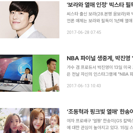
씨스타 출신 보라(28.본명 윤보라)와 빅스
언론 매체는 보라와 필독이 1년째 열애
영된 Mnet '힛 더 스테이지'에서 
2017-06-28 07:45
보라의 소속사 측은 "보라가 필독과 좋
가수 겸 프로듀서 박진영이 13일 미국 프
은 전날 자신의 인스타그램에 "NBA 
분이 즐겁게 시청할 수 있도록 도움이 되겠다"고 전했다. 그러면서 
2017-06-13 10:43
여자 프로배구 '얼짱' 한송이(GS 칼
에 대한 관심이 높아지고 있다. 15일 스포츠동아는 한송이와 조동혁이 지난해 3월 방송한 KBS