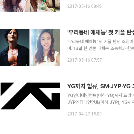
2TV '우리동네 예체능' 배구 편을 
2017-05-16 08:48
은 연예인 배구팀 멤버로, 한송이는 김
'우리동네 예체능' 첫 커플 
'우리동네 예체능' 첫 커플 탄생 조짐
이. 16일 한 언론 매체는 조동혁과 한송이가 1년 째 열애 중이라고 밝혔다. 보도에 따르면 조동혁과
한송이는 2016년 방송된 KBS2TV
2017-05-16 07:57
다. 한송이는 조동혁보다 7살 연하로
YG까지 합류, SM·JYP·YG
YG엔터테인먼트(이하 YG)까지 드라마
JYP엔터테인먼트(이하 JYP), YG까지 대형
은 MBC 박홍균 PD 영입과 함께 드
2017-04-27 15:03
YG 관계자는 이날 비즈엔터에 "YG