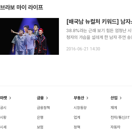
브라보 마이 라이프
[배국남 뉴컬처 키워드] 남자스
38.8%라는 근래 보기 힘든 엄청난 시청률을 기록한 KB
청자의 가슴을 설레게 한 남자 주연 송
2016년 상반기 최고 흥행작으로 기록된 주연은 강동원 황정민, 두 남자 배우였다. 10년 넘
2016-06-21 14:30
되면서 예능 최강자로 군림하는 MBC 
마켓
금융
부동산
산업
공시
금융정책
시장동향
재계
시황
은행
업계
전자/통신/IT
시세
보험
정책
자동차