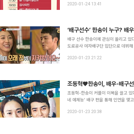
2020-01-24 13:41
의 질주: 더익스트림, 인터스텔라, 콩: 
‘배구선수’ 한송이 누구? 배
배구 선수 한송이에 관심이 쏠리고 있다. 한송이는 1984년생으로 올해 나이 37세다. 2002
도로공사 여자배구단 입단으로 데뷔해 
특히 한송이는 배우 조동혁의 연인으로도 
2020-01-23 21:22
배구 편을 통해 인연을 맺고 연인으
조동혁♥한송이, 배우-배구선수
조동혁-한송이 커플이 이목을 끌고 있다. 배우 조동혁과 농구선수 한송이는 2016년 KBS2 ‘
네 예체능’ 배구 편을 통해 인연을 맺고 연인으로 발전했다. 
2017년 열애설이 불거지며 교제를 공식 인정
2020-01-23 20:38
1977년생으로 올해 나이 44세