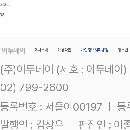
스포츠
일반
회사소개
이용약관
개인정보처리방침
청소년
(주)이투데이 (제호 : 이투데이
02) 799-2600
등록번호 : 서울아00197 ㅣ 등록일
발행인 : 김상우 ㅣ 편집인 : 