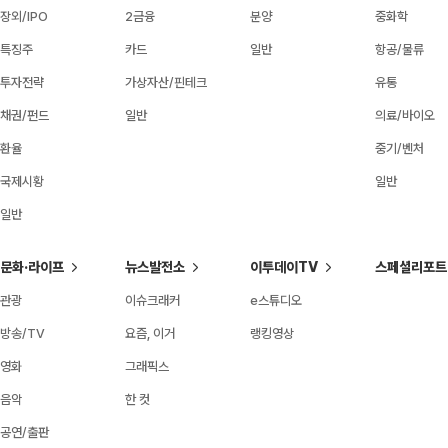
장외/IPO
2금융
분양
중화학
특징주
카드
일반
항공/물류
투자전략
가상자산/핀테크
유통
채권/펀드
일반
의료/바이오
환율
중기/벤처
국제시황
일반
일반
문화·라이프
뉴스발전소
이투데이TV
스페셜리포트
관광
이슈크래커
e스튜디오
방송/TV
요즘, 이거
랭킹영상
영화
그래픽스
음악
한 컷
공연/출판