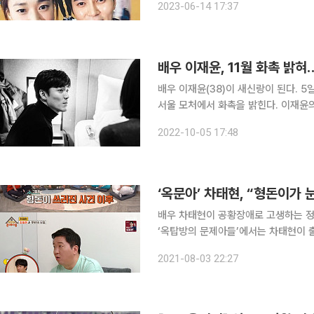
2023-06-14 17:37
동혁과 한송이는 지난 2016년 방송된 
배우 이재윤, 11월 화촉 밝
배우 이재윤(38)이 새신랑이 된다. 5일 이재윤이 결혼한다는 소식이 전해졌다. 이재윤은 오는 11월
서울 모처에서 화촉을 밝힌다. 이재윤의 예비신부는 비연예인으로 두 사람은 교제를 통해 쌓아온 사
랑과 신뢰를 바탕으로 부부의 결실을 맺게 됐다. 한편 이재윤은 1984년생으로 
2022-10-05 17:48
시트콤 ‘논스톱5’으로 배우 활동을 시
‘옥문아’ 차태현, “형돈이가
배우 차태현이 공황장애로 고생하는 정형돈에게 책을
‘옥탑방의 문제아들’에서는 차태현이 출연해 
“차태현과는 ‘우리동네 예체능’에서 만
2021-08-03 22:27
며 “저는 불안파고 형님은 공황파다. 