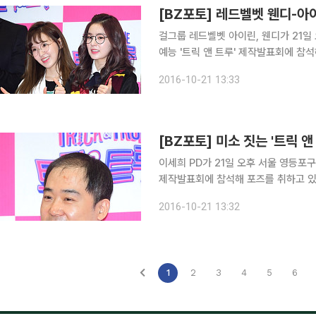
[BZ포토] 레드벨벳 웬디-아
걸그룹 레드벨벳 아이린, 웬디가 21일 
예능 '트릭 앤 트루' 제작발표회에 참석해 포즈를 취하고 있다
이루어진 '트릭 앤 트루'는 과학과 마
2016-10-21 13:33
자리를 채운다. 오는 25일 오후 11시 
[BZ포토] 미소 짓는 '트릭 앤
이세희 PD가 21일 오후 서울 영등포구 
제작발표회에 참석해 포즈를 취하고 있다. 추석연휴 파일럿 방송 후 정규편성이 이루어진 
트루'는 과학과 마술을 결합한 독특한 
2016-10-21 13:32
는 25일 오후 11시 10분 첫 방송된다.
1
2
3
4
5
6