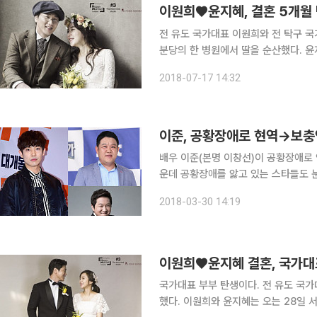
전 유도 국가대표 이원희와 전 탁구 국가대표 윤지
분당의 한 병원에서 딸을 순산했다. 
상에 태어나줘서 고마워. 사랑해. 말씀
2018-07-17 14:32
니다"라는 글과 딸 예하양의 사진을 
배우 이준(본명 이창선)이 공황장애로
운데 공황장애를 앓고 있는 스타들도 눈길을 끌고 있다. 이준의 소속사
3월 23일부로 보충역으로 편입됐다"
2018-03-30 14:19
방의 의무를 이어갈 예정"이라고 밝혔다
국가대표 부부 탄생이다. 전 유도 국가대표 이원희와 탁구 국가대표 출신 윤지혜가 결혼 소식을 전
했다. 이원희와 윤지혜는 오는 28일 서울 힐탑호텔 더피아체에서 화촉을 밝힌다. 두 사람은 같은 국