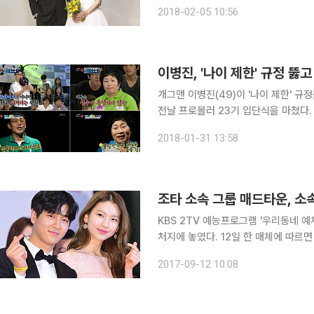
가대표 인연으로 오래 전부터 알고 지내
2018-02-05 10:56
되어준 것으로 알려졌다. 이에 윤
이병진, '나이 제한' 규정 뚫
개그맨 이병진(49)이 '나이 제한' 규정을 뚫고 프로볼러가
전날 프로볼러 23기 입단식을 마쳤다.
선발전을 통과한 이병진은 2차 선발전을 거
2018-01-31 13:58
과거 KBS 2TV 예능프로그램 '우리동
KBS 2TV 예능프로그램 '우리동네 
처지에 놓였다. 12일 한 매체에 따르면 무스, 버피, 이건, 조타, 허준, 호, 대원 등 매드타운 멤버 7명
은 최근 소속사 지엔아이엔터테인먼트
2017-09-12 10:08
분 신청을 낸 상태며 빠르면 이달 법원