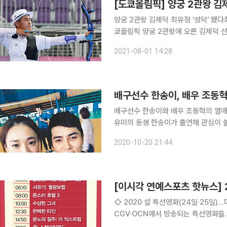
양궁 2관왕 김제덕 최유정 '성덕' 됐다최유정
쿄올림픽 양궁 2관왕에 오른 김제덕 선
기뻐했다. 김제덕은 지난달 31일 자신의 인스타그램에 사진을 올리며 도쿄 올림픽 출전 소감과 금메
2021-08-01 14:28
달을 딴 소회 등을 밝혔다. 
배구선수 한송이, 배우 조동혁
배구선수 한송이와 배우 조동혁의 열애가 눈길을 끈다. 20일 방송된 E
유미의 동생 한송이가 출연해 관심이 쏠리고 있다. 한송이는 1984년생으
2002년 한국도로공사 여자배구단에 
2020-10-20 21:44
배구단 소속이다. 특히 한송이
◇ 2020 설 특선영화(24일·25일)…마약왕·사바하
CGV·OCN에서 방송되는 특선영화들.
퍼배드3, 레디 플레이어 원 등 온 가