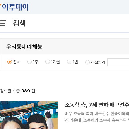
검색
전체
1주
1개월
1년
직접입력
검색결과 총
989
건
조동혁 측, 7세 연하 배구선
배우 조동혁 측이 배구선수 한송이와의 결별을 인정했다. 14일 조
진 가운데, 조동혁의 소속사 측은 “두 사람이 결별
인 결별 시기 등 자세한 사항은 사생활이