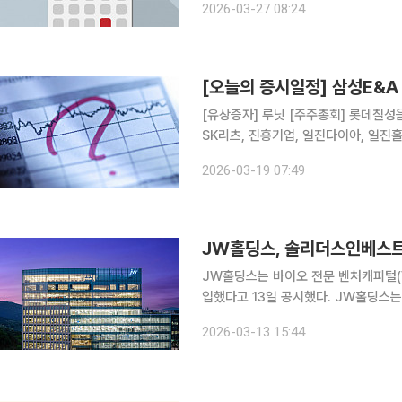
2026-03-27 08:24
에이텀, 제이티, 유니온바이오메트릭스
[오늘의 증시일정] 삼성E&
[유상증자] 루닛 [주주총회] 롯데칠성음료, 한화오션, 호텔신라, 신한서부티엔디리츠, GS리테일,
SK리츠, 진흥기업, 일진다이아, 일진
홈데코, 하이스틸, 이리츠코크렙, 미원
2026-03-19 07:49
송원산업, 한국수출포장공업, 삼성생명,
JW홀딩스, 솔리더스인베스트
JW홀딩스는 바이오 전문 벤처캐피털(
입했다고 13일 공시했다. JW홀딩스는 이날 이사회 결의를 통해 솔리더스인베스트먼트 주식 200
만 주(지분율 100%)를 306억 원에
2026-03-13 15:44
해당한다. 이번 편입으로 JW홀딩스의 