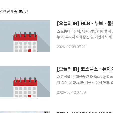
검색결과 총
65
건
[오늘의 IR] HLBㆍ누보ㆍ툴
△오름테라퓨틱, 당사 경영현황 및 사
누보, 투자자 이해증진 및 기업가치 제
제고 △툴젠, 회사에 대한 이해증진 및
2026-07-09 07:21
업설명회 △HLB, 해외 기관투자자 
[오늘의 IR] 코스맥스ㆍ퓨
△한국콜마, 대신증권 K-Beauty C
해 증진 및 2026년 1분기 실적 발표
설명 △에이직랜드, 대신증권 시스템반도
2026-06-12 07:09
Corporate Day 참가 △달바글로벌