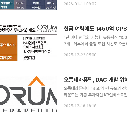
2026-01-11 09:02
이 잇따라 임상 단계에 진입하면서 차
현금 여력에도 1450억 CP
1년 이내 현금화 가능한 유동자산 ‘15
2개…외부에서 물질 도입 시선도 오름테라퓨틱이 1450억 원 규모의 전환우선주(CPS) 투자를 유
치하며 업계의 이목을 끌고 있다. 특히
2025-12-22 05:00
이에 맞먹는 규모의 투자를 단행했다는
오름테라퓨틱, DAC 개발 위
오름테라퓨틱이 1450억 원 규모의 전환우선
라운드는 기존 투자자인 KB인베스트
셋인베스트먼트를 포함한 기존 투자자들
2025-12-18 18:18
산운용사 와이스자산운용과 한국투자파