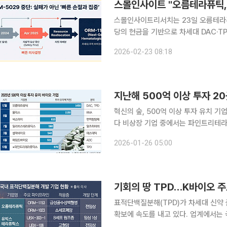
스몰인사이트 "오름테라퓨틱, 
스몰인사이트리서치는 23일 오름테라퓨틱
당의 현금을 기반으로 차세대 DAC·T
몰인사이트리서치에 따르면 동사는 표적
2026-02-23 08:18
(DAC)와 이중 정밀 표적 분해(TPD²
지난해 500억 이상 투자 2
혁신의 숲, 500억 이상 투자 유치 기
다 비상장 기업 중에서는 파인트리테라퓨틱이 670억 원 지난해 국
억 원 이상 대규모 투자를 유치한 기업
2026-01-26 05:00
한 것으로 나타났다. 고위험·고비용 
기회의 땅 TPD…K바이오 
표적단백질분해(TPD)가 차세대 신약
확보에 속도를 내고 있다. 업계에서는 
어 올해가 경쟁력을 가늠할 첫 분기점이 될 것이라는 평가다. 1