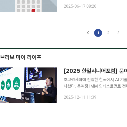
을 준비하며 1Q27 양산 목표로 차세대 애
2025-06-17 08:20
버프로 빛으로 측정하고, 항법으로 연
1
2
3
브라보 마이 라이프
초고령사회에 진입한 한국에서 AI 기
나왔다. 문여정 IMM 인베스트먼트 전무
열린 ‘2025 한일 시니어 포럼’ 특별
2025-12-11 11:39
났으며, AI는 이 구조적 문제를 해결할