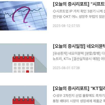
[오늘의 증시리포트] "시프트
◇시프트업 IP 가치 확인 3분기 니케
연구원 ◇KT 여느 성장주 부럽지 않은 배당주! 양호한 사업 환경 지속 기대치를 크게 상회하는 2분
기 실적 기록 안재민 NH투자증권 연구원 ◇KT 완만한 순풍, 진로 이상 無 2분기 연결 매
2025-08-12 07:55
4,274억원(+13.5%yoy), 영업이익 
[오늘의 증시일정] 네오이
[유상증자] 네오이뮨텍 [분할/합병] 
뉴트리, KTis [결산실적공시 예정] 
레퍼시픽홀딩스 [주주총회] 제일바이오
2025-08-01 07:38
한국유니온제약, 옵티코어, 현대바이오
[오늘의 증시리포트] "KT밀
◇성우 2차전지 산업 불황에도 흑자기
통형 배터리 시장의 성장세에 제품군 