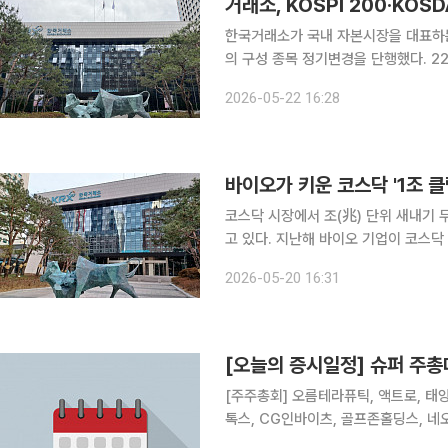
거래소, KOSPI 200·KOS
한국거래소가 국내 자본시장을 대표하는 주요
의 구성 종목 정기변경을 단행했다. 22일 한국거래소에 따르면 주가지수운영위원회는 지난 21일 회
의를 열고 주요 대표지수의 구성 종목 
2026-05-22 16:28
12일부터 시장에 적용
바이오가 키운 코스닥 '1조 클
코스닥 시장에서 조(兆) 단위 새내기 
고 있다. 지난해 바이오 기업이 코스닥
와 소프트웨어 기업들이 후속 주자로 떠오르는 모습이다. 20일 
2026-05-20 16:31
신규 상장사는 스팩을 제외하고 84곳이
[오늘의 증시일정] 슈퍼 주
[주주총회] 오름테라퓨틱, 액트로, 태양
톡스, CG인바이츠, 골프존홀딩스, 네오
존, 바이오스마트, 그린생명과학, 우리로