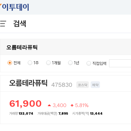
검색
전체
1주
1개월
1년
직접입력
오름테라퓨틱
475830
코스닥
제약
61,900
3,400
5.81%
거래량
132,074
거래대금(백만)
7,895
시가총액(억)
13,444