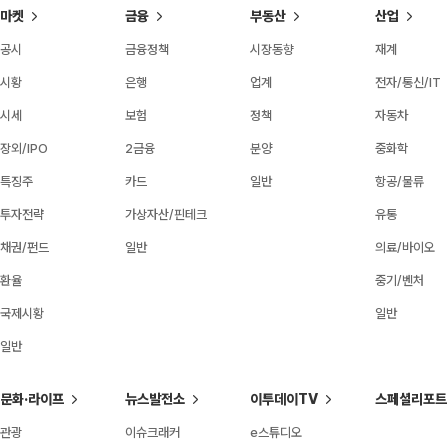
마켓
금융
부동산
산업
공시
금융정책
시장동향
재계
시황
은행
업계
전자/통신/IT
시세
보험
정책
자동차
장외/IPO
2금융
분양
중화학
특징주
카드
일반
항공/물류
투자전략
가상자산/핀테크
유통
채권/펀드
일반
의료/바이오
환율
중기/벤처
국제시황
일반
일반
문화·라이프
뉴스발전소
이투데이TV
스페셜리포트
관광
이슈크래커
e스튜디오