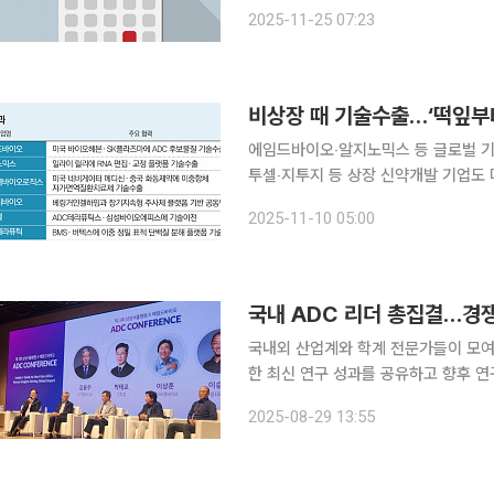
년 3분기 경영실적 발표 △데이원컴퍼
2025-11-25 07:23
회사 이해 증진 △메드팩토, 회사 사업
에임드바이오‧알지노믹스 등 글로벌 기
투셀‧지투지 등 상장 신약개발 기업도 마찬가지 비상장 단계에서 이미 글로벌 
정받은 K바이오 기업들이 잇따라 상장
2025-11-10 05:00
상장 후에도 임상 진전과 후속 계약으
국내 ADC 리더 총집결…경쟁
국내외 산업계와 학계 전문가들이 모여
한 최신 연구 성과를 공유하고 향후 연구
울병원과 에임드바이오는 29일 삼성
2025-08-29 13:55
오 ADC 콘