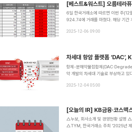
6일 한국거래소에 따르면 이번 주(12월
924.74에 거래를 마쳤다. 해당 기간
2425억 원, 3442억 원 순매도했다. 에프앤가이드에 따르면 이번 주 코스닥 시장에서 가장 많이
2025-12-06 09:00
상승한 종목은 오름테라퓨틱으로, 44.
차세대 항암 플랫폼 ‘DAC’,
항체-분해약물접합체(DAC·Degrader
약 개발의 차세대 기술로 부상하고 있다
글로벌 바이오기업들의 본격적인 도전이 시작된 분야다. 3일 업계에
2025-12-04 05:00
분해 유도체(PROTAC)를 결합해 세포
[오늘의 IR] KB금융·코스맥
△누보, 회사소개 및 경영현황 설명 
△TYM, 한국거래소 주최 '2025년 