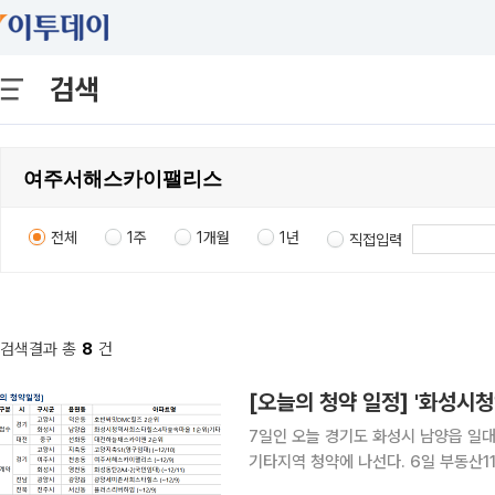
검색
전체
1주
1개월
1년
직접입력
검색결과 총
8
건
[오늘의 청약 일정] '화성시
7일인 오늘 경기도 화성시 남양읍 일
기타지역 청약에 나선다. 6일 부동산114에 따르면 화성시청역 서희스타힐스4차숲속마을은 이날 1
순위 기타지역 청약 신청을 받는다. 경기도 여주 천송동에선 '여주서해스카이팰리스'가 오는 9일까