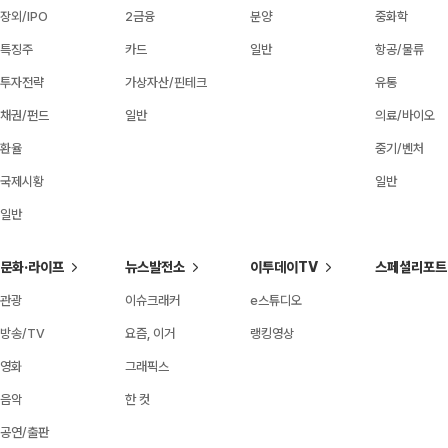
장외/IPO
2금융
분양
중화학
특징주
카드
일반
항공/물류
투자전략
가상자산/핀테크
유통
채권/펀드
일반
의료/바이오
환율
중기/벤처
국제시황
일반
일반
문화·라이프
뉴스발전소
이투데이TV
스페셜리포트
관광
이슈크래커
e스튜디오
방송/TV
요즘, 이거
랭킹영상
영화
그래픽스
음악
한 컷
공연/출판