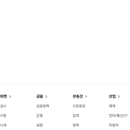
마켓
금융
부동산
산업
공시
금융정책
시장동향
재계
시황
은행
업계
전자/통신/IT
시세
보험
정책
자동차