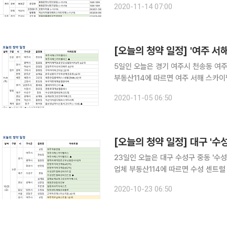
2020-11-14 07:00
스’, 18일 전북 남원시 광양읍 광양
[오늘의 청약 일정] '여주 
5일인 오늘은 경기 여주시 천송동 여주 서해
부동산114에 따르면 여주 서해 스카이
고양시 토당동 '대곡역 롯데캐슬 엘클라
2020-11-05 06:50
시 망포동 '영통 롯데캐슬 엘클래스', 
[오늘의 청약 일정] 대구 '
23일인 오늘은 대구 수성구 중동 '수성 센
업체 부동산114에 따르면 수성 센트럴
천송동 '여주 서해스카이팰리스'ㆍ평택
2020-10-23 06:50
정동 '반정 아이파크 캐슬 4ㆍ5단지', 