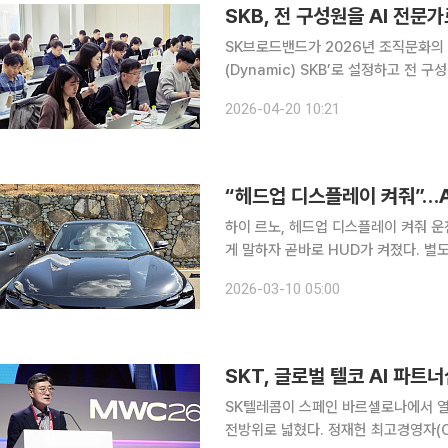
SKB, 전 구성원을 AI 전문가
SK브로드밴드가 2026년 조직문화의 
(Dynamic) SKB’로 설정하고 전 
일 밝혔다. SK브로드밴드는 3월부터 10월까지 전 구성원을 대상으로 한 AI 집중 교육 과정인 ‘AI 에
2026-04-20 10:21
이전트랩(Agent Lab)’을 본격 운영
하이 르노, 헤드업 디스플레이 켜줘 운전 중 헤드업 디스플레이(HUD) 작동 버튼을 찾지 못해 이렇
게 말하자 곧바로 HUD가 켜졌다. 별
트 최대로 맞춰줘”라고 하자 즉시 시트
2026-03-10 05:00
생각은 하나였다. 이 차는 단순한 자동
SK텔레콤이 스페인 바르셀로나에서 열
전방위로 넓혔다. 정재헌 최고경영자(CE