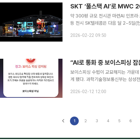
SKT ‘풀스택 AI’로 MWC 
약 300평 규모 전시관 마련AI 인프라
등 전시 SK텔레콤은 다음 달 2~5일(현지시간) 스페인 바르셀로나에서 열리는 세계 최대 모바일 박
람회 ‘MWC 2026’에서 인공지능(AI)
2026-02-22 09:50
AI’ 경쟁력을 선보인다고 22일 밝혔다
“AI로 통화 중 보이스피싱 잡
보이스피싱 수법이 교묘해지는 가운데 
게 됐다. 과학기술정보통신부는 삼성전자, SK텔레콤, KT, LG유플러스는 보이스피싱으로부터 통신
이용자를 보호하기 위해 통화 내용을 
2026-02-12 12:00
했다고 12일 밝혔다. 삼성
1
2
3
4
5
6