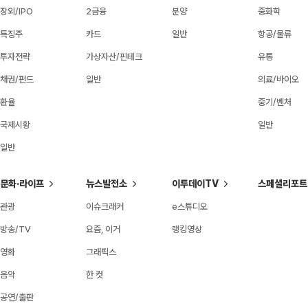
장외/IPO
2금융
분양
중화학
특징주
카드
일반
항공/물류
투자전략
가상자산/핀테크
유통
채권/펀드
일반
의료/바이오
환율
중기/벤처
국제시황
일반
일반
문화·라이프
뉴스발전소
이투데이TV
스페셜리포트
관광
이슈크래커
e스튜디오
방송/TV
요즘, 이거
랭킹영상
영화
그래픽스
음악
한 컷
공연/출판