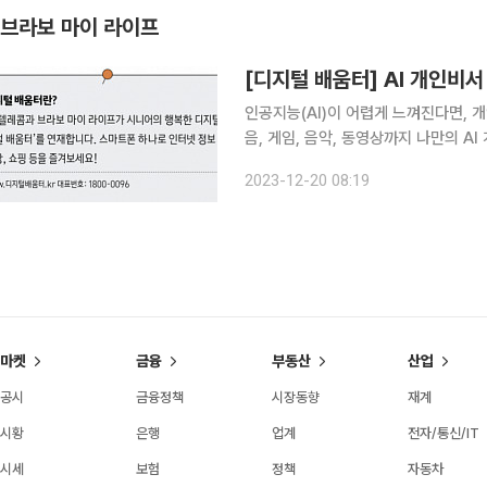
브라보 마이 라이프
[디지털 배움터] AI 개인비
인공지능(AI)이 어렵게 느껴진다면, 
음, 게임, 음악, 동영상까지 나만의 
에이닷 에이닷은 나만의 개성을 반영한
2023-12-20 08:19
수 있는 AI 개인비서 서비스다.
마켓
금융
부동산
산업
공시
금융정책
시장동향
재계
시황
은행
업계
전자/통신/IT
시세
보험
정책
자동차