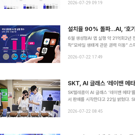
2026-07-29 09:19
를 공개했다. 직전 모델인 519B 규모의
설치율 90% 돌파…AI, ‘호
6월 생성형AI 앱 실행 약 21억회2년 
착“모바일 생태계 관문 권력 이동” 스마트폰 이용자 10명 중 9명이 챗GPT, 에이닷 등 생성형 인공
지능(AI) 앱을 활용하는 것으로 나타났
2026-07-22 17:49
2년 전 '신기한 장난감' 수준에 머물렀
SKT, AI 글래스 ‘레이밴 메
SK텔레콤이 AI 글래스 ‘레이밴 메타
서 판매를 시작한다고 22일 밝혔다. 
제에 대해 단말 할인도 제공한다. 레이밴 메타 글래스는 수백만 대가 판매된 세계 1위 AI 글래스다.
2026-07-22 08:45
메타(Meta)와 에실로룩소티카의 파