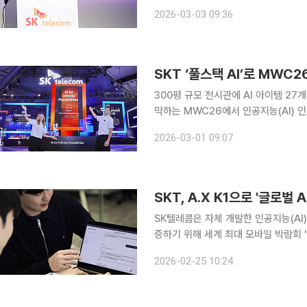
시대 통신사(Telco)의 새로운 역할과 비전을 제시하는
2026-03-03 09:36
정 CEO가 글로벌 주요 통신사 경영진
SKT ‘풀스택 AI’로 MWC
300평 규모 전시관에 AI 아이템 27개 전시 SK텔레콤은 2일(현지시각) 스페인 바
막하는 MWC26에서 인공지능(AI) 인프
경쟁력을 선보인다고 1일 밝혔다. SKT 전시관은 MWC26 행사장인 ‘피라 그란 비아(Fira Gran
2026-03-01 09:07
Via)’ 3홀 중앙에 위치한다. △A
SK텔레콤은 자체 개발한 인공지능(AI)
증하기 위해 세계 최대 모바일 박람회 '
여한다고 25일 밝혔다. 글로벌 AI 레드팀 챌린지는 국내외를 대표하는 통신·AI 기업들이 개발한 거
2026-02-25 10:24
대언어모델(LLM)을 대상으로 약 100