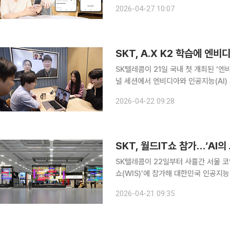
더라도 알림을 받을 수 있다. 보이스피싱은 수사기관·금융기관을 사칭하거나 가족의 위기 상황을 꾸
2026-04-27 10:07
며 피해자를 심리적으로 압박하는 수법
SKT, A.X K2 학습에 엔
SK텔레콤이 21일 국내 첫 개최된 ‘
널 세션에서 엔비디아와 인공지능(AI) 
는 ‘독자 AI 파운데이션 모델 프로젝트
2026-04-22 09:28
스 케이투(A.X K2) 개발 등 국내 소버
SKT, 월드IT쇼 참가…‘AI의
SK텔레콤이 22일부터 사흘간 서울 코엑
쇼(WIS)’에 참가해 대한민국 인공지능(AI
서 SKT는 ‘AI의 모든 것’을 전시 
2026-04-21 09:35
고 AI 인프라부터 모델, 서비스까지 풀