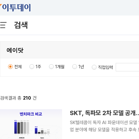
검색
전체
1주
1개월
1년
직접입력
검색결과 총
210
건
SKT, 독파모 2차 모델 공
SK텔레콤이 독자 AI 파운데이션 모델 ‘
업 분야에 해당 모델을 적용하고 후속
이다. SKT는 29일 오픈소스 커뮤니티 허깅 페이스에 매개변수 6880억개(688B) 규모의 A.X K2