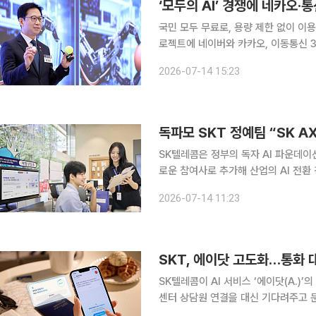
‘모두의 AI’ 경쟁에 네카오
국민 모두 무료로, 용량 제한 없이 이용할
로젝트에 네이버와 카카오, 이동통신 3사
토ㆍ확정하며 경쟁이 치열할 전망이다. 사업자 선정 
2026-07-14 15:23
‘모두의 AI’ 사업 공모에 카카오와 L
독파모 SKT 정예팀 “SK A
SK텔레콤은 정부의 독자 AI 파운데이
로운 참여사로 추가해 산업의 AI 전환 경쟁력을 강화했
환(AX)과 제조분야 AI 운영에 전문성
2026-07-14 11:23
SKT, 에이닷 고도화…통화 
SK텔레콤이 AI 서비스 ‘에이닷(A.)
센터 상담원 연결을 대신 기다려주고 
객 편의가 대폭 향상됐다. ‘에이전트콜’은 고객센터, 음식점 등 에이닷 ‘비즈연락처’에 등록된 사업체