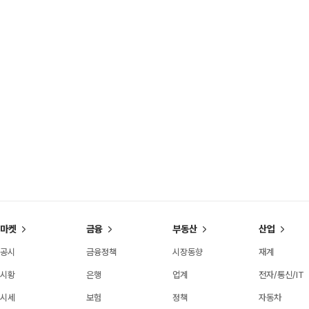
마켓
금융
부동산
산업
공시
금융정책
시장동향
재계
시황
은행
업계
전자/통신/IT
시세
보험
정책
자동차