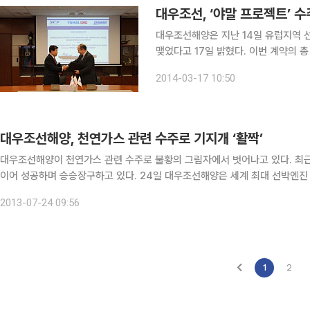
대우조선, ‘야말 프로젝트’ 
대우조선해양은 지난 14일 유럽지역 
맺었다고 17일 밝혔다. 이번 계약의 총 금액은 약 3억 달러 규모로, 러시아 국영 선사인 소브콤플롯
사와 체결한 ‘야말 프로젝트’ 쇄빙LN
2014-03-17 10:50
최대 16척의 선표예약계약을 따낸 바 
대우조선해양, 천연가스 관련 수주로 기지개 ‘활짝’
대우조선해양이 천연가스 관련 수주로 불황의 그림자에서 벗어나고 있다. 최근
이어 성공하며 승승장구하고 있다. 24일 대우조선해양은 세계 최대 선박엔진 업체인 만디젤&터보사(MDT)에 독자 개발한 고압 천연가스
연료공급장치 관련 특허를 수출했다고 밝혔다. 구체적인 특허 사용료와 규모
2013-07-24 09:56
1
2