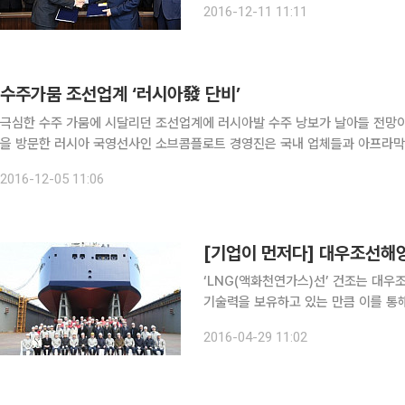
2016-12-11 11:11
테이너선 4척과 4만9000t급 PC선 6
수주가뭄 조선업계 ‘러시아發 단비’
극심한 수주 가뭄에 시달리던 조선업계에 러시아발 수주 낭보가 날아들 전망이다. 5일 조선·해운 전문지 트레이드윈즈에 따르면, 최
을 방문한 러시아 국영선사인 소브콤플로트 경영진은 국내 업체들과 아프라막스급
프랑크 회장은 현대·삼성중공업을 차례로 만나 유조선 발주를 어느 회사에 맡
2016-12-05 11:06
‘LNG(액화천연가스)선’ 건조는 대우
기술력을 보유하고 있는 만큼 이를 통해 현재 위
양플랜트 분야에서 비싼 수업료를 치른
2016-04-29 11:02
시장에서는 대우조선이 글로벌 조선업계