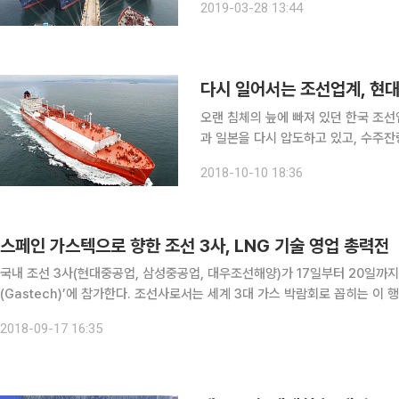
2019-03-28 13:44
은 ‘니콜라이 예브게노프(러시아 북극탐험
다시 일어서는 조선업계, 현대
오랜 침체의 늪에 빠져 있던 한국 조선
과 일본을 다시 압도하고 있고, 수주잔
도 4년 만에 해양플랜트 수주에 성공해 기대감이 일고 있다. 1
2018-10-10 18:36
클락슨리서치에 따르면 9월 한 달간 전
스페인 가스텍으로 향한 조선 3사, LNG 기술 영업 총력전
국내 조선 3사(현대중공업, 삼성중공업, 대우조선해양)가 17일부터 20일까
(Gastech)’에 참가한다. 조선사로서는 세계 3대 가스 박람회로 꼽히는 이
업도 가능하기 때문이다. 가스텍에서의 성과는 올해 하반기 조선사 수주 실적
2018-09-17 16:35