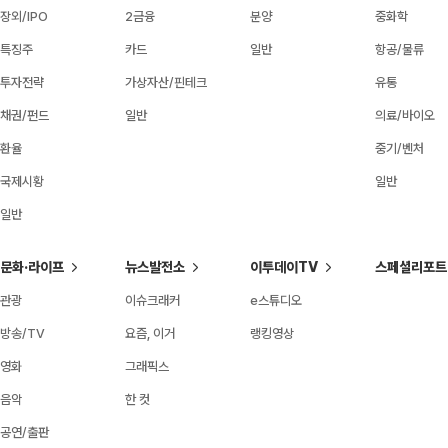
장외/IPO
2금융
분양
중화학
특징주
카드
일반
항공/물류
투자전략
가상자산/핀테크
유통
채권/펀드
일반
의료/바이오
환율
중기/벤처
국제시황
일반
일반
문화·라이프
뉴스발전소
이투데이TV
스페셜리포트
관광
이슈크래커
e스튜디오
방송/TV
요즘, 이거
랭킹영상
영화
그래픽스
음악
한 컷
공연/출판