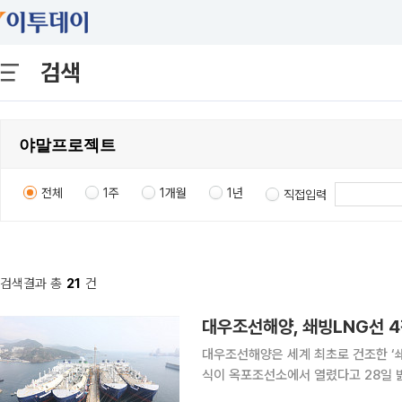
검색
전체
1주
1개월
1년
직접입력
검색결과 총
21
건
대우조선해양, 쇄빙LNG선 4
대우조선해양은 세계 최초로 건조한 ‘
식이 옥포조선소에서 열렸다고 28일 밝혔다. 명명식에는 대우조선해양 신임 대표이
성근 조선소장 등 야말 프로젝트 관계자 150여 명이 참석했다