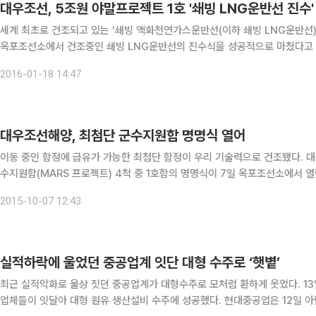
대우조선, 5조원 야말프로젝트 1호 '쇄빙 LNG운반선 진수'
세계 최초로 건조되고 있는 ‘쇄빙 액화천연가스운반선(이하 쇄빙 LNG운반선)’이 경남
옥포조선소에서 건조중인 쇄빙 LNG운반선의 진수식을 성공적으로 마쳤다고 1
이 2014년 총 15척(약 5조원 규모)을 수주한 ‘야말(Yamal) 프로젝트’의 첫
2016-01-18 14:47
대우조선해양, 최첨단 군수지원함 명명식 열어
이동 중인 함정에 급유가 가능한 최첨단 함정이 우리 기술력으로 건조됐다. 대우조선해양은 7일 지난 2012년 영국해군으로부터 수주한 군
수지원함(MARS 프로젝트) 4척 중 1호함의 명명식이 7일 옥포조선소에서 열렸다고 밝혔다. 이 함정은 발주 당시
가 아닌 외국에 사상 처음으로 발주한 군함으로 화제를 모았다. 세계를 제패
2015-10-07 12:43
실적하락에 울었던 중공업계 잇단 대형 수주로 ‘햇볕’
최근 실적악화로 울상 짓던 중공업계가 대형수주로 모처럼 환하게 웃었다. 13일 관련 업계에 따르면 현대중공업과 대우조선해양 등 국내
업체들이 잇달아 대형 원유 생산설비 수주에 성공했다. 현대중공업은 12일 아랍에미리트 국영석유회사인 아드녹(ADNOC)의 자회사인 아