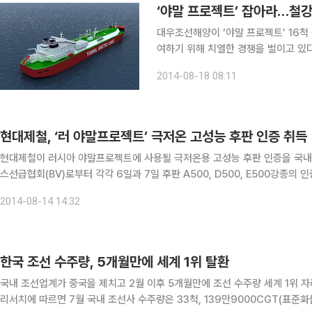
‘야말 프로젝트’ 잡아라…철강
대우조선해양이 ‘야말 프로젝트’ 16척
여하기 위해 치열한 경쟁을 벌이고 있다. 18일 철강업계에 따르면 철강사들은 야말프로젝트에
하기 위해 앞 다퉈 극저온용 후판 인증에 나서고 있다. 현대제철은 최
2014-08-18 08:11
판 A500, D500, E500 강종을 러
현대제철, ‘러 야말프로젝트’ 극저온 고성능 후판 인증 취득
현대제철이 러시아 야말프로젝트에 사용될 극저온용 고성능 후판 인증을 국내 최초로 취득했다. 현대제철은 러시아선급협회(R
스선급협회(BV)로부터 각각 6일과 7일 후판 A500, D500, E500강종의
500MPa급의 항복강도를 가지고 있는 강종으로 그 중 E500강종은 영하 4
2014-08-14 14:32
한국 조선 수주량, 5개월만에 세계 1위 탈환
국내 조선업계가 중국을 제치고 2월 이후 5개월만에 조선 수주량 세계 1위 자
리서치에 따르면 7월 국내 조선사 수주량은 33척, 139만9000CGT(표준화물