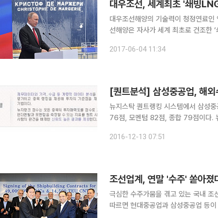
대우조선, 세계최초 '쇄빙LN
대우조선해양의 기술력이 청정연료인 액화
선해양은 자사가 세계 최초로 건조한 
상트페테르부르크에서 3일 열렸다고 밝
2017-06-04 11:34
[퀀트분석] 삼성중공업, 해외
뉴지스탁 퀀트랭킹 시스템에서 삼성중공업이 13일
76점, 모멘텀 82점, 종합 79점이
9000원이다. 공식적인 수주내용이 잡히지는 않았지만 삼성중공업은 내년 초 인도네시아, 노르웨이
2016-12-13 07:51
등에 수주체결 가능성이 높아지고 있
조선업계, 연말 '수주' 쏟
극심한 수주가뭄을 겪고 있는 국내 조선업계가 
따르면 현대중공업과 삼성중공업 등이 이란, 
은 지난 9일 서울 계동 현대빌딩에서 이