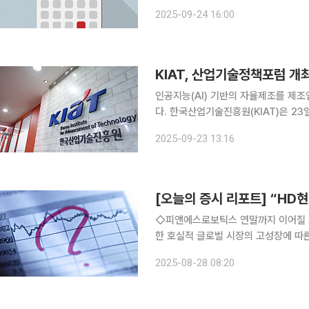
계약 △씨앤씨인터내셔널, 25일 기업설
2025-09-24 16:00
설명회 △서진시스템, 100억 규모 자
KIAT, 산업기술정책포럼 개
인공지능(AI) 기반의 자율제조를 제
다. 한국산업기술진흥원(KIAT)은 23일 서울 조선팰리스에서 '제12회 산업기술정책포럼'을 열고,
AI 자율제조 확산을 통한 제조업 경쟁력 강화 방안을 논의했
2025-09-23 13:16
하는 데이터를 AI가 실시간으로 분석
◇피앤에스로보틱스 연말까지 이어질 고성장 기조 보행재활로봇 전문 기업 해외 판매 호조세를 통
한 호실적 글로벌 시장의 고성장에 따른 온전한 수혜 전망 윤철환 한국투자 ◇하이젠알앤엠 연말로
향하는 시선 액추에이터 솔루션 전문 기업 비우호적인 대내외 여건 지속 휴머노이드 성과가 관건 윤
2025-08-28 08:20
철환 한국투자 ◇현대모비