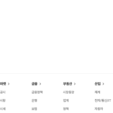
마켓
금융
부동산
산업
공시
금융정책
시장동향
재계
시황
은행
업계
전자/통신/IT
시세
보험
정책
자동차