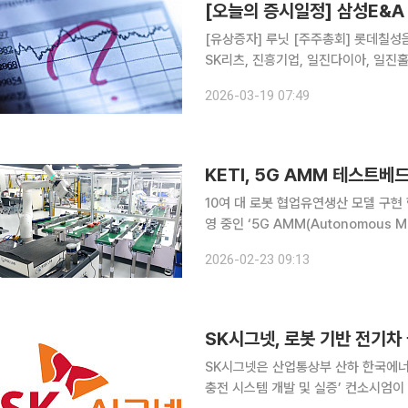
[오늘의 증시일정] 삼성E&
[유상증자] 루닛 [주주총회] 롯데칠성음료, 한화오션, 호텔신라, 신한서부티엔디리츠, GS리테일,
SK리츠, 진흥기업, 일진다이아, 일진
홈데코, 하이스틸, 이리츠코크렙, 미원
2026-03-19 07:49
송원산업, 한국수출포장공업, 삼성생명,
KETI, 5G AMM 테스트
10여 대 로봇 협업유연생산 모델 구현 한국전자기술연구원(KETI)이 23일 경기도 안양시에 구축·운
영 중인 ‘5G AMM(Autonomous 
공지능(AI)·로봇의 현장 적용을 위한 피지컬A
2026-02-23 09:13
는 10여 대의 다양한 로봇이 스마트공
SK시그넷, 로봇 기반 전기차
SK시그넷은 산업통상부 산하 한국에너
충전 시스템 개발 및 실증’ 컨소시엄이