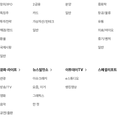
장외/IPO
2금융
분양
중화학
특징주
카드
일반
항공/물류
투자전략
가상자산/핀테크
유통
채권/펀드
일반
의료/바이오
환율
중기/벤처
국제시황
일반
일반
문화·라이프
뉴스발전소
이투데이TV
스페셜리포트
관광
이슈크래커
e스튜디오
방송/TV
요즘, 이거
랭킹영상
영화
그래픽스
음악
한 컷
공연/출판