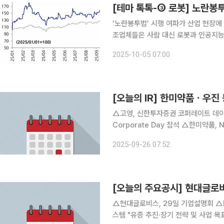
[테마 톡톡-③ 로봇] 노란봉
‘노란봉투법’ 시행 여파가 산업 현장에
조업체들은 사람 대신 로봇과 인공지능(
류와 서비스 로봇과 AI 반도체와 제어기
2025-10-05 07:00
기업 중 로봇 투자와 도입에 앞서 있
[오늘의 IR] 한미약품ㆍ우진 
△고영, 신한투자증권 코퍼레이트 데이(C
Corporate Day 참석 △한미약품,
사소개 및 주요 사업 현황에 대한 투자
2025-09-26 07:52
가 △씨메스, 회사에 대한 투자자 이해
[오늘의 주요공시] 현대글로
△현대글로비스, 29일 기업설명회 △
스템 "유증 추진·장기 전략 및 사업 목