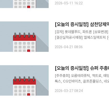
2026-05-11 16:22
1 주식병합 결정 △ 한전KPS, 1
[오늘의 증시일정] 삼천당제
[감자] 롯데웰푸드, 파트론 [상호변경] 씨메스로보틱스, 엠엑스로보틱스, 이노에이엑스, 엠엑스온
[결산실적공시예정] 엘에스일렉트릭 [주주총회] 지역난방공사 [불성실공시법인지정] 삼천당제약,
하이퍼코퍼레이션, 다원시스, 모비스
2026-04-21 08:06
[오늘의 증시일정] 슈퍼 주
[주주총회] 오름테라퓨틱, 액트로, 태양
톡스, CG인바이츠, 골프존홀딩스, 네오
존, 바이오스마트, 그린생명과학, 우리로
2026-03-27 08:24
에이텀, 제이티, 유니온바이오메트릭스