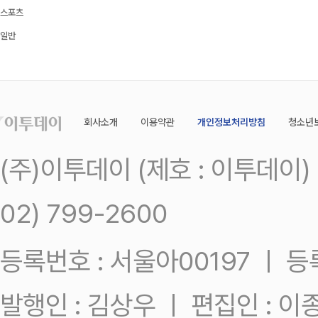
스포츠
일반
회사소개
이용약관
개인정보처리방침
청소년
(주)이투데이 (제호 : 이투데이
02) 799-2600
등록번호 : 서울아00197 ㅣ 등록일
발행인 : 김상우 ㅣ 편집인 : 