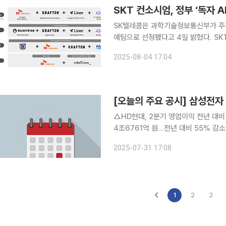
SKT 컨소시엄, 정부 ‘독자 
SK텔레콤은 과학기술정보통신부가 주관
예팀으로 선정됐다고 4일 밝혔다. SKT 컨소시엄은 반도체, 모델, 데이터, 서비스로 이어지는 독자
기술 기반의 풀스택 AI를 구현하고, 
2025-08-04 17:04
개방하는 것을
△HD현대, 2분기 영업이익 전년 대비 29.4% 증가한
4조6761억 원…전년 대비 55% 감소 △HD한국조선해양, 계열사 HD하이드로젠에 보통주 210
5263주 유상증자 출자 △삼성물산, 서울주택도시개발공사와 서울특별시 성북구 장위동 85번지
2025-07-31 17:08
일대 공공재개발 사업 
1
2
3