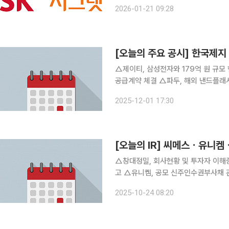
인·비접촉 전기차 충전 기술 실증을 성공적으로 완료했다. 해당 
2026-01-21 09:28
충전 커넥터를 자동으로 체결하는 방식
[오늘의 주요 공시] 한국제
△제이티, 삼성전자와 179억 원 규모 핸들러 공급계약 체결 
공급계약 체결 △파두, 해외 낸드플래시 메모리 제조사와 122억5500만 원 규모 공급계약 체결 △
한국제지 현풍공장 초지 1호기 중대재해 발생…현풍공
2025-12-01 17:30
이사 일신상의
[오늘의 IR] 씨메스ㆍ유니켐
△창대정밀, 회사현황 및 투자자 이해증진 △씨메스, 회사에 대한 투자자 이해 증진 및 
고 △유니켐, 공모 신주인수권부사채 
고영, 국내 증권사 NDR 실시 △에스
2025-10-24 08:20