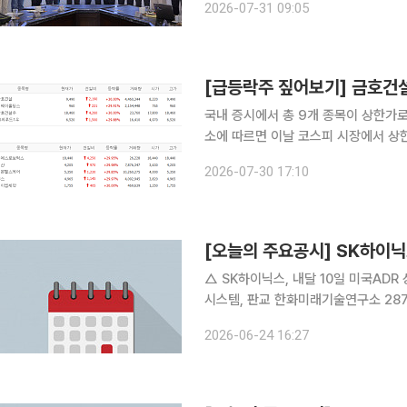
2026-07-31 09:05
스 스타트업 간담회’를 열고, 로봇이 
국내 증시에서 총 9개 종목이 상한가로 직행했
소에 따르면 이날 코스피 시장에서 상
CJ씨푸드1우 등 4종목이다. 금호건설은 전 거래일 대비 30.00% 오른 9490원에 장을 마감했다.
2026-07-30 17:10
금호건설우 역시 30.00% 오른 1만8
[오늘의 주요공시] SK하이
△ SK하이닉스, 내달 10일 미국ADR 상
시스템, 판교 한화미래기술연구소 2879억원에 매입 △ 한국전력공
한국전력기술 근무지 외 장소에서 근로자 심정지 상태로 발견
2026-06-24 16:27
정…1000만원 제재 △ 디알