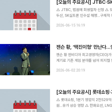
[오늘의 주요공시] JTBC·S
△ JTBC, 법원에 회생절차 신청 △ SK, SK실트론 매각 추진설 해명…협의 진행 중이나 미확정 △
두산, SK실트론 인수설 해명…구체적 확정 사항 미정 △ 감성코퍼레이
소각 결정 △ 인탑스, 130억원 규모 자사주 취득 신탁계약 체결 △ 동양이엔피, 모티브링크 주식
2026-06-15 16:19
3
젠슨 황, ‘택진이형’ 만난다…
젠슨 황 엔비디아 최고경영자(CEO)가
계기로 기존 게임 분야를 넘어 피지컬 인
일 게임업계에 따르면 황 CEO는 7일
2026-06-02 20:19
공개되지 않았으나 게임과 AI 분야 협
[오늘의 주요공시] 롯데쇼핑·
△ 롯데쇼핑, 1분기 영업익 2천529억원…백화점 '사상 최대' △ 
원…유가 상승 영향 △ 한화오션, LNG 운반선 1척 추가 수주…3632억원 규모 △ 아이에스동서,
SK에코플랜트와 635억원 규모 청주 신축공사 계약 △ KR모터스, 적정