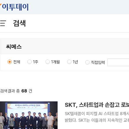
검색
전체
1주
1개월
1년
직접입력
검색결과 총
68
건
SK텔레콤이 피지컬 AI 스타트업 8개
밝혔다. SKT는 이들과의 지속적인 교
고 개방형 생태계를 만든다는 구상이다. SKT는 30일 종로구 SK 서린사옥에서 ‘피지컬 AI·