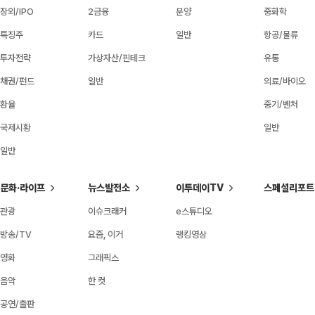
장외/IPO
2금융
분양
중화학
특징주
카드
일반
항공/물류
투자전략
가상자산/핀테크
유통
채권/펀드
일반
의료/바이오
환율
중기/벤처
국제시황
일반
일반
문화·라이프
뉴스발전소
이투데이TV
스페셜리포트
관광
이슈크래커
e스튜디오
방송/TV
요즘, 이거
랭킹영상
영화
그래픽스
음악
한 컷
공연/출판