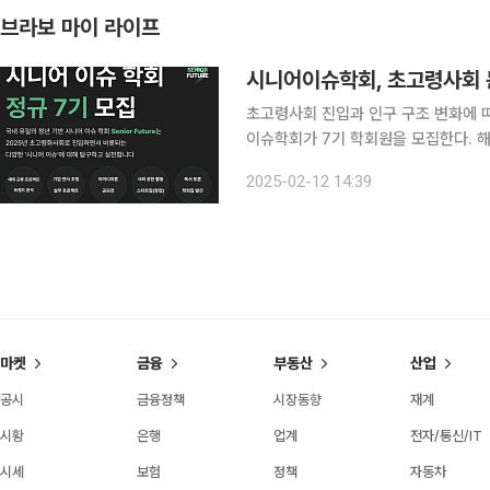
브라보 마이 라이프
시니어이슈학회, 초고령사회 
초고령사회 진입과 인구 구조 변화에 
이슈학회가 7기 학회원을 모집한다. 해당 학회는 청년과 시니어가 함께 어울리며 세대 간 벽을 허물
고, 초고령사회의 문제 해결을 위한 공
2025-02-12 14:39
해 시니어 산업을 배우고 실무를 쌓을 
마켓
금융
부동산
산업
공시
금융정책
시장동향
재계
시황
은행
업계
전자/통신/IT
시세
보험
정책
자동차