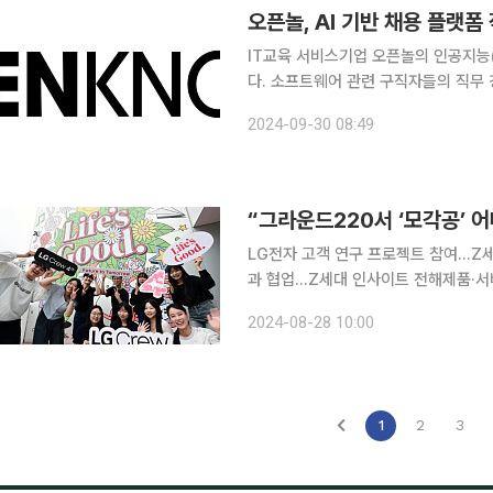
오픈놀, AI 기반 채용 플랫폼
IT교육 서비스기업 오픈놀의 인공지능(
다. 소프트웨어 관련 구직자들의 직무 
가 고속성장하면서 인것으로 해석된다. 30일 본지 취재를 종합하면 오픈놀의 인공지능(AI)을 
2024-09-30 08:49
한 인재 추천·매칭 서비스의 매출액은 
LG전자 고객 연구 프로젝트 참여…Z
과 협업…Z세대 인사이트 전해제품·서
대와 인스타그램 숏폼 릴스 기반의 관계 맺기 제안도 LG전자가 Z세대와
2024-08-28 10:00
1
2
3