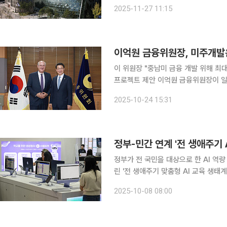
넘었다. 시는 청년들을 모아 예비인턴 사
2025-11-27 11:15
27일 커뮤니티하우스 마실에서 첫 사
이억원 금융위원장, 미주개발
이 위원장 "중남미 금융 개발 위해 최
프로젝트 제안 이억원 금융위원장이 일랑 고우드파잉 미주개발은행(IDB) 총재를 면담하고 '한-중남
미 금융협력' 강화를 논의했다. 이 위원장은 24일 정부서울청사에서 고우드파잉 총재를 만나 디지
2025-10-24 15:31
털·녹색·인공지능(AI) 등 미래 금융에
정부-민간 연계 '전 생애주기 
정부가 전 국민을 대상으로 한 AI 역
린 '전 생애주기 맞춤형 AI 교육 생
으로 연결되며 교육 패러다임 전환의 분수령이 될지 주목된다
2025-10-08 08:00
확정된 6대 국정과제를 통해 초·중·고