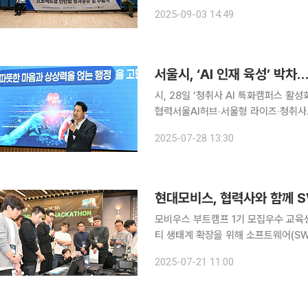
양한 실무 경험 기회를 제공하기 위해 
2025-09-03 14:49
트형, 기업탐방형 등이 있다. 이 가
서울시, ‘AI 인재 육성’ 박
시, 28일 ‘청취사 AI 특화캠퍼스 활성
협력서울AI허브‧서울형 라이즈‧청취사로 AI 인력 수요 대응 최근
인재 수요가 폭발적으로 늘어나는 가운데
2025-07-28 13:30
부터 실전, 산업 융합과정을 아우르는 A
현대모비스, 협력사와 함께 S
모비우스 부트캠프 1기 모집우수 교육생 협력사 채용 기회 현대
티 생태계 확장을 위해 소프트웨어(SW
련 교육과 실습으로 협력사의 SW 역
2025-07-21 11:00