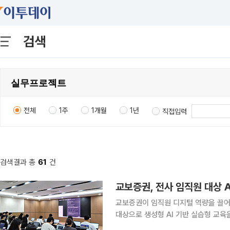
검색
전체
1주
1개월
1년
직접입력
검색결과 총
61
건
교보증권, 전사 임직원 대상 A
교보증권이 임직원 디지털 역량을 끌어올리며 전
대상으로 생성형 AI 기반 실습형 교육을 한다고 24일 밝혔다
어, 임직원이 현업 문제를 직접 발굴하