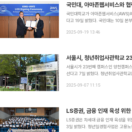
국민대, 아마존웹서비스와 협
국민대학교가 아마존웹서비스(AWS)와 
다고 19일 밝혔다. 국민대는 10일 본부관에서 정승렬 총장과 손진식 기획부총장, 제프 크라츠 AWS
글로벌 공공부문·비영리·국제 산업 영
2025-09-19 13:46
열었다. AWS는 2006년 출범 이후
서울시, 청년취업사관학교 23
서울시가 23번째 캠퍼스인 양천캠퍼스를
선다고 7일 밝혔다. 청년취업사관학교는 2021년 영등포 캠퍼스를 시작으로 현재까지 누적 취업률
75%의 성과를 내는 청년 인재 양성
2025-09-07 11:15
를 반영한 3개 과정을 운영해 올해 12
LS증권, 금융 인재 육성 위한
LS증권은 차세대 금융 인재 육성을 위
3일 밝혔다. 청년일경험사업은 고용