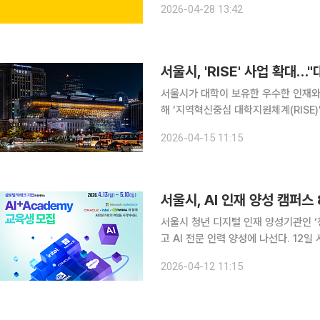
2026-04-28 13:42
석한 가운데 ‘대학 인공지능(AI
서울시, 'RISE' 사업 확대…
서울시가 대학이 보유한 우수한 인재와
해 ‘지역혁신중심 대학지원체계(RISE)’ 사업을 확
대학+ △산학협력 생태계 활성화 △서울 
2026-04-15 11:15
‘청년취업사관학교 대학+’는 높은 취업
서울시, AI 인재 양성 캠퍼
서울시 청년 디지털 인재 양성기관인 ‘
고 AI 전문 인력 양성에 나선다. 12일 시는 기존 3개였던 AI 특화 캠퍼스를 8개로 확대하고, 엔비디
아(Nvidia)와 오라클(Oracle) 
2026-04-12 11:15
격 가동한다고 밝혔다. 이번 확대 개