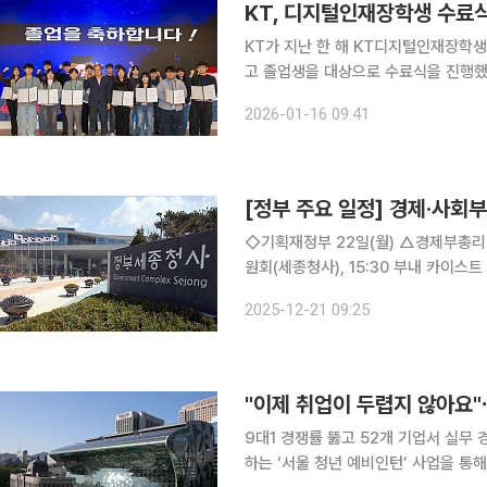
KT, 디지털인재장학생 수료식
KT가 지난 한 해 KT디지털인재장학생
고 졸업생을 대상으로 수료식을 진행했다고 16일 밝혔다. 15일 
에서 KT디지털인재장학생의 성과공유회
2026-01-16 09:41
램은 정보기술(IT)과 AI 분야 진출에
[정부 주요 일정] 경제·사회부처
◇기획재정부 22일(월) △경제부총리 09:30 군부대 방문(비공개), 10:30 제7차 공급망안정화위
원회(세종청사), 15:30 부내 카이스트 AI교육 종강식(비공개
과평가 기업간담회(비공개) △기재부 2차관 14:00 재정사업평가위원회(비공개) △공급망안정화
2025-12-21 09:25
기금 출범 1주년, 국가 공급망의 버팀
"이제 취업이 두렵지 않아요"
9대1 경쟁률 뚫고 52개 기업서 실무 경험 
하는 ‘서울 청년 예비인턴’ 사업을 통