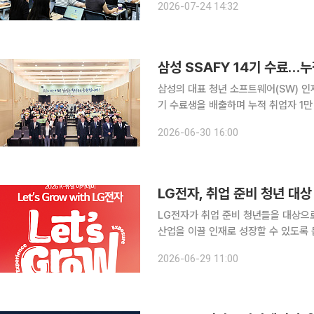
2026-07-24 14:32
램은 11월까지 체계적인 단계별 로드
삼성 SSAFY 14기 수료…누적
삼성의 대표 청년 소프트웨어(SW) 인
기 수료생을 배출하며 누적 취업자 1만 명 달성을 눈앞에 뒀다
서울캠퍼스에서 14기 수료식을 개최했
2026-06-30 16:00
의힘 의원, 류석영 카이스트 전산학부 
LG전자가 취업 준비 청년들을 대상으
산업을 이끌 인재로 성장할 수 있도록 돕는
설하고 1기 교육생 모집에 나선다고 29일 밝혔다. 이번 프로그램은 고
2026-06-29 11:00
가 국내 기업들과 함께 추진하는 청년 