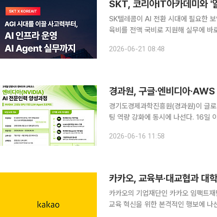
SKT, 코리아IT아카데미와 
SK텔레콤이 AI 전환 시대에 필요한 보
육비를 전액 국비로 지원해 실무에 바로 투입
아IT아카데미와 함께 고용노동부 K-뉴
2026-06-21 08:48
재 양성을 위한 ‘알레프(ALEPH)’를
경과원, 구글·엔비디아·AWS
경기도경제과학진흥원(경과원)이 글로벌
팅 역량 강화에 동시에 나선다. 16일 이투데이 취재를 종합하면, 경과원은 'AI전문인력양성사업' 교
육생 60명을 이달 30일까지 모집하고,
2026-06-16 11:58
한다고 밝혔다. AI 전문인력 
카카오의 기업재단인 카카오 임팩트재단
교육 혁신을 위한 본격적인 행보에 나선다. 카카오 임팩트재단은 28일 오후 카카오 판
교육부 최은옥 차관, 대교협 이기정 회