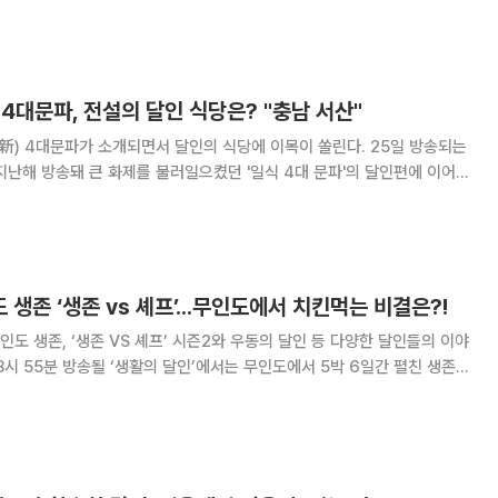
력자이자 전국적으
4대문파, 전설의 달인 식당은? "충남 서산"
 4대문파가 소개되면서 달인의 식당에 이목이 쏠린다. 25일 방송되는
 지난해 방송돼 큰 화제를 불러일으켰던 '일식 4대 문파'의 달인편에 이어
달인 편으로 꾸며진다. 일식 신 4대문파의 첫 주인공인 달인의 빼어난 솜씨와
당에도 관심이 집중되고 있는
도 생존 ‘생존 vs 셰프’...무인도에서 치킨먹는 비결은?!
무인도 생존, ‘생존 VS 셰프’ 시즌2와 우동의 달인 등 다양한 달인들의 이야
. 이에 생존 전문가 김종도 달인(경력 17년)과 이
찢어진 라면