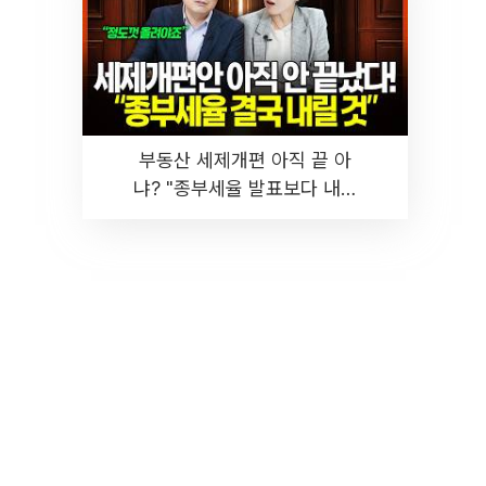
부동산 세제개편 아직 끝 아
냐? "종부세율 발표보다 내릴
것" 장기거주·양도세 전망 I 집
땅지성 I 김인만, 진미윤