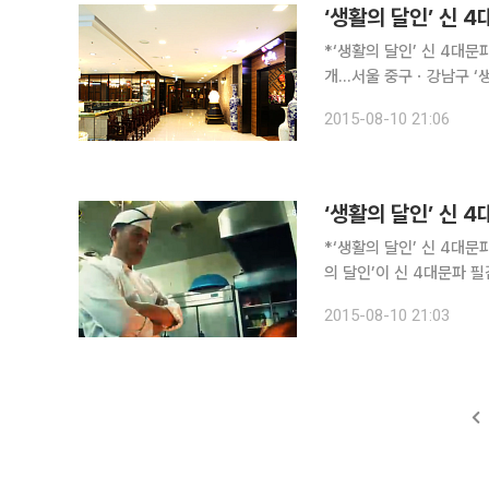
*‘생활의 달인’ 신 4대
개…서울 중구ㆍ강남구 ‘생
10일 저녁 방송된 SBS
2015-08-10 21:06
*‘생활의 달인’ 신 4대
의 달인’이 신 4대문파 필감산 달인과 김
프로그램 ‘생활의 달인’ 489회에
2015-08-10 21:03
소개한 중화요리 신 4대