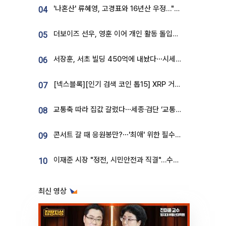
'나혼산' 류혜영, 고경표와 16년산 우정…"자취방서 부모님과 마주쳐"
04
더보이즈 선우, 영훈 이어 개인 활동 돌입⋯앳에어리어와 전속계약
05
서장훈, 서초 빌딩 450억에 내놨다⋯시세차익은
06
[넥스블록][인기 검색 코인 톱15] XRP 거래량 14억달러…ETHGas 급등·Bless 급락…고변동 알트 부각
07
교통축 따라 집값 갈렸다⋯세종·검단 ‘교통 프리미엄’ 뚜렷
08
콘서트 갈 때 응원봉만?⋯'최애' 위한 필수품 등장이오! [솔드아웃]
09
이재준 시장 "정전, 시민안전과 직결"…수원시 비상대응체계 가동
10
최신 영상