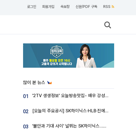
로그인
회원가입
속보창
신문/PDF 구독
RSS
많이 본 뉴스
'2TV 생생정보' 오늘방송맛집- 배우 강성진 단골! 쌀국수ㆍ푸팟퐁 커리 맛집 '블○○○'
01
[오늘의 주요공시] SK하이닉스·HLB·진에어·포스코홀딩스·네이버·대우건설 등
02
'불안과 기대 사이' 널뛰는 SK하이닉스…증권가 "HBM4·LTA 기반 펀터멘털 견고"
03