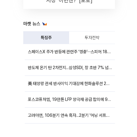
시장 '이번엔?' [포토]
마켓 뉴스
특징주
투자전략
스페이스X 주가 반등에 관련주 ‘껑충’⋯스피어 18%ㆍ에이치브이엠 12%↑
반도체 온기 탄 2차전지...삼성SDI, 장 초반 7% 넘게 껑충
美 태양광 관세 반사이익 기대감에 한화솔루션 20%대·OCI홀딩스 14%대 급등
포스코퓨처엠, 19만톤 LFP 양극재 공급 합의에 9%대 강세
고려아연, 106분기 연속 흑자...2분기 '어닝 서프라이즈'에 장 초반 12%대 강세