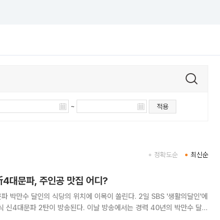
~
적용
정확도순
최신순
新4대문파, 주인공 맛집 어디?
수 달인의 식당의 위치에 이목이 쏠린다. 2일 SBS '생활의달인'에
식 신4대문파 2탄이 방송된다. 이날 방송에서는 경력 40년의 박만수 달인