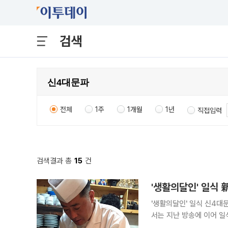
검색
전체
1주
1개월
1년
직접입력
검색결과 총
15
건
'생활의달인' 일식 
'생활의달인' 일식 신4대문파 박만
서는 지난 방송에 이어 일
이 소개됐다. 박만수 달인의 식당은 부산시 진구 범천1동 841-291 '만수스시'다. 박만수 달인은 부