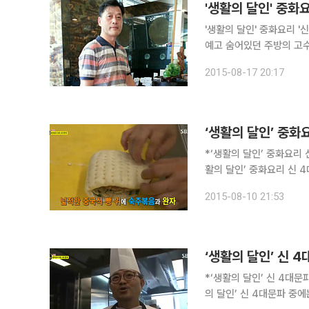
'생활의 달인' 중화요리 '신
예고 숨어있던 주방의 고수들이 요리 열풍을 일으키는 가운데 ‘신 4대 문파’가 본격적인 중화요리를
선보인다. 17일 오후 8시 55분 방송되는 SBS '생활의 달인'에서는 중화요리 신 4대 문파 등 다양한
2015-08-17 20:17
달인들이 소개된
*‘생활의 달인’ 중화요리 
활의 달인’ 중화요리 신 
육환권이라는 요리다. 10일 저녁 방송된 SBS 시사ㆍ교양 프로그램 ‘생활의 달인’ 489회에서는 중
2015-08-10 21:53
화요리 신 4대문파 김순
*‘생활의 달인’ 신 4대문
의 달인’ 신 4대문파 중에