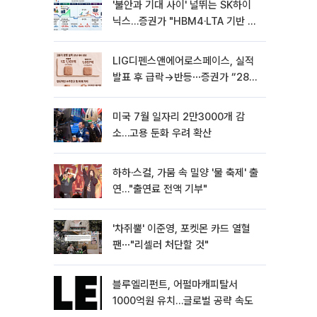
'불안과 기대 사이' 널뛰는 SK하이
닉스…증권가 "HBM4·LTA 기반 펀
터멘털 견고"
LIG디펜스앤에어로스페이스, 실적
발표 후 급락→반등⋯증권가 “28년
까지 튼튼”
미국 7월 일자리 2만3000개 감
소…고용 둔화 우려 확산
하하·스컬, 가뭄 속 밀양 '물 축제' 출
연…"출연료 전액 기부"
'차쥐뿔' 이준영, 포켓몬 카드 열혈
팬⋯"리셀러 처단할 것"
블루엘리펀트, 어펄마캐피탈서
1000억원 유치…글로벌 공략 속도