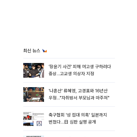
최신 뉴스
'장윤기 사건' 피해 여고생 구하려다
중상…고교생 의상자 지정
'나혼산' 류혜영, 고경표와 16년산
우정…"자취방서 부모님과 마주쳐"
축구협회 '성 접대 의혹' 일본까지
번졌다…日 심판 실명 공개