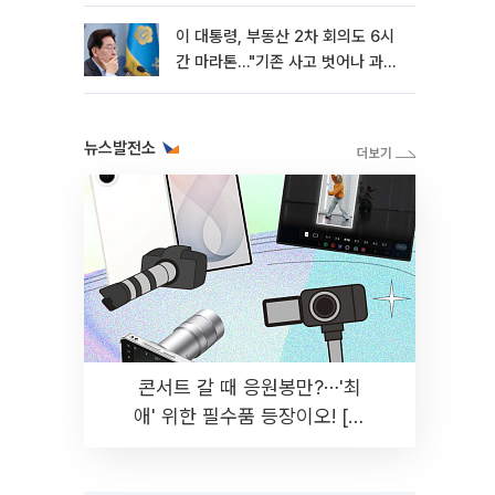
이 대통령, 부동산 2차 회의도 6시
간 마라톤…"기존 사고 벗어나 과감
히 실천"
뉴스발전소
콘서트 갈 때 응원봉만?⋯'최
애' 위한 필수품 등장이오! [솔
드아웃]