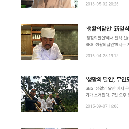
2016-05-02 20:26
산에서 최고로 불리는 실
'생활의달인' 新일식
'생활의달인'에서 일식 신(新)
SBS '생활의달인'에서는
'신 일식 4대 문파'의 
2016-04-25 19:13
함께 달인이 운영하는 식
‘생활의 달인’, 무인
SBS ‘생활의 달인’에서 
기가 소개된다. 7일 오후 8시 55분 방송될 ‘생활의 달인’에서는 무인도에서 5박 6일간 펼친 생존
요리 대결 ‘생존 VS 셰프’의 마지막 편이 공개된다
2015-09-07 16:06
창윤 달인(경력 10년)은 