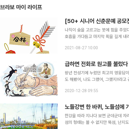
브라보 마이 라이프
[50+ 시니어 신춘문예 공모
나직이 숨을 고르고는 붓에 힘을 주었다.
호흡을 가다듬고 마지막 획을 길게 내
했다. 나는 황색 부적지에서 붓을 떼고
2021-08-27 10:00
깃들어 있는 모양새다. 마주 보는 획이
급하면 전화로 원고를 불렀다
왕년 전성기에 누렸던 최고의 영웅담이
도 해봤어, 나도 그랬어, 그랬지!!라고
탄절 분위기로 거리가 술렁거릴 때면, 
2020-12-28 09:55
난 1960년 12월 31일, 내가 타고 온
노들강변 한 바퀴, 노들섬에 
한강을 따라 지나다 보면 군데군데 자리 
섬의 형태는 볼 수 없지만 뚝섬, 난지도