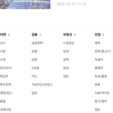
한강 위에 두둥실 자리 잡고 있다. 노들섬은 1950년대까지는 중지도(中之島)라고 불렸던 섬이다.
2020-02-27 11:14
현재 행정 구역상 용산구의 눈부신 도
마켓
금융
부동산
산업
공시
금융정책
시장동향
재계
시황
은행
업계
전자/통신/IT
시세
보험
정책
자동차
장외/IPO
2금융
분양
중화학
특징주
카드
일반
항공/물류
투자전략
가상자산/핀테크
유통
채권/펀드
일반
의료/바이오
환율
중기/벤처
국제시황
일반