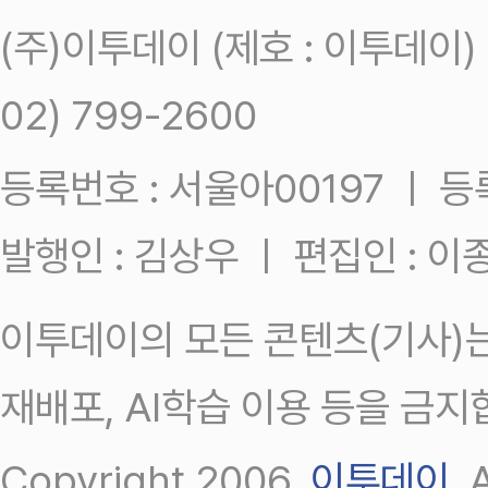
(주)이투데이 (제호 : 이투데이
02) 799-2600
등록번호 : 서울아00197 ㅣ 등록일
발행인 : 김상우 ㅣ 편집인 : 
이투데이의 모든 콘텐츠(기사)는
재배포, AI학습 이용 등을 금지
Copyright 2006.
이투데이
.