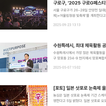
구로구, ‘2025 구로G페스
서울 구로구가 26~28일 안양천 일
제)×어울림정원 빛축제’를 개최한다고 23일 밝혔다. 올해로 22회를 
만들어가는 참여형 축제, 다양한 세대
2025-09-23 13:13
제로 방향을 잡았다. ‘어울림’을 주제로
수원특례시, 최대 체육활동 공
수원특례시에서 가장 많은 체육활동을 할 수 있
구 망포동 234-9 현지에서 망포복합체육센터 개관식을
합체육센터는 연면적 1만 3720.88㎡ 
2025-05-07 15:02
을 시작했고, 6월 준공 예정이다. 사업
[포토] 일본 삿포로 눈축제 
농심은 일본 삿포로 눈축제 기간 스케
영한다고 5일 밝혔다. 일본 삿포로 