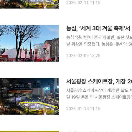
2026-02-11 11:15
8098명에서 올해 4만9693명으로 3
농심, ‘세계 3대 겨울 축제’서
농심 ‘신라면’이 중국 하얼빈, 일본 삿
벌 위상을 입증했다. 농심은 매년 약 50만 명이 모이는 ‘퀘벡 윈터 카니발’ 메인 광장 중앙에 ‘신라면
브랜드존’을 최근 조성했다. 브랜드존 
2026-02-09 13:25
축제장의 명물이자 포토존으로 눈길을 
서울광장 스케이트장, 개장 26
서울광장 스케이트장이 개장 한 달도 채 되지 
달 19일 문을 연 서울광장 스케이트장의
돌파했다고 14일 밝혔다. 이는 개장 
2026-01-14 11:15
은 셈이다. 지난해 일평균 이용객(326