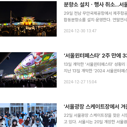
분향소 설치ㆍ행사 취소...서
29일 전남 무안국제공항에서 제주항공
합동분향소를 설치·운영한다. 연말연시
맞이할 예정이다. 30일 서울시는 ‘제주항공 여객기 사고 희생자 합동분향소’를 31일 오전 8시부터
2024-12-30 13:47
내년 1월 4일 오후 10시까지 서울시청
‘서울윈터페스타’ 2주 만에 3
13일 개막한 ‘서울윈터페스타’ 성황리
지난 13일 개막한 ‘2024 서울윈터페
난해에 이어 올해도 방문객들의 뜨거운
2024-12-27 15:04
이다. 서울시는 27일 ‘2024 서울
'서울광장 스케이트장에서 겨울
22일 서울광장 스케이트장을 찾은 시
고 있다. 서울시는 20일 개장한 서울