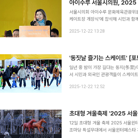
아이수루 서울시의원, 2025
서울시의회 아이수루 문화체육관광위원회
케이트장 개장식'에 참석해 시민과 함
밝혔다. 이날 행사에는 아이수루 부위원장을 포함해 오세훈 서울시장과 대한민국을 대표하는 피겨
2025-12-22 13:28
스케이팅 국가대표 차준환 선수, 쇼트
'동짓날 즐기는 스케이트' [
일년 중 밤이 가장 길다는 동지(冬至
서 시민과 외국인 관광객들이 스케이트를
영되는 서울광장 스케이트장의 개장 시간
2025-12-22 12:52
일은 오전 10시부터 오후 11시까지다.
초대형 겨울축제 '2025 서
12일 초대형 겨울 축제 2025 서울윈터페스타가 개막한다. 서
조마당 특설무대에서 서울윈터페스타 개막식을
울'이 주제인 이번 행사는 광화문광장과