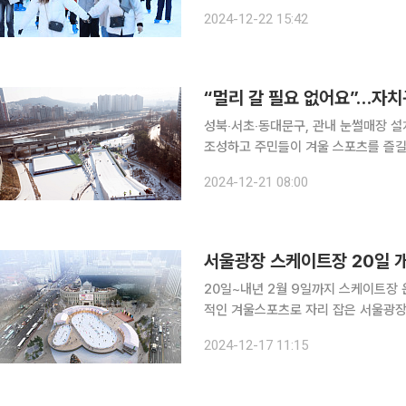
호대 등 안전용품은 무료로 대여할 수 
2024-12-22 15:42
“멀리 갈 필요 없어요”…자
성북‧서초‧동대문구, 관내 눈썰매장 설치 및 운영 서울 자치구들이 겨울을 
조성하고 주민들이 겨울 스포츠를 즐길 수 있도록 한다. 성북구는 
376일대), 길음1동 7단지 앞(길음동 
2024-12-21 08:00
은 각각 20일, 28일이다. 
서울광장 스케이트장 20일 개
20일~내년 2월 9일까지 스케이트장 운영요금
적인 겨울스포츠로 자리 잡은 서울광장
1000원으로, 고물가 시대에도 모든 시민이 즐길 수
2024-12-17 11:15
개최되는 개장식을 시작으로 내년 2월