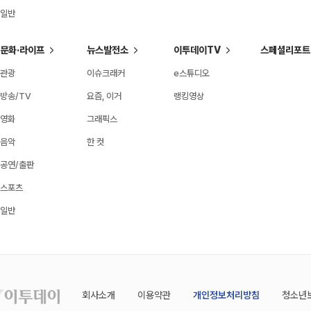
일반
문화·라이프
뉴스발전소
이투데이TV
스페셜리포트
관광
이슈크래커
e스튜디오
방송/TV
요즘, 이거
랭킹영상
영화
그래픽스
음악
한 컷
공연/출판
스포츠
일반
회사소개
이용약관
개인정보처리방침
청소년