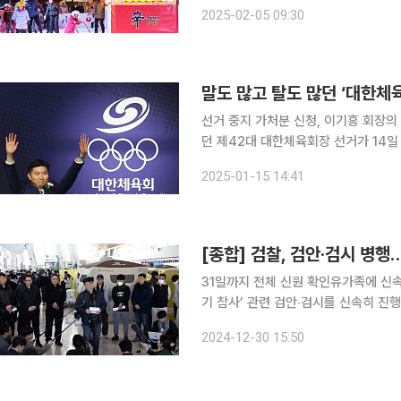
이다. 농심은 ‘겨울의 매운맛은 더욱 즐겁다’라는 슬로건으로 아이스링크에 조형물을 설치하고 신라
2025-02-05 09:30
면 시식 부스도 마련했다. 시식 부스에
선거 중지 가처분 신청, 이기흥 회장의
던 제42대 대한체육회장 선거가 14일
실 이번 선거 전까지 대한체육회장 선
2025-01-15 14:41
작된 이 회장 비위 의혹, 국정감사, 
[종합] 검찰, 검안‧검시 병행
31일까지 전체 신원 확인유가족에 신속 시신 인도
기 참사’ 관련 검안‧검시를 신속히 진
는 입장을 밝혔다. 서울시는 합동 분
2024-12-30 15:50