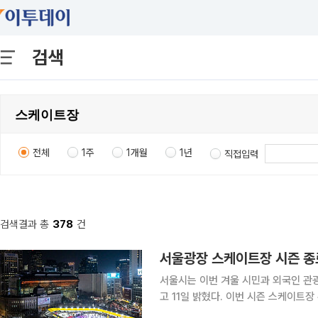
검색
전체
1주
1개월
1년
직접입력
검색결과 총
378
건
서울광장 스케이트장 시즌 종
서울시는 이번 겨울 시민과 외국인 관
고 11일 밝혔다. 이번 시즌 스케이트장 누적 이용객은 18만701명으로 일평균 3475명이 방문해 지
난 시즌 대비 6.3% 늘었다. 특히 