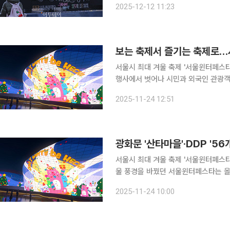
2025-12-12 11:23
롱축제'가 열리고, 광화문광장과 서울
서울시 최대 겨울 축제 '서울윈터페스타
행사에서 벗어나 시민과 외국인 관광객
승부수를 띄웠다. 여기에 '글로벌 K컬
2025-11-24 12:51
획이다. 서울시는 다음달 12일부터 
서울시 최대 겨울 축제 '서울윈터페스타
울 풍경을 바꿨던 서울윈터페스타는 올해
객을 끌어모을 계획이다. 시는 12월 12일부터 내년 1월 4일까지 24일간 광화문광장, 청계천, DDP
2025-11-24 10:00
등 서울 도심 6곳에서 '2025 서울윈