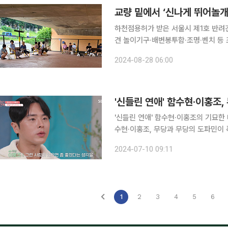
하천점용허가 받은 서울시 제1호 반려
견 놀이기구·배변봉투함·조명·벤치 등 조성 복실아! 저쪽에 공 있어. 어서 뛰어가야지. 지난
울 성동구 내 송정 반려견 놀이터에서 
2024-08-28 06:00
물을 건넸다. 대형견 놀이터에 입장한
'신들린 연애' 함수현·이홍조의 기묘한 데이트가 공개됐다. 9일 방
수현·이홍조, 무당과 무당의 도파민이 폭발하는
자들이 '사랑의 부적'에 메시지를 적
2024-07-10 09:11
해야 하는 상황에 이를 지켜보는 MC
1
2
3
4
5
6