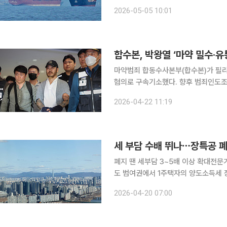
면 전날 한국시간 20시 40분께 파나
2026-05-05 10:01
다. 당시 선박에는 우리 국적 선원 6명
합수본, 박왕열 ‘마약 밀수·유
마약범죄 합동수사본부(합수본)가 필리핀
혐의로 구속기소했다. 향후 범죄인도조약에 따
박 씨를 특정 범죄 가중처벌 등에 관한
2026-04-22 11:19
로 구속기소했다고 밝혔다. 지난 12일~
세 부담 수배 뛰나⋯장특공 폐
폐지 땐 세부담 3~5배 이상 확대전문
도 범여권에서 1주택자의 양도소득세 장기보유특별공제(장특공)를 전면 폐지하는 법안이 발의되면
서 부동산 시장이 요동치고 있다. 장기
2026-04-20 07:00
날 수 있다는 우려가 확산되면서다. 관