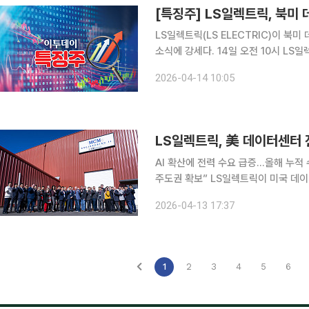
LS일렉트릭(LS ELECTRIC)이 
소식에 강세다. 14일 오전 10시 LS일렉트릭은 전 거래일 대비 4.85% 오른 18만7900원에 거래되
고 있다. 이날 장중 52주 신고가를 경신하기도 했다. 전날 LS일렉트릭
2026-04-14 10:05
비 공급 프로젝트’를 위한 판매·공급 
LS일렉트릭, 美 데이터센터 
AI 확산에 전력 수요 급증…올해 누적
주도권 확보” LS일렉트릭이 미국 데이터센터 전력 인프라 시장에서 대형 수주를 이어가며 존재감을
키우고 있다. 인공지능(AI) 확산에 따
2026-04-13 17:37
습이다. LS일렉트릭은 북미 데이터
1
2
3
4
5
6