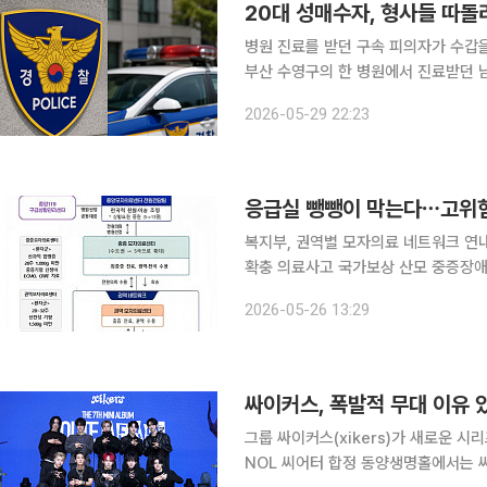
20대 성매수자, 형사들 따돌
병원 진료를 받던 구속 피의자가 수갑을 풀고 도주했다. 29일 부산경
부산 수영구의 한 병원에서 진료받던 남성 A씨(20
년 대상 성매수 사건으로 구속돼 수영
2026-05-29 22:23
응급실 뺑뺑이 막는다⋯고위험
복지부, 권역별 모자의료 네트워크 연내
확충 의료사고 국가보상 산모 중증장애까지 확대…형
생아의 '응급실 뺑뺑이' 비극을 막기 
2026-05-26 13:29
대 구축한다. 또한 의료진의 사
싸이커스, 폭발적 무대 이유 
그룹 싸이커스(xikers)가 새로운 시리즈로 팀
NOL 씨어터 합정 동양생명홀에서는 싸이커