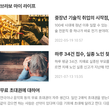
브라보 마이 라이프
중장년 기술직 취업의 시작점
100세 시대에 정년 이후 일할 수 있는
술 전문직 중 하나가 바로 전기 분야라
장년이 은퇴 후 재취업으로 도전하기 
2022-05-19 10:57
면 전기기능사 자격증은 50대 이상 
하루 34건 접수, 실종 노인 
하루 평균 34건. 치매로 실종된 부모를 찾
르면 치매 노인 실종 신고가 지난해 1만
2016년 9869건, 2017년 1만308건
2021-07-13 15:35
가 늘다가, 지난해 신종 코로
무료 초대권에 대하여
연극이나 음악회 등의 무료 초대권이 자주 생긴다. 일인 2매씩 초대권을 받는
같이 갔으면 하는 사람은 선약이 있다며 다음 기회에 초대해 달라고 한다. 다