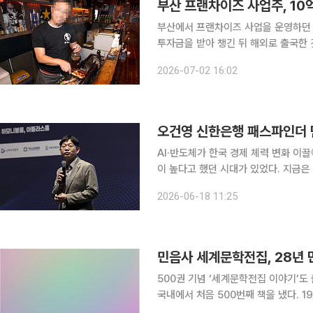
부산에서 프랜차이즈 사업을 운영하던 
투자금을 받아 챙긴 뒤 해외로 출국한 것으로 알려
따르면 경찰은 지난 4월 말 A씨(40대
2026-07-02 16:02
고소인들은 A씨가 2024년 7월부터 
AI·반도체가 한국 경제 체력 변화 이끌어"전
이 높다고 했던 시대가 있었다. 지금은 
다면 1400원도 자연스럽게 받아들이게 될 수 있다." 오건영 신한은행 
2026-06-18 11:25
강남구 웨스틴 서울 파르나스에서 열린 
민음사 세계문학전집, 28년 
500권 기념 ‘세계문학전집 이야기’도 출간 민음사 세계문학전집이 2026년 6월 단일
국내에서 처음 500번째 책을 냈다. 1
500번째 책은 이미륵의 ‘압록강은 흐