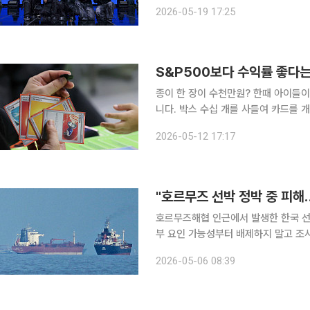
The ORA)' 발매 기념 쇼케이스가 열
2026-05-19 17:25
훈, 세은, 유준, 헌터, 예찬이 참석
S&P500보다 수익률 좋다는
종이 한 장이 수천만원? 한때 아이들이 용돈으로 사 모으던 포켓몬 카드(TCG), 이젠 '어른'들 몫입
니다. 박스 수십 개를 사들여 카드를 
수천만원을 지출하는 등 어른들의 놀이를
2026-05-12 17:17
는
"호르무즈 선박 정박 중 피해
호르무즈해협 인근에서 발생한 한국 선
부 요인 가능성부터 배제하지 말고 조사해야 한다”고 밝혔다.
FM ‘김종배의 시선집중’ 인터뷰에서 
2026-05-06 08:39
했다. 그는 “나무호 경우에는 선사 차