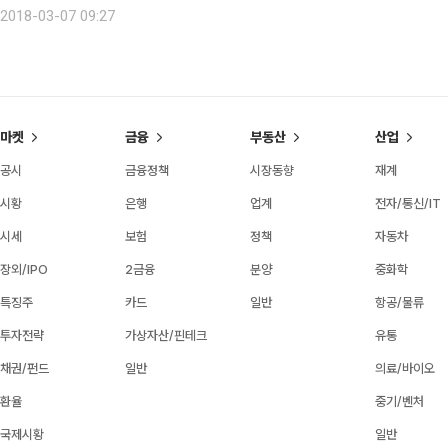
내는 경우가 많다. 사실 누구를 초대해 놓으면 신경 쓸 일이 많다. 과연 공연장
2018-03-07 09:27
마켓
금융
부동산
산업
공시
금융정책
시장동향
재계
시황
은행
업계
전자/통신/IT
시세
보험
정책
자동차
장외/IPO
2금융
분양
중화학
특징주
카드
일반
항공/물류
투자전략
가상자산/핀테크
유통
채권/펀드
일반
의료/바이오
환율
중기/벤처
국제시황
일반