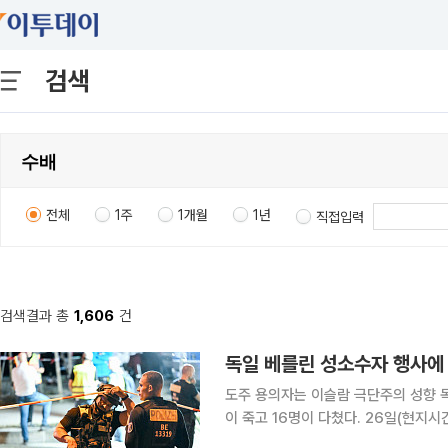
검색
전체
1주
1개월
1년
직접입력
검색결과 총
1,606
건
독일 베를린 성소수자 행사에 차
도주 용의자는 이슬람 극단주의 성향 
이 죽고 16명이 다쳤다. 26일(현지시간) 블룸버그통신에 따르면 사고는 오후 10시 무렵 수도 베를
린에서 열린 ‘크리스토퍼 스트리트 데이(