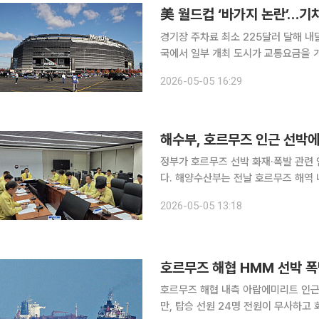
美 월드컵 ‘바가지 논란’…기
경기장 주차료 최소 225달러 달해 내
국에서 일부 개최 도시가 교통요금을 
비용이 평소보다 수배 이상 오르면서 팬들
2026-05-05 16:29
지시간) 영국 파이낸셜타임스(FT)에 
해수부, 호르무즈 인근 선박에
정부가 호르무즈 선박 화재·폭발 관련
다. 해양수산부는 전날 호르무즈 해역 내측 정박 우리 선사 운용 선박 1척(HMM NAMU, 파나마 국
적) 폭발 및 화재 관련 이날 오전 9
2026-05-05 13:18
다. 해수부는 사고 접수 직후부터 관
호르무즈 해협 HMM 선박 폭
호르무즈 해협 내측 아랍에미리트 인근
만, 탑승 선원 24명 전원이 무사하고 화재도 모두