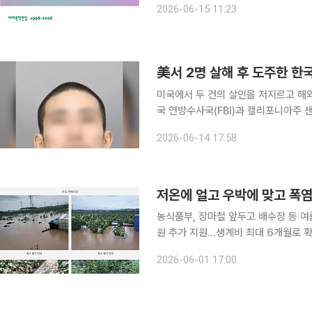
2026-06-15 11:23
기’도 함께 선보였다. 15일 
美서 2명 살해 후 도주한 한
미국에서 두 건의 살인을 저지르고 해외로 도주한
국 연방수사국(FBI)과 캘리포니아주 
저지른 한국 국적자 김명진(31)씨를 라오스에서 체
2026-06-14 17:58
년 6월 캘리포니아주 새너제이에서 발
저온에 얼고 우박에 맞고 폭염
농식품부, 장마철 앞두고 배수장 등 여
원 추가 지원…생계비 최대 6개월로 확대 지난해 농촌은 계절마다 다른 재해를 맞았다. 봄
저온과 우박이 농작물을 흔들었고, 여
2026-06-01 17:00
병 피해가 겹치면서 농가 피해는 특정 