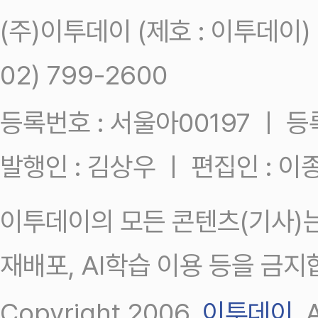
(주)이투데이 (제호 : 이투데이
02) 799-2600
등록번호 : 서울아00197 ㅣ 등록일
발행인 : 김상우 ㅣ 편집인 : 
이투데이의 모든 콘텐츠(기사)는
재배포, AI학습 이용 등을 금지
Copyright 2006.
이투데이
.