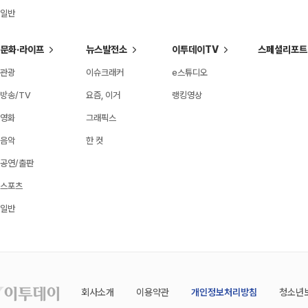
일반
문화·라이프
뉴스발전소
이투데이TV
스페셜리포트
관광
이슈크래커
e스튜디오
방송/TV
요즘, 이거
랭킹영상
영화
그래픽스
음악
한 컷
공연/출판
스포츠
일반
회사소개
이용약관
개인정보처리방침
청소년