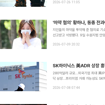
2026-07-26 11:05
시 그리니치 빌리지에서 경찰이 성소수자
'마약 혐의' 황하나, 동종 전과
지인들의 마약을 투약해 준 혐의로 기소
선고받고 석방됐다. 9일 수원지법 안양지원 형사3단독 박준섭 부장판사는 마약류 관리에 관한 법률
위반(향정) 등 혐의로 기소된 황씨에 대
2026-07-09 20:32
씨는 동종 범죄로 실형을 복역한 전력
SK하이닉스 美ADR 상장 
280억달러 규모…외국기업 최대 美IP
닥 상장…프리미엄 거래 가능성도 SK하이닉스의 280억달러(약 42조6700억원) 규모 미국 나스닥
거래소 상장이 기관투자자들의 폭발적인
2026-07-08 07:44
전문 투자자들이 대거 몰리면서 청약 