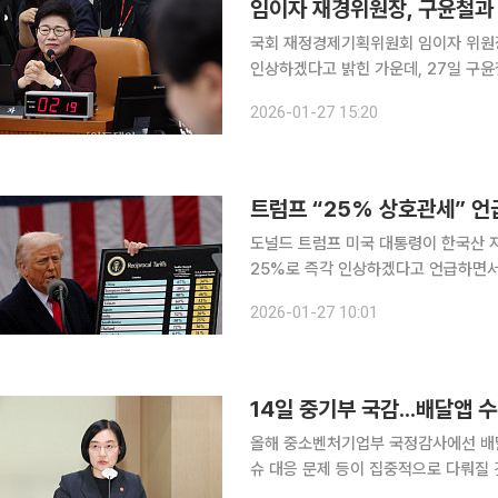
임이자 재경위원장, 구윤철과 
국회 재정경제기획위원회 임이자 위원
인상하겠다고 밝힌 가운데, 27일 구
히 점검할 예정이라고 밝혔다 . 임 위원장은 이날 자신의 사회관계망서비스를 통해 “한·미 관세 문제
2026-01-27 15:20
는 단순한 통상 현안을 넘어 국내 산업
트럼프 “25% 상호관세” 언
도널드 트럼프 미국 대통령이 한국산 
25%로 즉각 인상하겠다고 언급하면서
간 기존 합의와 미국의 232조 관세 
2026-01-27 10:01
14일 중기부 국감...배달앱 
올해 중소벤처기업부 국정감사에선 배달
슈 대응 문제 등이 집중적으로 다뤄질 것으로 보인다. 13일 정치권에
기업위원회는 14일 국회에서 중기부를 대상으로 국정