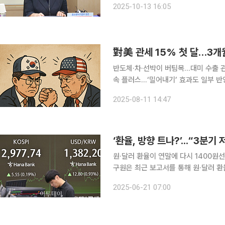
2025-10-13 16:05
성화를 위해 추진되는 온누리상품권의 
對美 관세 15% 첫 달…3개
반도체·차·선박이 버팀목…대미 수출 관
속 플러스…‘밀어내기’ 효과도 일부 반영
확실성 확대 한국 수출이 3개월 연속 플러스 흐름을 이어갈 수 있을지 시험대에 올랐다. 8월 조업일
2025-08-11 14:47
수 감소로 월간 실적 방어가 쉽지 않은
‘환율, 방향 트나?’...“3분기
원·달러 환율이 연말에 다시 1400원선에 진입할 
구원은 최근 보고서를 통해 원·달러 환율
1350~1460원으로 각각 전망했다. 
2025-06-21 07:00
다. 민 선임연구원은 “연초 고환율 