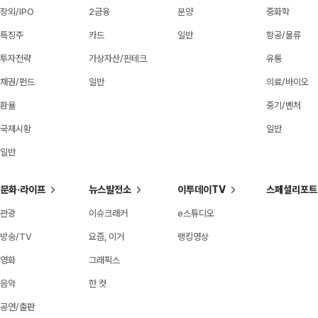
장외/IPO
2금융
분양
중화학
특징주
카드
일반
항공/물류
투자전략
가상자산/핀테크
유통
채권/펀드
일반
의료/바이오
환율
중기/벤처
국제시황
일반
일반
문화·라이프
뉴스발전소
이투데이TV
스페셜리포트
관광
이슈크래커
e스튜디오
방송/TV
요즘, 이거
랭킹영상
영화
그래픽스
음악
한 컷
공연/출판