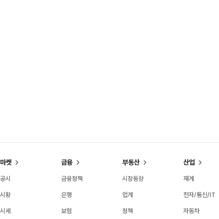
마켓
금융
부동산
산업
공시
금융정책
시장동향
재계
시황
은행
업계
전자/통신/IT
시세
보험
정책
자동차