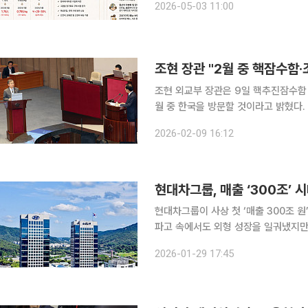
2026-05-03 11:00
지는데 가격 인상은 쉽지 않아 식품업
조현 장관 "2월 중 핵잠수함
조현 외교부 장관은 9일 핵추진잠수함
월 중 한국을 방문할 것이라고 밝혔다. 조 장관은 이날 오후 국회의 정치·외교·통일·안보 분야 대정부
질문에서 윤후덕 더불어민주당 의원이 '
2026-02-09 16:12
다"며 "이번에 미 국무장관(마코 루비
현대차그룹, 매출 ‘300조’ 
현대차그룹이 사상 첫 ‘매출 300조 
파고 속에서도 외형 성장을 일궈냈지만
줄었다. 트럼프 행정부가 예고한 ‘25
2026-01-29 17:45
거대 암초다. 그룹은 휴머노이드 로봇 