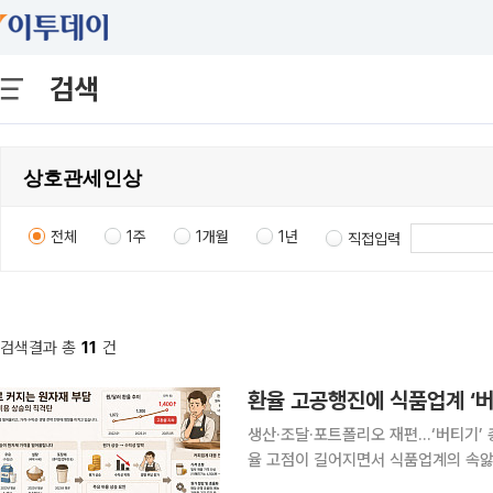
검색
전체
1주
1개월
1년
직접입력
검색결과 총
11
건
생산·조달·포트폴리오 재편...‘버티기’ 총
율 고점이 길어지면서 식품업계의 속앓
환율이 ‘내려오지 않는 상황’ 자체가 