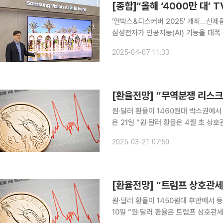
'언박스&디스커버 2025' 개최…신제
삼성전자가 인공지능(AI) 기능을 대폭 
를 출하하겠다는 목표를 세웠다. 삼성
2025-04-07 11:33
확대하는 한편 미드세그(중간 가격대 
원·달러 환율이 1460원대 박스권에서 등락할 것이란
은 21일 “원·달러 환율은 4월 초 
영해 상승할 것으로 예상한다”고 전망했다.
2025-03-21 07:50
임연구원은 “FOMC 안도 랠리는 시장
원·달러 환율이 1450원대 후반에서 등락할 것이란 전
10일 “원·달러 환율은 트럼프 상호관세