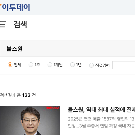
검색
전체
1주
1개월
1년
직접입력
검색결과 총
133
건
불스원, 역대 최대 실적에 전
2025년 연결 매출 1587억·영업익 1
인정…3월 주총서 연임 확정 국내 자동차 관리용품 시장의 강자 불스원이 지난해 사상 최대 실적을
경신하며 전재호 대표이사의 리더십에 더