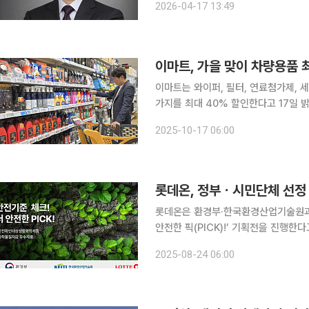
2026-04-17 13:49
원 달성에는 미치지 못했으나, 수익성 
이마트, 가을 맞이 차량용품 
이마트는 와이퍼, 필터, 연료첨가제, 세
가지를 최대 40% 할인한다고 17일 밝혔다. 이마트는 29일까지 JW 소프트하이브
페브리즈 차량용 제품을 2개 이상 구매
2025-10-17 06:00
리너·버그크리너·타이어크리너 등 세정
롯데온, 정부ㆍ시민단체 선정
롯데온은 환경부·한국환경산업기술원과 
안전한 픽(PICK)!’ 기획전을 진행한다고 24일 밝혔다. 행사는 8월
다. 롯데온은 이번 행사를 통해 정부
2025-08-24 06:00
20% 중복 쿠폰을 지원한다.