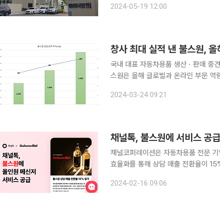
2024-05-19 12:00
정) 기업의 제품을 대상으로 한다. 현
창사 최대 실적 낸 불스원, 
국내 대표 자동차용품 생산ㆍ판매 중견
스원은 올해 글로벌과 온라인 부문 역
는 계획이다. 24일 업계에 따르면 불스원은 지난해 연결 기준 1482억 원의 매출을 올려 전년보다
2024-03-24 09:21
9.9% 신장했다. 영업이익은 100억 원
채널톡, 불스원에 서비스 공급
채널코퍼레이션은 자동차용품 전문 기업 
효율화를 통해 상담 매출 전환율이 15% 증가하
스원이 상담 인원 충원 없이 채널톡을 
2024-02-16 09:06
크다. 불스원은 월평균 상담량이 130