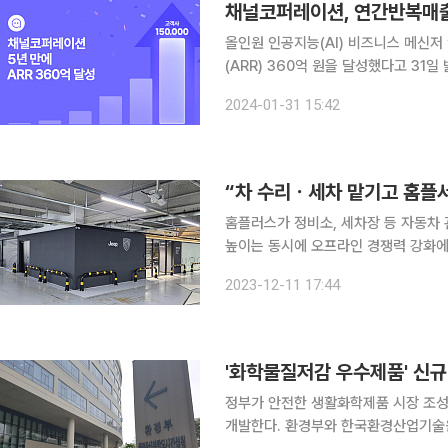
채널코퍼레이션, 연간반복매출
올인원 인공지능(AI) 비즈니스 메신
(ARR) 360억 원을 달성했다고 31
을 보여주는 지표로 연간 계약이나 구독
2024-01-31 15:42
준이다. 채널톡 출시 5년 만에 거둔
“차 수리ㆍ세차 맡기고 홈플서
홈플러스가 정비소, 세차장 등 자동차 
높이는 동시에 오프라인 경쟁력 강화에 힘쓰고 있다. 11일 홈플러스에
이용하는 고객들이 도보를 통해 방문하는 고객들보
2023-12-11 17:44
동차 서비스 테넌트’에 공을 들이고 있
정부가 안전한 생활화학제품 시장 조성
개발한다. 환경부와 한국환경산업기술원은 제4회 화학안전주간을 맞아 27일 서울 용산구 서울드래