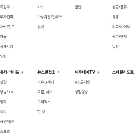
특징주
카드
일반
항공/물류
투자전략
가상자산/핀테크
유통
채권/펀드
일반
의료/바이오
환율
중기/벤처
국제시황
일반
일반
문화·라이프
뉴스발전소
이투데이TV
스페셜리포트
관광
이슈크래커
e스튜디오
방송/TV
요즘, 이거
랭킹영상
영화
그래픽스
음악
한 컷
공연/출판
스포츠