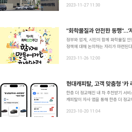
곤시티에서 '생활화학제품 안전사회 선언 및 성과발표회'
2023-11-27 11:30
제품 안전관리 자발적 협약’의 성과와
"화학물질과 안전한 동행"…'
정부와 업계, 시민이 함께 화학물질 
정책에 대해 논의하는 자리가 마련된다. 환경부는 27~28일 서울 용산구 서울드래곤시티에서
계, 시민사회, 정부 관계자 등 350여
2023-11-26 12:00
밝혔다. 이번 행사는 국민의 안전
현대캐피탈, 고객 맞춤형 '카 
한층 더 정교해진 내 차 추천받기 서비스
캐피탈이 자사 앱을 통해 한층 더 정교
은 카 라이프 혜택을 선보인다고 20일 밝혔다. 현대캐피탈은 2021년 캐피털업
2023-10-20 11:04
데이터 사업 본 허가를 취득한 후, 지난