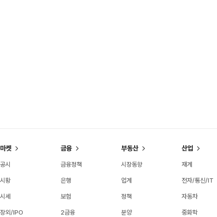
마켓
금융
부동산
산업
공시
금융정책
시장동향
재계
시황
은행
업계
전자/통신/IT
시세
보험
정책
자동차
장외/IPO
2금융
분양
중화학