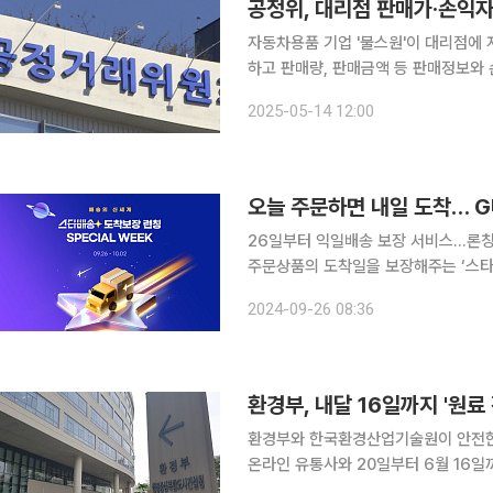
공정위, 대리점 판매가·손익자료
자동차용품 기업 '불스원'이 대리점에
하고 판매량, 판매금액 등 판매정보와 손익자료를
에 따르면 불스원은 대리점에서 자신이
2025-05-14 12:00
용 제품의 온라인 판매 금지, 특정 거
오늘 주문하면 내일 도착… G
26일부터 익일배송 보장 서비스…론칭 기념 혜택 제공 신세계그룹 
주문상품의 도착일을 보장해주는 ‘스타배송’
션은 ‘스타배송 도착보장 런칭 스페셜위
2024-09-26 08:36
란 약속된 날짜에 100% 도착 보장을
환경부, 내달 16일까지 '원
환경부와 한국환경산업기술원이 안전한
온라인 유통사와 20일부터 6월 16일까
행사는 생활화학제품 안전기준 적합 확