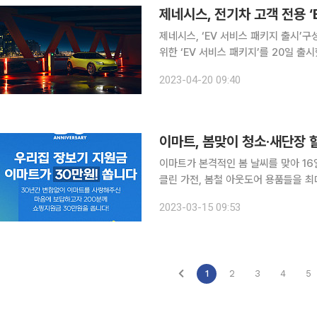
제네시스, 전기차 고객 전용 ‘
제네시스, ‘EV 서비스 패키지 출시’구성 따라 어
위한 ‘EV 서비스 패키지’를 20일 출시했다. ‘EV 서비스 패키지’는 여러 제휴사와 협
기차 보유 고객의 니즈를 충족시킬 수
2023-04-20 09:40
전기차 관리에 필요한 혜택과 고객 라
이마트, 봄맞이 청소·새단장 
이마트가 본격적인 봄 날씨를 맞아 16
클린 가전, 봄철 아웃도어 용품들을 최
한다고 15일 밝혔다. 대표적으로 세정제, 세차도구, 왁스, 코팅제, 세차타월 등 세차용품 전 품목을
2023-03-15 09:53
30% 할인된 가격에 판매한다. 세차용품
1
2
3
4
5