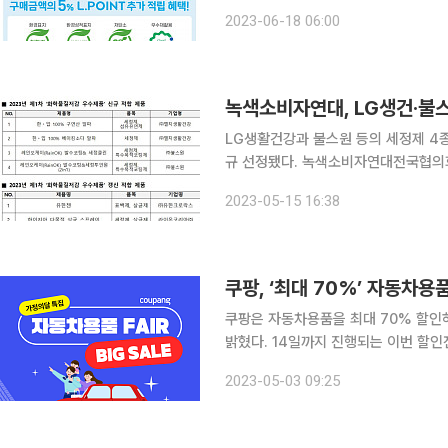
구매하는 고객에게 구매액의 5%만큼 
2023-06-18 06:00
방세제 레몬향(750mL)’, ‘크린랩 친
LG생활건강과 불스원 등의 세정제 4
규 선정됐다. 녹색소비자연대전국협의회는 2023년도‘화학물질저감 우수제품(이하 화우품)’ 심사
위원회를 열고 화우품 신규 및 갱신 신청에 대
2023-05-15 16:38
활화학제품 내 안전한 원료를 사용하기
쿠팡, ‘최대 70%’ 자동차용
쿠팡은 자동차용품을 최대 70% 할인하는
밝혔다. 14일까지 진행되는 이번 할인전은 불스원, 소낙스, 더클래스, 지오바니, 대한, 지엠지모터
스, 로드몬스터 등 40여 개 브랜드의 
2023-05-03 09:25
몬스터 엔진 부스트팩 △아이엠듀 햇