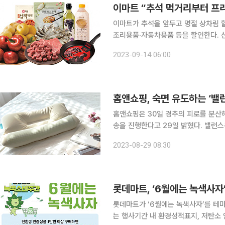
이마트 “추석 먹거리부터 프
이마트가 추석을 앞두고 명절 상차림 
조리용품‧자동차용품 등을 할인한다. 신
다. 명절 대표 과일인 사과와 배는 20% 할인해 ‘햇사과(5~8입)’와 ‘전주‧나주 신고배(4~7입)’를
2023-09-14 06:00
각 1만2720원에 판매한다. 샤인머스캣(
홈앤쇼핑, 숙면 유도하는 ‘밸
홈앤쇼핑은 30일 경추의 피로를 분산
송을 진행한다고 29일 밝혔다. 밸런스온 베개는 국내 유명 자동차용품 브랜드로 알려진 불스원에서
기획·생산한 제품으로 100% 국내 생
2023-08-29 08:30
제품이다. 어떤 인테리어에도 잘 
롯데마트, ‘6월에는 녹색사자
롯데마트가 ‘6월에는 녹색사자’를 테마로 
는 행사기간 내 환경성적표지, 저탄소 인