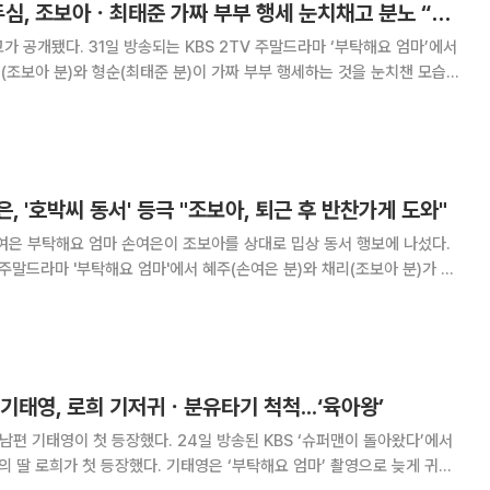
‘부탁해요 엄마’ 고두심, 조보아ㆍ최태준 가짜 부부 행세 눈치채고 분노 “다신 보지 말자”
고가 공개됐다. 31일 방송되는 KBS 2TV 주말드라마 ‘부탁해요 엄마’에서
리(조보아 분)와 형순(최태준 분)이 가짜 부부 행세하는 것을 눈치챈 모습이
 “다신 보지 말자”고 선언한
, '호박씨 동서' 등극 "조보아, 퇴근 후 반찬가게 도와"
행보에 나섰다.
 주말드라마 '부탁해요 엄마'에서 혜주(손여은 분)와 채리(조보아 분)가 며
의 자
"고 쏘아붙였다. 이에 혜주는
기태영, 로희 기저귀ㆍ분유타기 척척...‘육아왕’
했다. 24일 방송된 KBS ‘슈퍼맨이 돌아왔다’에서
다. 기태영은 ‘부탁해요 엄마’ 촬영으로 늦게 귀가