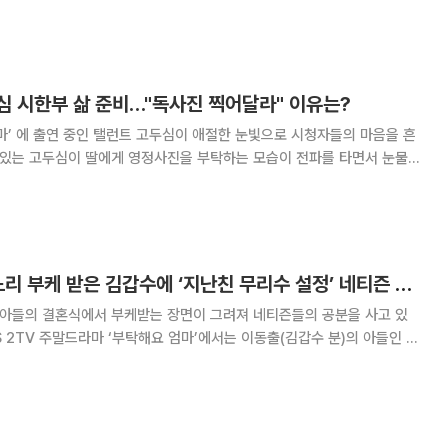
 잠들었다. 이어 유진의 아침 식사 준비 소리에 잠이 깬 기태영은 유진과 잠
시동안 다정한 시간을 보냈다. 하지만 그것도
심 시한부 삶 준비…"독사진 찍어달라" 이유는?
마’ 에 출연 중인 탤런트 고두심이 애절한 눈빛으로 시청자들의 마음을 흔
고 있는 고두심이 딸에게 영정사진을 부탁하는 모습이 전파를 타면서 눈물을
분)은 딸 이진애(유진 분)에게
‘부탁해요 엄마’ 며느리 부케 받은 김갑수에 ‘지난친 무리수 설정’ 네티즌 분노
 아들의 결혼식에서 부케받는 장면이 그려져 네티즌들의 공분을 사고 있
(손여은 분) 결혼식에서 선혜주가 잘못 던진 부케를 우연히 이동출이 받는
전파를 탔다. 결혼식 후 임산옥(고두심 분)은 “어