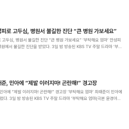
에서는 병원에서 불길한 진단을 받고 집으로 돌아온 산옥(고두심)의 모습이
탁해요 엄마’에서 산옥은 집
성피로 고두심, 병원서 불길한 진단 “큰 병원 가보세요”
 고두심, 병원서 불길한 진단 “큰 병원 가보세요” ‘부탁해요 엄마’ 만성피
받았다. 3일 밤 방송된 KBS TV 주말 드라마 ‘부탁
출 이건준)’ 42회에서는 가족 문제로 스트레스에 시달리던 산옥(고두심)
 동출(김갑수)가 다른 여자와
태준, 민아에 “제발 이러지마! 곤란해!” 경고장
 민아에 “제발 이러지마! 곤란해!” 경고장 ‘부탁해요 엄마’ 최태준이 민아에
 엄마(극본 윤경아ㆍ
는 채리(조보아)와 헤어진 뒤 상심감에 빠진 형순(최태준)의 모습이 그려졌
마’에서 형순은 만신창이