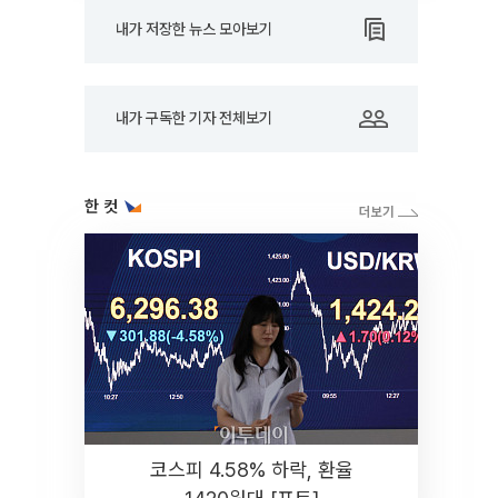
내가 저장한 뉴스 모아보기
내가 구독한 기자 전체보기
한 컷
코스피 4.58% 하락, 환율