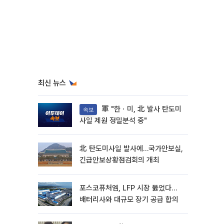
최신 뉴스
軍 "한ㆍ미, 北 발사 탄도미
속보
사일 제원 정밀분석 중"
北 탄도미사일 발사에…국가안보실,
긴급안보상황점검회의 개최
포스코퓨처엠, LFP 시장 뚫었다…
배터리사와 대규모 장기 공급 합의