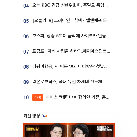
오늘 KBO 긴급 실행위원회, 주말도 폭염취소 될까
04
[오늘의 IR] 고려아연ㆍ심텍ㆍ엘앤에프 등
05
코스피, 장중 5%대 급락에 사이드카 발동…삼성·SK 동반 폭락
06
트럼프 “자석 사업을 하라”…제이에스링크, 비중국 영구자석 공급망 구축 속도
07
티웨이항공, 새 이름 '트리니티항공' 첫발…SSC 전략 본격화
08
라온로보틱스, 국내 유일 차세대 반도체 공정 로봇 개발 ‘고객사 테스트 진행’
09
하마스 “네타냐후 합의안 거절, 총선 앞두고 시간 끌기”
10
단독
최신 영상