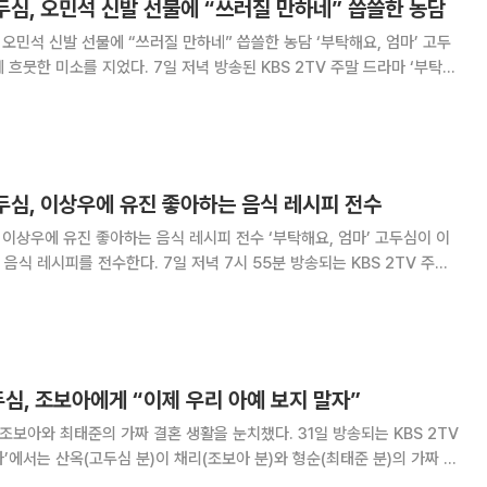
고두심, 오민석 신발 선물에 “쓰러질 만하네” 씁쓸한 농담
, 오민석 신발 선물에 “쓰러질 만하네” 씁쓸한 농담 ‘부탁해요, 엄마’ 고두
일 저녁 방송된 KBS 2TV 주말 드라마 ‘부탁해
출 이건준)’ 52회에서는 쓰러진 산옥(고두심)을 업고 병원으로 뛰어간 형
규(오민석)의 모습이 그려졌다. 이날 ‘부탁해요,
고두심, 이상우에 유진 좋아하는 음식 레시피 전수
 유진 좋아하는 음식 레시피 전수 ‘부탁해요, 엄마’ 고두심이 이
7일 저녁 7시 55분 방송되는 KBS 2TV 주말
극본 윤경아ㆍ연출 이건준)’ 52회에서 형규(이형규)는 지난날 산옥(고두심)
에게 상처 준 일들을 후회한다. 이날 ‘부탁해요
두심, 조보아에게 “이제 우리 아예 보지 말자”
조보아와 최태준의 가짜 결혼 생활을 눈치챘다. 31일 방송되는 KBS 2TV
’에서는 산옥(고두심 분)이 채리(조보아 분)와 형순(최태준 분)의 가짜 부
 그려졌다. 산옥은 채리와 형순에게 “이제 가짜 부부행세 그만해라”라고