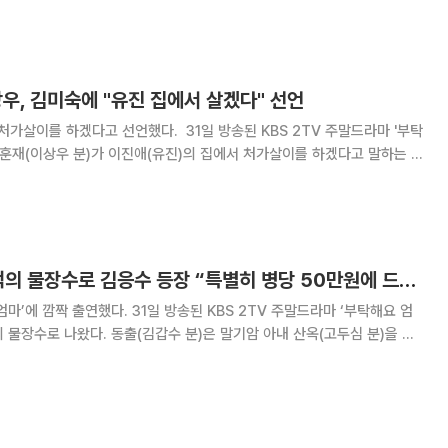
내가 마음 편히 있길 바란다면
상우, 김미숙에 "유진 집에서 살겠다" 선언
처가살이를 하겠다고 선언했다. ​ 31일 방송된 KBS 2TV 주말드라마 '부탁
강훈재(이상우 분)가 이진애(유진)의 집에서 처가살이를 하겠다고 말하는 모
며 송기남(김영옥)을 모시라고
‘부탁해요 엄마’ 기적의 물장수로 김응수 등장 “특별히 병당 50만원에 드릴게”
마’에 깜짝 출연했다. 31일 방송된 KBS 2TV 주말드라마 ‘부탁해요 엄
 물장수로 나왔다. 동출(김갑수 분)은 말기암 아내 산옥(고두심 분)을 살
문한 끝에 기적의 물장수를 찾았다. 기적의 물장수는 동출에게 “한 병에
물이지만 설을 맞이해 50만원으로