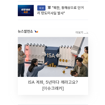
해"
軍 "북한, 동해상으로 단거
속보
리 탄도미사일 발사"
뉴스발전소
ISA 계좌, 5년마다 깨라고요?
[이슈크래커]