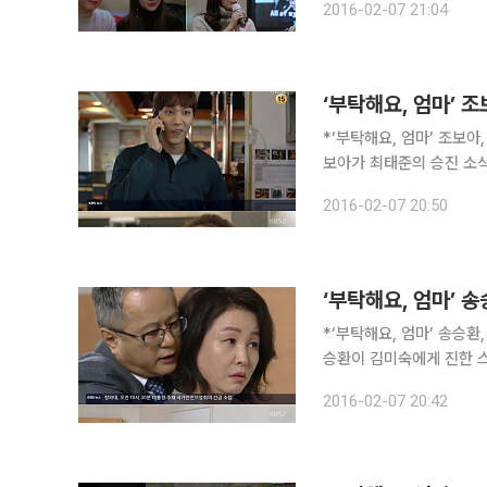
2016-02-07 21:04
회에서는 형순(최태준)의 
*‘부탁해요, 엄마’ 조보아
보아가 최태준의 승진 소식에
해요, 엄마(극본 윤경아ㆍ
2016-02-07 20:50
의 모습이
*‘부탁해요, 엄마’ 송승환
승환이 김미숙에게 진한 스킨십을 시도했다. 7일 저녁 방송된
마(극본 윤경아ㆍ연출 이건준
2016-02-07 20:42
‘부탁해요, 엄마’에서 철