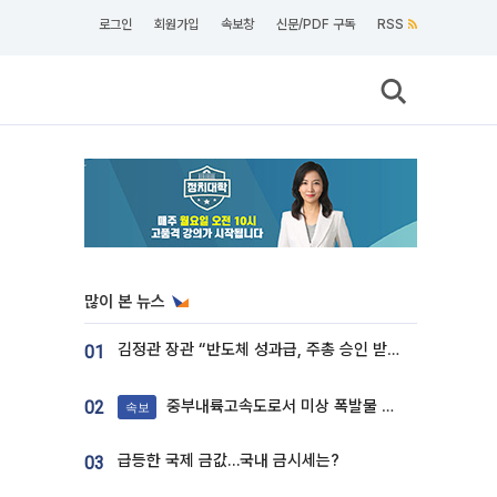
로그인
회원가입
속보창
신문/PDF 구독
RSS
많이 본 뉴스
김정관 장관 “반도체 성과급, 주총 승인 받도록”…상법·자본시장법 개정 시사
01
중부내륙고속도로서 미상 폭발물 발견
02
속보
급등한 국제 금값…국내 금시세는?
03