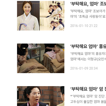
'부탁해요, 엄마' 
'부탁해요, 엄마' 조보아가 곱디 고운 한복
마'의 ‘초특급 사랑둥이’로 호
HQ 공식 트위터(https:/
2016-01-10 21:22
하여 찾아가 봤더니 조보
'부탁해요 엄마‘ 홍
‘부탁해요 엄마’의 홍유자가 선혜주에 일침을 가했
엄마’에서는 이형규(오민석
주는 장면이 그려졌다. 이날 유자는 혜주에게 “사위 덕분에 이런 호강을 한다”고 사위인 형규를 칭
2016-01-09 20:34
찬했다. 이에 혜주가
*‘부탁해요 엄마’ 암 진단
고두심이 불길한 엄마 꿈을 꾸었다. 3일 밤 방송된 KBS TV 주말 드라