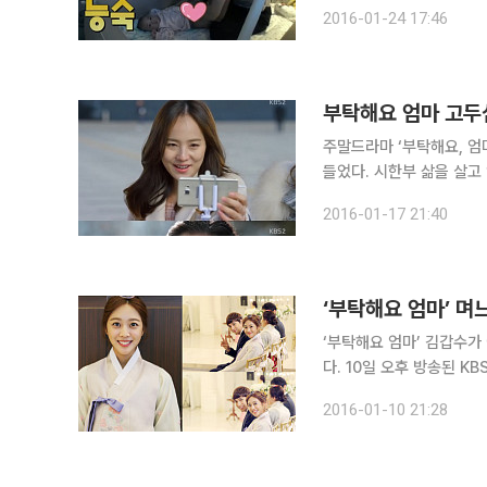
한 유진 대신 로희와 함께
2016-01-24 17:46
부탁해요 엄마 고두
주말드라마 ‘부탁해요, 엄
들었다. 시한부 삶을 살
자아내기도 했다. 17일 방송된 KBS 2TV 주말드라마 ‘부탁해요, 엄마’ 46회(극본 윤경아/연출 이
2016-01-17 21:40
건준)에서 임산옥(고두심 
‘부탁해요 엄마’ 김갑수가
다. 10일 오후 방송된 KBS 2TV 주말드라마 ‘부탁해요 엄마’에서는 이동출(김갑수 분)의 아들인 이
형규(오민석 분)와 선혜주
2016-01-10 21:28
장면이 