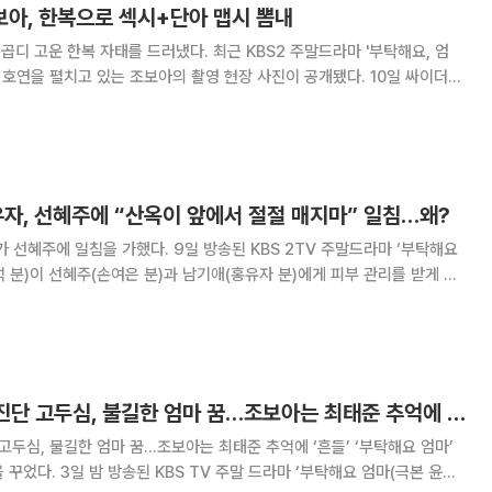
조보아, 한복으로 섹시+단아 맵시 뽐내
 자태를 드러냈다. 최근 KBS2 주말드라마 '부탁해요, 엄
연을 펼치고 있는 조보아의 촬영 현장 사진이 공개됐다. 10일 싸이더스
/twitter.com/sidushq_ent)에는 “'부탁해요 엄마'에 선녀가 강림했다
유자, 선혜주에 “산옥이 앞에서 절절 매지마” 일침…왜?
다. 9일 방송된 KBS 2TV 주말드라마 ‘부탁해요
 분)이 선혜주(손여은 분)과 남기애(홍유자 분)에게 피부 관리를 받게 해
 “어머님도 같이 왔으면 좋았겠다
‘부탁해요 엄마’ 암 진단 고두심, 불길한 엄마 꿈…조보아는 최태준 추억에 ‘흔들’
 고두심, 불길한 엄마 꿈…조보아는 최태준 추억에 ‘흔들’ ‘부탁해요 엄마’
마 ‘부탁해요 엄마(극본 윤경