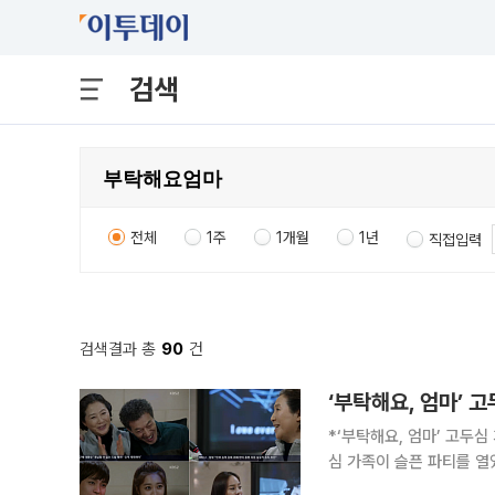
검색
전체
1주
1개월
1년
직접입력
검색결과 총
90
건
‘부탁해요, 엄마’ 
*‘부탁해요, 엄마’ 고두심
심 가족이 슬픈 파티를 열
파티였다. 7일 저녁 방송된 KBS 2TV 주말 드라마 ‘부탁해요, 엄마(극본 윤경아ㆍ연출 이건준)’ 52