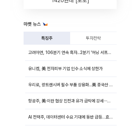
1420원대 [포토]
마켓 뉴스
특징주
투자전략
고려아연, 106분기 연속 흑자...2분기 '어닝 서프라이즈'에 장 초반 12%대 강세
유니켐, 美 전자피부 기업 인수 소식에 상한가
우리로, 광트랜시버 필수 부품 상용화...美 중국산 퇴출 추진에 상승세
항공주, 美·이란 협상 진전과 유가 급락에 강세⋯한진칼 8%↑
AI 전력주, 데이터센터 수요 기대에 동반 급등…효성중공업 10%↑