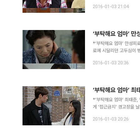
아ㆍ연출 이건준)’ 42회
2016-01-03 21:04
그려졌다. 이날 ‘부
‘부탁해요 엄마’ 만
*‘부탁해요 엄마’ 만성피로
로에 시달리던 고두심이 병원에서 불길한 진단을 
해요 엄마(극본 윤경아ㆍ연
2016-01-03 20:36
의 모습이 그려졌다. 남편
‘부탁해요 엄마’ 최
*‘부탁해요 엄마’ 최태준,
게 ‘접근금지’ 경고장을 날렸다. 3일 밤 방송된 KBS TV 주말 드라마 ‘부탁해요
연출 이건준)’ 42회에서
2016-01-03 20:26
다. 이날 ‘부탁해요 엄