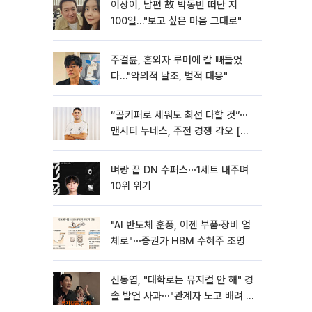
이상이, 남편 故 박동빈 떠난 지
100일…"보고 싶은 마음 그대로"
주걸륜, 혼외자 루머에 칼 빼들었
다…"악의적 날조, 법적 대응"
“골키퍼로 세워도 최선 다할 것”⋯
맨시티 누네스, 주전 경쟁 각오 [인
터뷰]
벼랑 끝 DN 수퍼스⋯1세트 내주며
10위 위기
"AI 반도체 훈풍, 이젠 부품·장비 업
체로"⋯증권가 HBM 수혜주 조명
신동엽, "대학로는 뮤지컬 안 해" 경
솔 발언 사과⋯"관계자 노고 배려 못