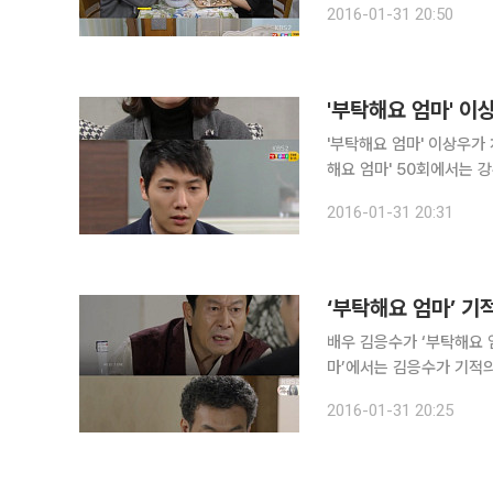
2016-01-31 20:50
말했다. 이어 채리에게 “
'부탁해요 엄마' 이
'부탁해요 엄마' 이상우가 
해요 엄마' 50회에서는 
습이 그려졌다. 이날 장철웅(송승환)은 분가를 하겠다고 밝혔고, "어머니는 나보다 훈재 너랑 살고
2016-01-31 20:31
싶어하시는 것 같은데"라
배우 김응수가 ‘부탁해요 엄
마’에서는 김응수가 기적의
리기 위해 여러 곳을 수소
2016-01-31 20:25
100만원으로 팔고 있는 