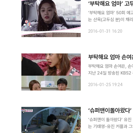
‘부탁해요 엄마’ 50회 예
는 산옥(고두심 분)이 채
그려질 예정이다. 산옥은 채리와 형순이 가짜 부부 행세 했다는 것을 알고 채리와 형순에게 배신감
2016-01-31 16:20
을 느낀다. 이후 채리에게
부탁해요 엄마 손여은
부탁해요 엄마 손여은, 손여은 부탁해요 엄마 손여은이 조보아를 상대로 밉상 동서 
지난 24일 방송된 KBS2
느리들의 기싸움을 펼쳤다. 채리는 형규(오민석 분)에게 "아주머님, 형순 오빠한테 ‘백수 놈
2016-01-25 19:24
식’이라고 한 거 사과하라
‘슈퍼맨이돌아왔다’ 
‘슈퍼맨이 돌아왔다’ 유진 남편 기태영이 첫 등장
는 기태영-유진 커플과 그의 딸 로희가 첫 등장했