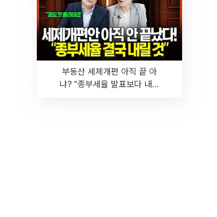
부동산 세제개편 아직 끝 아
냐? "종부세율 발표보다 내릴
것" 장기거주·양도세 전망 I 집
땅지성 I 김인만, 진미윤