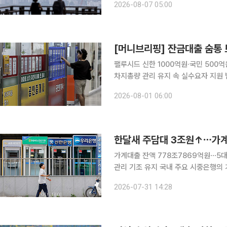
2026-08-07 05:00
지분성 자금 유입이 늦어지면 신규 착공
[머니브리핑] 잔금대출 숨통
팰루시드 신한 1000억원·국민 500
차지총량 관리 유지 속 실수요자 지원 범위 주목 막혀 있던 잔금대출에 조금씩 
다만 7월 가계대출이 4조원 넘게 늘면
2026-08-01 06:00
문턱은 여전하다. 총량 관리는 이어가
한달새 주담대 3조원↑⋯가계
가계대출 잔액 778조7869억원⋯5대
관리 기조 유지 국내 주요 시중은행의 가계대출이 7월에도 증가세를 이어간 가운데 주택담보대출이
3조원 넘게 늘며 증가세를 견인했다.
2026-07-31 14:28
31일 금융권에 따르면 5대 은행(KB국