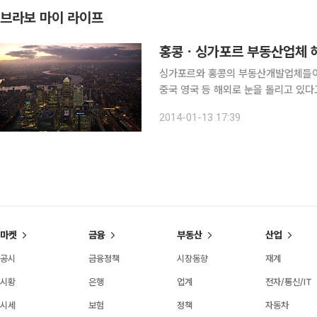
브라보 마이 라이프
홍콩ㆍ싱가포르 부동산업체 해
싱가포르와 홍콩의 부동산개발업체들이 
중국 영국 등 해외로 눈을 돌리고 있다고 1
산업체인 OUE는 지난해 미국 캘리포
2014-01-13 17:39
로 했으며 현재는 뉴욕과 마이애미 주 
마켓
금융
부동산
산업
공시
금융정책
시장동향
재계
시황
은행
업계
전자/통신/IT
시세
보험
정책
자동차