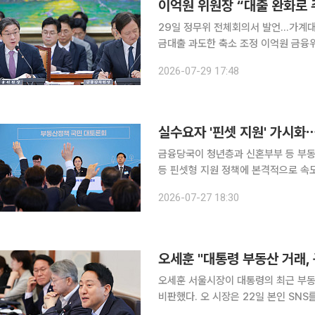
이억원 위원장 “대출 완화로 
29일 정무위 전체회의서 발언…가계대
금대출 과도한 축소 조정 이억원 금융위원장이 가계대출과 부동산대출에 대한 총량관리 기조를 유
지하겠다는 입장을 재확인했다. 대출 
2026-07-29 17:48
실수요자 '핀셋 지원' 가시화
금융당국이 청년층과 신혼부부 등 부동
등 핀셋형 지원 정책에 본격적으로 속도
조는 변함없이 유지한다. 이억원 금융위원장은 27일 서울 중구 대한상공회의소에서 한성숙 국무총
2026-07-27 18:30
리 주재로 열린 '부동산정책 국민 대토
오세훈 "대통령 부동산 거래,
오세훈 서울시장이 대통령의 최근 부동
비판했다. 오 시장은 22일 본인 SNS를 통해 "대통령조차 집 한 채를 팔기 위해 이런 방법을 고민해
야 하는 시장이야말로 확실한 규제 실