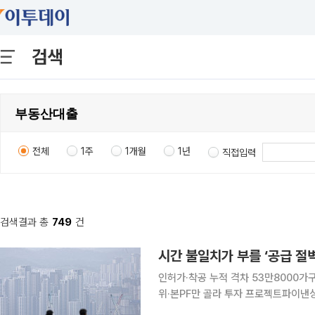
검색
전체
1주
1개월
1년
직접입력
검색결과 총
749
건
시간 불일치가 부를 ‘공급 절벽
인허가·착공 누적 격차 53만8000가
위·본PF만 골라 투자 프로젝트파이낸싱(PF) 건전성 규제가 내년부터 시행되지만 대출을 대신할 자
기자본 시장은 아직 걸음마 단계다. 