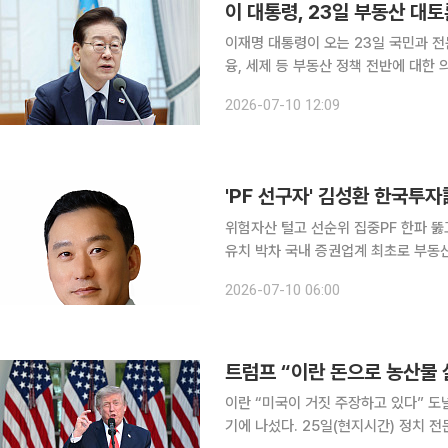
이재명 대통령이 오는 23일 국민과 
융, 세제 등 부동산 정책 전반에 대한 
론과 온라인 의견수렴 등을 거쳐 다양한 현장
2026-07-10 12:09
정책실장은 10일 청와대에서 브리핑을
'PF 선구자' 김성환 한국투
위험자산 털고 선순위 집중PF 한파 뚫
유치 박차 국내 증권업계 최초로 부동산 프로젝트파이낸싱(PF) 기반 자산유동화증권(ABS)을 도입
했던 김성환 한국투자증권 대표가 부동
2026-07-10 06:00
로 실적 방어에 성공한 데 이어, 글로
트럼프 “이란 돈으로 농산물 
이란 “미국이 거짓 주장하고 있다” 도
기에 나섰다. 25일(현지시간) 정치 전문매체 더힐에 따르면 트럼프 대통령은 백악관 로즈가든에 농