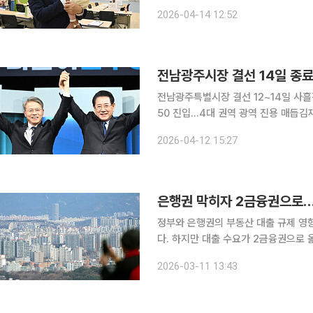
보다 선명해지고 있다. 보도에 따르면 수사당국은 김 구청장과 배우자가 부동산 계약 과정에서 허위
2026-04-14 12:52
서류를 제출해 약 30억 원대 대출을 받
전남광주시장 결선 14일 종료…
전남광주특별시장 결선 12~14일 사흘간
50 진입…4대 권역 광역 진용 매듭김재섭, 정원오
합특별시장의 더불어민주당 후보가 14
2026-04-12 15:27
두 매듭지은 가운데, 결선 직전 민형배
은행권 막히자 2금융권으로…2
정부와 은행권의 부동산 대출 규제 영
다. 하지만 대출 수요가 2금융권으로 
달째 증가세를 이어갔다. 11일 한국은행이 발표한 '금융시장 동향'에 따르면 2월 말 예금은행의 가계
2026-03-11 13:43
대출 잔액(정책모기지론 포함)은 117