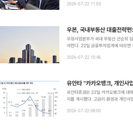
2026-07-22 11:05
우본, 국내부동산 대출전략펀드
우정사업본부가 국내 부동산 선순위 담
자한다. 22일 금융투자업계에 따르면 우정사업본부 우체국예금은 ‘2026년도 국내부동산 대출전
략 펀드’ 위탁운용사 2~3곳을 선정할
2026-07-22 10:46
상으로 하는 블라인드 펀드다. 펀드별 
유안타 "카카오뱅크, 개인사업
유안타증권은 22일 카카오뱅크에 대해
지를 개시했다. 고금리 환경과 개인사
탕으로 이자이익 증가세가 이어질 것으로 봤다. 2분기 당기순이익은 1340억
2026-07-22 08:00
합할 전망이다. 우도형 유안타증권 연구