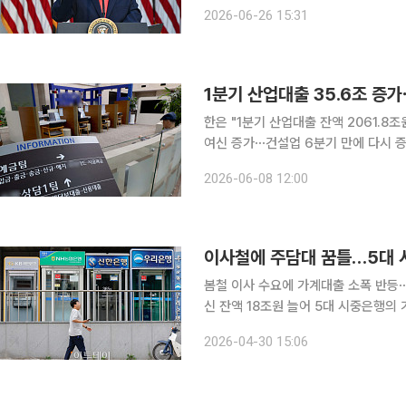
업계 인사들을 초대해 저녁 식사를 대접했다. 트럼프 대통령은 식사 전 연설에서 “
2026-06-26 15:31
일부를 이용해 미국산 밀, 대두, 옥수
1분기 산업대출 35.6조 증
한은 "1분기 산업대출 잔액 2061.8
여신 증가⋯건설업 6분기 만에 다시 증가 전환 올해 1분기 국내 산업대출이 
6000억원 증가했다. 제조업과 건설,
2026-06-08 12:00
3분기 이후 최대 증가폭을 나타낸 것이
이사철에 주담대 꿈틀…5대 시
봄철 이사 수요에 가계대출 소폭 반등
신 잔액 18조원 늘어 5대 시중은행의 가계대출이 이달 들어 다시 증가세로 전환했다. 정부의 가계대
출 관리 기조 속에서도 봄철 이사 수
2026-04-30 15:06
예금 자금도 함께 증가하며 은행권 유