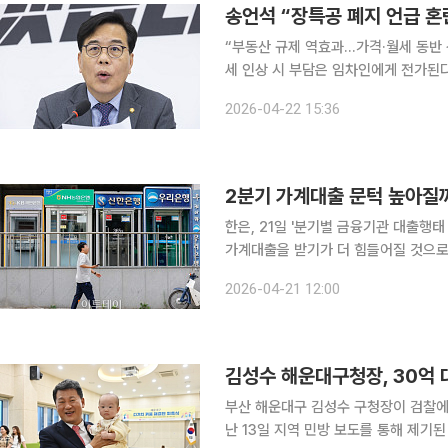
송언석 “장특공 폐지 언급 혼
“부동산 규제 역효과…가격·월세 동반 상승” 송언석은 22일 정부의 부동산 정책 기조
세 인상 시 부담은 임차인에게 전가된
급이 시장 불확실성을 키우고 있다”고 비판했다. 송 원내대표는 이날 국회에
2026-04-22 15:36
“(여당이) 선거를 앞두고 장특공 폐지
2분기 가계대출 문턱 높아질
한은, 21일 '분기별 금융기관 대출행태 서베이' 결과 발표 올해 
가계대출을 받기가 더 힘들어질 것으로
주택대출과 신용대출 모두 강화될 것이라는 관측에서다. 21일 한국
2026-04-21 12:00
태 서베이’ 결과에 따르면 올해 2분기
김성수 해운대구청장, 30억 
부산 해운대구 김성수 구청장이 검찰에 
난 13일 지역 민방 보도를 통해 제기