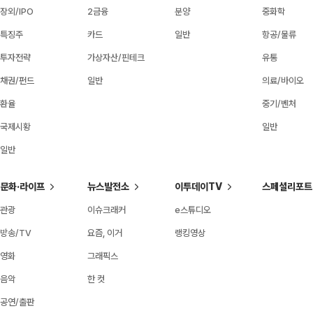
장외/IPO
2금융
분양
중화학
특징주
카드
일반
항공/물류
투자전략
가상자산/핀테크
유통
채권/펀드
일반
의료/바이오
환율
중기/벤처
국제시황
일반
일반
문화·라이프
뉴스발전소
이투데이TV
스페셜리포트
관광
이슈크래커
e스튜디오
방송/TV
요즘, 이거
랭킹영상
영화
그래픽스
음악
한 컷
공연/출판