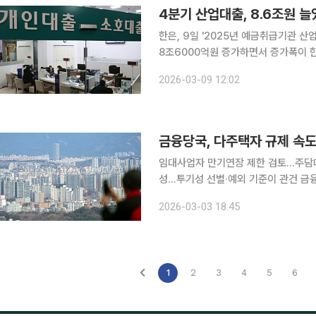
4분기 산업대출, 8.6조원 
한은, 9일 '2025년 예금취급기관 산업별 대출금' 발표 지난해 4
8조6000억원 증가하면서 증가폭이 한
가폭이 축소됐고 건설업 역시 마이너스
2026-03-09 12:02
중심으로 증가 전환했다
금융당국, 다주택자 규제 속
임대사업자 만기연장 제한 검토…주담대
성…투기성 선별·예외 기준이 관건 금융당국이 부동산 대출 통계를 정비하며 부동산시장 정상화를
위한 규제 패키지 마련에 속도를 내고 
2026-03-03 18:45
의는 상업용 임대사업자와 투기성 비거
1
2
3
4
5
6