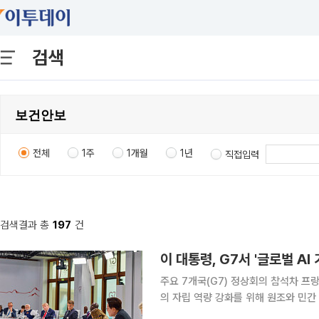
검색
전체
1주
1개월
1년
직접입력
검색결과 총
197
건
이 대통령, G7서 '글로벌 A
주요 7개국(G7) 정상회의 참석차 프
의 자립 역량 강화를 위해 원조와 민간 
델을 제안했다. 이 대통령은 이날 프랑스 에비앙에서 열린 G7 정상회의 확대회의 첫 세션인 '새로운