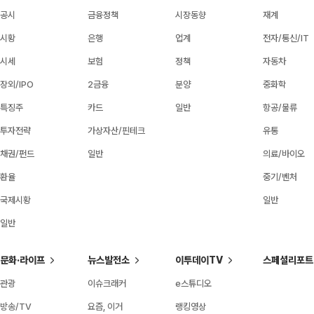
공시
금융정책
시장동향
재계
시황
은행
업계
전자/통신/IT
시세
보험
정책
자동차
장외/IPO
2금융
분양
중화학
특징주
카드
일반
항공/물류
투자전략
가상자산/핀테크
유통
채권/펀드
일반
의료/바이오
환율
중기/벤처
국제시황
일반
일반
문화·라이프
뉴스발전소
이투데이TV
스페셜리포트
관광
이슈크래커
e스튜디오
방송/TV
요즘, 이거
랭킹영상