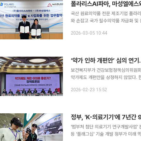
폴라리스AI파마, 마성엘에스
국산 원료의약품 전문 제조기업 폴라
와 손잡고 국가 필수의약품 자급화 및 원가 경쟁력 확보
‘국산 원료의약품 자급화 및 사업화 협력
2026-03-05 10:44
협약은 최근 제약업계의 최대 화두인 
‘약가 인하 개편안’ 심의 연
보건복지부가 건강보험정책심의위원회(
약가제도 개편안을 상정하지 않았다. 
동계 등도 합류하며 반발이 거셌기 때문으로 해석된다. 23일 보건
2026-02-23 15:52
20일 열린 건정심 소위원회에서 약가
정부, 'K-의료기기'에 7년간
'범부처 첨단 의료기기 연구개발사업' 본
등 '플래그십' 기술 개발 정부가 미래 먹거리인 바이오헬스 산업의 핵심인 의료기기 분야에서 글로벌