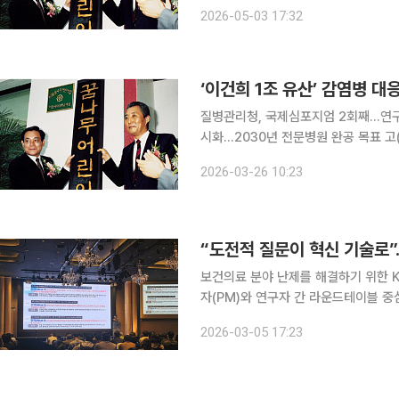
체계에 구조적 변화를 가져온 사례로 평가된다. 3일 삼성에 따르면 고(故)이
2026-05-03 17:32
2021년 감염병 대응과 소아암·희귀질환
‘이건희 1조 유산’ 감염병 
질병관리청, 국제심포지엄 2회째…연구·
시화…2030년 전문병원 완공 목표 고(故) 이건희 삼성전자 선대회장의 1조원 사회공헌 기부가 감
염병 및 소아암ㆍ희귀질환 극복을 위한
2026-03-26 10:23
어 연구·의료·인공지능(AI)을 아우르
보건의료 분야 난제를 해결하기 위한 K
자(PM)와 연구자 간 라운드테이블 중
감염병 대응부터 암·희귀질환 치료, 
2026-03-05 17:23
도전적 연구