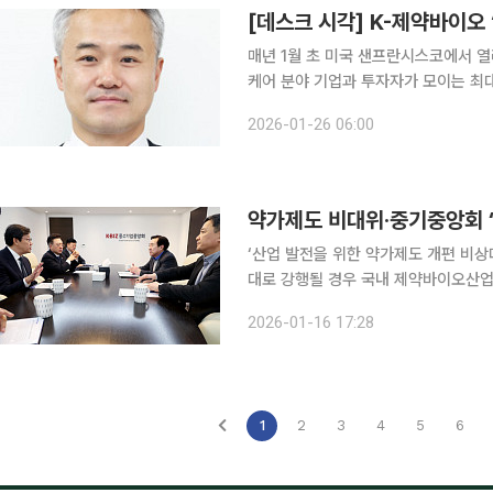
[데스크 시각] K-제약바이오 
매년 1월 초 미국 샌프란시스코에서 열
케어 분야 기업과 투자자가 모이는 최대
주목 받아온 K-제약바이오 기업들은 
2026-01-26 06:00
에 올랐다. 그러나 돌아온 한국의 제
약가제도 비대위·중기중앙회 
‘산업 발전을 위한 약가제도 개편 비
대로 강행될 경우 국내 제약바이오산업
훼손 등을 초래할 가능성이 매우 높다는 점에 인식을 같이했
2026-01-16 17:28
기업중앙회관을 방문해 중소기업중앙회
1
2
3
4
5
6