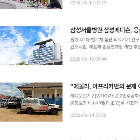
2026-06-17 02:12
파트너십 구축과 국제 연대 재건'에 
삼성서울병원·삼성메디슨, 응급
올해 제1차 범부처 첨단 의료기기 
컨소시엄, 제품화·임상연계형 개발 추진 삼성서울병원이 삼성메디슨, 성균관대, 이화여대 등과
응급·중환자 환경에서 활용이 가능한 온디
2026-06-16 09:44
나선다. 16일 삼성서울병원에 따르
“에볼라, 아프리카만의 문제 
세계보건기구(WHO)가 콩고민주공화국
공중보건 비상사태(PHEIC)를 선포
다. 국내 대규모 유행 가능성은 낮지만
2026-06-14 12:00
술, 백신 개발 지원 등 글로벌 보건안보