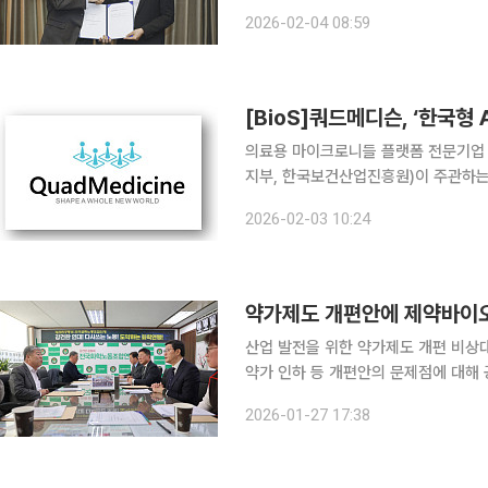
직스 대표와 리처드 해쳇 CEPI 대표 등이 참석했다. 삼성바이오로직스
2026-02-04 08:59
합류함으로써 향후 팬데믹 발병 시 CE
[BioS]쿼드메디슨, ‘한국형 
의료용 마이크로니들 플랫폼 전문기업 쿼
지부, 한국보건산업진흥원)이 주관하는 
지원 과제에 최종선정됐다고 3일 밝혔다
2026-02-03 10:24
발 프로그램(ARPA-H)’을 벤치마킹해
약가제도 개편안에 제약바이오
산업 발전을 위한 약가제도 개편 비
약가 인하 등 개편안의 문제점에 대해
을 모았다. 노연홍 공동 비대위원장(한국제약바이오협회장)은 27일 서울 영등포구 한국노총을 방문
2026-01-27 17:38
해 김동명 한국노총 위원장과 면담을 