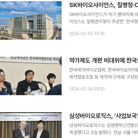
SK바이오사이언스, 질병청·C
SK바이오사이언스가 차기 팬데믹에 대비해 
이언스는 질병관리청이 주관한 ‘한국형 100
Exercise)에 민간 부문 핵심 파
2026-02-05 10:50
비롯해 전염병대비혁신연합(CEPI), 
약가제도 개편 비대위에 한국
한국제약바이오협회, 한국바이오의약품
제약협동조합 등 제약계 단체로 구성된
노동계가 동참한다. 비대위는 한국노동조합총연맹(한국노총)과 산하 산별노조인 전국화학노동조합
2026-02-04 09:00
연맹(화학노련)이 비대위에 참여한다고 
삼성바이오로직스, ‘사업보국’
삼성바이오로직스는 감염병혁신연합(CE
체결했다고 4일 밝혔다. 전날 서울 여의도 콘래드 호텔에서 진행된 체결식에는 존림 삼성바이오로