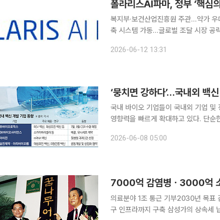
폴라리스AI파마, 정부 ‘핵심
복지부·보건산업진흥원 주관…약가 우대
축 시스템 가동…글로벌 조달 시장 공략 발판 폴라리스AI파마가 정부가 추진하는 
지원 사업의 단독 수행기관으로 낙점되며 국
2026-06-12 13:31
파마는 보건복지부가 주관하고 한국보건
‘뭉치면 강하다’…국내외 백신
국내 바이오 기업들이 국내외 기업 및
영향력을 빠르게 확대하고 있다. 단순한
수행 등 협력의 형태도 다변화하는 추세다. 7일 제약바이오 업계에 따르면 최근 한타바이
2026-06-08 05:00
라바이러스 등 감염병 위협이 전 세계적
의료분야 1조 통근 기부2030년 목표
구 인프라까지 구축 삼성가의 상속세 납부와 별개로 집행된 1조원 규모의 사회공헌은 국내 공공의료