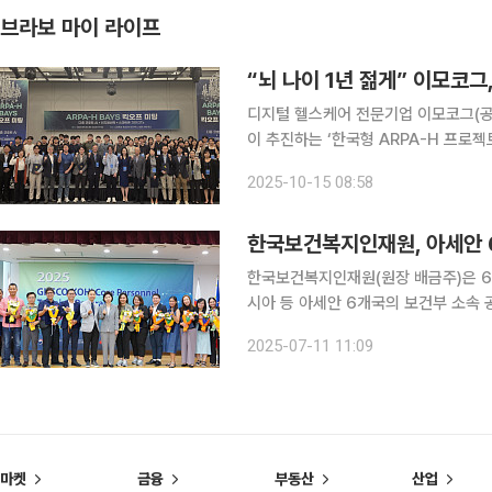
브라보 마이 라이프
“뇌 나이 1년 젊게” 이모코그
디지털 헬스케어 전문기업 이모코그(
이 추진하는 ‘한국형 ARPA-H 프로
핵심 과제인 치매와 인지저하를 인공지
2025-10-15 08:58
한국보건복지인재원(원장 배금주)은 6월
시아 등 아세안 6개국의 보건부 소속 
공적으로 마무리했다고 10일 밝혔다. 이번 프로그램은 질병관리청의 위탁을 받아 인재원이 기획·운
2025-07-11 11:09
영한 것으로, 공적개발원조(ODA) 사
마켓
금융
부동산
산업