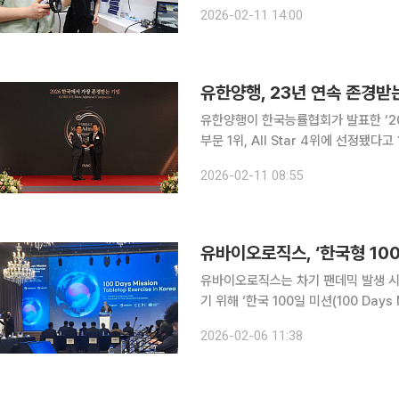
시장을 선점하기 위해 향후 7년간 900
2026-02-11 14:00
최초·최고 수준의 '게임체인저' 의료기
유한양행, 23년 연속 존경받
유한양행이 한국능률협회가 발표한 ‘20
부문 1위, All Star 4위에 선정됐
이후 23년 동안 제약부문 1위를 단 한 차례도 놓치지 않았다.
2026-02-11 08:55
업자인 고(故) 유일한 박사의 창업정
유바이오로직스, ‘한국형 10
유바이오로직스는 차기 팬데믹 발생 시
기 위해 ‘한국 100일 미션(100 Days M
했다고 6일 밝혔다. 이번 도상훈련은 식품의약품안전처와 질병관리청이 공동 추진하고 감염병혁신
2026-02-06 11:38
연합(CEPI, Coalition for Ep