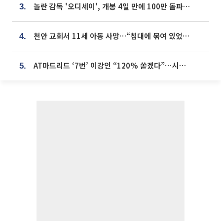
놀란 감독 '오디세이', 개봉 4일 만에 100만 돌파⋯'왕사남' 보다 빠르다
3.
천안 교회서 11세 아동 사망…“침대에 묶여 있었다” 진술 확보
4.
AT마드리드 ‘7번’ 이강인 “120% 쏟겠다”⋯시메오네 감독 “필요한 선수”
5.