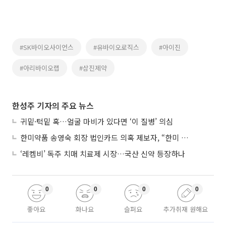
#SK바이오사이언스
#유바이오로직스
#아이진
#아리바이오랩
#삼진제약
한성주 기자의 주요 뉴스
귀밑·턱밑 혹…얼굴 마비가 있다면 ‘이 질병’ 의심
한미약품 송영숙 회장 법인카드 의혹 제보자, “한미 잘 되기 바라는 마음”
‘레켐비’ 독주 치매 치료제 시장…국산 신약 등장하나
0
0
0
0
좋아요
화나요
슬퍼요
추가취재 원해요