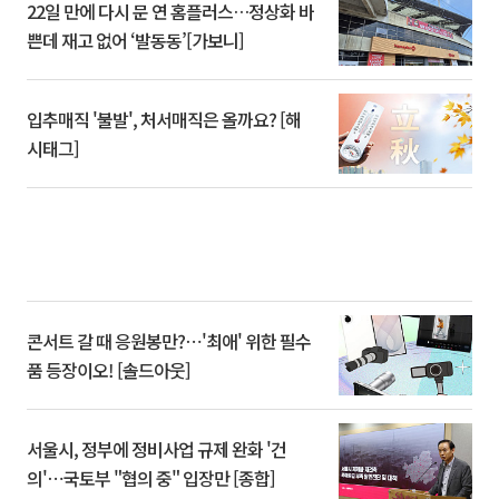
22일 만에 다시 문 연 홈플러스…정상화 바
쁜데 재고 없어 ‘발동동’[가보니]
입추매직 '불발', 처서매직은 올까요? [해
시태그]
콘서트 갈 때 응원봉만?⋯'최애' 위한 필수
품 등장이오! [솔드아웃]
서울시, 정부에 정비사업 규제 완화 '건
의'⋯국토부 "협의 중" 입장만 [종합]