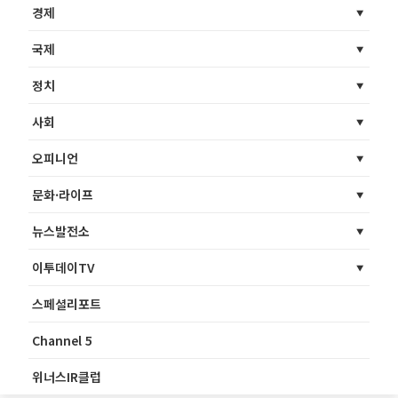
경제
국제
정치
사회
오피니언
문화·라이프
뉴스발전소
이투데이TV
스페셜리포트
Channel 5
위너스IR클럽