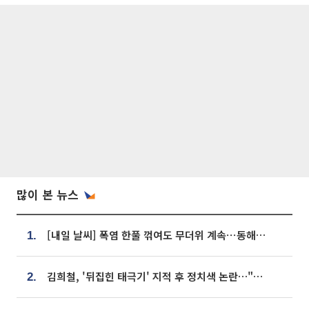
많이 본 뉴스
[내일 날씨] 폭염 한풀 꺾여도 무더위 계속⋯동해안 이틀 연속 비
1.
김희철, '뒤집힌 태극기' 지적 후 정치색 논란…"좌우 떠나 우리나라 국기"
2.