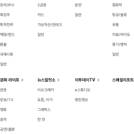
장외/IPO
2금융
분양
중화학
특징주
카드
일반
항공/물류
투자전략
가상자산/핀테크
유통
채권/펀드
일반
의료/바이오
환율
중기/벤처
국제시황
일반
일반
문화·라이프
뉴스발전소
이투데이TV
스페셜리포트
관광
이슈크래커
e스튜디오
방송/TV
요즘, 이거
랭킹영상
영화
그래픽스
음악
한 컷
공연/출판