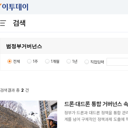
검색
전체
1주
1개월
1년
직접입력
검색결과 총
2
건
드론·대드론 통합 거버넌스 
정부가 드론과 대드론 정책을 통합 관
계를 넘어 구체적인 정책과제 도출에 
다. 정부는 9일 정부서울청사에서 김영수 국무조정실 국무1차장(차관급) 주재로 ‘정부 드론·대드론