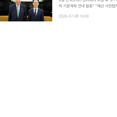
8일 한국프레스센터에서 취임 후 첫 
략 기본계획 연내 발표” “예산 사전협
야별 전문위 설치 및 각 부처에 인구정책책임관 지정 가능” 김
2026-07-08 16:00
이 9월 출범하는 인구전략위원회를 중