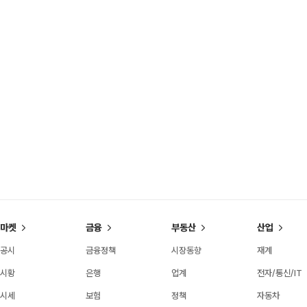
마켓
금융
부동산
산업
공시
금융정책
시장동향
재계
시황
은행
업계
전자/통신/IT
시세
보험
정책
자동차