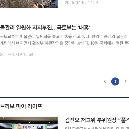
2026-04-09 14:09
통합 TF’ 2차 전체회의를 열고, 5개
물관리 일원화 지지부진…국토부는 '내홍'
국토교통부가 물관리 일원화를 놓고 내홍을 겪고 있다. 환경부 중심의 물관
개편에서 빠지면서 환경부 이관작업은 중단된 상태다. 18일 국회에서 열린 물관리 일원화 협의체 2차 회의에 참석한 손병석 국토부 1차관
은 “수량, 수질 등의 균형 있는 물관리를 위해 물관리 일원화는 꼭 필요하다”
2017-10-19 10:59
1
브라보 마이 라이프
김진오 저고위 부위원장 “품격