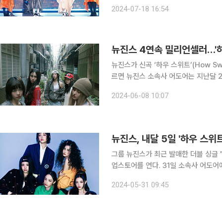
던'(Easier Said Than Done
2024-07-18 16:54
국음원저작권협회 등에 '버블 검'이 '
뉴진스 4연속 밀리언셀러…'하
뉴진스가 신곡 ‘하우 스위트’(How Sweet)로
르면 뉴진스 소속사 어도어는 지난달 2
트 기준 108만5355장이 판매됐다고 밝혔다. 이에 뉴진스는 2022년 데뷔 후 
2024-06-08 10:07
모두 밀리언셀러를 기록했다
뉴진스, 내달 5일 '하우 스
그룹 뉴진스가 최근 발매한 더블 싱글 '
업스토어를 연다. 31일 소속사 어도어에 따르면 뉴진스의 '하우 스위트 팝업'(How Sweet POP-
UP)은 다음 달 5일부터 17일까지 라인프렌즈 스퀘어
2024-05-31 09:45
호평받아온 뉴진스는 이번 팝업을 빈티