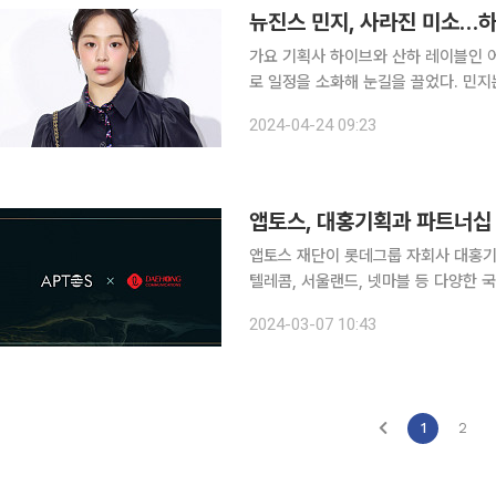
뉴진스 민지, 사라진 미소…하
가요 기획사 하이브와 산하 레이블인 
로 일정을 소화해 눈길을 끌었다. 민지는 23일 서울 성동구 모처에서 열린 한 패션브랜드 행사에 참
석했다. 이날 민지는 가죽 소재의 블라우스와 반바지를 입고 등장해 포토월에 섰다. 민지는 볼 하트,
2024-04-24 09:23
손 인사 포즈를 취하며 카메라 앞에 섰
앱토스, 대홍기획과 파트너십
앱토스 재단이 롯데그룹 자회사 대홍기획과 파트
텔레콤, 서울랜드, 넷마블 등 다양한 
이번 대홍기획과의 협업으로 한국 시장 
2024-03-07 10:43
스는 이번 파트너십으로 대홍기획과 
1
2