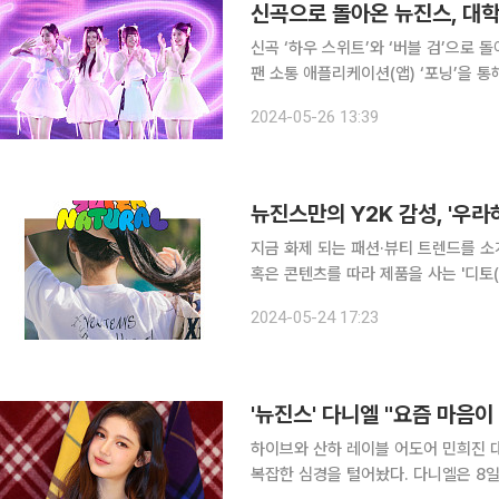
신곡으로 돌아온 뉴진스, 대학 
신곡 ‘하우 스위트’와 ‘버블 검’으로 돌아온 
팬 소통 애플리케이션(앱) ‘포닝’을 통
익금은 전액 기부할 예정”이라고 26일 밝혔다. 앞서 24일 신곡을 발표한 뉴진
2024-05-26 13:39
고려대 축제 ‘입실렌티’ 무대에 섰다. 
뉴진스만의 Y2K 감성, '우
지금 화제 되는 패션·뷰티 트렌드를 소
혹은 콘텐츠를 따라 제품을 사는 '디토(
의 합성어)의 눈길이 쏠린 곳은 어디일까요? 그룹 뉴진스가 드디어 돌아왔습니다. 그
2024-05-24 17:23
어와 모회사 하이브의 잡음으로 조용할
'뉴진스' 다니엘 "요즘 마음
하이브와 산하 레이블 어도어 민희진 
복잡한 심경을 털어놨다. 다니엘은 8일 팬 커뮤니티 플랫폼 ‘포닝’을 통해 “평소보다 좀 조용해서 걱