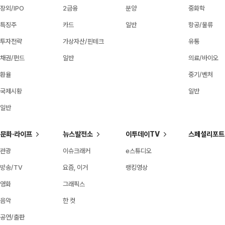
장외/IPO
2금융
분양
중화학
특징주
카드
일반
항공/물류
투자전략
가상자산/핀테크
유통
채권/펀드
일반
의료/바이오
환율
중기/벤처
국제시황
일반
일반
문화·라이프
뉴스발전소
이투데이TV
스페셜리포트
관광
이슈크래커
e스튜디오
방송/TV
요즘, 이거
랭킹영상
영화
그래픽스
음악
한 컷
공연/출판