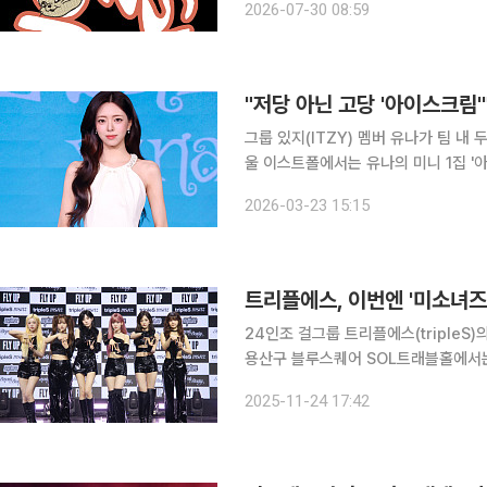
2026-07-30 08:59
거듭났다. 2024년 5월 24일 공개
"저당 아닌 고당 '아이스크림'
그룹 있지(ITZY) 멤버 유나가 팀 내 두 번째 솔로로 출격한
울 이스트폴에서는 유나의 미니 1집 '아이
나의 미니 1집 '아이스크림'에는 동명
2026-03-23 15:15
이(B-Boy)', 부드럽고 몽환적 사랑의
트리플에스, 이번엔 '미소녀즈
24인조 걸그룹 트리플에스(tripleS)의 디멘
용산구 블루스퀘어 SOL트래블홀에서는 
Beauty) 발매 기념 미디어 쇼케이스
2025-11-24 17:42
의 멤버가 참석해 신보와 활동에 대한