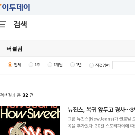
검색
전체
1주
1개월
1년
직접입력
검색결과 총
32
건
뉴진스, 복귀 앞두고 경사⋯3
그룹 뉴진스(NewJeans)가 글로벌
곡을 추가했다. 30일 스포티파이에 따르면 뉴진스의 더블 싱글 ‘하우 스위트(How Sweet)’와 동
명의 타이틀곡은 25일 기준 누적 3억