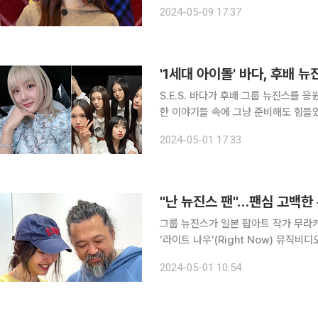
정하는 버니즈(팬덤)들이 있더라. 걱정
2024-05-09 17:37
다니엘은 “요즘 마음이 너무 무겁지만
'1세대 아이돌' 바다, 후배 
S.E.S. 바다가 후배 그룹 뉴진스를 응원했다. 1일 바다는 자신의 인스타그램을 통해
한 이야기들 속에 그냥 준비해도 힘들
까”라며 안타까움을 전했다. 함께 공개한 사진 속에는 뉴진스의 신곡 ‘버블검’의 뮤직비디오 장면들
2024-05-01 17:33
이 담겼다. 캡처 본에서 뉴진스는 그 
"난 뉴진스 팬"…팬심 고백한
그룹 뉴진스가 일본 팝아트 작가 무라카미 다카시와 협업한다.
‘라이트 나우’(Right Now) 뮤직비
되는 뉴진스의 일본 데뷔 싱글 ‘슈퍼내추럴
2024-05-01 10:54
표도 자신의 SNS에 해당 영상을 올리