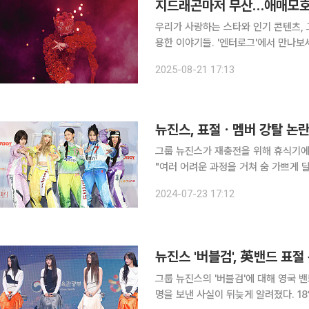
지드래곤마저 무산…애매모호 '
우리가 사랑하는 스타와 인기 콘텐츠, 
용한 이야기들. '엔터로그'에서 만나보세요. 중국의 '한류 금지령', 이른바 '한한령(限韓
관심이 쏠렸습니다. 중국은 2016년 주한미군의 사드(THAAD·고고도 미사일 방어체계) 배치에 반
2025-08-21 17:13
발, 한국 음악·드라마·영화 등 콘텐츠
뉴진스, 표절ㆍ멤버 강탈 논란
그룹 뉴진스가 재충전을 위해 휴식기에 돌입한다. 23일 뉴진스 소속사 어도
"여러 어려운 과정을 거쳐 숨 가쁘게
위한 휴식기를 가진 뒤, 새로운 모습으
2024-07-23 17:12
했다. 이어 "그사이에도 깜짝 놀랄
뉴진스 '버블검', 英밴드 표
그룹 뉴진스의 '버블검'에 대해 영국
명을 보낸 사실이 뒤늦게 알려졌다. 18일 가요계와 어도어에 따르면 샤카탁의 노래 '이지어 새드 댄