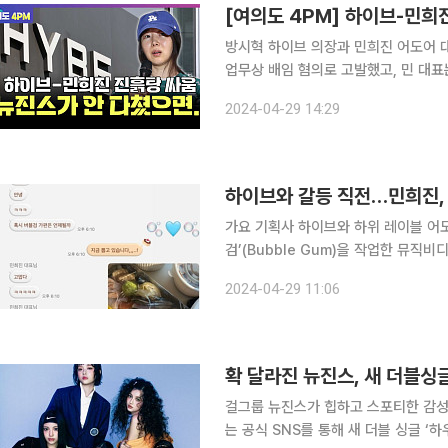
[여의도 4PM] 하이브-민희
방시혁 하이브 의장과 민희진 어도어 
업무상 배임 혐의로 고발했고, 민 대표는 
운데 민 대표가 기획한 뉴진스가 신곡 '
2024-04-29 14:29
록
하이브와 갈등 직전…민희진, 
가요 기획사 하이브와 하위 레이블 어도
검’(Bubble Gum)을 작업한 뮤직비
블 검' 뮤직비디오 감독은 29일 인스
2024-04-29 11:06
대화 내용에 따르면 민 대표는 21일 
확 달라진 뉴진스, 새 더블싱글
걸그룹 뉴진스가 힙하고 스포티한 감성으로 돌아온다. 26일 뉴진스(민지,
는 공식 SNS를 통해 새 더블 싱글 ‘하우 