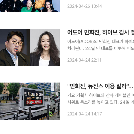
진 속 뉴진스는 과장되지 않은 자연스
2024-04-26 13:44
특히 멤버별 변신이 다채롭다. 다섯 멤
어도어 민희진, 하이브 감사 
어도어(ADOR)의 민희진 대표가 하
처리된다. 24일 민 대표를 비롯해 어도어 경영진은 하이브가 요구한 질의서 답변을 기한인 이날 오
후 6시 직전 제출했다. 앞서 하이브는 지난 22일 민 대표를 비롯한 어도어 경영진에게 감사 질의서
2024-04-24 22:11
를 발송, ▲경영권 탈취 목적으로 취득
"민희진, 뉴진스 이용 말라"
가요 기획사 하이브와 산하 레이블인 
시위로 목소리를 높이고 있다. 24일 가요계에 따르면 일부 버니즈(뉴진스 팬덤명)는 이날 오전 서울
용산구 하이브 사옥 앞에 시위용 트럭을 보냈다. 트럭 전광판에는 '버니즈는 하
2024-04-24 14:17
지한다', '민희진은 더 이상 뉴진스와 