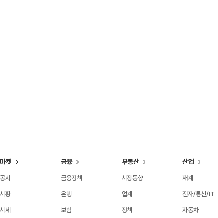
마켓
금융
부동산
산업
공시
금융정책
시장동향
재계
시황
은행
업계
전자/통신/IT
시세
보험
정책
자동차