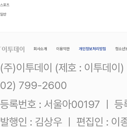
스포츠
일반
회사소개
이용약관
개인정보처리방침
청소년
(주)이투데이 (제호 : 이투데이
02) 799-2600
등록번호 : 서울아00197 ㅣ 등록일
발행인 : 김상우 ㅣ 편집인 : 