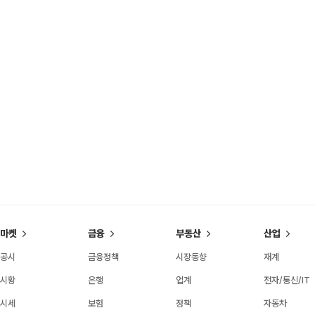
마켓
금융
부동산
산업
공시
금융정책
시장동향
재계
시황
은행
업계
전자/통신/IT
시세
보험
정책
자동차