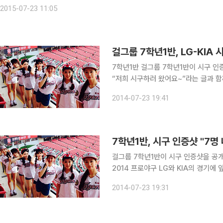
'직캠'이 인터넷에 공유되며 속옷 노출 논란이 일었다. 당시 리더 백세희는 속
2015-07-23 11:05
걸그룹 7학년1반, LG-KIA
7학년1반 걸그룹 7학년1반이 시구 인증샷을 공개했다. 7학년1반은 23일 오후 공식 트위터를 통해
“저희 시구하러 왔어요~”라는 글과 함께 한 장의 사진을 
버 백세희, 강민주, 신이랑, 권소정, 한빛나, 유화
2014-07-23 19:41
주-KIA 챔피언스필드에서 열린 2014
7학년1반, 시구 인증샷 "7
걸그룹 7학년1반이 시구 인증샷을 공개했다. 7학년1반은 23일 광주 기아챔피언
2014 프로야구 LG와 KIA의 경기에
개된 사진 속에는 7학년1반 멤버인 백세
2014-07-23 19:31
담겨 있다. 7학년1반 시구 인증샷을