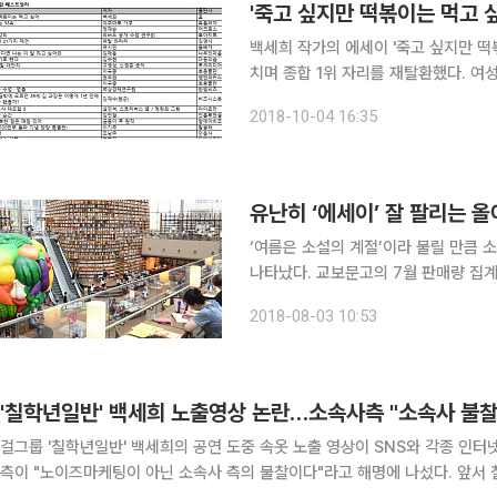
'죽고 싶지만 떡볶이는 먹고 
백세희 작가의 에세이 '죽고 싶지만 떡볶
치며 종합 1위 자리를 재탈환했다. 여성 독자들의 공감
5주 종합 베스트셀러 순위와 예스24의
2018-10-04 16:35
먹고 싶어'가 1위에 또다시 이름을 올렸
유난히 ‘에세이’ 잘 팔리는 
‘여름은 소설의 계절’이라 불릴 만큼
나타났다. 교보문고의 7월 판매량 집계
어난 반면, 소설은 작년보다 18.7% 줄었다. 여전히 전체 판매량에서는 소설이 에세
2018-08-03 10:53
작년 7월 소설대 에세이 판매 비중이 7
'칠학년일반' 백세희 노출영상 논란…소속사측 "소속사 불찰,
걸그룹 '칠학년일반' 백세희의 공연 도중 속옷 노출 영상이 SNS와 각종 인
측이 "노이즈마케팅이 아닌 소속사 측의 불찰이다"라고 해명에 나섰다. 앞서 칠학년일반은 지난 9일 KNN 틴틴콘서트 녹화 도중 촬영된