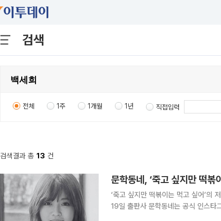
검색
전체
1주
1개월
1년
직접입력
검색결과 총
13
건
‘죽고 싶지만 떡볶이는 먹고 싶어’의 
19일 출판사 문학동네는 공식 인스타그
에게 깊은 울림을 전하고, 동물권 앤솔