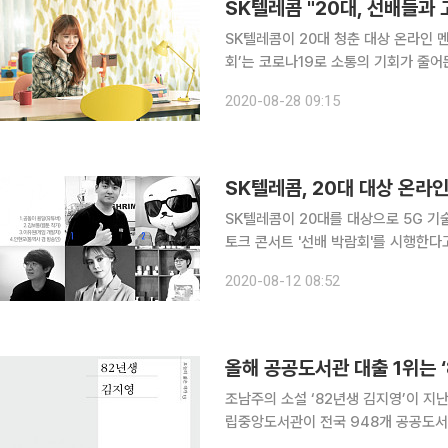
SK텔레콤 "20대, 선배들과 
SK텔레콤이 20대 청춘 대상 온라인 멘
회’는 코로나19로 소통의 기회가 줄어
민을 나눌 수 있도록 한 행사다. 이번 
2020-08-28 09:15
활용됐다. 20대 청춘과 인생 선배들은
SK텔레콤, 20대 대상 온라인
SK텔레콤이 20대를 대상으로 5G 기
토크 콘서트 '선배 박람회'를 시행한다고
까지 SK텔레콤 공식 블로그 '인사이트
2020-08-12 08:52
민을 나누기 어려운 20대 청춘들에게
올해 공공도서관 대출 1위는 ‘
조남주의 소설 ‘82년생 김지영’이 지
립중앙도서관이 전국 948개 공공도서관
데이터 8388만여 건을 분석한 결과 ‘8