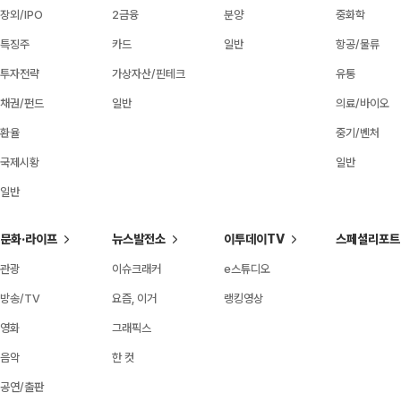
장외/IPO
2금융
분양
중화학
특징주
카드
일반
항공/물류
투자전략
가상자산/핀테크
유통
채권/펀드
일반
의료/바이오
환율
중기/벤처
국제시황
일반
일반
문화·라이프
뉴스발전소
이투데이TV
스페셜리포트
관광
이슈크래커
e스튜디오
방송/TV
요즘, 이거
랭킹영상
영화
그래픽스
음악
한 컷
공연/출판