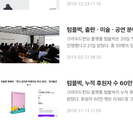
2019-12-24 11:16
는 히가시노 게이고 소설 ‘나미야 잡
텀블벅, 출판ㆍ미술ㆍ공연 분
크라우드펀딩 플랫폼 텀블벅은 20일 
진행했다고 21일 밝혔다. 총 50명의 참석자를 대상으로 텀블벅과 크라우드펀딩에 대한 설명 및 잠
재 창작자를 발굴하려는 취지로 마련됐다. 지난해 출판 펀딩이 확장되면서 독립 출판이 총 
2019-03-21 08:53
프로젝트가 성공했다. 백세희 작가의 
텀블벅, 누적 후원자 수 60
크라우드펀딩 플랫폼 텀블벅이 누적 후원
밝혔다. 후원자 60만 명은 리워드형 크라우드펀딩 국내 최대 기록이다. 2011년 설립한 이래, 총 60
만 후원자 중 최근 8개월간 20만이 
2018-11-13 11:09
다. 누적 후원 금액 300억 원을 발표