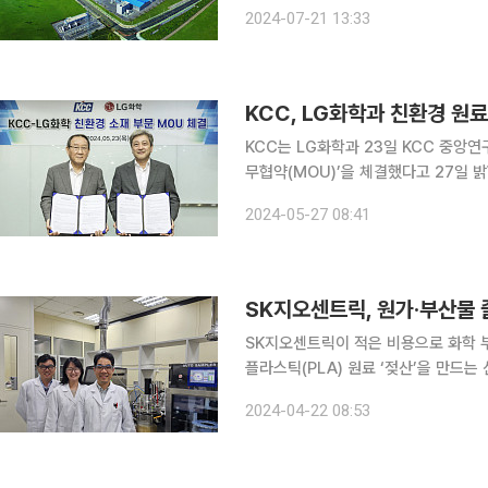
2분기에도 개선되며 순항을 이어갈 것으
2024-07-21 13:33
안정화가 주요했다. 양사는 이에 그치지
KCC, LG화학과 친환경 원료
KCC는 LG화학과 23일 KCC 중앙
무협약(MOU)’을 체결했다고 27일 밝혔다. 이번 협약식에는 김상훈 KCC 최고 기술 
부사장, 이종구 LG화학 CTO 부사장을 비롯한
2024-05-27 08:41
KCC와 LG화학은 이산화탄소 전환 
SK지오센트릭, 원가·부산물 
SK지오센트릭이 적은 비용으로 화학 
플라스틱(PLA) 원료 ‘젖산’을 만드는 신기술을 확보했다. SK
기술원 연구진이 젖산 생산을 위한 
2024-04-22 08:53
상을 수상했다고