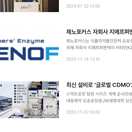
연물과 미생물 발효로부터 유래한 활성 
2024-01-22 13:06
재, 용매제 등 총 2019종 소재를 개
제노포커스는 식품의약품안전처 오유경
위해 자회사 지에프퍼멘텍의 비타민K2 생산현장을
올해 6월 발표한 식의약 규제혁신 2.
2023-11-16 13:41
한국에선 허용되지 않았던 건기식 영
스마트공장 탐방 시리즈 게재 순서
대웅제약 오송공장⑤JW생명과학 당진공장 서울 도심을 떠나 약 2시간, 충북 충주시
는 이연제약 충주공장이 모습을 드러냈
2023-11-07 05:00
㎡(2만2900평) 부지에 연면적 5만2