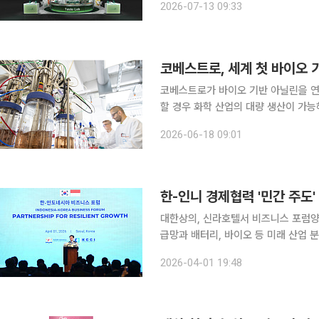
2026-07-13 09:33
단백질 이취 개선, 클린라벨 구현 등 
코베스트로, 세계 첫 바이오 
코베스트로가 바이오 기반 아닐린을 연
할 경우 화학 산업의 대량 생산이 가능해질 전망이다. 코베스트로는
‘Bio4PURConti’ 중 하나로 바이오
2026-06-18 09:01
린은 폴리우레탄의 핵심 원료인 MDI
한-인니 경제협력 '민간 주도
대한상의, 신라호텔서 비즈니스 포럼양국 기업·정부 30
급망과 배터리, 바이오 등 미래 산업 
성이 커지는 가운데 민간 중심 경제협력의 중요성이 
2026-04-01 19:48
라호텔에서 '한-인도네시아 비즈니스 포