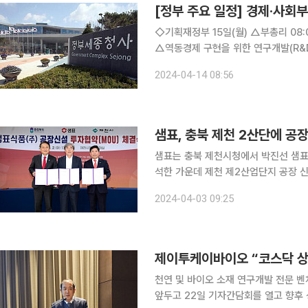
[정부 주요 일정] 경제·사회부
◇기획재정부 15일(월) △부총리 08:00 비상경제장관회의(서울청사) △비상경제장관회의 개최
△역동경제 구현을 위한 연구개발(R&D) 혁신 등
G20 재무장관회의 및 세계은행 개발위원회 참석(미국 워싱턴)
2024-04-14 08:56
단지 후보지 현장방문(
샘표, 충북 제천 2산단에 공
샘표는 충북 제천시청에서 박진선 샘표
석한 가운데 제천 제2산업단지 공장 신설 투자 
표는 2028년까지 충북 제천 제2산업
2024-04-03 09:25
생산 설비 증설을 위한 투자를 진행, 
천연 및 바이오 소재 연구개발 전문 
앞두고 22일 기자간담회를 열고 향후 성장 전략을 밝혔다. 20