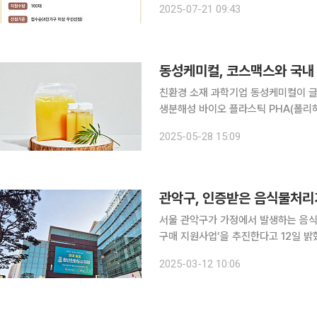
2025-07-21 09:43
레기를 줄일 수 있는 소형감량기 구매
동성케미컬, 코스맥스와 국내 
친환경 소재 과학기업 동성케미컬이 글
생분해성 바이오 플라스틱 PHA(폴
바이오 핫멜트 점착제를 국내 최초로 상용화했다고 28일 
2025-05-28 15:09
을 통해 바이오 핫멜트 점착제를 화장품
관악구, 인증받은 음식물처리기
서울 관악구가 가정에서 발생하는 음식
구매 지원사업’을 추진한다고 12일 밝혔다. 가정용 소형감량기는 가열, 건조, 미생물 발
으로 음식물쓰레기 원물을 가공해 배출량을 줄
2025-03-12 10:06
해 가정용 음식물처리기를 구매했거나 