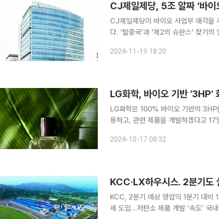
CJ제일제당, 5조 알짜 ‘바이
CJ제일제당이 바이오 사업부 매각을 
다. ‘탈중국’과 ‘제2의 슈완스’ 찾기의 일환이라는 분석이
“바이오 사업에 대한 다양한 전략적 
2024-11-19 18:20
사항은 없다”고 밝혔다.
LG화학, 바이오 기반 '3HP
LG화학은 100% 바이오 기반의 3H
용하고, 관련 제품을 개발하겠다고 17일 밝혔다. 3HP는 식물성 원료의 미생
되는 친환경 바이오 원료다. 적용 분야
2024-10-17 08:32
KCC·LX하우시스. 2분기도
KCC, 2분기 예상 영업익 1분기 대비
세 도입…저탄소 제품 개발 ‘속도’ 국내 건자재 업체인 KCC와 LX하우시스의 실적이 1분기에 이어