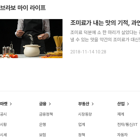
브라보 마이 라이프
조미료가 내는 맛의 기적, 과
조미료 덕분에 소 한 마리가 살았다는 
낼 수 있는 맛을 약간의 조미료가 대신했
Glutamate)’라 하여 사탕수수나
2018-11-14 10:28
트륨과 결합한 성분이다. 인간의 혀는 짠
마켓
금융
부동산
산업
공시
금융정책
시장동향
재계
시황
은행
업계
전자/통신/IT
시세
보험
정책
자동차