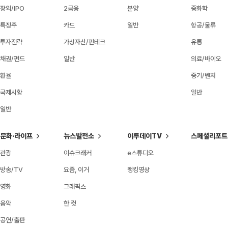
장외/IPO
2금융
분양
중화학
특징주
카드
일반
항공/물류
투자전략
가상자산/핀테크
유통
채권/펀드
일반
의료/바이오
환율
중기/벤처
국제시황
일반
일반
문화·라이프
뉴스발전소
이투데이TV
스페셜리포트
관광
이슈크래커
e스튜디오
방송/TV
요즘, 이거
랭킹영상
영화
그래픽스
음악
한 컷
공연/출판