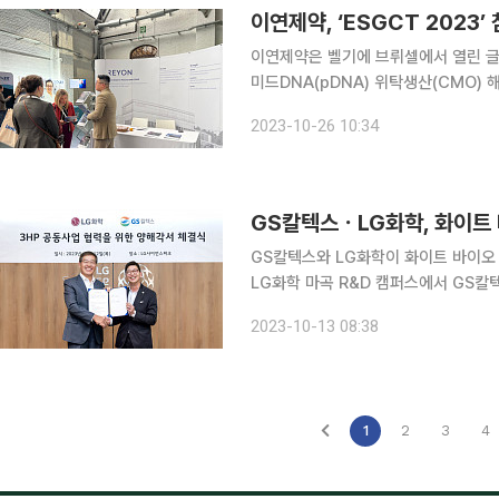
이연제약, ‘ESGCT 2023’
이연제약은 벨기에 브뤼셀에서 열린 글로
미드DNA(pDNA) 위탁생산(CMO) 해외수주
는 ESGCT 2023은 유럽유전자세포치료학회
2023-10-26 10:34
Therapy)에서 주관하는 행사다. 찰
GS칼텍스ㆍLG화학, 화이트 
GS칼텍스와 LG화학이 화이트 바이오 생태계
LG화학 마곡 R&D 캠퍼스에서 GS칼
인력이 참석한 가운데 생분해성 플라스
2023-10-13 08:38
온산) 공동사업 협력을 위한 양해각서
1
2
3
4