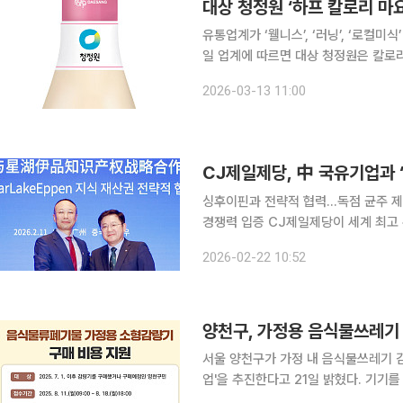
유통업계가 ‘웰니스’, ‘러닝’, ‘로컬미
일 업계에 따르면 대상 청정원은 칼로리
계인터내셔날의 자체 헤어케어 브랜드 ‘
2026-03-13 11:00
샷’을, 오뚜기는 부산 밀면의 맛을 담은
CJ제일제당, 中 국유기업과 
싱후이핀과 전략적 협력…독점 균주 제
경쟁력 입증 CJ제일제당이 세계 최고 수준의 미생물 발효 기술을 앞세워 중국 시장 공략의 새 이정
표를 세웠다. 단순 제품 판매를 넘어
2026-02-22 10:52
개선에 속도를 
양천구, 가정용 음식물쓰레기
서울 양천구가 가정 내 음식물쓰레기 
업'을 추진한다고 21일 밝혔다. 기기를
세대를 지원할 계획이다. 이번 사업은 가열·건조·미생물 발효 방식 등으로 하루 1~5kg의 음식물쓰