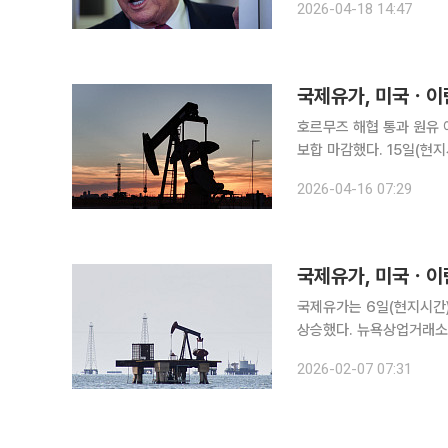
2026-04-18 14:47
사했다. 17일 CNN
국제유가, 미국ㆍ이란
호르무즈 해협 통과 원유 
보합 마감했다. 15일(현지시간) 뉴욕상업거래소에서 5월물 미국 서부 텍사스산 원유(WTI)는 전 거
래일 대비 0.01달러(0.
2026-04-16 07:29
물 브렌트유는 0.14달러(0
국제유가, 미국ㆍ이란
국제유가는 6일(현지시간)
상승했다. 뉴욕상업거래소(NYMEX)에서 미국 서부 텍사스산 원유(WTI)는 전 거래일 대비 0.26달
러(0.41%) 오른 배럴당
2026-02-07 07:31
(0.74%) 상승한 배럴당