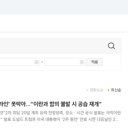
~
적용
정확도순
최신순
드라인’ 못박아…“이란과 합의 불발 시 공습 재개”
 것”2차 회담 20일 개최 유력 전망양측, 장소ㆍ시간 공식 발표는 아직이란
만료 시한 다음날인 22
 종전 합의를 이루지 못하면 휴전을 연장하지 않고 공습을 재개하겠다고 시