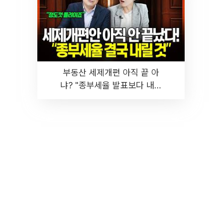
부동산 세제개편 아직 끝 아
냐? "종부세율 발표보다 내릴
것" 장기거주·양도세 전망 I 집
땅지성 I 김인만, 진미윤