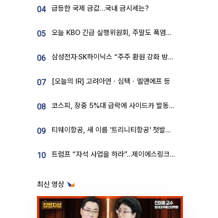
급등한 국제 금값…국내 금시세는?
04
오늘 KBO 긴급 실행위원회, 주말도 폭염취소 될까
05
삼성전자·SK하이닉스 “주주 환원 강화 방안 마련”
06
[오늘의 IR] 고려아연ㆍ심텍ㆍ엘앤에프 등
07
코스피, 장중 5%대 급락에 사이드카 발동…삼성·SK 동반 폭락
08
티웨이항공, 새 이름 '트리니티항공' 첫발…SSC 전략 본격화
09
트럼프 “자석 사업을 하라”…제이에스링크, 비중국 영구자석 공급망 구축 속도
10
최신 영상