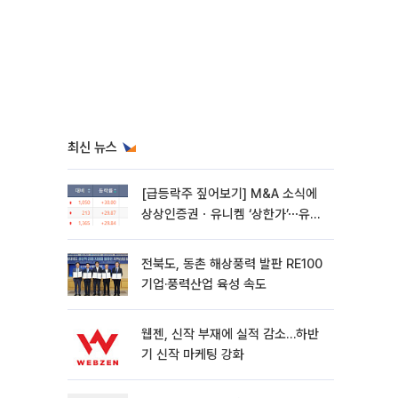
최신 뉴스
[급등락주 짚어보기] M&A 소식에
상상인증권ㆍ유니켐 ‘상한가’⋯유증
제동 걸린 SK디앤디↑
전북도, 동촌 해상풍력 발판 RE100
기업·풍력산업 육성 속도
웹젠, 신작 부재에 실적 감소…하반
기 신작 마케팅 강화