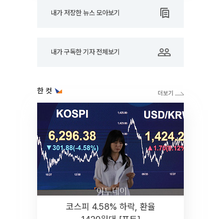
내가 저장한 뉴스 모아보기
내가 구독한 기자 전체보기
한 컷
코스피 4.58% 하락, 환율