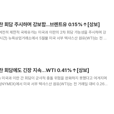
ㆍNBC에 따르면 트럼프 대통
 회담 주시하며 강보합...브렌트유 0.15%↑[상보]
여전히 제한적 국제유가는 미국과 이란의 2차 회담 가능성을 주시하며 강
01%) 상승한 배럴당 91.29달러에 마감했다. 런던 ICE선물거래소에서 6월
.15%) 오른 배럴당 94
 회담에도 긴장 지속…WTI 0.41%↑[상보]
 미국과 이란 간 회담이 군사적 충돌 위험을 완화하지 못했다고 여겨지며
 63.55달러에 마감했다. 런던 ICE선물거래소에서 브렌트유는 0.50달러
 68.05달러로 집계됐다