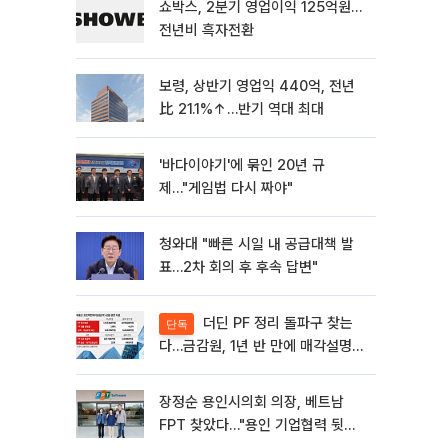
쇼박스, 2분기 영업이익 125억원…
전년비 흑자전환
보령, 상반기 영업익 440억, 전년
比 21.1%↑…반기 역대 최대
'바다이야기'에 묶인 20년 규
제…"게임법 다시 짜야"
청와대 "빠른 시일 내 공급대책 발
표…2차 회의 후 후속 답변"
더딘 PF 정리 돌파구 찾는
단독
다…금감원, 1년 반 만에 매각설명회
재개
장정순 용인시의회 의장, 베트남
FPT 찾았다…"용인 기업협력 뒷받