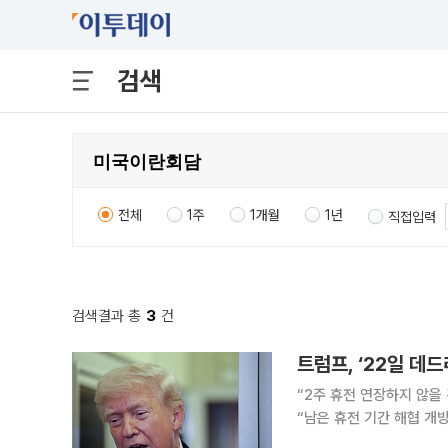
검색
전체
1주
1개월
1년
직접입력
검색결과 총
3
건
트럼프, ‘22일 데
“2주 휴전 연장하지 않을
“남은 휴전 기간 해협 개방” 발표 도널드 트럼프 미국 대통령이 ‘2주 휴전’ 
일(현지시간)까지 이란과