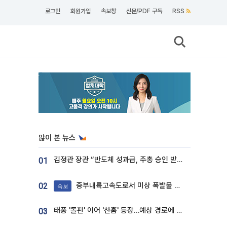
로그인
회원가입
속보창
신문/PDF 구독
RSS
많이 본 뉴스
김정관 장관 “반도체 성과급, 주총 승인 받도록”…상법·자본시장법 개정 시사
01
중부내륙고속도로서 미상 폭발물 발견
02
속보
태풍 '돌핀' 이어 '찬홈' 등장…예상 경로에 한국 '한숨'
03