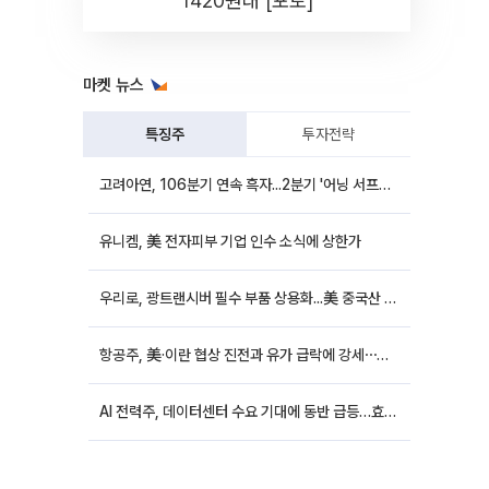
1420원대 [포토]
마켓 뉴스
특징주
투자전략
고려아연, 106분기 연속 흑자...2분기 '어닝 서프라이즈'에 장 초반 12%대 강세
유니켐, 美 전자피부 기업 인수 소식에 상한가
우리로, 광트랜시버 필수 부품 상용화...美 중국산 퇴출 추진에 상승세
항공주, 美·이란 협상 진전과 유가 급락에 강세⋯한진칼 8%↑
AI 전력주, 데이터센터 수요 기대에 동반 급등…효성중공업 10%↑