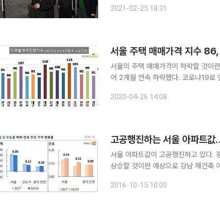
'D등급' 판정을 받았다. 목동 14단지
2021-02-25 18:31
최저점이다. 앞서 목동 아파트 10단
서울 주택 매매가격 지수 86,
서울의 주택 매매가격이 하락할 것이란
어 2개월 연속 하락했다. 코로나19로
용해 매수자가 사라졌다는 분석이다. 26일 KB부동산 리브온이 발표한 월간 주택시장동향에 따르
2020-04-26 14:08
면, 이달 서울의 매매가격 전망지수가 
고공행진하는 서울 아파트값…
서울 아파트값이 고공행진하고 있다. 정
상승할 것이란 예상으로 강남 재건축 
계속된 가격 상승과 매물 품귀로 매수세가 줄면서
2016-10-15 10:00
다르면 10월 둘째 주 서울 아파트 매매