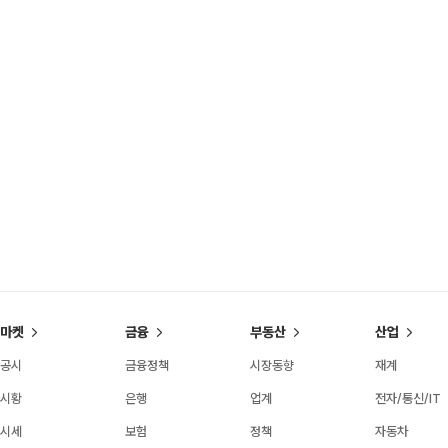
마켓
금융
부동산
산업
공시
금융정책
시장동향
재계
시황
은행
업계
전자/통신/IT
시세
보험
정책
자동차