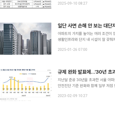
2025-09-10 08:27
2000만 원(32%) 상승했다. 3위는 송
일단 사면 손해 안 보는 대단
아파트의 가치를 높이는 여러 조건이 있
생활인프라와 단지 내 시설이 잘 갖춰져
면 가격이 안정적으로 유지되고 상승기에
2025-01-26 07:00
부동산빅데이터 플랫폼 아실에 따르면 
규제 완화 발표에…'30년 초과
지난달 준공 30년을 초과한 서울 아파트
안전진단 기준 완화와 함께 일부 저점 인식
정보업체 부동산R114에 따르면 지난달 
2023-02-09 10:27
3