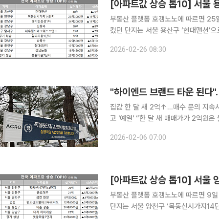
[아파트값 상승 톱10] 서울 
부동산 플랫폼 호갱노노에 따르면 25
컸던 단지는 서울 용산구 ‘현대맨션’으
26억원(185%) 상승했다. 2위는 서울 양천구 ‘목동신시가지14단지’로 28억3000만원에 실거래
2026-02-26 08:30
되며 11억7900만원(71%) 올랐다. 
"하이엔드 브랜드 타운 된다"
집값 한 달 새 2억↑…매수 문의 지속
고 '예열' “한 달 새 매매가가 2억원은 올랐어요. 지난해 10‧15 대책 이후 실거주 의무가 생기면서 문
의가 줄긴 했지만 하루 2건 이상은 꾸준
2026-02-06 07:00
서울 양천구 목동 신시가지 일대 아파
[아파트값 상승 톱10] 서울 
부동산 플랫폼 호갱노노에 따르면 9일 
단지는 서울 양천구 ‘목동신시가지14단
비 6억 원(42%) 오른 것으로 조사됐다. 2위는 서울 성동구 ‘금호대우’로 21억 원에 거래되