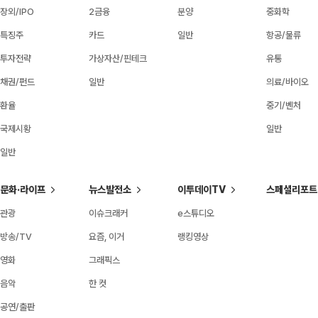
장외/IPO
2금융
분양
중화학
특징주
카드
일반
항공/물류
투자전략
가상자산/핀테크
유통
채권/펀드
일반
의료/바이오
환율
중기/벤처
국제시황
일반
일반
문화·라이프
뉴스발전소
이투데이TV
스페셜리포트
관광
이슈크래커
e스튜디오
방송/TV
요즘, 이거
랭킹영상
영화
그래픽스
음악
한 컷
공연/출판