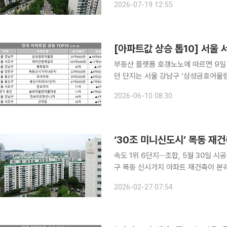
2026-07-19 12:55
이 커지는 모습이다. 19
[아파트값 상승 톱10] 서울 
부동산 플랫폼 호갱노노에 따르면 9일 
던 단지는 서울 강남구 ‘삼성금호어울림
거래 대비 18억4000만원(245%) 상승했다. 2위는 서울 서초구 ‘래미안원베일리’
2026-06-10 08:30
만원에 실거래되며 17억5000만원(19
‘30조 미니신도시’ 목동 재
속도 1위 6단지⋯조합, 5월 30일 시공사 선정 총회 계획 서울 
구 목동 신시가지 아파트 재건축이 본궤
진되는 목동 일대는 총사업비만 30조원 안
2026-02-27 07:54
업계에 따르면 지난해 12월 목동 1·2