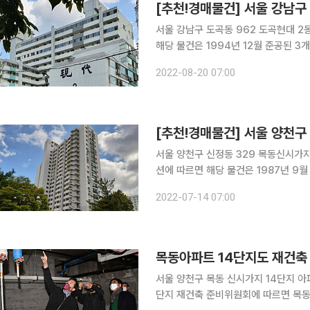
[추천!경매물건] 서울 강남구
서울 강남구 도곡동 962 도곡현대 2동 15층 15
해당 물건은 1994년 12월 준공된 3개
에 방 3개, 욕실 2개, 복도식 구조다. 주변은 아파트와 다세대주택 등이 혼재돼 있다. 지하철 3호선·
2022-08-20 07:00
신분당선 양재역과 3호선 매봉역이 인
[추천!경매물건] 서울 양천구
서울 양천구 신정동 329 목동신시가지14단지
션에 따르면 해당 물건은 1987년 9월 
용면적은 84㎡에 방 3개, 욕실 1개, 복도식 구조다. 주변은 아파트단
2022-07-14 07:00
다. 지하철 2호선 양천구청역이 인접해
목동아파트 14단지도 재건축
서울 양천구 목동 신시가지 14단지 아파트가 
단지 재건축 준비위원회에 따르면 목동 