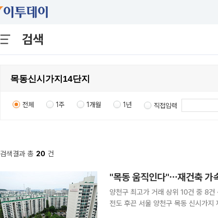
검색
전체
1주
1개월
1년
직접입력
검색결과 총
20
건
"목동 움직인다"⋯재건축 가속
양천구 최고가 거래 상위 10건 중 8
전도 후끈 서울 양천구 목동 신시가지 재건축이 통합심의와 시공사 선정 등 핵심 절차에 잇달아 들
어가면서 사업 추진이 본격화하고 있다