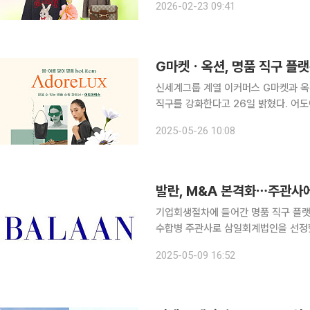
2026-02-23 09:41
통관 절차까지 일괄 지원해 직구 경험
G마켓ㆍ옥션, 명품 직구 플랫
신세계그룹 계열 이커머스 G마켓과 옥
직구를 강화한다고 26일 밝혔다. 어도어럭스는 유럽 등 글로벌 현지 인기 부티크 및 최신 트렌드의
명품 브랜드와 공식 파트너십을 맺고 있
2025-05-26 10:08
물론, 실속형 아이템, 한정수량 리미티
발란, M&A 본격화⋯주관사
기업회생절차에 들어간 명품 직구 플랫
수합병 주관사로 삼일회계법인을 선정했다. 발란은 9일 서울회생법원으로부터 인수
삼일회계법인을 선정하는 데 대한 허가
2025-05-09 16:52
고 밝혔다. 앞서 발란은 지난달