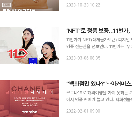
등 트렌비가 엄선한 중고 명품 약 5000개 상품을 새롭게
2023-10-23 10:22
지 열리는 그랜드 십일절 중에 다양한
‘NFT’로 정품 보증…11번가,
11번가가 NFT(대체불가토큰) 디지털
명품 전문관을 선보인다. 11번가는 ‘우아(OOAh)’ 브랜드로 선보이는 첫 번째 버티컬 서비스 ‘우아
럭스(OOAh luxe)’를 선보였다고 
2023-03-06 08:35
등 고가 상품부터 해외 부티크 상품, 
“백화점만 있나?”···이커머
코로나19로 해외여행을 가지 못하는 
에서 명품 판매가 늘고 있다. 백화점들
운데 이커머스 업체들도 명품 기획전
2022-02-01 09:00
떠오르고 있다. 1일 유통업계에 따르면