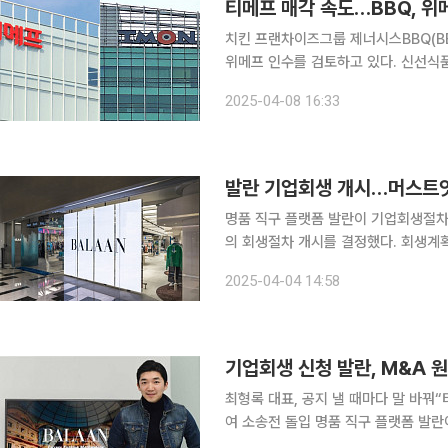
티메프 매각 속도…BBQ, 위
치킨 프랜차이즈그룹 제너시스BBQ(B
위메프 인수를 검토하고 있다. 신선식
관리에 들어간 티메프(티몬·위메프) 매각 작업이 속
2025-04-08 16:33
BBQ는 지난주 위메프에 인수의향서를
발란 기업회생 개시…머스트잇
명품 직구 플랫폼 발란이 기업회생절차(법정관리)에 들어간다
의 회생절차 개시를 결정했다. 회생계획
생 인가 여부를 결정한다. 법원은 발란이 플랫폼 사업 초기 성장에 필요한 마케팅 비용과 고정비 지
2025-04-04 14:58
출로 영업적자가 누적됐고, 티메프(티몬
기업회생 신청 발란, M&A 
최형록 대표, 공지 낼 때마다 말 바꿔
여 소송전 돌입 명품 직구 플랫폼 발란이 기업회생절차(법정관리)를 신청하면서 입점 판매자들의 불
안과 분노가 커지고 있다. 계속되는 발