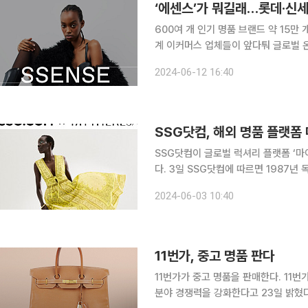
‘에센스’가 뭐길래…롯데·신
600여 개 인기 명품 브랜드 약 15만 개 취
계 이커머스 업체들이 앞다퉈 글로벌 
적으로 나서고 있다. 12일 유통업계에 따르면 롯데쇼핑이 운영하는 이커머스 롯데온은 10일 명품
2024-06-12 16:40
브랜드관 ‘온앤더럭셔리’에 명품 편집숍
SSG닷컴, 해외 명품 플랫폼
SSG닷컴이 글로벌 럭셔리 플랫폼 ‘마
다. 3일 SSG닷컴에 따르면 1987년 독일 뮌헨에서 명품 편집숍으로 시작한 마이테레사는 2006년
온라인몰을 개설해 현재 몽클레르, 생로
2024-06-03 10:40
인 디자이너 브랜드를 취급하고 있다. 
11번가, 중고 명품 판다
11번가가 중고 명품을 판매한다. 11번가는 명품 플랫폼 트렌비와 제휴를 맺고 우아럭스의 중고 명품
분야 경쟁력을 강화한다고 23일 밝혔다. 11번가는 우아럭스에 샤넬, 구찌, 루이비통, 프라다