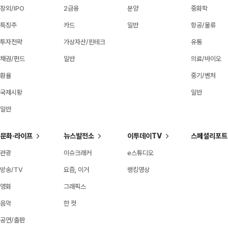
장외/IPO
2금융
분양
중화학
특징주
카드
일반
항공/물류
투자전략
가상자산/핀테크
유통
채권/펀드
일반
의료/바이오
환율
중기/벤처
국제시황
일반
일반
문화·라이프
뉴스발전소
이투데이TV
스페셜리포트
관광
이슈크래커
e스튜디오
방송/TV
요즘, 이거
랭킹영상
영화
그래픽스
음악
한 컷
공연/출판