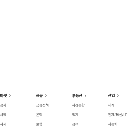
마켓
금융
부동산
산업
공시
금융정책
시장동향
재계
시황
은행
업계
전자/통신/IT
시세
보험
정책
자동차