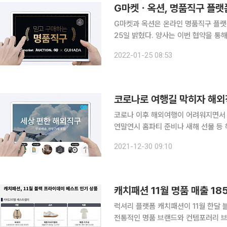
G마켓ㆍ옥션, 명품직구 플랫폼
G마켓과 옥션은 온라인 명품직구 플랫폼
25일 밝혔다. 양사는 이번 협약을 통해 이커머스 경쟁력 강화를 위한 공동 마케팅을 진행한다. 명품
직구 편의성 증대 및 신뢰도 강화를 위한 상호 협력도 이어간
2022-01-25 08:53
는 명품감정사를 통해 진품 여부를 확
코로나로 여행길 막히자 해외직
코로나 이후 해외여행이 어려워지면서 
연말연시 홈파티 준비나 새해 선물 등
영향을 미친 것으로 보인다. 30일 쇼핑
2021-12-30 09:10
으로 지난해 동기 대비 해외직구 판매
캐치패션 11월 명품 매출 1
럭셔리 플랫폼 캐치패션이 11월 한달
전통적인 명품 브랜드와 컨템포러리 브