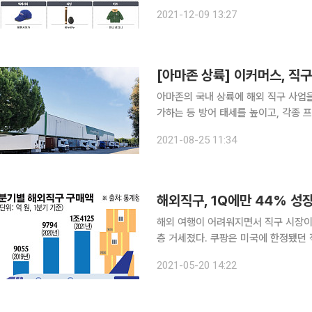
브랜드의 약진도 두드러졌다. 우선 11
2021-12-09 13:27
지엘라’가 차지했고, ‘보테가 베네타’, ‘
아마존의 국내 상륙에 해외 직구 사업
가하는 등 방어 태세를 높이고, 각종 
정됐던 직구 취급 품목을 지난 3월 중
2021-08-25 11:34
직구 상품 중 단 한 개만 구입해도 배
해외직구, 1Q에만 44% 성장
해외 여행이 어려워지면서 직구 시장이
층 거세졌다. 쿠팡은 미국에 한정됐던 직구 품목을 중국까지 넓히고 중국어 서비스도 오픈했다. GS
샵도 실시간 명품 직구 서비스를 내놓고 직구족을 겨냥한다. 
2021-05-20 14:22
는 1분기 연결기준 매출 