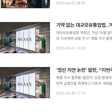
2025-04-02 08:30
전망이 나온다. 2일 유통업계
기약 없는 대규모유통업법...'
대규모유통업법 개정안, 작년 10월 발의
링 지속하며 상황 주시" 명품 직구 플랫폼 '발란'이 입점 업체들의 판매 대금 지급을 미루면서 '제2의
티메프(티몬·위메프)' 사태가 현실화
2025-04-01 14:52
못해 여전히 발란 등 플랫폼 중개업자
‘정산 지연 논란’ 발란, “이
명품 직구 플랫폼 '발란'의 입점 판매
번주 실행안을 확정하고 다음주 계획을 공개한다고 밝혔다. 28
문을 내고 "최근 정산 지연 문제로 인
2025-03-28 11:19
을 무겁게 받아들여 책임지고 해결하기