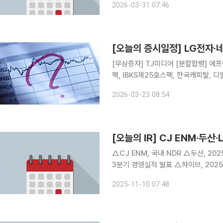
2026-03-31 07:46
풀무원, 태경산업, 강원랜드, 영흥, 황
[오늘의 증시일정] LG전자·
[무상증자] TJ미디어 [분할합병] 에프
팩, IBKS제25호스팩, 한국캐피탈, 디알
온켐텍, 와이엠씨, 중앙에너비스, 아이
2026-03-23 08:54
오로스테크놀로지, 링크제니시스, 한
[오늘의 IR] CJ ENM·두산
△CJ ENM, 국내 NDR △두산, 20
3분기 경영실적 발표 △하이브, 2025
기업설명회 △덴티움, 2025년 3분기
2025-11-10 07:48
△씨앤씨인터내셔널, 2025년 3분기