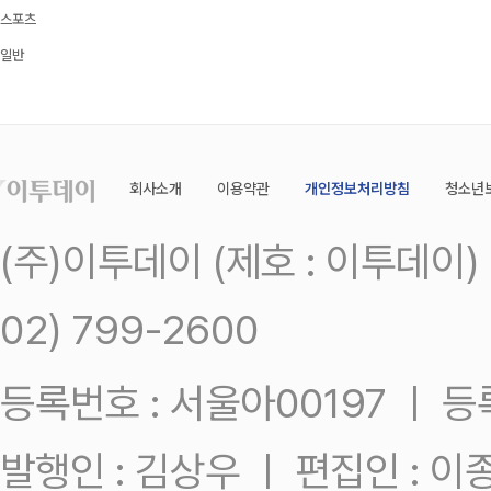
스포츠
일반
회사소개
이용약관
개인정보처리방침
청소년
(주)이투데이 (제호 : 이투데이
02) 799-2600
등록번호 : 서울아00197 ㅣ 등록일
발행인 : 김상우 ㅣ 편집인 : 