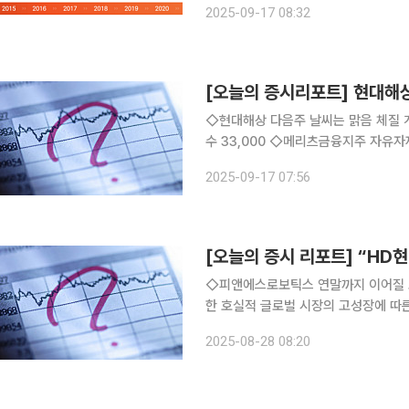
2025-09-17 08:32
해 총 86회 전시회를 개최하며 전시회
[오늘의 증시리포트] 현대해상
◇현대해상 다음주 날씨는 맑음 체질 
수 33,000 ◇메리츠금융지주 자유자
돋보이는 화재의 역량 홍예란 한국투자 매
2025-09-17 07:56
적으로 증명하다 전시주최업 구조적 성
◇피앤에스로보틱스 연말까지 이어질 고성장 기조 보행재활로봇 전문 기업 해외 판매 호조세를 통
한 호실적 글로벌 시장의 고성장에 따른 온전한 수혜 전망 윤철환 한국투자 ◇하이젠알앤엠 연말로
향하는 시선 액추에이터 솔루션 전문 기업 비우호적인 대내외 여건 지속 휴머노이드 성과가 관건 윤
2025-08-28 08:20
철환 한국투자 ◇현대모비