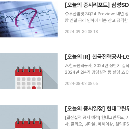
[오늘의 증시리포트] 삼성SDI
◇두산밥캣 3Q24 Preview: 내년 
망 연말 금리 인하에 따른 잔고 급격한
구원 ◇한국타이어앤테크놀로지 긁히지 않아요 3Q24 영업이익은 4,160억원(+5.0% yoy, OPM
2024-09-30 08:18
17.2%)으로 컨센서스 2.5% 상회 전
[오늘의 IR] 한국전력공사·L
△한국전력공사, 2024년 상반기 실적
2024년 2분기 경영실적 등 설명 △C
년 2분기 기업설명회 △콘텐트리중앙, 
2024-08-08 08:06
실적 발표 △현대백화점, 2024년 2
[오늘의 증시일정] 현대그린
[결산실적 공시 예정] 현대그린푸드, 
사, 클리오, 넷마블, 메쎄이상, 원익IP