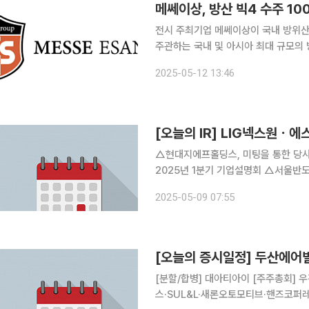
전시 주최기업 메쎄이상이 국내 방위산
주관하는 국내 및 아시아 최대 규모의 
름과 함께 확장을 계획하고 있다. 12일 메쎄이상 관계자는 "육군협회 주최로 당사가 주관하는
2025-05-12 13:46
KADEX의 차기 행사는 지난해 규모보
[오늘의 IR] LIG넥스원
△현대지에프홀딩스, 미팅을 통한 당
2025년 1분기 기업설명회 △서울반도체
△GS, 2025년 1분기 경영실적 발
2025-05-09 07:55
점, 2025년 1분기 경영실적 발표 등 
[오늘의 증시일정] 두산에어
[분할/합병] 대아티아이 [주주총회]
스·SUL&L·새론오토모티브·핸즈코