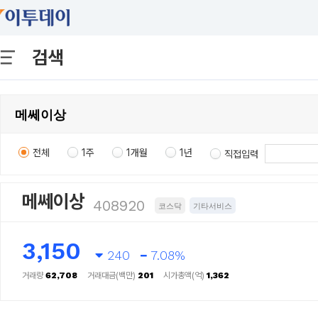
검색
전체
1주
1개월
1년
직접입력
메쎄이상
408920
코스닥
기타서비스
3,150
240
7.08%
거래량
62,708
거래대금(백만)
201
시가총액(억)
1,362