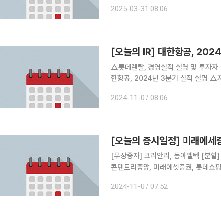
치큐·동아에스티·제이알글로벌리츠·모
2025-03-31 08:06
·GKL·AK홀딩스·휠라홀딩스·국보·
[오늘의 IR] 대한항공, 202
△롯데렌탈, 경영실적 설명 및 투자자
한항공, 2024년 3분기 실적 설명 △
시한 영업(잠정)실적(공정공시) 등 관련 
2024-11-07 08:06
Roadshow) 및 국내 투자자 대상 Co
[오늘의 증시일정] 미래에세증
[무상증자] 코리안리, 동아엘텍 [분할]
콘텐트리중앙, 미래에셋증권, 롯데쇼핑,
홀딩스, 레이언스, 씨에스윈드, 원익IPS,
2024-11-07 07:52
쎄이상, 현대에버다임, GS리테일, 현