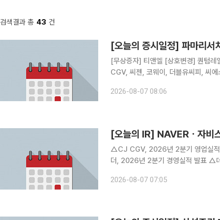
검색결과 총
43
건
[오늘의 증시일정] 파마리서
[무상증자] 티앤엘 [상호변경] 퀀텀레일 [결산실적공시 예정] 산일전기, 파마리서치, 메쎄이상, CJ
CGV, 씨젠, 코웨이, 더블유씨피, 씨
데브시스터즈, 코오롱인더, 인터로조, 현대지에프홀딩스,
2026-08-07 08:06
섬유, 모비데이즈, 아이비젼웍스, 누보,
[오늘의 IR] NAVERㆍ자
△CJ CGV, 2026년 2분기 영업
더, 2026년 2분기 경영실적 발표 
기업가치 제고 △롯데웰푸드, 당사 경
2026-08-07 07:05
Corporate day 참가 △현대지에