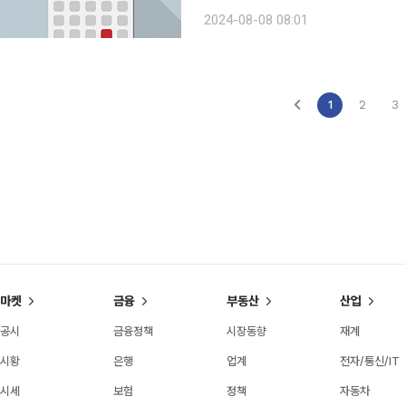
권, 현대리바트, 펄어비스, 미래에셋증권, 지
2024-08-08 08:01
아쏘시오홀딩스, 미디어젠, 바이온, 
1
2
3
마켓
금융
부동산
산업
공시
금융정책
시장동향
재계
시황
은행
업계
전자/통신/IT
시세
보험
정책
자동차