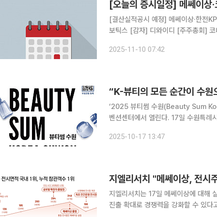
[오늘의 증시일정] 메쎄이상
[결산실적공시 예정] 메쎄이상·한전KP
보틱스 [감자] 디와이디 [주주총회] 
2025-11-10 07:42
“K-뷰티의 모든 순간이 수원으
‘2025 뷰티썸 수원(Beauty Sum K
벤션센터에서 열린다. 17일 수원특례시에 따르면 올해 박람회는 ‘모든 순간의 아름다움을 더하다’를
슬로건으로 내세워, 국내외 뷰티산업의 흐름과
2025-10-17 13:47
원시가 주최하고 수원시·수원컨벤션센
지엘리서치는 17일 메쎄이상에 대해 
진출 확대로 경쟁력을 강화할 수 있다고 분석했다. 메쎄이상은 국내 전시기
사로, 건축·인테리어, 육아·교육 등 약