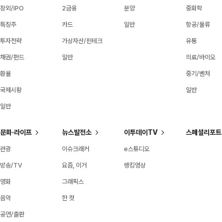
장외/IPO
2금융
분양
중화학
특징주
카드
일반
항공/물류
투자전략
가상자산/핀테크
유통
채권/펀드
일반
의료/바이오
환율
중기/벤처
국제시황
일반
일반
문화·라이프
뉴스발전소
이투데이TV
스페셜리포트
관광
이슈크래커
e스튜디오
방송/TV
요즘, 이거
랭킹영상
영화
그래픽스
음악
한 컷
공연/출판