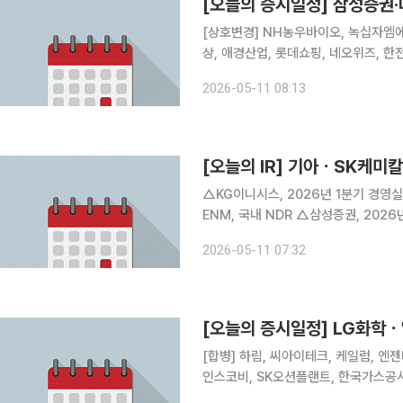
[오늘의 증시일정] 삼성증권
[상호변경] NH농우바이오, 녹십자엠에스 [결산실적공시] 삼성증권, 데브시스터즈, 클리오
상, 애경산업, 롯데쇼핑, 네오위즈, 한전KPS, 더블유씨피
캔버스엔 [불성실공시법인지정] 앱튼
2026-05-11 08:13
[오늘의 IR] 기아ㆍSK케미
△KG이니시스, 2026년 1분기 경영
ENM, 국내 NDR △삼성증권, 202
명회 △한전KPS, 2026년 1분기 
2026-05-11 07:32
적 및 2026년 2분기 매출전망 △데
[오늘의 증시일정] LG화
[합병] 하림, 씨아이테크, 케일럼, 엔젠바이오 [상호변경] 인티큐브 [주주총회] 
인스코비, SK오션플랜트, 한국가스공사
해양, 벽산, SUN&L, KC그린홀딩스