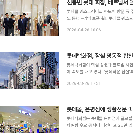
롯데몰 웨스트레이크 하노이 방문 등 
도 동행⋯경영 보폭 확대롯데몰 웨스트
객 수 3000만명 돌파⋯누적 매출도 
2026-04-26 10:06
인사와 면담 신동빈 롯데그룹 회
롯데백화점이 핵심 상권과 글로벌 사업,
에 속도를 내고 있다. ‘롯데타운 잠실’
를 내며 두 거점의 합산 연매출은 2년 연속 5조원을 돌파했다
2026-03-26 17:31
원 매출을 2년 연속 달성했다. 이는 전
롯데몰, 은평점에 생활전문 ‘
롯데백화점은 롯데몰 은평점에 글로벌 
타일링 수요 공략에 나선다고 26일 밝혔다. 롯데몰 은평점은 은평뉴타운의 탄탄한 배
하철 3호선 구파발역이 직결된 탁월한 