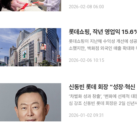
이 크게 증가할 것으로 기대된다. 특
2026-02-08 06:00
관광을 함께 즐기려는 방문객이 늘고 
롯데쇼핑, 작년 영업익 15.
롯데쇼핑이 지난해 수익성 개선에 성공
소했지만, 백화점 외국인 매출 확대와 
렸다. 롯데쇼핑은 지난해 연결 기준 매출 13조7384억원, 영업이익 5470억원으로 잠정 집계됐다
2026-02-06 10:15
고 6일 공시했다. 전년 대비 매출은 1
‘차별화 성과 창출’, ‘변화에 선제적 대
심 강조 신동빈 롯데 회장은 2일 신년사를 통해 “성장과 혁신을 바탕으로 롯데의 새로운 역사를 함
께 만들자”고 강조했다. 신 회장은 “지난해 어려운 경영환경 속에서도 화학∙식품∙유통 등 핵심사업
2026-01-02 09:31
분야에서 의미 있는 글로벌 성과를 창