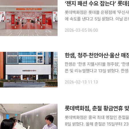
‘젠지 패션 수요 잡는다’ 롯데
롯데백화점은 롯데몰 은평점에 '무신사
에 속도를 낸다고 5일 밝혔다. 이날 은평점 지하 1층에 480평대 규모로 조성되는 '무신사 아울렛’은
젠지세대(GEN Z) 인기 브랜드를 합리적인 가
2026-03-05 06:00
꾸다'를 콘셉트로 1030세대가 선호하
한샘, 청주·천안아산·울산 매장
한샘은 ‘한샘 지웰시티몰 청주점’, ‘한
픈 및 리뉴얼했다고 13일 밝혔다. 한샘은 한 매장에서 리모델링부터 가구 구매까지 한 번에 해결할
수 있는 ‘통합 매장’ 전략을 추진 중
2026-02-13 11:13
움을 줄이고, 공간의 전체적인 조화를
롯데백화점, 춘절 황금연휴 맞
롯데백화점은 중국 최대 명절인 춘절을
8일 밝혔다. 올해 춘절은 15일부터 23일까지 총 9일간 이어지는 황금연휴로, 외국인 관광객 유입