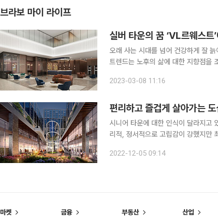
브라보 마이 라이프
실버 타운의 꿈 ‘VL르웨스트
오래 사는 시대를 넘어 건강하게 잘 늙어가며
트렌드는 노후의 삶에 대한 지향점을 조
버 타운’이 이 변화의 중심에 있다. 우리가 익히 알고 있던 과거의 실버 타운은 간단한 일상 케어를
2023-03-08 11:16
받는 것에 지나지 않았다면 요즘의 실
편리하고 즐겁게 살아가는 도
시니어 타운에 대한 인식이 달라지고 
리적, 정서적으로 고립감이 강했지만 
여 효율적이고 긍정적인 노후 생활을 보낼 수 있어서다. 보통 자연
2022-12-05 09:14
교형 시니어 타운, 전원형 시니어 타운
마켓
금융
부동산
산업