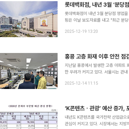
롯데백화점, 내년 3월 ‘분당점
롯데백화점이 내년 3월 분당점 영업을 종료한다고 19일 
핑은 이날 보도자료를 내고 "최근 분당
이기 위해 해당 건물을 오피스와 리테
2025-12-19 13:20
역량을 집중하려는 롯데백화점의 전략적
지난달 홍콩에서 발생한 고층 아파트 
한 우려가 커지고 있다. 서울시는 관내
점검에 나섰다. 서울시는 초고층 건축물과 지하연계 복합건축물 247개 동 전체를 대상으로 재난 대
2025-12-14 11:15
응과 지원 체계 실태를 점검한다고 14
내년도 K콘텐츠를 국가전략 산업급으로
관심이 커지고 있다. 시장에서는 지방