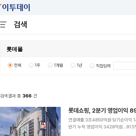
검색
전체
1주
1개월
1년
직접입력
검색결과 총
366
건
롯데쇼핑, 2분기 영업이익 89
연결매출 3조4850억원·당기순이익 14
반기 누적 영업이익 3428억원…81.5% 증가 롯데쇼핑이 국내외 백화점의 성장
수익성 개선에 힘입어 올해 2분기 영업이