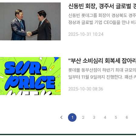
신동빈 회장, 경주서 글로벌
신동빈 롯데그룹 회장이 경상북도 경주에
정상과 글로벌 기업 CEO들을 만나 비즈니
은 전일 롯데가 진출해 있는 베트남의
2025-10-31 10:24
다. 롯데는 1990년대 베트남에서 외
롯데몰 동부산점이 하반기 최대 규모의 세일
일부터 11월 9일까지 진행한다. 패션·키즈·스포츠·골프 등 400여 개 브랜드가 참여하는 이번 행사
는 아울렛가에서 최대 30% 추가 할인,
2025-10-30 08:36
진 점장은 "올해 소비심리가 완만하게
1
2
3
4
5
6