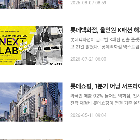
2026-08-07 08:59
4850억원을 기록했고 당기순이익은 
롯데백화점, 올인원 K패션 해
롯데백화점이 글로벌 K패션 진출 플랫
고 21일 밝혔다. ‘롯데백화점 넥스트
진출을 도모하는 전진 기지 역할을 수
2026-07-21 06:00
진출 과정을 롯데백화점의 인프라와 
외국인 매출 92% 늘어난 백화점, 
전략 재정비 롯데쇼핑이 연결 기준 올해 1분기 영업이익 2529억원으로 전년 동기 대비 70.6 증가
한 것으로 잠정 집계됐다. 매출은 지난해
2026-05-11 09:04
백화점 사업부(롯데백화점)의 분기 영