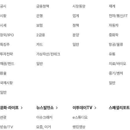
공시
금융정책
시장동향
재계
시황
은행
업계
전자/통신/IT
시세
보험
정책
자동차
장외/IPO
2금융
분양
중화학
특징주
카드
일반
항공/물류
투자전략
가상자산/핀테크
유통
채권/펀드
일반
의료/바이오
환율
중기/벤처
국제시황
일반
일반
문화·라이프
뉴스발전소
이투데이TV
스페셜리포트
관광
이슈크래커
e스튜디오
방송/TV
요즘, 이거
랭킹영상