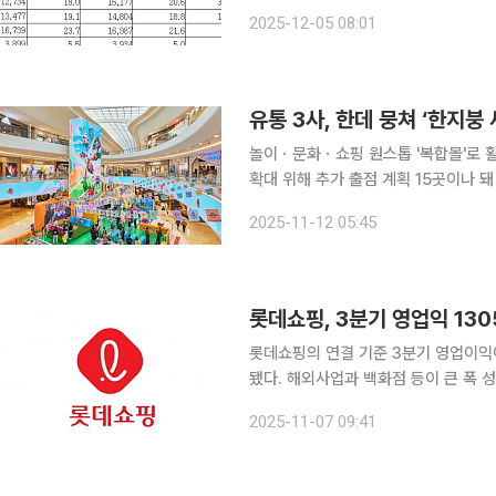
정부의 예산 편성이 곧바로 기업의 매
2025-12-05 08:01
이 쏠린다. 4일 문화체육관광부에 따르
놀이ㆍ문화ㆍ쇼핑 원스톱 '복합몰'로
확대 위해 추가 출점 계획 15곳이나 돼 정부와 정치권의 규제 족쇄에 묶인 국내 주요 유통사들은 
이·문화·쇼핑을 원스톱으로 즐길 수 
2025-11-12 05:45
다. 영업 시간·신규 점포 출점 제한 등
롯데쇼핑, 3분기 영업익 130
롯데쇼핑의 연결 기준 3분기 영업이익이 
됐다. 해외사업과 백화점 등이 큰 폭
풀이된다. 롯데쇼핑이 7일 발표한 실적 보고서에 따르면 이 기간 매출은 3조4101억 원으로 4.4%
2025-11-07 09:41
줄었다. 당기순손실은 487억 원으로