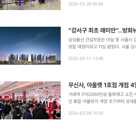
2026-03-26 06:00
중 3040 세대의 비중이 50%를 상회
“강서구 최초 래미안”...방화
삼성물산 건설부문은 이달 중 서울시 강
양할 예정이라고 11일 밝혔다. 서울 강서구
네는 방화6구역 주택재건축 정비사업을 통
2026-03-11 13:49
557가구 규모다. 전용 44~115㎡ 
무신사, 아울렛 1호점 개점 4
거래액 3억2000만원 돌파재고 소진 새로운 거점 부상 무신사가 롯
인 통합 아울렛이 개점 초기부터 성과를 거뒀다. 무신사는 5일 오픈 이후 8일
액 3억2000만원을 기록했다고 9일 밝혔
2026-03-09 10:59
80% 이상의 할인율이 적용돼 단가가 