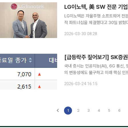
LG이노텍, 美 SW 전문 기업
LG이노텍은 자율주행 소프트웨어 전문 기
적 파트너십을 체결했다고 30일 밝혔다. 이번 협력을 통해 LG이노텍은 어플라이드 인튜이
율주행 소프트웨어와 테스트 차량을 활
2026-03-30 08:28
라이드 인튜이션 역시 LG이노텍의 자
국내 증시는 인공지능(AI), 6G 통
의 변동성에도 불구하고 미래 핵심 인
이어졌다. 24일 코스피 시장에서 상한가를 기록한 종목은 SK증권우, 광전자다. SK증권우는 전 거
2026-03-24 16:15
래일 대비 29.96% 오른 7,070원을
1
2
3
4
5
6