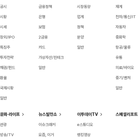
공시
금융정책
시장동향
재계
시황
은행
업계
전자/통신/IT
시세
보험
정책
자동차
장외/IPO
2금융
분양
중화학
특징주
카드
일반
항공/물류
투자전략
가상자산/핀테크
유통
채권/펀드
일반
의료/바이오
환율
중기/벤처
국제시황
일반
일반
문화·라이프
뉴스발전소
이투데이TV
스페셜리포트
관광
이슈크래커
e스튜디오
방송/TV
요즘, 이거
랭킹영상