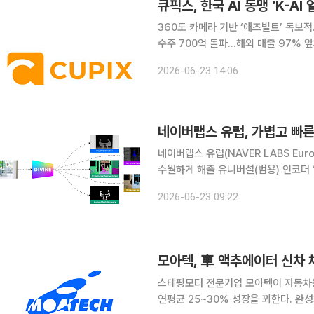
큐픽스, 한국 AI 동맹 ‘K-
360도 카메라 기반 ‘애즈빌트’ 독보
수주 700억 돌파…해외 매출 97% 앞세워 피지컬 AI 주도 
인공지능(AI) 혁신기업들의 민간 연합체인 
2026-06-23 14:06
지컬 AI 및 AI 데이터센터 시장 공략에
네이버랩스 유럽, 가볍고 빠른 
네이버랩스 유럽(NAVER LABS Eu
수월하게 해줄 유니버설(범용) 인코더 ‘디바인(
은 주변 환경을 인식하고 다양한 작업을
2026-06-23 09:22
코더는 로봇이 카메라, 라이다(LiDAR)
모아텍, 車 액추에이터 신차 
스테핑모터 전문기업 모아텍이 자동차용 
연평균 25~30% 성장을 꾀한다. 완