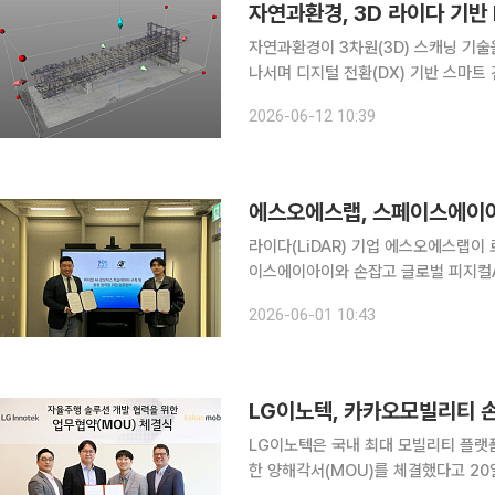
자연과환경이 3차원(3D) 스캐닝 기술
나서며 디지털 전환(DX) 기반 스마트 건설 기술
전환(DX) 및 3D 스캐닝 전문기업 
2026-06-12 10:39
다고 12일 밝혔다. PC공법은
라이다(LiDAR) 기업 에스오에스랩이 로
이스에이아이와 손잡고 글로벌 피지컬A
틱스 학습 데이터 분야까지 라이다 활용 
2026-06-01 10:43
스랩은 스페이스에이아이와 로보틱스 
LG이노텍, 카카오모빌리티 손
LG이노텍은 국내 최대 모빌리티 플랫
한 양해각서(MOU)를 체결했다고 20일