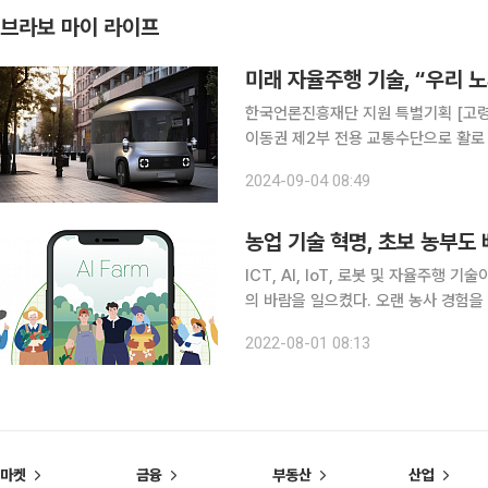
브라보 마이 라이프
미래 자율주행 기술, “우리 노
한국언론진흥재단 지원 특별기획 [고령
이동권 제2부 전용 교통수단으로 활로 
드 순수했던 어린 시절, 세 명 중 한 명은 ‘과학의 날’만 되면 하늘을 날거나 사람 없이 움직이는 자동
2024-09-04 08:49
차를 그렸을지도 모른다. 당시엔 정말 
농업 기술 혁명, 초보 농부도
ICT, AI, IoT, 로봇 및 자율주행 
의 바람을 일으켰다. 오랜 농사 경험
신하며, 악천후에 직관적 판단은 AI가
2022-08-01 08:13
이다. 이러한 농업 첨단기술은 농사의
마켓
금융
부동산
산업