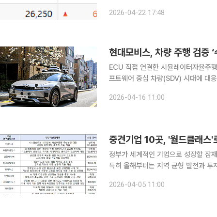
피 시장에서 상한가를 기록한 종목은 DS단석, KEC다. DS단석은 전 
2026-04-22 17:48
2만6250원을 기록했다. 유럽 연합(E
현대모비스, 차량 주행 검증 
ECU 직접 연결한 시뮬레이터자율주행 핵심 센서 및 
프트웨어 중심 차량(SDV) 시대에 대
에 달하는 검증 과정을 일주일 수준으
2026-04-16 11:00
에 나섰다. 16일 현대모비스는
중견기업 10곳, '월드클래스
정부가 세계적인 기업으로 성장할 잠재력
특히 올해부터는 지역 균형 발전과 투
최대 50억원으로 상향해 첨단산업 분
2026-04-05 11:00
는다. 산업통상부는 중견기업의 기술 