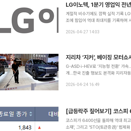
LG이노텍, 1분기 영업익 전
계절적 비수기에도 깜짝 실적 기록 LG이노텍이 올해 1분기 카메라 모듈 수요와 반도체 기판 사업 호
조에 힘입어 역대 최대치를 기록하며 
를 재편하는 가운데, 피지컬AI 등 고부가가치 
2026-04-27 14:03
1분기 잠정 실적 발표를 통해 매출 5조
G-ASD·i-HEV로 ‘지능형 전환’ 가
개…한국 진출 행보도 본격화 지리자동차그룹 산하 프리미엄 전기차 브랜드 지커(Zeekr)가 24일
(현지시간) 중국 베이징에서 개막한 ‘
2026-04-24 16:49
모빌리티 전략과 함께 신차 및 핵심 기
코스피가 6400선을 돌파해 역대 최고
소재', 그리고 'STO(토큰증권)' 법제화 