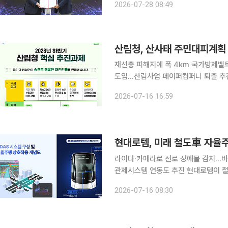
2026-07-28 08:49
다고 28일 밝혔다. 양사는 LG
산림청, 산사태 주민대피계획
재선충 피해지에 폭 4㎞ 국가방제벨
도입…산림사업 페이퍼컴퍼니 퇴출 추진 정부가 산사태 인명피해를 줄이기 위해 지방정부의 
피계획 수립을 의무화한다. 임업직불금
2026-07-16 16:59
현대로템, 미래 철도車 자율
라이다·카메라로 선로 장애물 감지…바
관제시스템 연동도 추진 현대로템이 철도차량에 특화된 자동운전보조시스템(ADAS)을 개발하고 피
지컬 AI 기반의 철도 자율주행 기술 고도화에 나선다. 현대로템은 선
2026-07-16 08:30
자에게 위험 상황을 알려 충돌을 방지