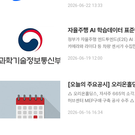
장기적으로 매출 1000억원 달성에 도전한다는 구상이다. 22일 
2026-06-22 13:33
정화 단계에 진입하고 있다”며 “고객사
정부가 자율주행 엔드투엔드(E2E) A
카메라와 라이다 등 차량 센서가 수집한
단하는 기술이다. 기존 규칙 기반 방
2026-06-19 12:00
필수다. 과학기술정보통신부는 자율
[오늘의 주요공시] 오리온홀
△ 오리온홀딩스, 자사주 665억 소각…배당 2046
허브센터 MEP구매·구축 공사 수주 △ 핸즈코퍼레이션, 최대주주·계열사 대상 36억원 유상증자 △
가온전선, 주당 0.8주 무상증자 △ 유바이오로직스, UNICEF와 298억원 규모 콜레라 백신 공급계
2026-06-16 16:34
약 체결 △ 코셈, 약 26억 규모 자사주