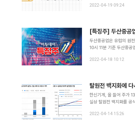
19일 동방선기 관계자는 
2022-04-19 09:24
다”며 “(이번 지분 투자
[특징주] 두산중공업,
두산중공업은 유럽의 원전 복귀
10시 11분 기준 두산중공
다. 지난 16일(현지시간) 미국 현지 매체 워싱턴포스트는 러시아에 에너지 의존도가 높지만 원전은
2022-04-18 10:12
많지 않은 일부 동유럽 
탈원전 백지화에 다
한신기계, 올 들어 주가 130%
실상 탈원전 백지화를 공
침공 이후 주요국들의 원전 확대
2022-04-14 15:26
에 따르면 한신기계는 올해