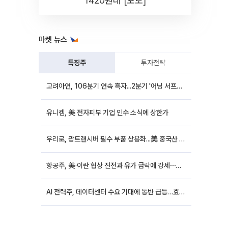
1420원대 [포토]
마켓 뉴스
특징주
투자전략
고려아연, 106분기 연속 흑자...2분기 '어닝 서프라이즈'에 장 초반 12%대 강세
유니켐, 美 전자피부 기업 인수 소식에 상한가
우리로, 광트랜시버 필수 부품 상용화...美 중국산 퇴출 추진에 상승세
항공주, 美·이란 협상 진전과 유가 급락에 강세⋯한진칼 8%↑
AI 전력주, 데이터센터 수요 기대에 동반 급등…효성중공업 10%↑