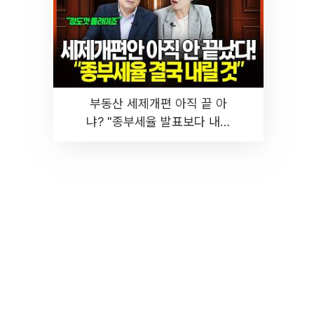
부동산 세제개편 아직 끝 아
냐? "종부세율 발표보다 내릴
것" 장기거주·양도세 전망 I 집
땅지성 I 김인만, 진미윤