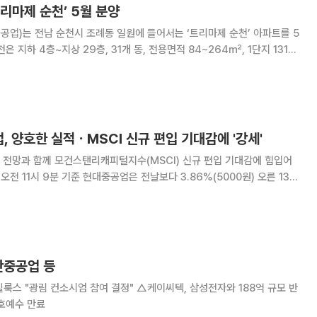
리마제 순천’ 5월 분양
업)는 전남 순천시 조례동 일원에 들어서는 ‘트리마제 순천’ 아파트를 5
로 구성된다. 단지는 두산에너빌리티의 하이엔드 브랜드
인 만큼 우수한 상품성을
, 양호한 실적ㆍMSCI 신규 편입 기대감에 '강세'
 전망과 함께 모건스탠리캐피털지수(MSCI) 신규 편입 기대감에 힘입어
. 현대중공업은 이날 장중 13만6500원까지 오르며 52주 신고가를 기록
권가는 현대중공업에 대해 대형 조선사
산중공업 등
룩스 "광림 컨소시엄 참여 결정" △케이씨텍, 삼성전자와 188억 규모 반
호예수 만료