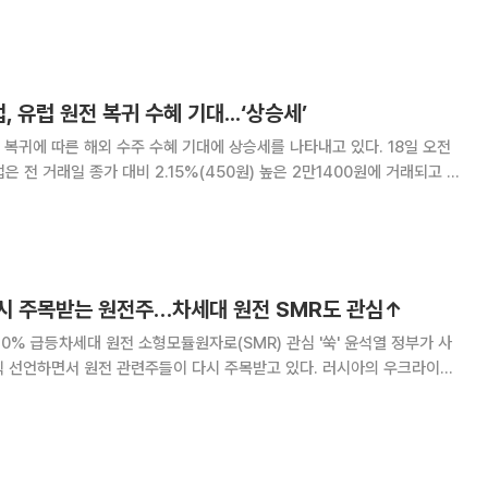
“지분 투자 규모가 10억 원 미만이라 투자금액이 적고 지분율도 높지 않
는) 자본이익을 보려는 목
 유럽 원전 복귀 수혜 기대...‘상승세’
에 따른 해외 수주 수혜 기대에 상승세를 나타내고 있다. 18일 오전
업은 전 거래일 종가 대비 2.15%(450원) 높은 2만1400원에 거래되고 있
국가들이 원전을 신설하는
시 주목받는 원전주…차세대 원전 SMR도 관심↑
 급등차세대 원전 소형모듈원자로(SMR) 관심 '쑥' 윤석열 정부가 사
식 선언하면서 원전 관련주들이 다시 주목받고 있다. 러시아의 우크라이나
 움직임도 주가 상승에 힘을 더한 것으로 보인다. 14일 한국거래소
 들어 130% 넘게 급등했다. 지