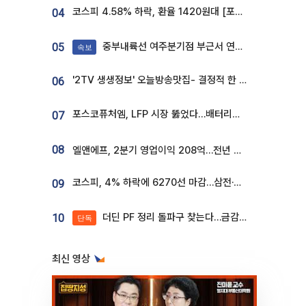
코스피 4.58% 하락, 환율 1420원대 [포토]
04
중부내륙선 여주분기점 부근서 연이은 추돌사고 발생
05
속보
'2TV 생생정보' 오늘방송맛집- 결정적 한 수, 3종 메밀면! 메밀 소바 맛집 '의○○○○'
06
포스코퓨처엠, LFP 시장 뚫었다…배터리사와 대규모 장기 공급 합의
07
08
엘앤에프, 2분기 영업이익 208억…전년 比 흑자전환
코스피, 4% 하락에 6270선 마감…삼전·SK하닉 '와르르' 각각 6%·10%대 급락
09
더딘 PF 정리 돌파구 찾는다…금감원, 1년 반 만에 매각설명회 재개
10
단독
최신 영상