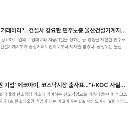
가운데 민수부문을 가져갈 예정이다. 18일 투자은행(IB) 업계에 따
"우리 조합원하고만 거래하라"…건설사 강요한 민주노총 울산건설기계지부 과징금
 강요하고 임의로 임대료와 지급기일을 정하는 등 경쟁을 제한한 민주노
기계지부가 공정거래위원회로부터 제재를 받았다. 공정위는 울산건
반 행위에 대해 시정명령과 과징금 4300만 원 부과를 결정했다고 14
위 조사에 따르면 울산건설기계지부는 2021년 기준 울산 내
‘국내 1호 탄소배출권 기업’ 에코아이, 코스닥시장 출사표...“i-KOC 사실상 독점”
로 국내외 탄소중립 기조에 기여하는 선도기업으로 거듭나겠습니다” 코스
국내 1호 탄소배출권 기업이 되는 에코아이는 6일 여의도에서 열린 기업공
 신규 사업 개발 등을 통해 국내외 탄소중립 기조에 기여하겠다는 포부를
설립된 에코아이는 탄소배출권 분야에 특화해 온실가