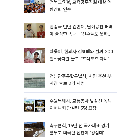
전북교육청, 교육공무직원 대상 역
량강화 연수
김종국 만난 김민재, 남아공전 패배
에 솔직한 속내⋯"선수들도 못하긴
했다"
아옳이, 한의사 김형배와 벌써 200
일⋯꽃다발 들고 "프러포즈 아냐"
전남광주통합특별시, 시민 추천 부
시장 후보 2명 지명
수원특례시, 교통봉사 앞장선 녹색
어머니회·안실련 5명 표창
축구협회, 15년 전 국가대표 경기
앞두고 외국인 심판에 ‘성접대’