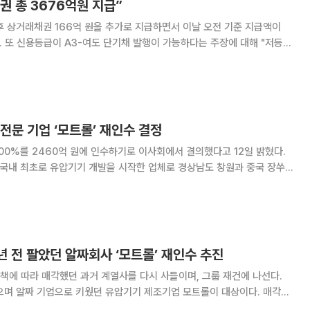
 총 3676억원 지급”
후 상거래채권 166억 원을 추가로 지급하면서 이날 오전 기준 지급액이
저등급
거와 달리 발행이 어려운 상황"이라고 설명했다. 이어 "대한해운과
채가 발행된 시기는 2018~20
전문 기업 ‘모트롤’ 재인수 결정
00%를 2460억 원에 인수하기로 이사회에서 결의했다고 12일 밝혔다.
 국내 최초로 유압기기 개발을 시작한 업체로 경상남도 창원과 중국 장쑤
용 유압 모터와 펌프, 메인 콘트롤 밸브 등을 생산한다. 최근에는 완전 전
 장비를 구동하고 제어하는 ‘E-드라이
3년 전 팔았던 알짜회사 ‘모트롤’ 재인수 추진
에 따라 매각했던 과거 계열사를 다시 사들이며, 그룹 재건에 나선다.
으며 알짜 기업으로 키웠던 유압기기 제조기업 모트롤이 대상이다. 매각한
사모펀드에 넘어간 모트롤이 방산과 민수부문으로 쪼개지면서 두산그룹은 이