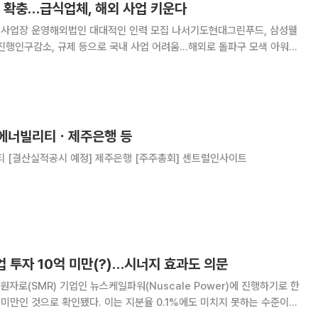
력 확충…급식업체, 해외 사업 키운다
의 사업장 운영해외법인 대대적인 인력 모집 나서기도현대그린푸드, 삼성웰
행인구감소, 규제 등으로 국내 사업 어려움…해외로 돌파구 모색 아워홈
토리 등 대기업 급식업체들이 해외 사업 보폭을 넓히고 있다. 수주 확대
력도 늘리고 있다. 인구 감소, 규제 등 악재로
산에너빌리티ㆍ제주은행 등
티 [결산실적공시 예정] 제주은행 [주주총회] 센트럴인사이트
업 투자 10억 미만(?)…시너지 효과도 의문
자로(SMR) 기업인 뉴스케일파워(Nuscale Power)에 진행하기로 한
원 미만인 것으로 확인됐다. 이는 지분율 0.1%에도 미치지 못하는 수준이다.