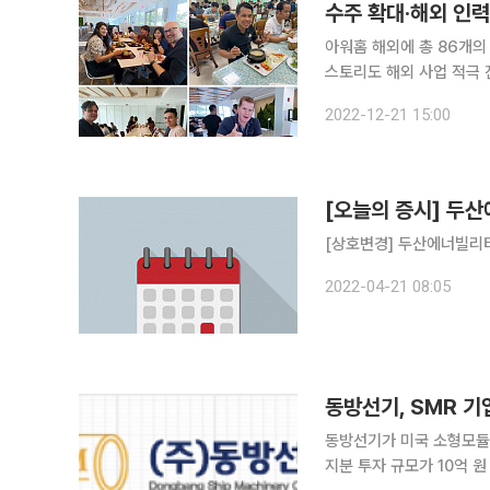
수주 확대·해외 인
아워홈 해외에 총 86개
스토리도 해외 사업 적극 진
과 현대그린푸드, 삼성웰스
2022-12-21 15:00
에만 그치지 않고 해외 인
[오늘의 증시] 두
[상호변경] 두산에너빌리
2022-04-21 08:05
동방선기, SMR 기
동방선기가 미국 소형모듈원
지분 투자 규모가 10억 