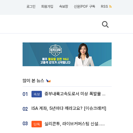
로그인
회원가입
속보창
신문/PDF 구독
RSS
많이 본 뉴스
중부내륙고속도로서 미상 폭발물 발견
01
속보
ISA 계좌, 5년마다 깨라고요? [이슈크래커]
02
03
실리콘투, 라이브커머스팀 신설…K뷰티 ‘글로벌 판매망’ 확대[K뷰티 라방戰]
단독