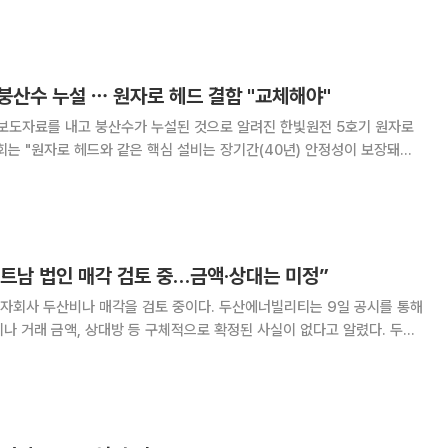
화 등의 영향으로 재무상태가 나빠졌는데
붕산수 누설 ⋯ 원자로 헤드 결함 "교체해야"
 보도자료를 내고 붕산수가 누설된 것으로 알려진 한빛원전 5호기 원자로
정비 중이던 한빛 5호기의 원자로 헤드 제어
봉 구동장치에서 붕산수 누설이 확인됐다. 조사 결과 원자로
트남 법인 매각 검토 중…금액·상대는 미정”
 매각을 검토 중이다. 두산에너빌리티는 9일 공시를 통해
나 거래 금액, 상대방 등 구체적으로 확정된 사실이 없다고 알렸다. 두산
정되는 시점에 재공시하겠다”고 덧붙였다. 앞서 두산에너빌리티가
00억 원 수준에 두산비나 매각을 협의 중