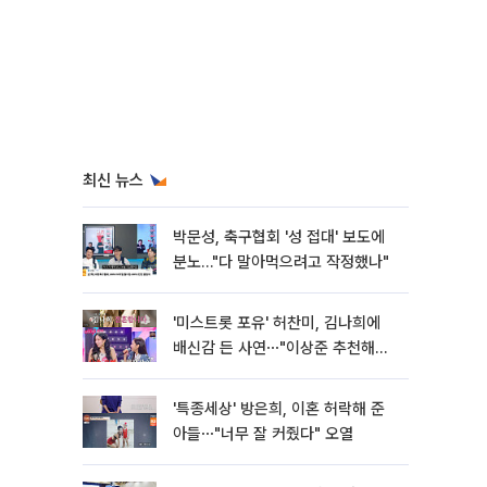
최신 뉴스
박문성, 축구협회 '성 접대' 보도에
분노…"다 말아먹으려고 작정했나"
'미스트롯 포유' 허찬미, 김나희에
배신감 든 사연⋯"이상준 추천해주
더라"
'특종세상' 방은희, 이혼 허락해 준
아들⋯"너무 잘 커줬다" 오열