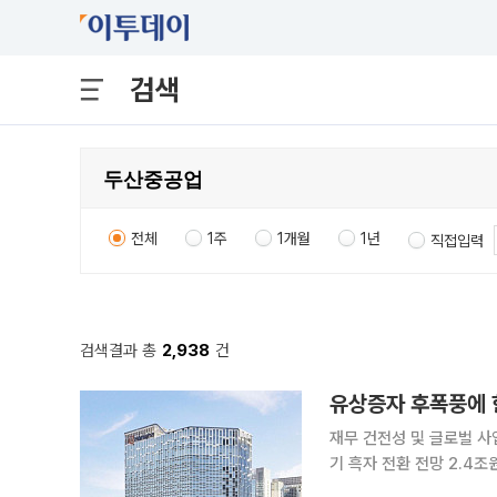
검색
전체
1주
1개월
1년
직접입력
검색결과 총
2,938
건
유상증자 후폭풍에 한
재무 건전성 및 글로벌 사
기 흑자 전환 전망 2.4조원 규모의 대규모 유상증자로 ‘주가 폭락’ 사태를 겪고 있는 한화솔루션이
유상증자는 미래기술 투자