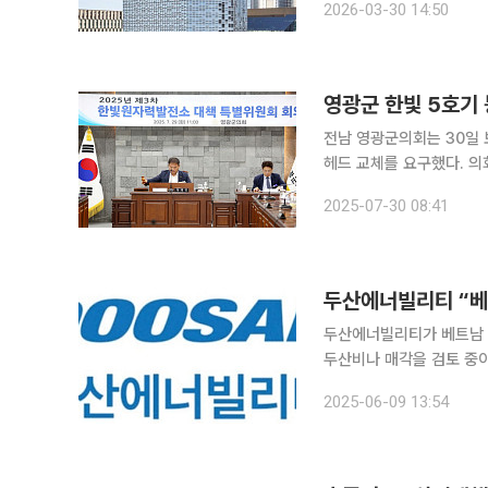
2026-03-30 14:50
태양광·석유화학 업황 둔
영광군 한빛 5호기 
전남 영광군의회는 30일
헤드 교체를 요구했다. 의회는 "원자로 헤드와 같은 핵심 설비는 장기간(40년) 안정성이 보장돼야
하는데 결함이 드러났다"며 이같이 주장했다. 지난 5일 
2025-07-30 08:41
두산에너빌리티 “베
두산에너빌리티가 베트남 자회사 두산비나
두산비나 매각을 검토 중이
에너빌리티는 “구체적 사항이 결
2025-06-09 13:54
HD현대와 매각 가격 40