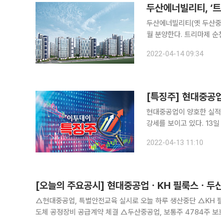
두산에너빌리티, ‘트
두산에너빌리티(옛 두산중공
월 분양한다. 트리마제 순천은 지하 4층~지상 29층, 31개 동, 전용면적 84~264㎡, 1단지 1314
가구, 2단지 705가구 총 2019가구 규모
2022-04-14 09:34
‘트리마제’가 적용된 단지
[특징주] 현대중공업
현대중공업이 양호한 실적
강세를 보이고 있다. 13일 오전 11시 9분 기준 현대중공업은 전날보다 3.86%(5000원) 오른 13만
4500원에 거래되고 있다
2022-04-13 11:10
하기도 했다. 증
[오늘의 주요공시] 현대중공업ㆍKH 필룩스ㆍ두
△현대중공업, 특별안전교육 실시로 오늘 하루 생산중단 △KH 필
도체 공정장비 공급계약 체결 △두산중공업, 보통주 4784주 보