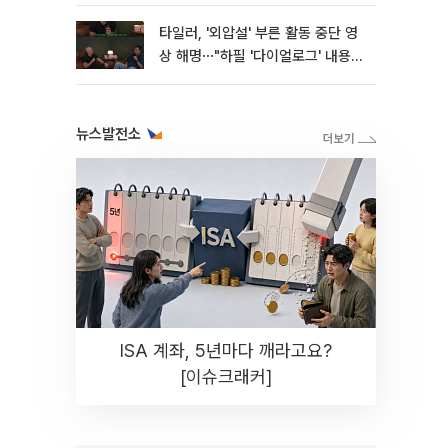
타일러, '외압설' 부른 활동 중단 영
상 해명⋯"하필 '다이얼로그' 내용이
라"
뉴스발전소
ISA 계좌, 5년마다 깨라고요?
[이슈크래커]