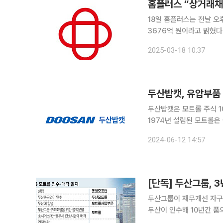
홈플러스 “상거래채권
18일 홈플러스는 전날 오
3676억 원이라고 밝혔다. 또 신용등급이 A3-여도 단기채 발행이 가능하다는 주장에 대해 "
단기채 시장의 위축으로 인해 과
2025-03-18 10:37
두산중공업 A3- 등급 단기
두산밥캣, 유압부품 
두산밥캣은 모트롤 주식 1
1974년 설립된 모트롤은
성 장인 공장에서 건설장비
2024-06-12 14:57
동화에 대비해 전기적으로
[단독] 두산그룹, 
두산그룹이 재무개선 자구책
두산이 인수해 10년간 품
지 3년 만이다. 다만, 