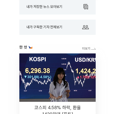
내가 저장한 뉴스 모아보기
내가 구독한 기자 전체보기
한 컷
코스피 4.58% 하락, 환율