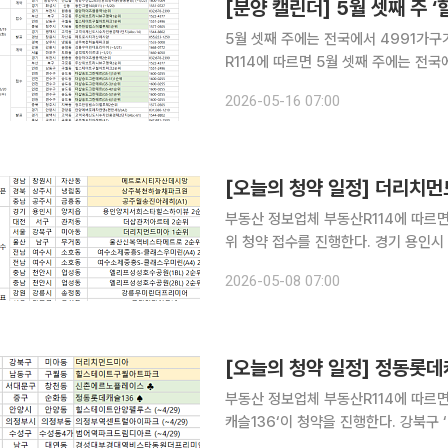
[분양 캘린더] 5월 셋째 주
5월 셋째 주에는 전국에서 4991가구가 분양에 나선다. ◇청약 단
R114에 따르면 5월 셋째 주에는 전국
선다. 19일에는 경기 부천시 ‘중앙하
2026-05-16 07:00
‘힐스테이트구월아트파크’, 충북 청주
[오늘의 청약 일정] 더리치먼
부동산 정보업체 부동산R114에 따르면
위 청약 접수를 진행한다. 경기 용인시
울산 남구 ‘울산신복역비스타메트로’, 
2026-05-08 07:00
‘엘리프성성호수공원(1·2BL)’ 등은 2
[오늘의 청약 일정] 정동롯데
부동산 정보업체 부동산R114에 따르면
캐슬136‘이 청약을 진행한다. 강북구 ‘더리치먼드미아’, 인천 남동구 ‘힐스테이트구월아트파크’는
견본주택을 개관한다. 이날부터 29일