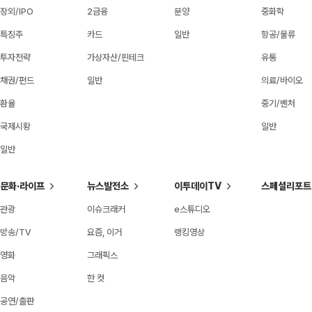
장외/IPO
2금융
분양
중화학
특징주
카드
일반
항공/물류
투자전략
가상자산/핀테크
유통
채권/펀드
일반
의료/바이오
환율
중기/벤처
국제시황
일반
일반
문화·라이프
뉴스발전소
이투데이TV
스페셜리포트
관광
이슈크래커
e스튜디오
방송/TV
요즘, 이거
랭킹영상
영화
그래픽스
음악
한 컷
공연/출판