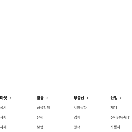
마켓
금융
부동산
산업
공시
금융정책
시장동향
재계
시황
은행
업계
전자/통신/IT
시세
보험
정책
자동차