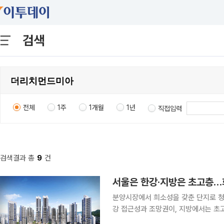
검색
전체
1주
1개월
1년
직접입력
검색결과 총
9
건
서울은 한강·지방은 초고층…
분양시장에서 희소성을 갖춘 단지로 청
강 접근성과 조망권이, 지방에서는 초
이 차별화되는 모습이다. 12일 부동산 전문 리서치업체 리얼투데이에 따르면 올해 1~5월 서울 신규