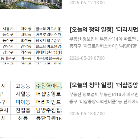
2026-06-12 13:00
분양 단지 가운데 1순위 청약 경쟁률이
[오늘의 청약 일정] ‘더리치
부동산 정보업체 부동산114에 따르면 
동작구 ‘아크로리버스카이’, ‘써밋더힐’ 등 단지
안양시 ‘힐스테이트안양펠루스’, 서울 
2026-05-29 07:00
공청사(행복주택)’ 등에서 진행된다. 
[오늘의 청약 일정] ‘더샵중
부동산 정보업체 부동산R114에 따르면
중구 ‘더샵중앙로역센터폴’ 등 단지에서 청약 접수가 진행된
먼드미아’에서 이뤄진다. 계약은 경기 
2026-05-18 07:00
‘동탄그웬160(B11)’ 등에서 진행된다.