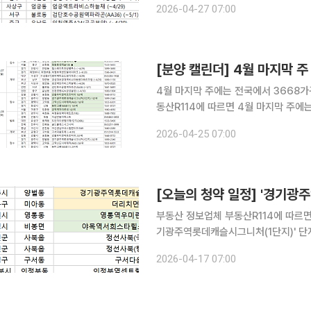
2026-04-27 07:00
‘의정부역센트럴아이파크‘, 대구 수성
[분양 캘린더] 4월 마지막 주
4월 마지막 주에는 전국에서 3668가
동산R114에 따르면 4월 마지막 주에는
을 시작한다. 27일에는 서울 서대문
2026-04-25 07:00
한다. 28일에는 서울 마포구 공덕역자
[오늘의 청약 일정] '경기광
부동산 정보업체 부동산R114에 따르면 
기광주역롯데캐슬시그니처(1단지)' 단지가 견본주택 문을 연
시 '야목역서희스타힐스그랜드힐' 단지는
2026-04-17 07:00
북(국민임대·행복주택)', 부산 금정구 