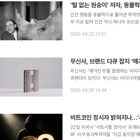
‘털 없는 원숭이’ 저자, 동
인간 행동을 동물학으로 풀어낸 학자방송
부 이상 팔려 인간 역시 하나의 유인원 종에 불과하다며 인간을 동물학적 시각으로 분석해 출간한
책 ‘털 없는 원숭이’의 저자이자 영국의 
2026-04-22 15:31
지시간) 가디언, 뉴욕타임스(NYT)에
무신사, 브랜드 다큐 잡지 ‘매
무신사는 ‘매거진 B’를 발행하는 비미
큐멘터리 잡지다. 무신사는 비미디어컴퍼니와 매거진 B의 브랜드 헤리티지를 계승·발전시키기로 상
호 합의하고 지분 전량을 인수했다. 무
2026-04-20 10:44
22일 미국서 ‘사토시를 찾아서’ 공개
화’ 서사 붕괴투자자들 ‘지갑 움직임’에 촉각 가상자산 대장주 비트코인의 창시자 일명