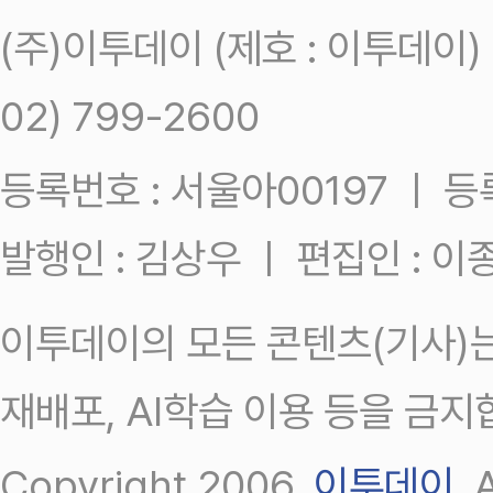
(주)이투데이 (제호 : 이투데이
02) 799-2600
등록번호 : 서울아00197 ㅣ 등록일
발행인 : 김상우 ㅣ 편집인 : 
이투데이의 모든 콘텐츠(기사)는
재배포, AI학습 이용 등을 금지
Copyright 2006.
이투데이
.