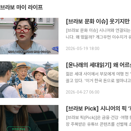
브라보 마이 라이프
[브라보 문화 이슈] 웃기지만
[브라보 문화 이슈] 시니어와 연결되는
니다. 왜 떴을까? 개그우먼 이수지가 유튜브 채널 ‘핫이슈지’를 통해 사회 풍자형 캐릭터 콘텐츠를
선보이며 화제를 모으고 있다. 최근에는
2026-05-19 18:00
시리즈에 집중하고 있다. 특히 지난 5
[윤나래의 세대읽기] 왜 어르
젊은 세대 사이에서 부모에게 여행 전 
끌고 있다. ‘이거 한국 돈으로 얼마냐고 묻
다는 말 금지’ 같은 내용이다. 웃자고 
2026-04-27 06:00
행을 두고도 부모 세대는 ‘비용’을, 자
[브라보 Pick] 시니어의 
[브라보 픽(Pick)]은 금융·건강 ·여
장 주목받은 유튜브 콘텐츠를 선별해 