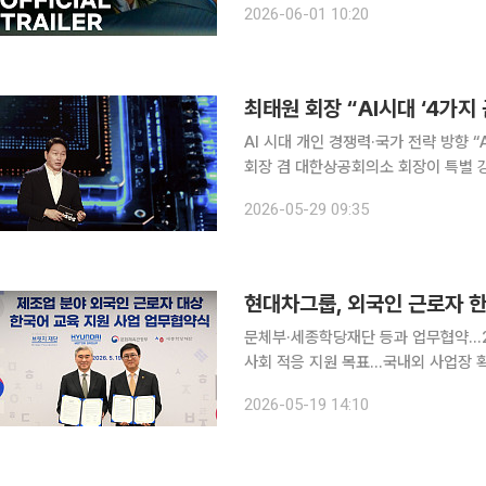
2026-06-01 10:20
클 잭슨 재판: 평결(Michael Jackson
최태원 회장 “AI시대 ‘4가지
AI 시대 개인 경쟁력·국가 전략 방향 “AI 시대에는 인재의 정의가 달라질 것입니다.” 최태원 SK그룹
회장 겸 대한상공회의소 회장이 특별 강
AI 전략에 대한 견해를 밝혔다. AI가
2026-05-29 09:35
국가 경쟁력 전략도 함께 달라져야 한
현대차그룹, 외국인 근로자 한
문체부·세종학당재단 등과 업무협약…2
사회 적응 지원 목표…국내외 사업장 확대 검토 현대자동차그룹이 제조업 현장 
상으로 한국어 교육 지원 사업에 나선
2026-05-19 14:10