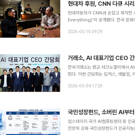
현대차 후원, CNN 다큐 시리
현대자동차가 CNN과 손잡고 제작한 
Everything)’이 공개됐다. 한국
대차가 K컬처 서사를 함께 만드는 ‘문화 파트너’ 전략에
2026-05-10 09:29
간 이어온 파트너십을 바탕으로 단독 
거래소, AI 대표기업 CEO 
한국거래소는 판교 테크노밸리에서 AI(
혔다. 이번 간담회는 딥엑스, 래블업, 리벨리온, 업스테이지, 퓨리오사AI 등 국가 핵심기술 분야인
국내 AI 기업 5사를 대상으로 진행됐
2026-05-04 17:20
국민성장펀드, 소버린 AI부터
업스테이지·국가 AI컴퓨팅센터 등 인
전방위 강화 국민성장펀드가 인공지능(AI)을 중심으로 바이오, 이차전지, 반도체 등 첨단 산업 투자