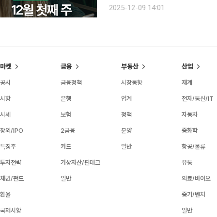
각 변하는 시니어 독자의 마음을 살피고, 최신 
2025-12-09 14:01
브 주요 채널의 조회 흐름과 포털 사이
마켓
금융
부동산
산업
공시
금융정책
시장동향
재계
시황
은행
업계
전자/통신/IT
시세
보험
정책
자동차
장외/IPO
2금융
분양
중화학
특징주
카드
일반
항공/물류
투자전략
가상자산/핀테크
유통
채권/펀드
일반
의료/바이오
환율
중기/벤처
국제시황
일반