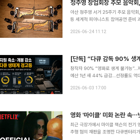
아산 정주영 서거 25주기 추모 음악회
등 세계적 피아니스트 참여공연 준비 과정부터
올해 2월 개최한 아산 정주영 창업회장
2026-06-24 11:12
자들에게 소개된다. 현대차그
[단독] “다큐 감독 90% 
창작자 90% “영화로 생계 불가능”
예산 1년 새 44% 급감…선정률도 역
독과점 속 독립 다큐 생태계 붕괴 한국 다큐멘터리 생태계가 창작자 생계 악화와 공적 지원 축소, 배
2026-06-03 17:00
급 위축이 맞물린 삼중고 속에서 붕괴
영화 '마이클' 미화 논란 속⋯
최근 극장가에서 마이클 잭슨의 전기 
추행 혐의 재판을 조명한 다큐멘터리가 공개를 앞
클 잭슨의 아동 성추행 혐의 재판 과정