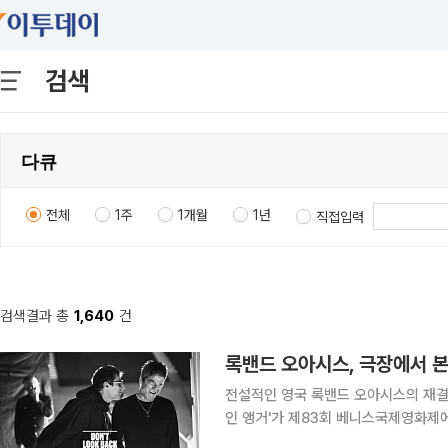
검색
전체
1주
1개월
1년
직접입력
검색결과 총
1,640
건
록밴드 오아시스, 극장에서 
전설적인 영국 록밴드 오아시스의 재결합
인 앵거'가 제83회 베니스국제영화제에서 
트디즈니 컴퍼니 코리아에 따르면 '오아시스: