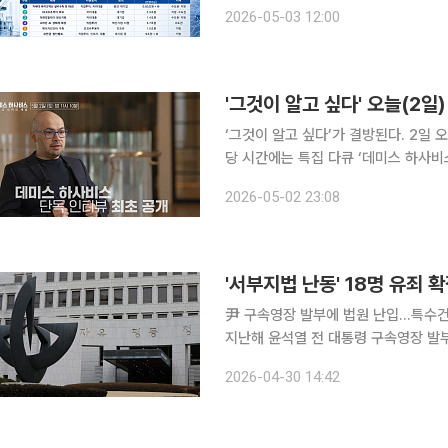
를 본격화하고 있다. 단순한 기업 지원
2026-05-03 12:00
융’에 속도가 붙고 있다
‘그것이 알고 싶다’가 결방된다. 2일 오후 방송 예정이었던 SBS ‘그것이 알고싶다’가 결방한다. 해
당 시간에는 특집 다큐 ‘데미스 하사비스 : 알파고
지능 분야에서 최초로 노벨화학상을 수
2026-05-02 23:08
SBS는 영국 본사에서 하사비스를 직접
'서부지법 난동' 18명 유죄 
尹 구속영장 발부에 법원 난입…특수건
지난해 윤석열 전 대통령 구속영장 발
확정됐다. 대법원은 이들의 상고를 모두 기각하고 원심을
2026-04-30 14:42
관)는 30일 특수건조물침입 등 혐의로 