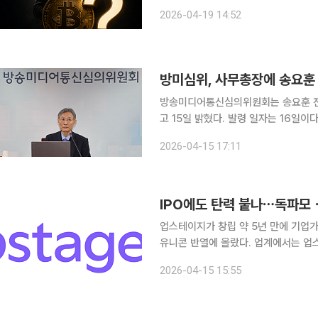
모토’가 누구인지에 대한 추적 결과가 
2026-04-19 14:52
개가 임박하면서 가상자산 가격이 급락
방미심위, 사무총장에 송요훈 
방송미디어통신심의위원회는 송요훈 전
고 15일 밝혔다. 발령 일자는 16일이다. 송요훈 사무총장은 MBC 보도국 기자로 입사해 MBC
회 회장, 보도국 문화부장, 사회부장,
2026-04-15 17:11
업스테이지가 창립 약 5년 만에 기업가
유니콘 반열에 올랐다. 업계에서는 업스
인수’ 등 기대할 만한 요소 많은 상황에서
2026-04-15 15:55
일 업스테이지는 총 1800억 원 규모