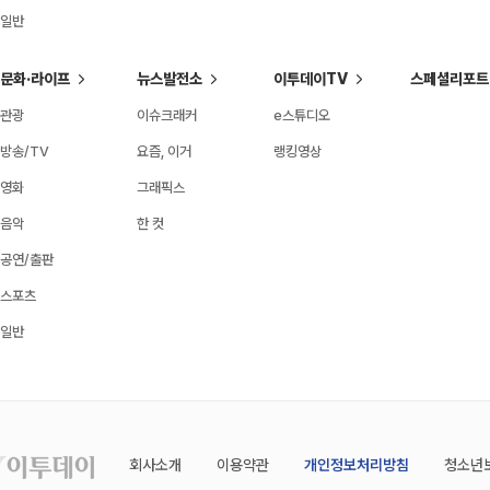
일반
문화·라이프
뉴스발전소
이투데이TV
스페셜리포트
관광
이슈크래커
e스튜디오
방송/TV
요즘, 이거
랭킹영상
영화
그래픽스
음악
한 컷
공연/출판
스포츠
일반
회사소개
이용약관
개인정보처리방침
청소년