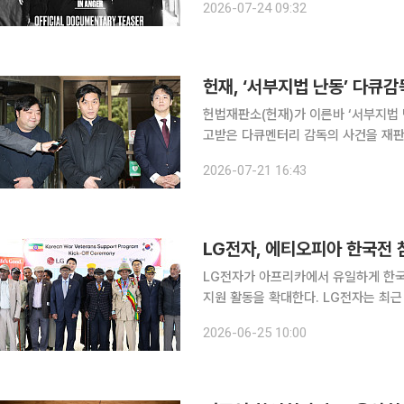
2026-07-24 09:32
ANGER)'는 9월 2일부터 12일까지 
헌재, ‘서부지법 난동’ 다큐
헌법재판소(헌재)가 이른바 ‘서부지법
고받은 다큐멘터리 감독의 사건을 재판소원에 회부했다. 21일 오후
촬영을 위해 법원에 들어갔다는 사정을
2026-07-21 16:43
활동의 자유, 평등권 등 기본권을 침
LG전자, 에티오피아 한국전
LG전자가 아프리카에서 유일하게 한
지원 활동을 확대한다. LG전자는 최근 에티오피아 한국전쟁 참전용사 기념관에서 국제개발 비정부
기구(NGO) 월드투게더, 에티오피아
2026-06-25 10:00
을 열었다고 25