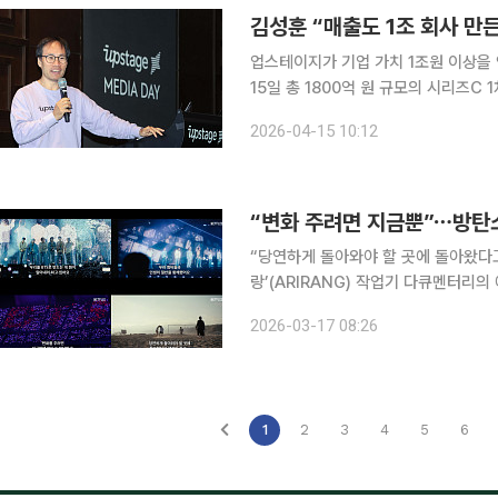
업스테이지가 기업 가치 1조원 이상을 
15일 총 1800억 원 규모의 시리즈
기업 가치 1조원을 넘어 실질적인 매출 1조원 돌
2026-04-15 10:12
는 이날 자신의 페이스북 글을 통해 “
“변화 주려면 지금뿐”⋯방탄소
“당연하게 돌아와야 할 곳에 돌아왔다고 생각한다” 그룹 방탄소년단(B
랑’(ARIRANG) 작업기 다큐멘터리의 예고편이 공개됐다. 17일
(SNS)에 올라온 다큐멘터리 영화 ‘BT
2026-03-17 08:26
의 과거, 현재, 미래를 보여준다. 영상
1
2
3
4
5
6