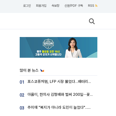
로그인
회원가입
속보창
신문/PDF 구독
RSS
많이 본 뉴스
포스코퓨처엠, LFP 시장 뚫었다…배터리사와 대규모 장기 공급 합의
01
아옳이, 한의사 김형배와 벌써 200일⋯꽃다발 들고 "프러포즈 아냐"
02
추미애 "복지가 아니라 도민이 늘었다"…재정난 책임론 정면돌파
03