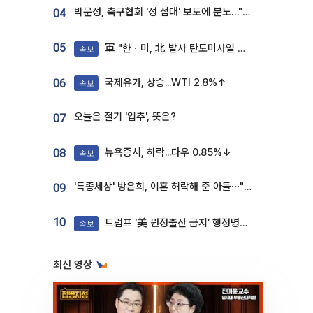
박문성, 축구협회 '성 접대' 보도에 분노…"다 말아먹으려고 작정했나"
04
05
軍 "한ㆍ미, 北 발사 탄도미사일 제원 정밀분석 중"
속보
국제유가, 상승...WTI 2.8%↑
06
속보
오늘은 절기 '입추', 뜻은?
07
뉴욕증시, 하락...다우 0.85%↓
08
속보
'특종세상' 방은희, 이혼 허락해 준 아들⋯"너무 잘 커줬다" 오열
09
10
트럼프 ‘美 원정출산 금지’ 행정명령 서명
속보
최신 영상