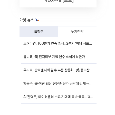
1420원대 [포토]
마켓 뉴스
특징주
투자전략
고려아연, 106분기 연속 흑자...2분기 '어닝 서프라이즈'에 장 초반 12%대 강세
유니켐, 美 전자피부 기업 인수 소식에 상한가
우리로, 광트랜시버 필수 부품 상용화...美 중국산 퇴출 추진에 상승세
항공주, 美·이란 협상 진전과 유가 급락에 강세⋯한진칼 8%↑
AI 전력주, 데이터센터 수요 기대에 동반 급등…효성중공업 10%↑