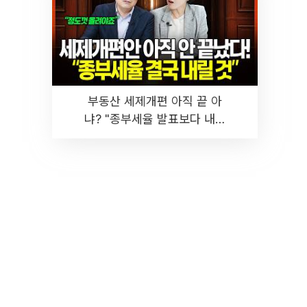
부동산 세제개편 아직 끝 아
냐? "종부세율 발표보다 내릴
것" 장기거주·양도세 전망 I 집
땅지성 I 김인만, 진미윤