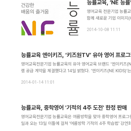
능률교육, ‘NE 능
영어교육 전문기업 능률교육이
함께 새로운 기업 이미지(
지를 담은 기업 브랜드 슬로건 ‘건
2014-10-08 11:11
립된 능률교육은 ‘능률 VOCA
능률교육 엔이키즈, ‘키즈원TV’ 유아 영어 프로
영어교육전문기업 능률교육의 유아 영어교육 브랜드 ‘엔이키즈(NE 
램 공급 계약을 체결했다고 14일 밝혔다. ‘엔이키즈(NE KIDS)’는 능률VOCA, 리딩튜터 등 중고등 영어 참고서와 영어 교과서로 잘 알려진
능률교육이 2013년 선보인 유아 영어교육 브랜드로 누리 과정과
2014-01-14 11:01
능률교육, 중학영어 '기적의 4주 도전' 한정 판매
영어교육전문기업 능률교육은 여름방학을 맞아 중학영어 프로그램인 
일과 오는 13일 이틀에 걸쳐 '여름방학 기적의 4주 학습법' 강연회를 무료로 개최한다. 능률교육의
(www.teensup.com)'에서 이달 1일부터 21일까지 한정 판매