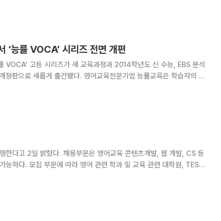
 ‘능률 VOCA’ 시리즈 전면 개편
 VOCA’ 고등 시리즈가 새 교육과정과 2014학년도 신 수능, EBS 분석
 출간됐다. 영어교육전문기업 능률교육은 학습자의 다
충족시키고자 베스트셀러 어휘학습서 ‘능률 VOCA’ 고등 시리즈를 △어원
편 △수능 실전편 총 4권으로 전면
교육 콘텐츠개발, 웹 개발, CS 등
가능하다. 모집 부문에 따라 영어 관련 학과 및 교육 관련 대학원, TESOL
 웹 개발