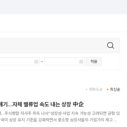
~
적용
정확도순
최신순
 얘기…자체 밸류업 속도 내는 상장 中企
에…주식병합·자사주 취득 나서“성장성·사업 지속 가능성 고려되면 균형 있
자들의 ‘애국 매수’로 주목받은 모나미와 한성기업 등의 사례도 있지만,