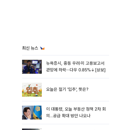
최신 뉴스
뉴욕증시, 중동 우려·미 고용보고서
관망에 하락⋯다우 0.85%↓[상보]
오늘은 절기 '입추', 뜻은?
이 대통령, 오늘 부동산 정책 2차 회
의…공급 확대 방안 나오나