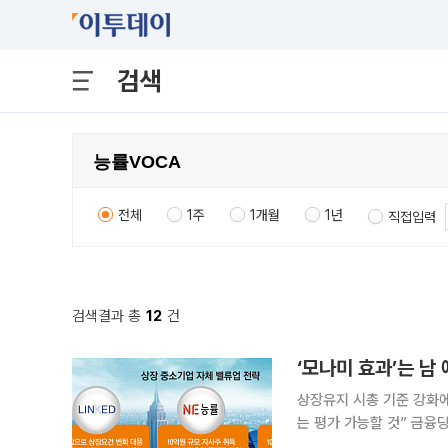
검색
전체
1주
1개월
1년
직접입력
검색결과 총
12
건
‘모나미 효과’는 남
상장유지 시총 기준 강화
는 평가 가능할 것” 금융당국이 상장 유지 기준을 강화하면서 중소형 상장사들의 기업가치 제고 움
직임이 빨라졌다. 개인투자