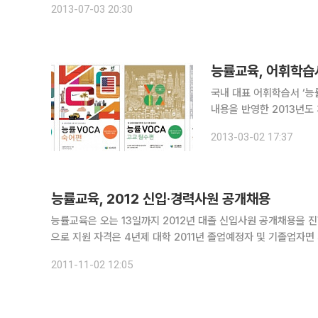
2013-07-03 20:30
능률교육, 어휘학습서
국내 대표 어휘학습서 ‘능률
내용을 반영한 2013년도 개정판으로 새롭게
양한 요구와 학습 수준을 
2013-03-02 17:37
편 △숙어편 △고교 필수
능률교육, 2012 신입·경력사원 공개채용
능률교육은 오는 13일까지 2012년 대졸 신입사원 공개채용을 진행한다고 2일 밝혔다. 채용부문은 영어
으로 지원 자격은 4년제 대학 2011년 졸업예정자 및 기졸업자면 
전공자는 우대한다. 국가영어능력평가시험(NEAT) 콘텐츠 개발,
2011-11-02 12:05