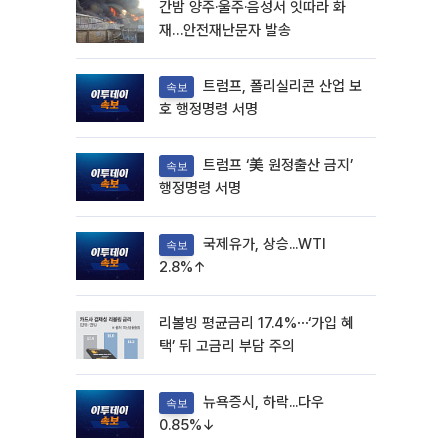
간밤 양주·울주·음성서 잇따라 화
재…안전재난문자 발송
트럼프, 폴리실리콘 산업 보
속보
호 행정명령 서명
트럼프 ‘美 원정출산 금지’
속보
행정명령 서명
국제유가, 상승...WTI
속보
2.8%↑
리볼빙 평균금리 17.4%⋯‘가입 혜
택’ 뒤 고금리 부담 주의
뉴욕증시, 하락...다우
속보
0.85%↓