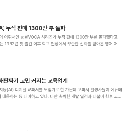
주식병합과 자사주 매입·신사업 확대 등 자체적
’, 누적 판매 1300만 부 돌파
어 어휘서인 능률VOCA 시리즈가 누적 판매 1300만 부를 돌파했다고
정 교육과정을 반영해 전 시리즈가 개정 출간되며 판매 성과를 이어가고 있
는 내신과 수능 대비에 맞춰 학습
새판짜기 고민 커지는 교육업계
지능(AI) 디지털 교과서를 도입기로 한 가운데 교과서 발생사들이 에듀테
 대응하는 등 대비하고 있다. 다만 촉박한 개발 일정과 더불어 향후 교과
 참여에 대한 고민이 커지고 있다. 19일 업계에 따르면 정부는
ㆍ영어ㆍ정보ㆍ국어(특수교육) 교과에