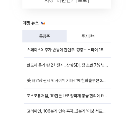
시장 '이번엔?' [포토]
마켓 뉴스
특징주
투자전략
스페이스X 주가 반등에 관련주 ‘껑충’⋯스피어 18%ㆍ에이치브이엠 12%↑
반도체 온기 탄 2차전지...삼성SDI, 장 초반 7% 넘게 껑충
美 태양광 관세 반사이익 기대감에 한화솔루션 20%대·OCI홀딩스 14%대 급등
포스코퓨처엠, 19만톤 LFP 양극재 공급 합의에 9%대 강세
고려아연, 106분기 연속 흑자...2분기 '어닝 서프라이즈'에 장 초반 12%대 강세