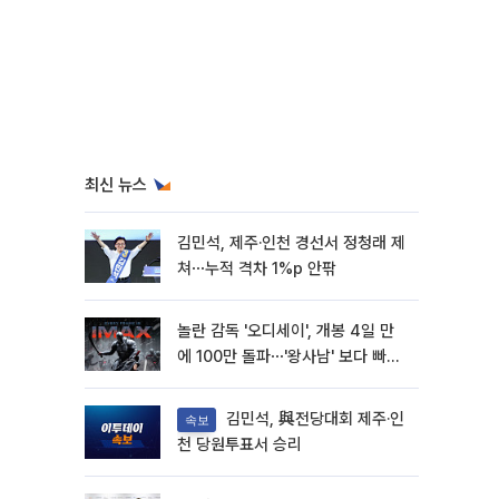
최신 뉴스
김민석, 제주·인천 경선서 정청래 제
쳐⋯누적 격차 1%p 안팎
놀란 감독 '오디세이', 개봉 4일 만
에 100만 돌파⋯'왕사남' 보다 빠르
다
김민석, 與전당대회 제주·인
속보
천 당원투표서 승리