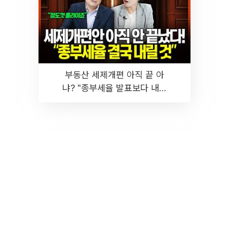
부동산 세제개편 아직 끝 아
냐? "종부세율 발표보다 내릴
것" 장기거주·양도세 전망 I 집
땅지성 I 김인만, 진미윤