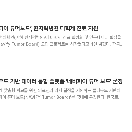
도출됐으며, 정부·학회·산업계가 협력한
파이 튜머보드’, 원자력병원 다학제 진료 지원
의학원(이하 원자력병원)이 다학제 진료 활성화 및 연구데이터 확장을
ify Tumor Board) 도입 프로젝트를 시작했다고 4일 밝혔다. 한국로
드는 하나의 화면에서 환자의 데이터를 한눈에 보여주고, 각 환자에게 최
논문, 가이드라인 등을 추천해 맞춤형
드 기반 데이터 통합 플랫폼 '네비파이 튜머 보드' 론칭
 맞춤형 치료를 위한 의료진의 의사 결정을 지원하는 클라우드 기반의
이 튜머 보드(NAVIFY Tumor Board)’를 국내에 론칭한다. 한국로슈
를 열고 디지털 솔루션인 네비파이 튜머 보드와 맞춤의료 분야를 구현해 나
다. 이번에 론칭하는 네비파이 튜머 보