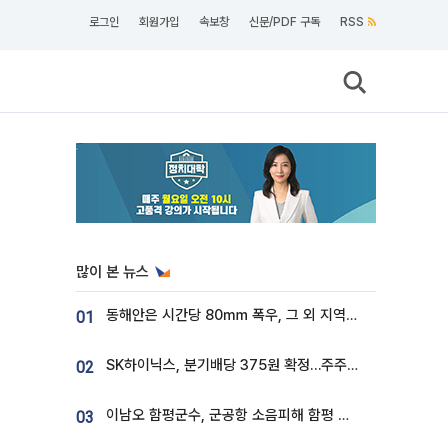
로그인
회원가입
속보창
신문/PDF 구독
RSS
많이 본 뉴스
동해안은 시간당 80㎜ 폭우, 그 외 지역은 폭염…‘극과 극 날씨’
01
SK하이닉스, 분기배당 375원 확정…주주환원책 9월로 앞당겨 발표
02
이남오 함평군수, 군공항 소음피해 함평 보상 요구
03