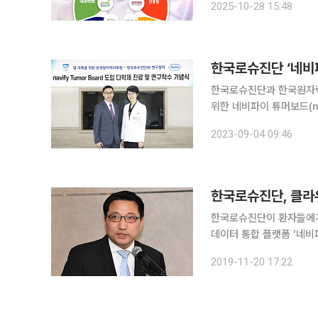
2025-10-28 15:48
연구자 인식조사를 통해 
한국로슈진단 ‘네비
한국로슈진단과 한국원자력
위한 네비파이 튜머보드(nav
슈진단의 네비파이 튜머보
2023-09-04 09:46
적화된 글로벌 임상시험, 
한국로슈진단, 클라우
한국로슈진단이 환자들에게
데이터 통합 플랫폼 ‘네비파
진단은 20일 기자간담회
2019-11-20 17:22
가는 회사의 비전을 공개했