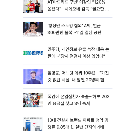
AT마드리드 ‘7번’ 이강인 “120%
쏟겠다”⋯시메오네 감독 “필요한 선
수”
'황정민 스토킹 혐의' A씨, 벌금
300만원 불복⋯11일 결심 공판
민주당, 개인정보 유출 늑장 대응 논
란에⋯“당시 점검서 이상 없었다”
임영웅, 어느덧 데뷔 10주년⋯"가진
것 없던 시절, 내 앞엔 20명의 팬
뿐"
폭염에 온열질환자 속출⋯하루 202
명 응급실 찾고 3명 숨져
10대 건설사 브랜드 아파트 청약 경
쟁률 9.85대 1…일반 단지의 4배