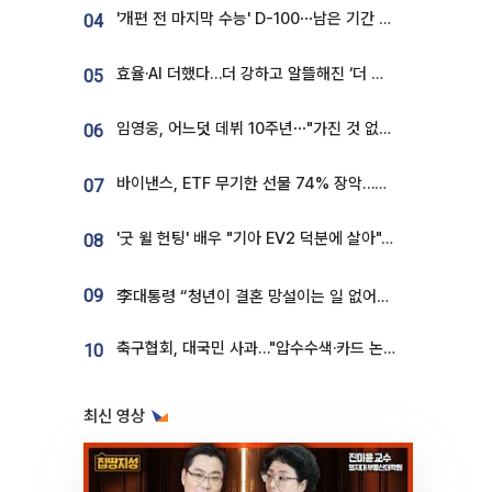
'개편 전 마지막 수능' D-100⋯남은 기간 성적 올릴 전략은
04
효율·AI 더했다…더 강하고 알뜰해진 ‘더 뉴 그랜저 하이브리드’ [ET의 모빌리티]
05
임영웅, 어느덧 데뷔 10주년⋯"가진 것 없던 시절, 내 앞엔 20명의 팬뿐"
06
바이낸스, ETF 무기한 선물 74% 장악…한국 레버리지 ETF 거래 급증 [e가상자산]
07
'굿 윌 헌팅' 배우 "기아 EV2 덕분에 살아"…교통사고 후 안전성 극찬
08
09
李대통령 “청년이 결혼 망설이는 일 없어야...제도상 불이익 조사”
축구협회, 대국민 사과…"압수수색·카드 논란 사죄, 강도 높은 쇄신"
10
최신 영상