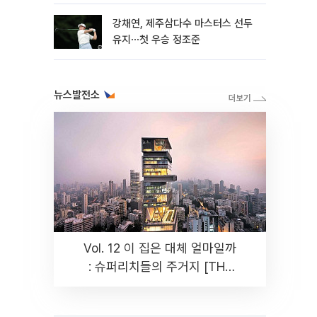
강채연, 제주삼다수 마스터스 선두
유지⋯첫 우승 정조준
뉴스발전소
Vol. 12 이 집은 대체 얼마일까
: 슈퍼리치들의 주거지 [THE
RARE]