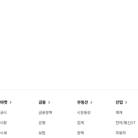
마켓
금융
부동산
산업
공시
금융정책
시장동향
재계
시황
은행
업계
전자/통신/IT
시세
보험
정책
자동차