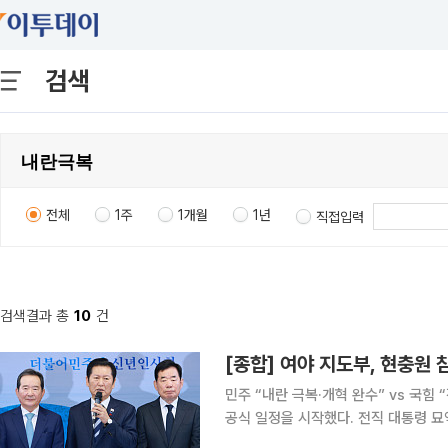
검색
전체
1주
1개월
1년
직접입력
검색결과 총
10
건
[종합] 여야 지도부, 현충원
민주 “내란 극복·개혁 완수” vs 국힘 “정치 기본·민심” 강조
공식 일정을 시작했다. 전직 대통령 묘
징적 행보’에 나섰다. 더불어민주당은 ‘