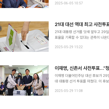
2025-06-05 10:57
를 인수인계할 직원도 두지 않고 사무실
21대 대선 역대 최고 사전투표
21대 대통령 선거를 닷새 앞두고 29
표율을 기록할 수 있다는 관측이 나온
이 강하게 반영됐을 가능성이 제기된다. 중앙선거관리위원회에 따르면 사전 투표 첫 날인 이날
2025-05-29 15:22
3시 투표율이 14.5%를 기록하며 지
이재명, 신촌서 사전투표…"
이재명 더불어민주당 대선 후보가 29
대 대통령 선거 투표를 마쳤다. 이 후보는 이날 오전 10시쯤 구 신촌동 주민센터에 도착해 투표를 완
료했다. 그는 청년층 투표를 독려하기 위해 
2025-05-29 11:08
를 마친 뒤 신촌역 광장으로 나와 "투