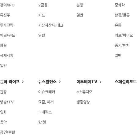
장외/IPO
2금융
분양
중화학
특징주
카드
일반
항공/물류
투자전략
가상자산/핀테크
유통
채권/펀드
일반
의료/바이오
환율
중기/벤처
국제시황
일반
일반
문화·라이프
뉴스발전소
이투데이TV
스페셜리포트
관광
이슈크래커
e스튜디오
방송/TV
요즘, 이거
랭킹영상
영화
그래픽스
음악
한 컷
공연/출판