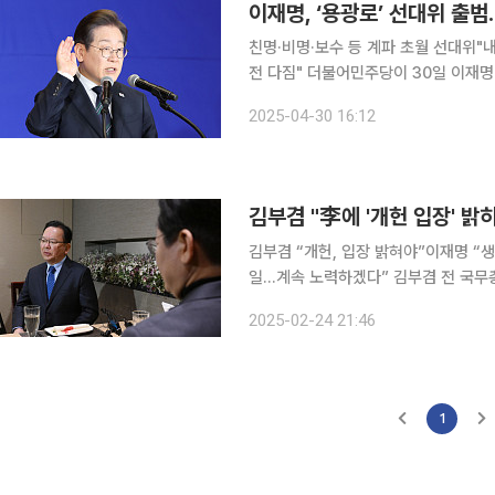
이재명, ‘용광로’ 선대위 출
친명·비명·보수 등 계파 초월 선대위"
전 다짐" 더불어민주당이 30일 이재명 대선 후보를 중심으로 한 중앙선거대책위원회를 출범하면서
본격 대선 체제로의 전환에 나섰다. 민
2025-04-30 16:12
한 인사들이 대거 참여한 ‘용광로’ 선대
김부겸 "李에 '개헌 입장' 
김부겸 “개헌, 입장 밝혀야”이재명 “생
일…계속 노력하겠다” 김부겸 전 국무총리는 이재명 더불어민주당 대표와의 만찬 회동에서 ‘개헌’에
대한 입장을 밝힐 것을 요구했다고 밝혔
2025-02-24 21:46
1