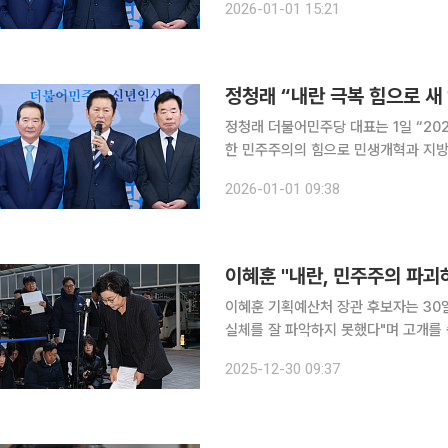
2026-01-01 15:21
민의힘은 민심 
정청래 “내란 극복 힘으로 
정청래 더불어민주당 대표는 1일 “20
한 민주주의의 힘으로 민생개혁과 지방선거 승
오전 서울 여의도 중앙당사 2층 당원존
2026-01-01 09:38
운 한 해였지만 국민 덕분에 내란을 
이혜훈 "내란, 민주주의 파괴
이혜훈 기획예산처 장관 후보자는 30
실체를 잘 파악하지 못했다"며 고개를 숙였다. 이 후보자는 이날 서울 예금보험공
청문회 준비 사무실 출근길에 기자들과 
2025-12-30 09:37