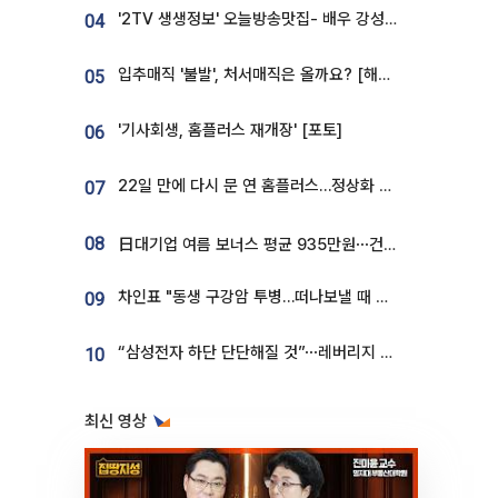
'2TV 생생정보' 오늘방송맛집- 배우 강성진 단골! 쌀국수ㆍ푸팟퐁 커리 맛집 '블○○○'
04
입추매직 '불발', 처서매직은 올까요? [해시태그]
05
'기사회생, 홈플러스 재개장' [포토]
06
22일 만에 다시 문 연 홈플러스…정상화 바쁜데 재고 없어 ‘발동동’[가보니]
07
08
日대기업 여름 보너스 평균 935만원⋯건설회사 1800만 넘어
차인표 "동생 구강암 투병…떠나보낼 때 가장 힘들었다”
09
“삼성전자 하단 단단해질 것”⋯레버리지 규제에 쏠림 완화 [찐코노미]
10
최신 영상