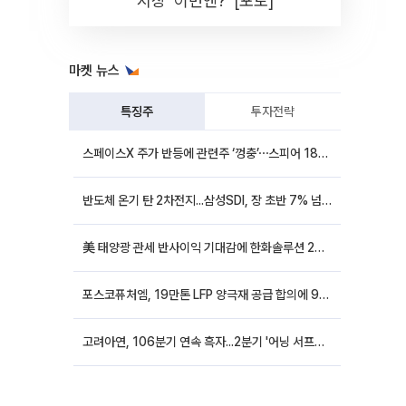
시장 '이번엔?' [포토]
마켓 뉴스
특징주
투자전략
스페이스X 주가 반등에 관련주 ‘껑충’⋯스피어 18%ㆍ에이치브이엠 12%↑
반도체 온기 탄 2차전지...삼성SDI, 장 초반 7% 넘게 껑충
美 태양광 관세 반사이익 기대감에 한화솔루션 20%대·OCI홀딩스 14%대 급등
포스코퓨처엠, 19만톤 LFP 양극재 공급 합의에 9%대 강세
고려아연, 106분기 연속 흑자...2분기 '어닝 서프라이즈'에 장 초반 12%대 강세