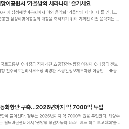
해맞이공원서 '가을밤의 세라나데' 즐기세요
 6시에 삼성해맞이공원에서 야외 음악회 ‘가을밤의 세레나데’를 연다고
 첼리스트 김해은, 팬플루티스트 김창균, 하모니스트 이병란 등의 아티스트
. 한강변 언덕에 위치한 삼성해맞이공원은 한강의
토교통부 ◇과장급 직제개편 △공항건설팀장 이경재 ◇과장급 전보
리청 진주국토관리사무소장 박병환 △공간정보제도과장 이동민 ◆공정
래과장 박선정 ◆국민권익위원회 ◇과장급 전보 △특별민원심사과장
자동화항만 구축…2026년까지 약 7000억 투입
에 들어선다. 정부는 2026년까지 약 7000억 원을 투입한다. 해양수
있는 월드마린센터에서 ’광양항 항만자동화 테스트베드 착수 보고대회’를 개