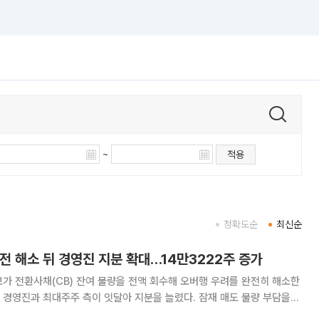
~
적용
정확도순
최신순
완전 해소 뒤 경영진 지분 확대…14만3222주 증가
가 전환사채(CB) 잔여 물량을 전액 회수해 오버행 우려를 완전히 해소한
경영진과 최대주주 측이 잇달아 지분을 늘렸다. 잠재 매도 물량 부담을
개인 자금을 투입해 주식을 사들였다는 점에서 장기 성장과 기업가치 상승