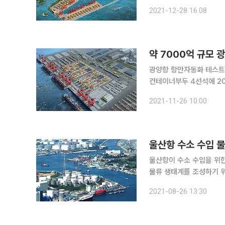
TOP3 스마트 허브항만으로 도약할 수 
2021-12-28 16:08
글로벌 물류거점 허브항만
약 7000억 규모
광양항 항만자동화 테스트
컨테이너부두 4선석에 20
핵심으로 한다. 해양수산부는 국내 안정적인 자동화항만 도입과 관련 기술 및 산업 활성화를 위한
2021-11-26 10:00
항만자동화 테스트베드 구
울산항 수소 수입 
울산항이 수소 수입을 위한 물류허브로 조성된다. 
물류 생태계를 조성하기 
육성을 위한 업무협약’을
2021-08-26 13:30