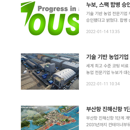
누보, 스팩 합병 승
기술 기반 농업 전문기업
승인됐다고 밝혔다. 합병 승인에 따라 누보는 오는 3월 4일 코스닥 시장에 입성한다. 회사는 이번
합병을 통해 유입되는 자금
2022-01-14 13:35
력 충원에 활용할 계획이
세계 최고 수준 코팅 비료 제
농업 전문기업 누보가 대
해 성장 전략을 밝혔다. 누보의 김창균, 이경원 대표이사는 “지난 2007년 설립 이후 꾸준한 연구 개
2022-01-11 10:34
발 활동으로 업계 내 기술
부산항 진해신항 1단
부산항 진해신항 1단계 개
2031년까지 컨테이너부두