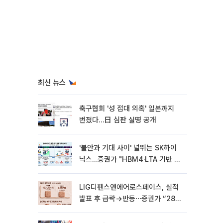
최신 뉴스
축구협회 '성 접대 의혹' 일본까지
번졌다…日 심판 실명 공개
'불안과 기대 사이' 널뛰는 SK하이
닉스…증권가 "HBM4·LTA 기반 펀
터멘털 견고"
LIG디펜스앤에어로스페이스, 실적
발표 후 급락→반등⋯증권가 “28년
까지 튼튼”