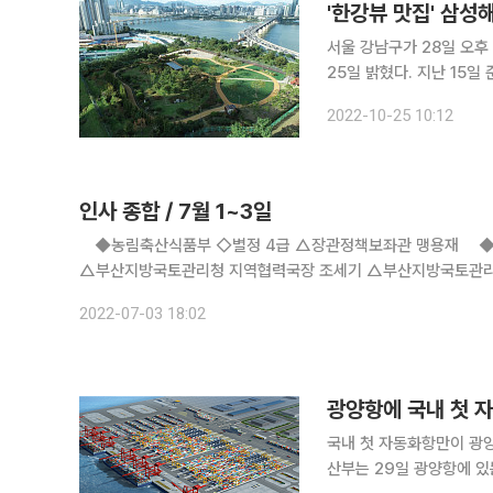
'한강뷰 맛집' 삼성
서울 강남구가 28일 오후
25일 밝혔다. 지난 15일 준공한 삼성해맞이공원의 개장을 축하하기 위해 기획된 이번 음악회는 클
래식 기타리스트 장대건,
2022-10-25 10:12
들이 참여한다
인사 종합 / 7월 1~3일
◆농림축산식품부 ◇별정 4급 △장관정책보좌관 맹용재 ◆국
△부산지방국토관리청 지역협력국장 조세기 △부산지방국토관
거래위원회 ◇과장급 전보 △카르텔총괄과장 이승규 △유통거
2022-07-03 18:02
광양항에 국내 첫 
국내 첫 자동화항만이 광양항
산부는 29일 광양항에 