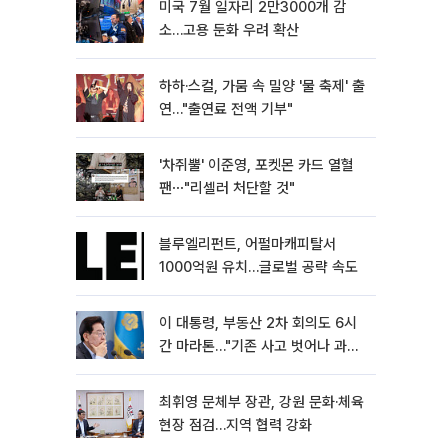
미국 7월 일자리 2만3000개 감
소…고용 둔화 우려 확산
하하·스컬, 가뭄 속 밀양 '물 축제' 출
연…"출연료 전액 기부"
'차쥐뿔' 이준영, 포켓몬 카드 열혈
팬⋯"리셀러 처단할 것"
블루엘리펀트, 어펄마캐피탈서
1000억원 유치…글로벌 공략 속도
이 대통령, 부동산 2차 회의도 6시
간 마라톤…"기존 사고 벗어나 과감
히 실천"
최휘영 문체부 장관, 강원 문화·체육
현장 점검…지역 협력 강화