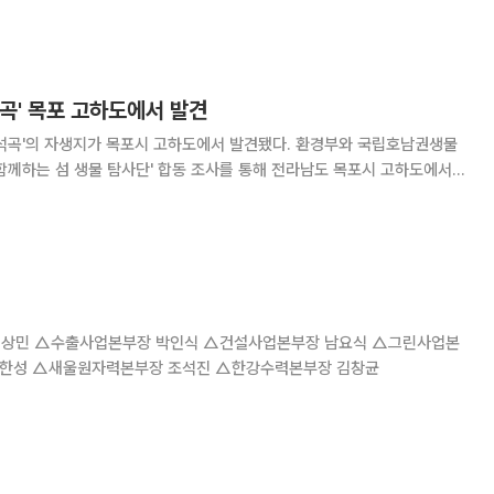
곡' 목포 고하도에서 발견
 자생지가 목포시 고하도에서 발견됐다. 환경부와 국립호남권생물
함께하는 섬 생물 탐사단' 합동 조사를 통해 전라남도 목포시 고하도에서
 식물인 석곡의 자생지를 확인했다고 29일 밝혔다. 석곡은 바위나 나
상록성 여러해살이풀로 우리나라 제주도와 남
김한성 △새울원자력본부장 조석진 △한강수력본부장 김창균