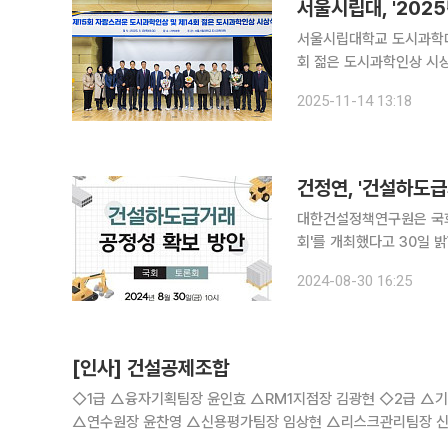
서울시립대, '202
서울시립대학교 도시과학대
회 젊은 도시과학인상 시상식을 개최했다고 1
립 15주년 및 도시과학대
2025-11-14 13:18
시립대 도시과학 분야의 
대한건설정책연구원은 국회
회'를 개최했다고 30일 밝혔다. 이번 토론회는 강민국 국회 정무위원회 의원, 민
최하고 대한건설정책연구원
2024-08-30 16:25
도급법학회의 후원으로 부
[인사] 건설공제조합
◇1급 △융자기획팀장 윤인효 △RM1지점장 김광현 ◇2급 △기획조정팀장 정상용 △경기금융센터 부센터장 강현주 △홍보팀장 정석원
△연수원장 윤찬영 △신용평가팀장 임상현 △리스크관리팀장 신미연 △신용심사부본부장 이용호 △신용심사1팀장 권우진 △신용심사2
팀장 곽재호