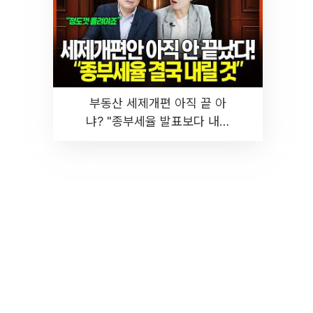
부동산 세제개편 아직 끝 아
냐? "종부세율 발표보다 내릴
것" 장기거주·양도세 전망 I 집
땅지성 I 김인만, 진미윤