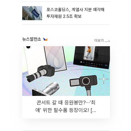
포스코홀딩스, 계열사 지분 매각해
투자재원 2.5조 확보
뉴스발전소
콘서트 갈 때 응원봉만?⋯'최
애' 위한 필수품 등장이오! [솔
드아웃]