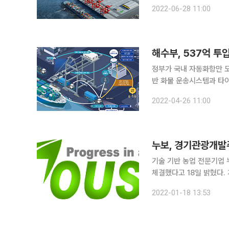
최하고 광양항 항만자동화 테스트
2022-06-28 11:00
항 3-2단계 컨테이너부두 
해수부, 537억 투
정부가 국내 자동화항만 도입을 위해
반 화물 운송시스템과 타이
밝혔다. 최근 글로벌 물류대란이 발생하면서 화물을 보다 효율적이고 24시간 동안 중단 없이 처리
2022-04-26 11:00
할 수 있는 자동화항만에 
누보, 경기관광개발
기술 기반 농업 전문기업
체결했다고 18일 밝혔다. 계약 기간은 2023
부터 코스 관리를 맡고 있
2022-01-18 13:53
결하게 됐다”며 “지난해 