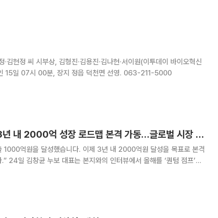
에 대한 자신감을 드러낸 행보로 풀이된다. 4일 금융감독원 전자공시
김현정·김현정 씨 시부상, 김형진·김용진·김나현·서이원(이투데이 바이오혁신
15일 07시 00분, 장지 정읍 덕천면 선영. 063-211-5000
김창균 누보 대표 “3년 내 2000억 성장 로드맵 본격 가동…글로벌 시장 판 흔든다”
출 1000억원을 달성했습니다. 이제 3년 내 2000억원 달성을 목표로 본격
텀 점프’의
 의지를 드러냈다. 누보는 2007년 창립 이후 단 한 차례도 역성장 없이
준한 성장을 이어왔으며,