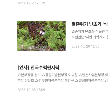
2023-12-29 20:19
멸종위기 난초과 '석
멸종위기 난초과 식물인 '석곡'의
자원관은 '시민 과학자와 
멸종위기 야생생물 II급 난초과
2022-12-29 12:00
무줄기에 붙어서 자라는 
[인사] 한국수력원자력
◇본부장급 전보 △품질기술본부장 이승철 △발전사업본부장 이상민 △수출사업본부장 박인식 △건설사업본부장 남요식 △그린사업본
부장 장필호 △한빛원자력본부장 최헌규 △월성원자력본부장 
2022-12-08 15:09