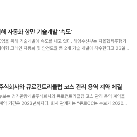
베드 구축에 본격적으로 착수한다고 밝혔다. 75만㎡ 규모인 광양
4선석에 2026년까지 총 6915억 원
입해 자동화 항만 기술개발 '속도'
 기술개발에 속도를 내고 있다. 해양수산부는 자율협력주행기
어형 크레인 자동화 및 안전모듈 등 2개 기술 개발에 착수한다고 26일
대한 관심이 높아지고 있다. 하지만 우리나라는
주식회사와 큐로컨트리클럽 코스 관리 용역 계약 체결
 누보는 경기관광개발주식회사와 큐로컨트리클럽 코스 관리 용역 계약을
년까지다. 회사 관계자는 “큐로CC는 누보가 2020년
는 골프장으로, 검증된 골프장 관리 실력을 바탕으로 이번 재계약까지 체
12월 신규 체결한 애경중부컨트리클럽 코스