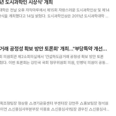
5년 도시과학인 시상식' 개최
학은 전날 오후 자작마루에서 제15회 자랑스러운 도시과학인상 및 제14
4일 밝혔다. 도시과학인상은 2011년 도시과학대학 설
학원 설립 30주년을 기념해 제정된 상으로, 올해로 15회를 맞이했다. 서울
발전에 기여한 동문들의 업적을 기리고자 마
건정연, '건설하도급거래 공정성 확보 방안 토론회' 개최…"부당특약 개선돼야"
 의원회관 제2소회의실에서 '건설하도급거래 공정성 확보 방안 토론
병덕 의원이 공동주
이 주관했다. 대한전문건설협회와 공정거래위원회, 국토교통부, 한국하
당특약 근절과 안정적인 하도급대금 지급을 위한 개선 방
 △영업지원팀장 김원영 △정보보호팀장 임동철 △감사실 선임감사역 윤한철