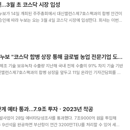
인…3월 초 코스닥 시장 입성
 누보가 14일 개최된 주주총회에서 대신밸런스제7호스팩과의 합병 안건이
을 생산 설비 증설, 마케팅 활동을 통한 브랜드 인지도 향상, 전문 기술 인
다. 누보와 대신밸런스제7호스팩의
기술 기반 농업기업 누보 "코스닥 합병 상장 통해 글로벌 농업 전문기업 도약"
조 기술 보유녹차 수출량 지난해 국내 전체 수출의 91% 차지 기술 기반
신밸런스제7호스팩과의 합병 상장을 앞두고 11일 온라인 기자간담회를 통
 선도 업체로 지속 성장하고 있
계 예타 통과…7.9조 투자ㆍ2023년 착공
발사업이 28일 예비타당성조사를 통과했다. 7조9000억 원을 투입해
 9선석을 완공하면 부산항이 연간 3200만TEU를 처리할 수 있어 세계