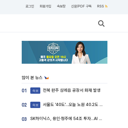
로그인
회원가입
속보창
신문/PDF 구독
RSS
많이 본 뉴스
전북 완주 삼례읍 공장서 화재 발생
01
속보
서울도 '40도'…오늘 노원 40.2도 기록
02
속보
SK하이닉스, 용인·청주에 54조 투자…AI 메모리 생산기지 키운다
03