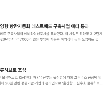
있을 것으로 기대된다. 28일 해양수산부에 따르면 부산항을
으로 육성하기 위해 추진 중인 부산항 진
 광양항 항만자동화 테스트베드 구축사업 예타 통과
베드 구축사업이 예비타당성조사를 통과했다. 이 사업은 광양항 3-2단계
26년까지 약 7000억 원을 투입해 자동화 하역장비 등을 도입하는 것을
축사업이 예타를 통과했다고 26일 밝혔다.
물류허브로 조성
해양수산부는 울산항에 해외 그린수소 공급망 및
위해 26일 관련 공공기관‧기업과 온라인으로 ‘울산항 그린수소 물류허브
 체결했다고 밝혔다. 이번 협약에는 울산항만공사, 한국동서발전, 롯데정밀
화학, SK가스, 현대글로비스가 참여했다. 정부는 앞서 수소 경제 활