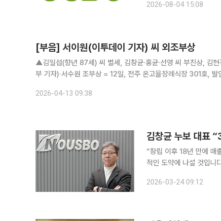
2026-08-04 15:08
[부음] 서이원(이투데이 기자) 씨 외조부상
▲김일섭(향년 87세) 씨 별세, 김창균·홍균·선영 씨 부친상, 
부 기자)·서수원 조부상 = 12일, 전주 온고을장례식장 301호, 발인 
2026-04-13 09:38
“창립 이후 18년 만에 매
적인 도약에 나설 것입니다.” 24일 김창균 누보 대표는 본지와의 인터뷰에서 올해를 ‘퀀
원년으로 삼겠다며 이 같은
2026-03-24 09:12
비료 사업을 중심으로 꾸