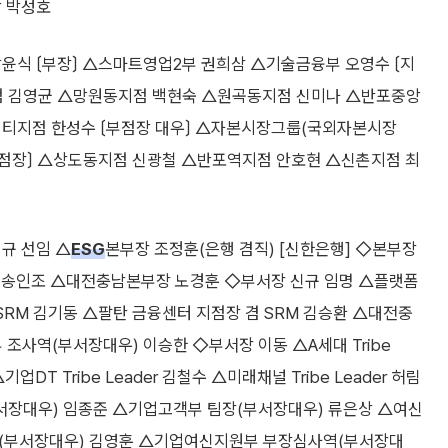
 박성호
윤식 〔부장〕 △스마트영업2부 권희삼 △기술금융부 오영수 〔지
 김영균 △망원동지점 백현숙 △원곡동지점 신미나 △반포중앙
티지점 한성수 〔부점장 대우〕 △자본시장그룹(국외자본시장
 〔지점장〕 △상도동지점 신광철 △반포역지점 안호현 △신촌지점 최
규 선임 △
ESG
본부장 조정훈(은행 겸직) [신한은행] ◇본부장
 송인조 △대전충남본부장 노경훈 ◇부서장 신규 임명 △플랫폼
RM 김기동 △팔탄 금융센터 지점장 겸 SRM 김승환 △대전중
 조사역(부서장대우) 이승한 ◇부서장 이동 △A세대 Tribe
기업DT Tribe Leader 김철수 △미래채널 Tribe Leader 허림
서장대우) 임종준 △기업고객부 팀장(부서장대우) 류은상 △여신
역(부서장대우) 김영훈 △기업여신지원부 부장심사역(부서장대