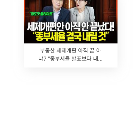
부동산 세제개편 아직 끝 아
냐? "종부세율 발표보다 내릴
것" 장기거주·양도세 전망 I 집
땅지성 I 김인만, 진미윤