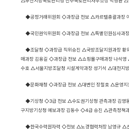
△부산지방국토관리청 진주국토관리사무소장 박병환 △
◆공정거래위원회 ◇과장급 전보 △카르텔총괄과장 
◆국민권익위원회 ◇과장급 전보 △특별민원심사과장
◆조달청 ◇과장급 직위승진 △국방조달지원과장 황
매과장 김용길 ◇과장급 전보 △쇼핑몰구매과장 나석영 
수호 △서울지방조달청 시설계약과장 성기석 △대전지
◆문화재청 ◇과장급 전보 △대변인 장철호 △운영지
◆기상청 ◇3급 전보 △수도권기상청 관측과장 김영동
구지방기상청 예보과장 김동수 ◇4급 승진 △관측정책
◆한국수력원자력 ◇전보 △노경협력처장 남영규 △신