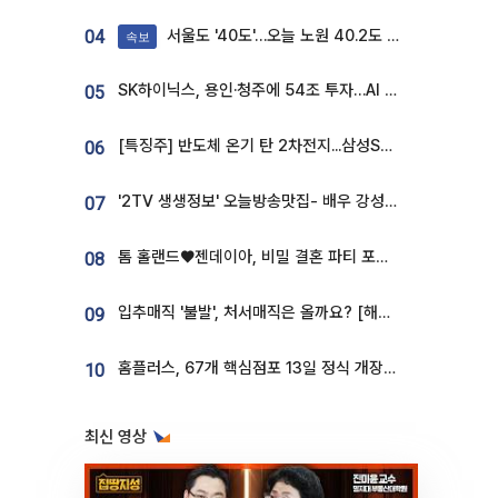
서울도 '40도'…오늘 노원 40.2도 기록
04
속보
SK하이닉스, 용인·청주에 54조 투자…AI 메모리 생산기지 키운다
05
[특징주] 반도체 온기 탄 2차전지...삼성SDI, 장 초반 7% 넘게 껑충
06
'2TV 생생정보' 오늘방송맛집- 배우 강성진 단골! 쌀국수ㆍ푸팟퐁 커리 맛집 '블○○○'
07
톰 홀랜드♥젠데이아, 비밀 결혼 파티 포착⋯호텔 대관비만 9억
08
입추매직 '불발', 처서매직은 올까요? [해시태그]
09
홈플러스, 67개 핵심점포 13일 정식 개장…영업 재개 속도
10
최신 영상