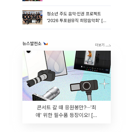
청소년 주도 음악·인권 프로젝트
'2026 투포원뮤직 희망음악회' [포
토]
뉴스발전소
콘서트 갈 때 응원봉만?⋯'최
애' 위한 필수품 등장이오! [솔
드아웃]