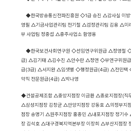
◆한국방송통신전파진흥원 ◇1급 승진 △감사실 이방일
영필 △기금사업관리팀 전기철 △검정관리팀 김용 △미래
부 사업팀 정중섭 △충주사업소 함영용
◆한국보건사회연구원 ◇선임연구위원급 △정영철 ◇연
급) △김기태 △김수진 △안수란 △정연 ◇부연구위원급
급(3급) △서지완 △임샛별 ◇행정원급(4급) △전민
약직 전문원급(4급) △박나영
◆건설공제조합 △중앙지점장 이금환 △종로지점장(직무
△삼성지점장 김창균 △안양지점장 강동호 △의정부지점
점장 송명기 △원주지점장 홍종민 △내포지점장 정기수
장 김석호 △대구경북지역본부장 이장희 △부산지점장 