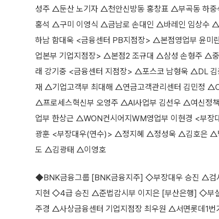
성주 △둔산 노기자 △천안신방동 홍창표 △부곡동 하중
홍석 △구미 이영식 △금남로 손대인 △바레인 임상수 
하남 함대욱 <금융센터 PB지점장> △본점영업부 윤미
업본부 기업지점장> △본점2 조규대 △삼성 손형주 △중
래 강기중 <금융센터 지점장> △포스코 남형욱 △DL
재 △기업고객부 최대해 △연금고객관리센터 김민정 △
△프로세스혁신부 오영주 △AI사업부 김선우 △여신정
업부 한상근 △WON컨시어지WM영업부 이현경 <부장
광훈 <부장대우(연수)> △정지혜 △정성욱 △김호은 
도 △김광태 △이영호
◆BNK금융그룹 [BNK금융지주] ◇부장대우 승진 △검
지현 ◇4급 승진 △준법감시부 이지은 [부산은행] ◇부
주경 △사상금융센터 기업지점장 최우원 △서면롯데1번