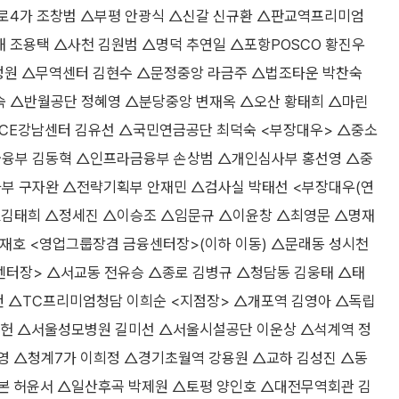
로4가 조창범 △부평 안광식 △신갈 신규환 △판교역프리미엄
 조용택 △사천 김원범 △명덕 추연일 △포항POSCO 황진우
최정원 △무역센터 김현수 △문정중앙 라금주 △법조타운 박찬숙
 △반월공단 정혜영 △분당중앙 변재옥 △오산 황태희 △마린
TCE강남센터 김유선 △국민연금공단 최덕숙 <부장대우> △중소
융부 김동혁 △인프라금융부 손상범 △개인심사부 홍선영 △중
부 구자완 △전략기획부 안재민 △검사실 박태선 <부장대우(연
△김태희 △정세진 △이승조 △임문규 △이윤창 △최영문 △명재
재호 <영업그룹장겸 금융센터장>(이하 이동) △문래동 성시천
센터장> △서교동 전유승 △종로 김병규 △청담동 김웅태 △태
건 △TC프리미엄청담 이희순 <지점장> △개포역 김영아 △독립
동헌 △서울성모병원 길미선 △서울시설공단 이운상 △석계역 정
영 △청계7가 이희정 △경기초월역 강용원 △교하 김성진 △동
본 허윤서 △일산후곡 박제원 △토평 양인호 △대전무역회관 김