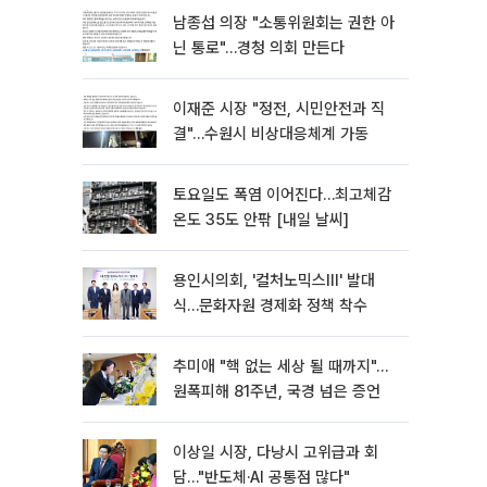
남종섭 의장 "소통위원회는 권한 아
닌 통로"…경청 의회 만든다
이재준 시장 "정전, 시민안전과 직
결"…수원시 비상대응체계 가동
토요일도 폭염 이어진다…최고체감
온도 35도 안팎 [내일 날씨]
용인시의회, '컬처노믹스Ⅲ' 발대
식…문화자원 경제화 정책 착수
추미애 "핵 없는 세상 될 때까지"…
원폭피해 81주년, 국경 넘은 증언
이상일 시장, 다낭시 고위급과 회
담…"반도체·AI 공통점 많다"