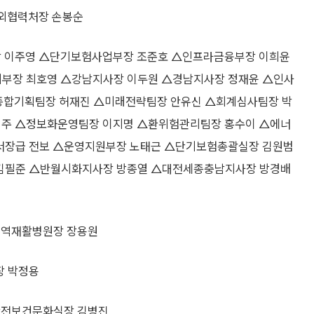
외협력처장 손봉순
이주영 △단기보험사업부장 조준호 △인프라금융부장 이희윤
부장 최호영 △강남지사장 이두원 △경남지사장 정재윤 △인사
△종합기획팀장 허재진 △미래전략팀장 안유신 △회계심사팀장 박
주 △정보화운영팀장 이지명 △환위험관리팀장 홍수이 △에너
서장급 전보 △운영지원부장 노태근 △단기보험총괄실장 김원범
김필준 △반월시화지사장 방종열 △대전세종충남지사장 방경배
역재활병원장 장용원
 박정용
전보건문화실장 김병진