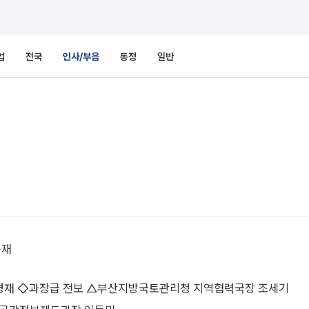
업
전국
인사/부음
동정
일반
용재
재 ◇과장급 전보 △부산지방국토관리청 지역협력국장 조세기