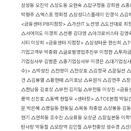
삼성동 오진악 △상도동 오현숙 △압구정동 강희권 △종
박형주 △엑스포 정회정 △삼성디스플레이 민경식 △김해
<금융센터 PB지점장> △가산IT 노선영 △도산대로 
△서여의도 이경희 △선릉 김다영 △아크로비스타 김영숙
시티 이상희 <금융센터 지점장> △삼성타운 한신희 △
기업고객부 박종화 △글로벌영업추진부 이정한 △투자금
기업심사부 김범준 △중기업심사부 이경은 △대기업심사
수)> △박성진 △전영미 △전상호 △김정국 △문일선 
건 △김봉열 △황현태 △이호남 △유원식 △김연주 △장
△한남동 김호상 △부천 김지일 △부전동 이상진 <금융
릉역 신진호 △동백 현철우 <센터장> △TCE본점 박일
문 박은혜 △명일동 한동일 △목동 차종엽 △상봉동 김
현기 △연희동 조수진 △오류동 오상균 △잠실본동 이학
탄사랑 박동철 △모란역 김인철 △부천중앙 성수경 △산