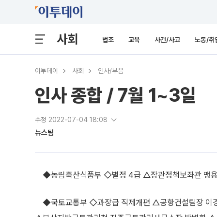
사회
법조
교육
사건/사고
노동/취
이투데이
사회
인사/부음
인사 종합 / 7월 1~3일
수정 2022-07-04 18:08
뉴스팀
◆농림축산식품부 ◇별정 4급 △장관정책보좌관 맹
◆국토교통부 ◇과장급 직제개편 △공항건설팀장 이경