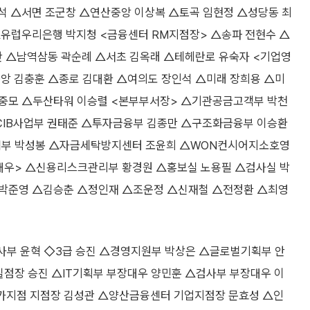
석 △서면 조군창 △연산중앙 이상복 △토곡 임현정 △성당동 최
△유럽우리은행 박지청 <금융센터 RM지점장> △송파 전현수 △
란 △남역삼동 곽순례 △서초 김옥래 △테헤란로 유숙자 <기업영
앙 김충훈 △종로 김대환 △여의도 장인석 △미래 장희용 △미
 김중모 △두산타워 이승렬 <본부부서장> △기관공금고객부 박천
CIB사업부 권태준 △투자금융부 김종만 △구조화금융부 이승환
책부 박성봉 △자금세탁방지센터 조윤희 △WON컨시어지소호영
대우> △신용리스크관리부 황경원 △홍보실 노용필 △검사실 박
△박준영 △김승춘 △정인재 △조운정 △신재철 △전정환 △최영
사부 윤혁 ◇3급 승진 △경영지원부 박상은 △글로벌기획부 안
실점장 승진 △IT기획부 부장대우 양민훈 △검사부 부장대우 이
가지점 지점장 김성관 △양산금융센터 기업지점장 문효성 △인