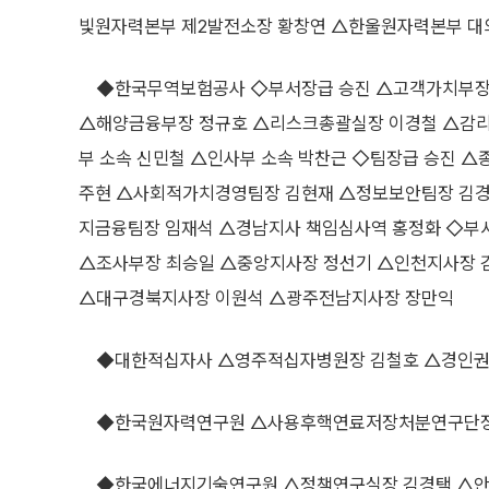
빛원자력본부 제2발전소장 황창연 △한울원자력본부 대
◆한국무역보험공사 ◇부서장급 승진 △고객가치부장 
△해양금융부장 정규호 △리스크총괄실장 이경철 △감리
부 소속 신민철 △인사부 소속 박찬근 ◇팀장급 승진 
주현 △사회적가치경영팀장 김현재 △정보보안팀장 김경
지금융팀장 임재석 △경남지사 책임심사역 홍정화 ◇부
△조사부장 최승일 △중앙지사장 정선기 △인천지사장 
△대구경북지사장 이원석 △광주전남지사장 장만익
◆대한적십자사 △영주적십자병원장 김철호 △경인권
◆한국원자력연구원 △사용후핵연료저장처분연구단장
◆한국에너지기술연구원 △정책연구실장 김경택 △안