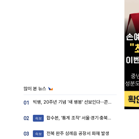
많이 본 뉴스
빅뱅, 20주년 기념 '새 뱅봉' 선보인다⋯콘서트 앞두고 팝업 개최
01
합수본, '통계 조작' 서울·경기·충북 선관위 등 추가 압수수색
02
속보
전북 완주 삼례읍 공장서 화재 발생
03
속보