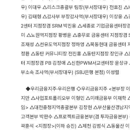
우) 이대우 △리스크총괄부 팀장(부서장대우) 전효진 △
우) 김태형 △감사부 부장감사역(부서장대우) 이상웅 
2센터 지점장겸 SRM 박진용 △세종로 기업금융센터장
미 △노원역지점장 황병윤 △충무로 금융센터 지점장겸
조재성 △선유도역지점장 정하영 △목동현대 금융센터 지점
정환 △동탄 커뮤니티장 전진홍 △동탄지점장 장인규 
터 지점장겸 PB 김정애 △신한PWM서교센터장 윤상규
부소속 조사역(부서장대우) (SBJ은행 본점) 이성렬
◆우리금융지주·우리은행 ◇우리금융지주 <본부장 이동
지만 △사업포트폴리오부 이형민 △미래금융부 이재학 
임> △대전충청지역총괄본부 김창현 △부산울산경남지
고객본부 박판수 △프로젝트금융본부(겸 투자금융본부)
곽훈석 <지점장>(이하 승진) △제천 김범식 △동울산 