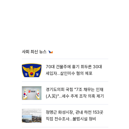
사회 최신 뉴스
70대 건물주에 흉기 휘두른 30대
세입자…살인미수 혐의 체포
경기도의회 국힘 "7조 채무는 인재
(人災)"…세수 추계 조작 의혹 제기
정명근 화성시장, 관내 하천 153곳
직접 전수조사…불법시설 정비