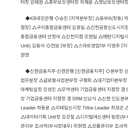
터장 김태원 △중부보상센터장 최재윤 △영남보상센터장
◆KB국민은행 ◇승진 〔지역본부장〕 △동부6(창동) 박
점장〕 △구리종합금융센터 김광일 △인천공항신도시지점
종합금융센터 안정아 △진천지점 조현일 △매탄디지털시
Unit) 김동석 ◇전보 〔부장〕 △스마트영업1부 이영주
원영
◆신한금융지주·신한은행 [신한금융지주] ◇본부장 신
업무분장 △글로벌사업본부장 구형회 △대기업FI본부장
마케팅실장 강성진 △무역센터 기업금융센터 지점장 겸 S
앙 기업금융센터 지점장 겸 SRM 신남식 △신한 인도본부
Leader 차동윤 △리테일신시장 Tribe Leader 최성곤 △
△데이터기획 Unit장 김강철 △디지털여신센터 팀장(부
관리부 조사역(부서장대우) 위현정 △상품관리부 조사