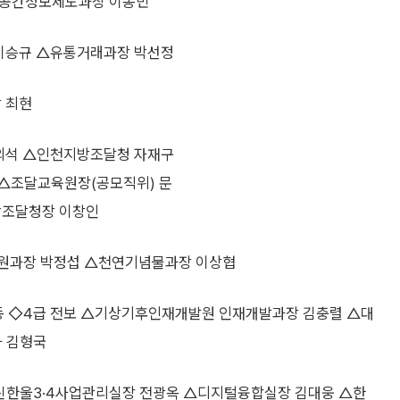
공간정보제도과장 이동민
이승규 △유통거래과장 박선정
 최현
외석 △인천지방조달청 자재구
△조달교육원장(공모직위) 문
방조달청장 이창인
원과장 박정섭 △천연기념물과장 이상협
 ◇4급 전보 △기상기후인재개발원 인재개발과장 김충렬 △대
과 김형국
한울3·4사업관리실장 전광옥 △디지털융합실장 김대웅 △한