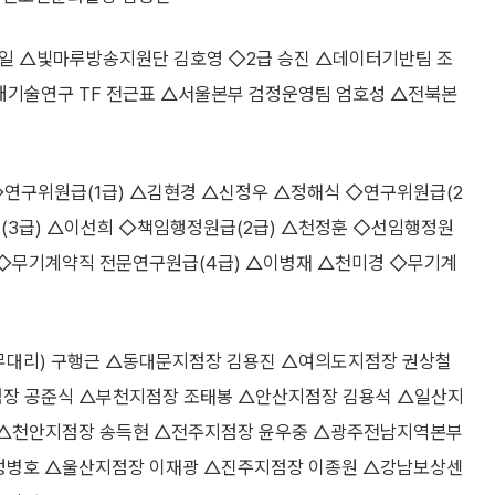
 △빛마루방송지원단 김호영 ◇2급 승진 △데이터기반팀 조
기술연구 TF 전근표 △서울본부 검정운영팀 엄호성 △전북본
구위원급(1급) △김현경 △신정우 △정해식 ◇연구위원급(2
(3급) △이선희 ◇책임행정원급(2급) △천정훈 ◇선임행정원
택 ◇무기계약직 전문연구원급(4급) △이병재 △천미경 ◇무기계
대리) 구행근 △동대문지점장 김용진 △여의도지점장 권상철
장 공준식 △부천지점장 조태봉 △안산지점장 김용석 △일산지
 △천안지점장 송득현 △전주지점장 윤우중 △광주전남지역본부
정병호 △울산지점장 이재광 △진주지점장 이종원 △강남보상센