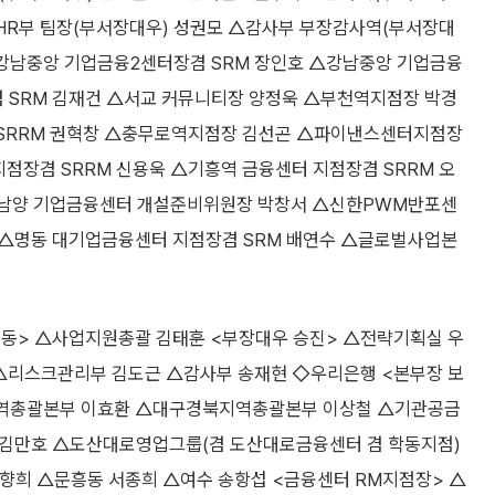
HR부 팀장(부서장대우) 성권모 △감사부 부장감사역(부서장대
△강남중앙 기업금융2센터장겸 SRM 장인호 △강남중앙 기업금융
겸 SRM 김재건 △서교 커뮤니티장 양정욱 △부천역지점장 박경
 SRRM 권혁창 △충무로역지점장 김선곤 △파이낸스센터지점장
장겸 SRRM 신용욱 △기흥역 금융센터 지점장겸 SRRM 오
△남양 기업금융센터 개설준비위원장 박창서 △신한PWM반포센
 △명동 대기업금융센터 지점장겸 SRM 배연수 △글로벌사업본
> △사업지원총괄 김태훈 <부장대우 승진> △전략기획실 우
△리스크관리부 김도근 △감사부 송재현 ◇우리은행 <본부장 보
역총괄본부 이효환 △대구경북지역총괄본부 이상철 △기관공금
 김만호 △도산대로영업그룹(겸 도산대로금융센터 겸 학동지점)
이향희 △문흥동 서종희 △여수 송항섭 <금융센터 RM지점장> △