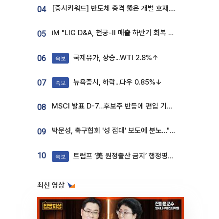
[증시키워드] 반도체 충격 뚫은 개별 호재...포스코퓨처엠·에코프로·한화솔루션 '눈길'
04
iM "LIG D&A, 천궁-II 매출 하반기 회복 전망…방산 톱픽 유지"
05
국제유가, 상승...WTI 2.8%↑
06
속보
뉴욕증시, 하락...다우 0.85%↓
07
속보
MSCI 발표 D-7…후보주 반등에 편입 기대 재점화
08
박문성, 축구협회 '성 접대' 보도에 분노…"다 말아먹으려고 작정했나"
09
10
트럼프 ‘美 원정출산 금지’ 행정명령 서명
속보
최신 영상