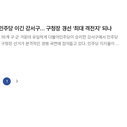
역위원장 사퇴서를 제출했다. 민주당 당헌·당규에
주당 이긴 강서구… 구청장 경선 '최대 격전지' 되나
 16개 구·군 가운데 유일하게 더불어민주당이 승리한 강서구에서 민주당
 구청장 선거가 본격적인 경쟁 국면에 접어들고 있다. 민주당 지지율이 부
이라는 상징성 속에 당내 중진과 현역들이 가세하면서, 강서구청장 경선은
가장 치열한 승부처가 될 가능성이 크다는 관측이
1