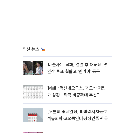
최신 뉴스
‘나솔사계’ 국화, 결별 후 재등장⋯첫
인상 투표 휩쓸고 ‘인기녀’ 등극
iM證 “덕산네오룩스, 과도한 저평
가 상황⋯적극 비중확대 추천”
[오늘의 증시일정] 파마리서치·금호
석유화학·코오롱인더·상상인증권 등