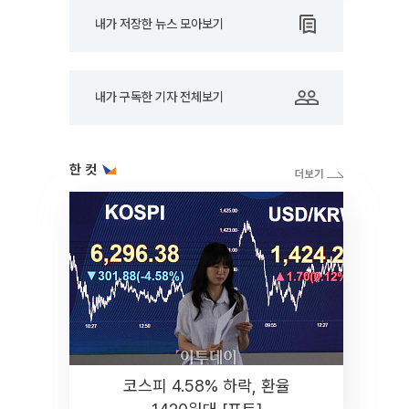
내가 저장한 뉴스 모아보기
내가 구독한 기자 전체보기
한 컷
코스피 4.58% 하락, 환율