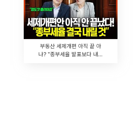
부동산 세제개편 아직 끝 아
냐? "종부세율 발표보다 내릴
것" 장기거주·양도세 전망 I 집
땅지성 I 김인만, 진미윤