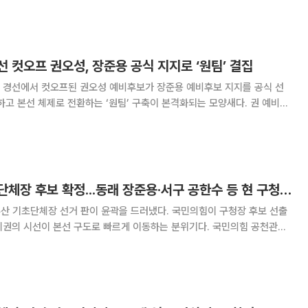
 이르기까지 시의회의 협조 없이는 시정 운영
 컷오프 권오성, 장준용 공식 지지로 ‘원팀’ 결집
 경선에서 컷오프된 권오성 예비후보가 장준용 예비후보 지지를 공식 선
 본선 체제로 전환하는 ‘원팀’ 구축이 본격화되는 모양새다. 권 예비후
'다함께 캠프'를 찾아 장 후보 지지를 밝히고, 상임선대위원장직을 수락했다.
영 전반을 함께 이끌며 본선 승리에
국민의힘 부산 기초단체장 후보 확정...동래 장준용·서구 공한수 등 현 구청장 확정
부산 기초단체장 선거 판이 윤곽을 드러냈다. 국민의힘이 구청장 후보 선출
시선이 본선 구도로 빠르게 이동하는 분위기다. 국민의힘 공천관리
청장 후보에 공한수 현 구청장, 부산진구청장 후보에 김영욱 현 구청장, 동
 구청장, 해운대구청장 후보에 김성수 현