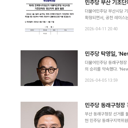
민주당 부산 기초단
더불어민주당 부산시당 기초
확정되면서, 공천 레이스는 사실상 종착
일부터 11일까지 이틀간 
2026-04-11 20:40
승리했다. 영도구
민주당 탁영일, 'N
더불어민주당 동래구청장 경
의 승리를 약속했다. 'N
슬로건을 내걸고, 젊고 혁신적인
2026-04-05 13:59
와의 일문일답.
부산 동래구청장 선거를 
현 민주당 동래구지역위원
확인되면서 출마 가능성에 무게가 실리고 있다. 이투데