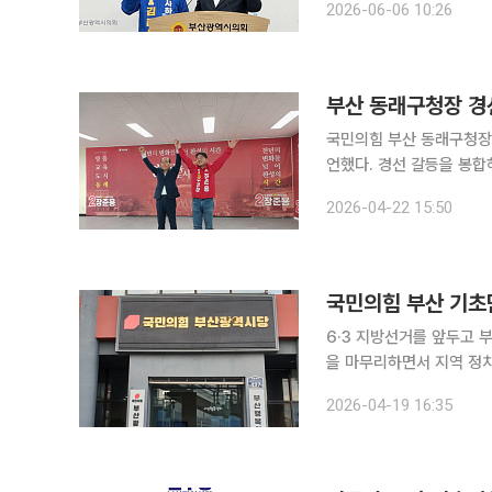
2026-06-06 10:26
진, 각종 조례 제·개정에
부산 동래구청장 경선
국민의힘 부산 동래구청장
언했다. 경선 갈등을 봉합하고
보는 22일 오후 동래구 
2026-04-22 15:50
향후 선거 전략과 조직 운
6·3 지방선거를 앞두고 
을 마무리하면서 지역 정치권의 
위원회는 19일 부산 서구
2026-04-19 16:35
래구청장 후보에 장준용 현