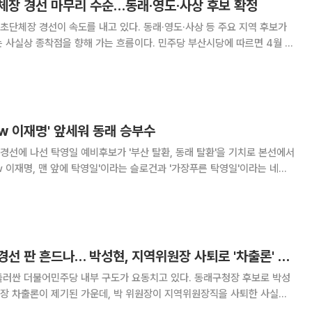
체장 경선 마무리 수순…동래·영도·사상 후보 확정
단체장 경선이 속도를 내고 있다. 동래·영도·사상 등 주요 지역 후보가
점을 향해 가는 흐름이다. 민주당 부산시당에 따르면 4월 10
진행된 경선 결과, 동래구청장 후보로 탁영일 후보가 주순희 후보를 제치고
청장 경선에서는 김철훈 후보가 박성윤 후보
ew 이재명' 앞세워 동래 승부수
선에 나선 탁영일 예비후보가 '부산 탈환, 동래 탈환'을 기치로 본선에서
ew 이재명, 맨 앞에 탁영일'이라는 슬로건과 '가장푸른 탁영일'이라는 네임
 리더십으로 동래 변화를 이끌겠다는 구상이다. 다음은 탁 예비후보
 출마의 변은 "부산 탈환, 동래 탈환을 통해
민주당 동래구청장 경선 판 흔드나… 박성현, 지역위원장 사퇴로 '차출론' 현실화
둘러싼 더불어민주당 내부 구도가 요동치고 있다. 동래구청장 후보로 박성
장 차출론이 제기된 가운데, 박 위원장이 지역위원장직을 사퇴한 사실이
이 취재를 종합하면 박성현 위원장은 지난 3