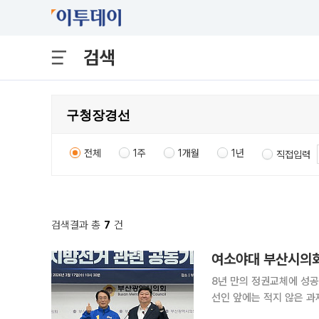
검색
전체
1주
1개월
1년
직접입력
검색결과 총
7
건
여소야대 부산시의회,
8년 만의 정권교체에 성공
선인 앞에는 적지 않은 
민의힘이 다수 의석을 차지하는 여소야