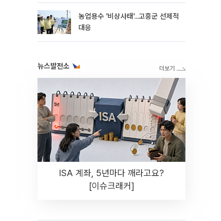
농업용수 '비상사태'...고흥군 선제적
대응
뉴스발전소
ISA 계좌, 5년마다 깨라고요?
[이슈크래커]