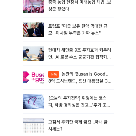
중국 농업 현장서 미래농업 해법...보
성군 찾았다
트럼프 "미군 보유 탄약 막대한 규
모⋯미사일 부족은 가짜 뉴스"
현대차 새만금 9조 투자효과 키우려
면…AI·로봇·수소 공공기관 집적화
시급
논란의 'Busan is Good'…
단독
8억 도시브랜드, 용산 대통령실 CI
업체가 수행
[오늘의 투자전략] 휘청이는 코스
피, 하방 경직성은 견고…"추가 조정
시 분할 매수"
고점서 후퇴한 국제 금값…국내 금
시세는?