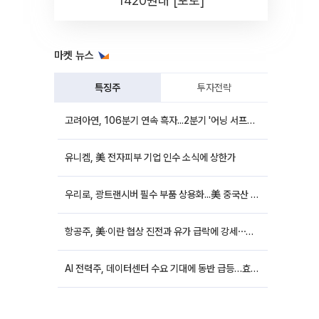
1420원대 [포토]
마켓 뉴스
특징주
투자전략
고려아연, 106분기 연속 흑자...2분기 '어닝 서프라이즈'에 장 초반 12%대 강세
유니켐, 美 전자피부 기업 인수 소식에 상한가
우리로, 광트랜시버 필수 부품 상용화...美 중국산 퇴출 추진에 상승세
항공주, 美·이란 협상 진전과 유가 급락에 강세⋯한진칼 8%↑
AI 전력주, 데이터센터 수요 기대에 동반 급등…효성중공업 10%↑