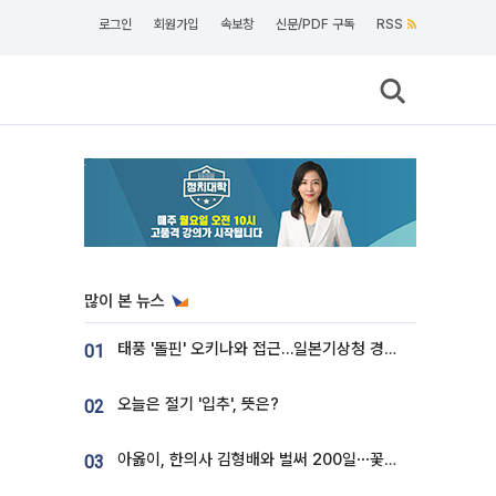
로그인
회원가입
속보창
신문/PDF 구독
RSS
많이 본 뉴스
태풍 '돌핀' 오키나와 접근…일본기상청 경로 업데이트
01
오늘은 절기 '입추', 뜻은?
02
아옳이, 한의사 김형배와 벌써 200일⋯꽃다발 들고 "프러포즈 아냐"
03