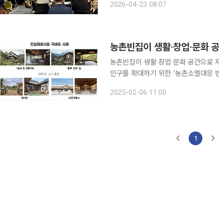
2026-04-23 08:07
한·일 교류포럼'을
농촌빈집이 생활‧창업‧문화 
농촌빈집이 생활‧창업‧문화 공간으로 재탄생한다. 농림축산식품부는 농촌지
인구를 확대하기 위한 ‘농촌소멸대응 빈집재
의 4도3촌, 주말농장 등 농촌체류에
2025-02-06 11:00
1