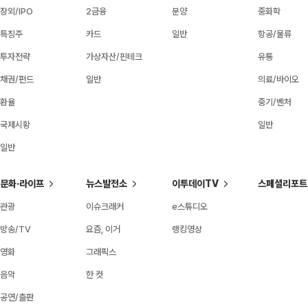
장외/IPO
2금융
분양
중화학
특징주
카드
일반
항공/물류
투자전략
가상자산/핀테크
유통
채권/펀드
일반
의료/바이오
환율
중기/벤처
국제시황
일반
일반
문화·라이프
뉴스발전소
이투데이TV
스페셜리포트
관광
이슈크래커
e스튜디오
방송/TV
요즘, 이거
랭킹영상
영화
그래픽스
음악
한 컷
공연/출판