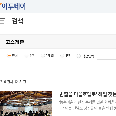
검색
전체
1주
1개월
1년
직접입력
검색결과 총
2
건
'빈집을 마을호텔로' 해법 찾
"농촌어촌의 빈집 문제를 민관 협력을
다." 이는 전남도 강진군이 농촌 빈집 문제 해결과 지역 활성화를 위한 해법 모색에 나서면서 23일
이렇게 밝혔다. 실제 강진군은 최근 병영면 일원에서 농림축산식품부 주관 '농식품부 빈집재생사업