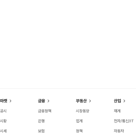
마켓
금융
부동산
산업
공시
금융정책
시장동향
재계
시황
은행
업계
전자/통신/IT
시세
보험
정책
자동차