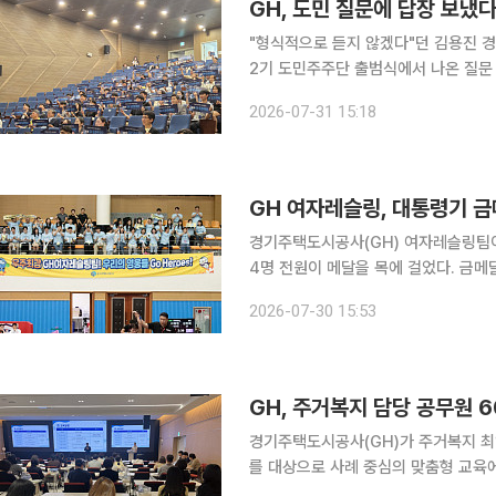
GH, 도민 질문에 답장 보냈다
"형식적으로 듣지 않겠다"던 김용진 경
2기 도민주주단 출범식에서 나온 질문 
답변을 정리해 회신하면서다. 31일 이투데이 취재를 종합하면, GH 고객소통부는 6월 24일 수원
2026-07-31 15:18
본사 2층 대강당에서 열린 '제2기 
GH 여자레슬링, 대통령기 
경기주택도시공사(GH) 여자레슬링팀
4명 전원이 메달을 목에 걸었다. 금메달
력을 보였다. 30일 이투데이 취재를 종합하면, GH는 24일부터 강원도 양구군 양구문화체육회관에
2026-07-30 15:53
서 열린 대통령기 레슬링대회 여자일반
GH, 주거복지 담당 공무원
경기주택도시공사(GH)가 주거복지 최
를 대상으로 사례 중심의 맞춤형 교육에 나섰다. 30일 이투데이 취재를 종합하
경기도주거복지센터는 이날 경기도서관