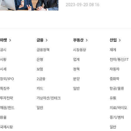
트폰 어플리케이션 사용법, 챗 GPT 
2023-09-20 08:16
보냈다. 삼성생명의 경우 3명의 주니
마켓
금융
부동산
산업
공시
금융정책
시장동향
재계
시황
은행
업계
전자/통신/IT
시세
보험
정책
자동차
장외/IPO
2금융
분양
중화학
특징주
카드
일반
항공/물류
투자전략
가상자산/핀테크
유통
채권/펀드
일반
의료/바이오
환율
중기/벤처
국제시황
일반