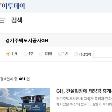
검색
전체
1주
1개월
1년
직접입력
검색결과 총
461
건
GH, 건설현장에 태양광 휴게
경기주택도시공사(GH)가 폭염과 한파
게시설을 현장에 늘린다. 5일 이투데이 취재를 종합하면 GH는 양주·안성 부지조성공사 현장에 친
환경 스마트 휴게시설 'GH 케어스테이