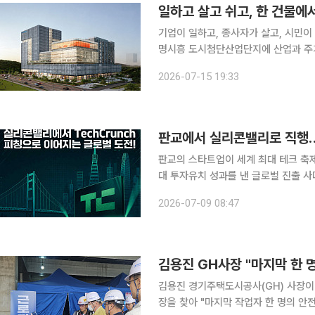
기업이 일하고, 종사자가 살고, 시민이 쉬는 공간이 한
명시흥 도시첨단산업단지에 산업과 주거
격 착수한다. 15일 이투데이 취재를 종합하면 GH는 광명시흥 도시첨단산업단지 내 공공형 지식산
2026-07-15 19:33
업센터 건립사업 민간사업자 공모 결
판교의 스타트업이 세계 최대 테크 축제의 무대에 선다. 경기주택도시
대 투자유치 성과를 낸 글로벌 진출 사
는 샌프란시스코에서 열리는 'TechCru
2026-07-09 08:47
9일 이투데이 취재를 종합하면 GH는 '
김용진 경기주택도시공사(GH) 사장이
장을 찾아 "마지막 작업자 한 명의 안