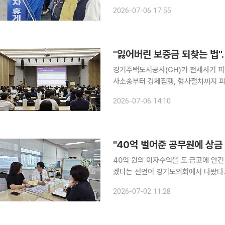
임 이후 이어온 현장 중심 안전경영 행
2026-07-06 17:55
경기주택도시공사(GH)가 전세사기 피
사소송부터 강제집행, 형사절차까지 피해
담과 함께 제공하면서 두 차례 교육에만 250여 명이 몰렸다.
2026-07-06 14:10
운영하는 경기도 전세피해 및 예방지
40억 원의 이자수익을 도 금고에 안긴
겠다는 선언이 경기도의회에서 나왔다.
(GH)가 유휴 자금 운용 매뉴얼 하나로 이자수익을
2026-07-02 11:28
합하면, 박상현 경기도의회 기획재정위