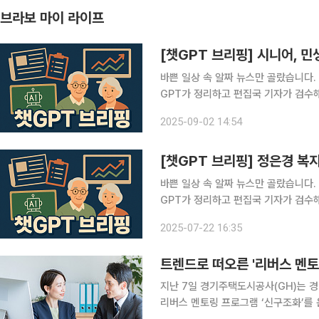
브라보 마이 라이프
[챗GPT 브리핑] 시니어, 
바쁜 일상 속 알짜 뉴스만 골랐습니다.
GPT가 정리하고 편집국 기자가 검수해 전해드립니다. ◆민생쿠폰, 
육점 소비 급증 1일 NH농협은행이 7월
2025-09-02 14:54
2000만 건을 분석한 결과, 민생회복
[챗GPT 브리핑] 정은경 복
바쁜 일상 속 알짜 뉴스만 골랐습니다.
GPT가 정리하고 편집국 기자가 검수해 전해드립니다. ◆정은경 복지
개혁 추진” 정은경 신임 복지부 장관이 
2025-07-22 16:35
·바이오 육성을 4대 과제로 제시했다.
트렌드로 떠오른 '리버스 멘토
지난 7일 경기주택도시공사(GH)는 
리버스 멘토링 프로그램 ‘신구조화’를 