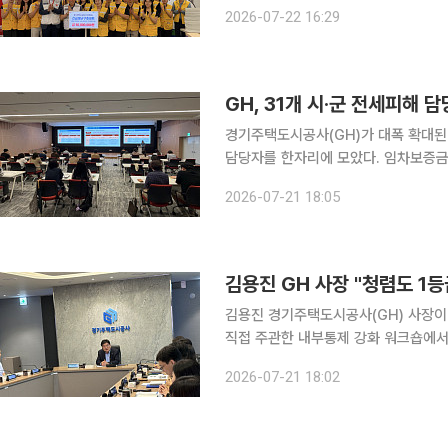
직원들과 함께 직접 물품 포장 봉사에 팔을 걷어붙였다. 22일 이투
2026-07-22 16:29
난 발생 시 신속한 구호물품 지원을 
경기주택도시공사(GH)가 대폭 확대된 
담당자를 한자리에 모았다. 임차보증금의 3분의 1을 국가가 보장하는 최소보장제 등 개정법의 핵심
내용을 일선 담당자에게 전파하고, 주
2026-07-21 18:05
자 보호망을 촘촘히
김용진 GH 사장 "청렴도 1
김용진 경기주택도시공사(GH) 사장이 종합
직접 주관한 내부통제 강화 워크숍에서
심히 일하는 직원을 리스크로부터 보호하는 청렴경
2026-07-21 18:02
종합하면 GH는 이날 수원 본사에서 