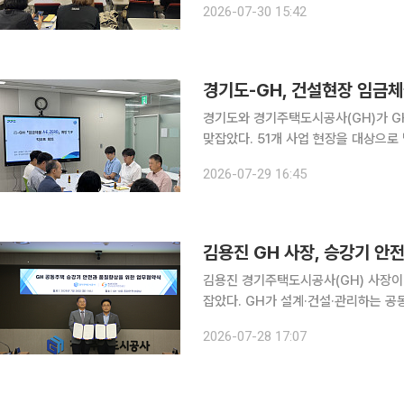
2026-07-30 15:42
경기도와 경기주택도시공사(GH)가 G
맞잡았다. 51개 사업 현장을 대상으
구축한다. 29일 이투데이 취재를 종합하면, 경기도는 이날 경기도청에서 '도-GH 건설공사 임금체
2026-07-29 16:45
불 예방 전담 특별조직(T/F) 킥오프 
김용진 GH 사장, 승강기 
김용진 경기주택도시공사(GH) 사장이
잡았다. GH가 설계·건설·관리하는 
28일 이투데이 취재를 종합하면, GH
2026-07-28 17:07