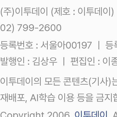
(주)이투데이 (제호 : 이투데이
02) 799-2600
등록번호 : 서울아00197 ㅣ 등록일
발행인 : 김상우 ㅣ 편집인 : 
이투데이의 모든 콘텐츠(기사)는
재배포, AI학습 이용 등을 금지
Copyright 2006.
이투데이
.