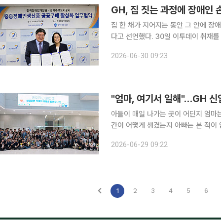
집 한 채가 지어지는 동안 그 안에 장
다고 선언했다. 30일 이투데이 취재를 종합하면 GH는 29일 서울 영등포 한국장애인개발원에서 중
증장애인생산품 판로 확대와 장애인 일
2026-06-30 09:23
을 체결했다. 이번 협약은 출발
"엄마, 여기서 일해"…GH 
아들이 매일 나가는 곳이 어딘지 엄마는
간이 어떻게 생겼는지 아빠는 본 적이 없
일 이투데이 취재를 종합하면 경기주택
2026-06-29 09:22
신입직원들과 부모 등 가족 130여명을
1
2
3
4
5
6