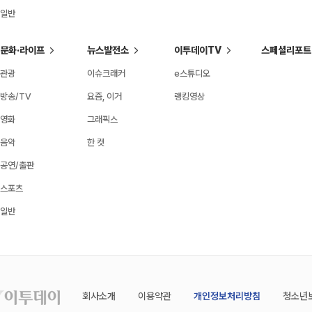
일반
문화·라이프
뉴스발전소
이투데이TV
스페셜리포트
관광
이슈크래커
e스튜디오
방송/TV
요즘, 이거
랭킹영상
영화
그래픽스
음악
한 컷
공연/출판
스포츠
일반
회사소개
이용약관
개인정보처리방침
청소년