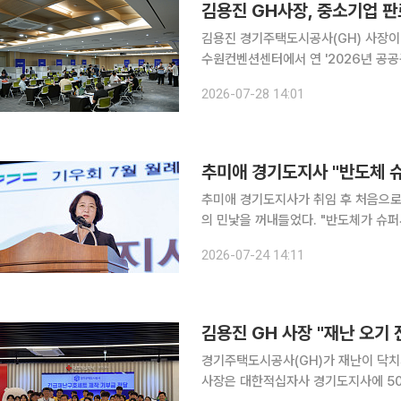
김용진 GH사장, 중소기업 
김용진 경기주택도시공사(GH) 사장이
수원컨벤션센터에서 연 '2026년 공공구매상담회'를 통해서
GH는 중소기업의 공공조달시장 진입을
2026-07-28 14:01
회'를 열고 성황
추미애 경기도지사가 취임 후 처음으로
의 민낯을 꺼내들었다. "반도체가 슈
오지 못하는 기형적 구조"라는 직격이었
2026-07-24 14:11
다"며 경기미래투자공사 설립에 더해 
경기주택도시공사(GH)가 재난이 닥치기 전
사장은 대한적십자사 경기도지사에 500