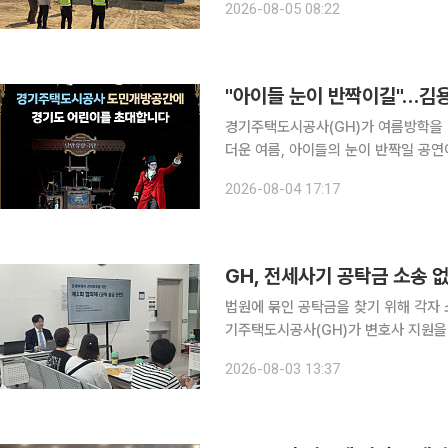
2026-08-05 08:22
반산업단지 공사 현장에 1기를 시범 
경기주택도시공사(GH)가 여름방학을 
더운 여름, 아이들의 눈이 반짝일 공연이 GH 본사 
하면, GH는 8월 6일 오후 4시 수원
2026-08-04 17:17
초대해 마리오네트 인형극 '낭만유랑극단
GH, 전세사기 공탁금 소송 
법원에 묶인 공탁금을 찾기 위해 각자
기주택도시공사(GH)가 변호사 지원을 
음 착수했다. 3일 이투데이 취재를 종합하면, GH가 운영하는 경기도 전세피해 및 예방지원센터는
2026-08-03 13:37
전세사기 피해자의 신속한 법원공탁금