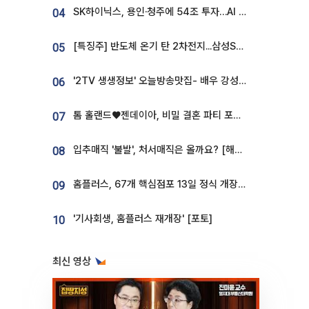
SK하이닉스, 용인·청주에 54조 투자…AI 메모리 생산기지 키운다
04
[특징주] 반도체 온기 탄 2차전지...삼성SDI, 장 초반 7% 넘게 껑충
05
'2TV 생생정보' 오늘방송맛집- 배우 강성진 단골! 쌀국수ㆍ푸팟퐁 커리 맛집 '블○○○'
06
톰 홀랜드♥젠데이아, 비밀 결혼 파티 포착⋯호텔 대관비만 9억
07
입추매직 '불발', 처서매직은 올까요? [해시태그]
08
홈플러스, 67개 핵심점포 13일 정식 개장…영업 재개 속도
09
'기사회생, 홈플러스 재개장' [포토]
10
최신 영상