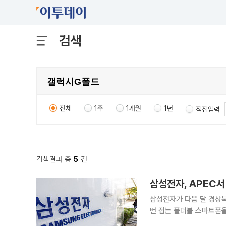
검색
전체
1주
1개월
1년
직접입력
검색결과 총
5
건
삼성전자, APEC서
삼성전자가 다음 달 경상
번 접는 폴더블 스마트폰을 선보일 전망이다. 30일 업계
시 공간에서 새로운 폼팩터