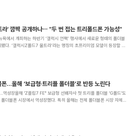
양쪽 접이식 폴드 시리즈에서 한 단계 진
트라' 깜짝 공개하나⋯ "두 번 접는 트리폴드폰 가능성"
뉴욕에서 개최하는 하반기 ‘갤럭시 언팩’ 행사에서 새로운 형태의 폴더블
됐다. ‘갤럭시Z폴드7 울트라’라는 명칭의 초프리미엄 모델이 등장할 것
른 폼팩터를 적용한 신제품을 깜짝 공개할
블폰…올해 ‘보급형·트리플 폴더블’로 반등 노린다
…역성장올해 'Z플립7 FE" 보급형 선봬자사 첫 트리플 폴더블 'G폴드'도
 폴더블폰 시장에서 역성장했다. 특히 올해는 전체 폴더블폰 시장 자체가
 상황이 더 나빠졌다는 평가가 나온다. 다만 삼성전자는 올해 처음으로 보
블폰이라는 두 가지 신무기를 앞세워 위