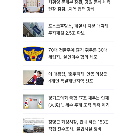
최휘영 문체부 장관, 강원 문화·체육
현장 점검…지역 협력 강화
포스코홀딩스, 계열사 지분 매각해
투자재원 2.5조 확보
70대 건물주에 흉기 휘두른 30대
세입자…살인미수 혐의 체포
이 대통령, '호우피해' 안동·의성군
4개면 특별재난지역 선포
경기도의회 국힘 "7조 채무는 인재
(人災)"…세수 추계 조작 의혹 제기
정명근 화성시장, 관내 하천 153곳
직접 전수조사…불법시설 정비