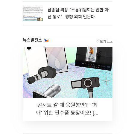
남종섭 의장 "소통위원회는 권한 아
닌 통로"…경청 의회 만든다
뉴스발전소
콘서트 갈 때 응원봉만?⋯'최
애' 위한 필수품 등장이오! [솔
드아웃]