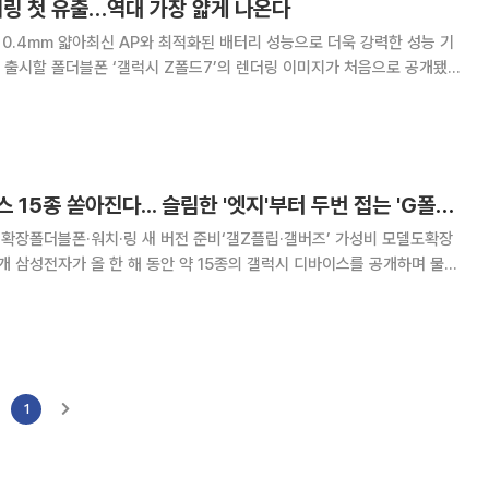
더링 첫 유출…역대 가장 얇게 나온다
 0.4mm 얇아최신 AP와 최적화된 배터리 성능으로 더욱 강력한 성능 기
도 유출됐는데, 갤럭시 폴더블폰 역사상 가장 얇은 폰이 될 전망이다. 25
전문 매체 ‘안드로이드헤드라인’은
올해 갤럭시 디바이스 15종 쏟아진다... 슬림한 '엣지'부터 두번 접는 'G폴드'까지
 확장폴더블폰·워치·링 새 버전 준비‘갤Z플립·갤버즈’ 가성비 모델도확장
하며 물량
시 S, Z 시리즈는 물론, 새로운 폼팩터와 웨어러블 기기까지 포함돼 있다.
세 속에서 다양한 ‘무기’를
1