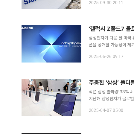
2025-09-30 20:11
다. 트라이폴드는 기존 
'갤럭시 Z폴드7 울
삼성전자가 다음 달 미국 
폰을 공개할 가능성이 제기
이란 관측이다. 26일 해외 IT 팁스터(정보 유출자) 등에 따르면 삼성전자는 이번 언팩에서 기존 Z
2025-06-26 09:17
폴드 시리즈와는 전혀 다
주춤한 ‘삼성’ 폴더
작년 삼성 출하량 33%↓
지난해 삼성전자가 글로벌
주춤할 것으로 관측되면서
2025-04-07 05:00
급형 라인과 트리플 폴더