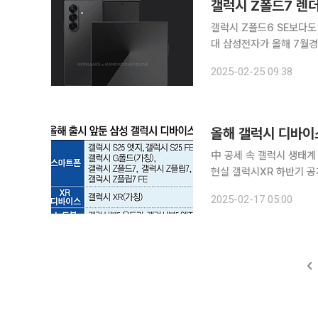
갤럭시 Z폴드7 렌
갤럭시 Z폴드6 SE보다도
대 삼성전자가 올해 7월경 출시할 폴더블폰 ‘갤럭시 Z폴드7’의 렌더링 이미지가 처음으로 공개됐
다. 두께와 일부 스펙 정보
2025-02-25 09:38
일(현지시간) 해외 IT 
中 공세 속 갤럭시 생태계
현실 갤럭시XR 하반기 공개 삼성전자가 올 한 해 동안 약 15종의 갤럭시 디바이스를 공개
공세에 나선다. 기존 갤럭
2025-02-17 05:00
애플과 중국 제조사들의 공