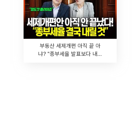
부동산 세제개편 아직 끝 아
냐? "종부세율 발표보다 내릴
것" 장기거주·양도세 전망 I 집
땅지성 I 김인만, 진미윤