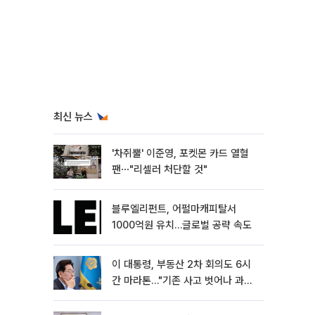
최신 뉴스
'차쥐뿔' 이준영, 포켓몬 카드 열혈
팬⋯"리셀러 처단할 것"
블루엘리펀트, 어펄마캐피탈서
1000억원 유치…글로벌 공략 속도
이 대통령, 부동산 2차 회의도 6시
간 마라톤…"기존 사고 벗어나 과감
히 실행"