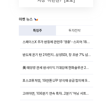
시장 '이번엔?' [포토]
마켓 뉴스
특징주
투자전략
스페이스X 주가 반등에 관련주 ‘껑충’⋯스피어 18%ㆍ에이치브이엠 12%↑
반도체 온기 탄 2차전지...삼성SDI, 장 초반 7% 넘게 껑충
美 태양광 관세 반사이익 기대감에 한화솔루션 20%대·OCI홀딩스 14%대 급등
포스코퓨처엠, 19만톤 LFP 양극재 공급 합의에 9%대 강세
고려아연, 106분기 연속 흑자...2분기 '어닝 서프라이즈'에 장 초반 12%대 강세