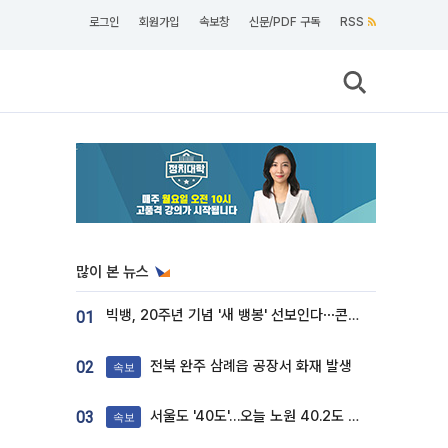
로그인
회원가입
속보창
신문/PDF 구독
RSS
많이 본 뉴스
빅뱅, 20주년 기념 '새 뱅봉' 선보인다⋯콘서트 앞두고 팝업 개최
01
전북 완주 삼례읍 공장서 화재 발생
02
속보
서울도 '40도'…오늘 노원 40.2도 기록
03
속보