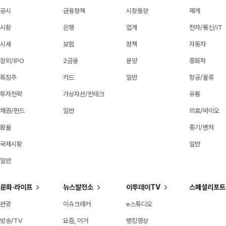
공시
금융정책
시장동향
재계
시황
은행
업계
전자/통신/IT
시세
보험
정책
자동차
장외/IPO
2금융
분양
중화학
특징주
카드
일반
항공/물류
투자전략
가상자산/핀테크
유통
채권/펀드
일반
의료/바이오
환율
중기/벤처
국제시황
일반
일반
문화·라이프
뉴스발전소
이투데이TV
스페셜리포트
관광
이슈크래커
e스튜디오
방송/TV
요즘, 이거
랭킹영상