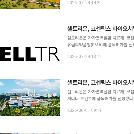
2026-07-24 14:20
판상건선(PsO), 건선성관절염(P
셀트리온, 코센틱스 바이오시밀
셀트리온은 자가면역질환 치료제 ‘코센틱
유럽의약품청(EMA)에 품목허가를 신청했다고 24일 밝혔다.
염, 강직성 척추염, 소아 특발성 관절
2026-07-24 13:12
으로 한다. 품목허가 신청에 앞서 진행
셀트리온, 코센틱스 바이오시밀
셀트리온은 자가면역질환 치료제 ‘코센틱
캐나다 보건부에 품목허가를 신청했다고 1일 밝혔다. 셀트리온은 판상 건
척추염, 소아 특발성 관절염 등 오리
2026-06-01 09:19
신청했다. 이번 허가 신청은 건강한