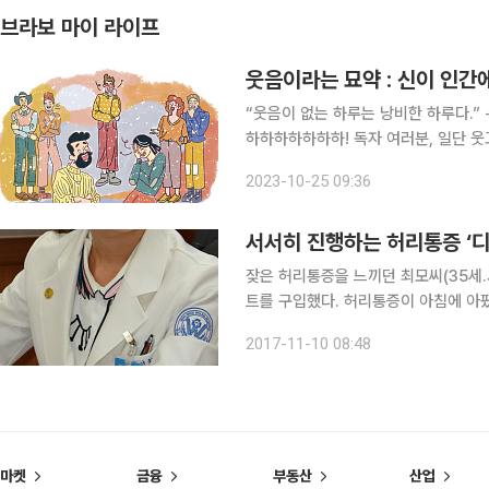
브라보 마이 라이프
웃음이라는 묘약 : 신이 인간
“웃음이 없는 하루는 낭비한 하루다.” - 찰리 채플린(188
하하하하하하하! 독자 여러분, 일단 웃고 이야기 시작하겠습
하지 말라고요? 걱정이 태산인데 웃음
2023-10-25 09:36
니다. 그럼에도 웃어
서서히 진행하는 허리통증 ‘디
잦은 허리통증을 느끼던 최모씨(35세
트를 구입했다. 허리통증이 아침에 
때문. 하지만 골반 중심으로 통증이 점
2017-11-10 08:48
게 됐다. 최씨 처럼 가벼운 허리
마켓
금융
부동산
산업