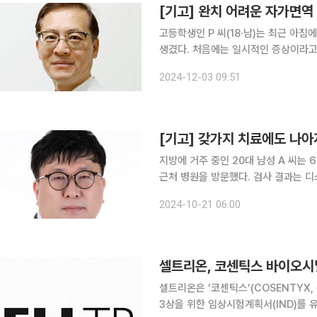
[기고] 완치 어려운 자가면역 
고등학생인 P 씨(18·남)는 최근 아침
생겼다. 처음에는 일시적인 증상이라고 
붉은 비늘 모양의 피부 발진까지 생겼다
2024-12-03 09:51
단을 받았다. ‘강직성 척추염’은 
[기고] 갖가지 치료에도 나
지방에 거주 중인 20대 남성 A 씨는
근처 병원을 방문했다. 검사 결과는 
다. 다른 병원도 방문했지만 마찬가지였다. 
2024-10-21 06:00
보내던 중 류마티스내과 진료를 권유받
셀트리온, 코센틱스 바이오시밀러
셀트리온은 ‘코센틱스’(COSENTYX,
3상을 위한 임상시험계획서(IND)를 