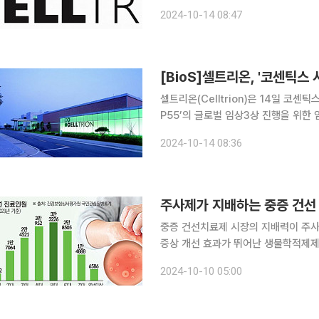
Clinical Trials Information System)
2024-10-14 08:47
건선 환자 총 375명을 대상으로,
[BioS]셀트리온, '코센틱스 
셀트리온(Celltrion)은 14일 코센
P55’의 글로벌 임상3상 진행을 위한
밝혔다. 이번 글로벌 임상은 판상형 건선
2024-10-14 08:36
의 유효성과 안전성, 동등성 확인을 
주사제가 지배하는 중증 건선 
중증 건선치료제 시장의 지배력이 주사
증상 개선 효과가 뛰어난 생물학적제제
먹는 치료제가 건강보험 급여를 적용받기 시작
2024-10-10 05:00
오 업계에 따르면 주사제 중심의 국내