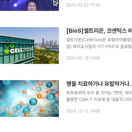
떡’이 인순이의 ‘밤이면 밤마다’를 열창
2025-03-02 19:36
다음 라운드로 진출하게 됐
[BioS]셀트리온, 코센틱스 
셀트리온(Celltrion)은 유럽의약품
맙) 바이오시밀러 ‘CT-P55’의 글로
밝혔다. 셀트리온은 이번 임상3상에서
2025-02-18 14:06
틱스와 CT-P55 간의 유효성, 안전성
병을 치료하거나 유발하거나…
외부로부터 우리 몸 지키는 ‘면역’, 
활용한 CAR-T 치료제 등 대표적그러
우리 몸을 외부 세균이나 바이러스로부
2024-12-11 14:00
를 활용하거나 면역을 촉진해 병을 치