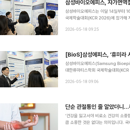
삼성바이오에피스, 자가면역질
삼성바이오에피스는 이달 14일부터 1
국제학술대회(KCR 2026)에 참가해
다. 이번 학술대회에서 삼성바이오에피스는 자체적으로 수행한 휴미라 바이오시밀러 ‘아달로체’(성
2026-05-18 09:25
분명 아달리무맙)의 치료 효능 및 안전
[BioS]삼성에피스, ‘휴미라
삼성바이오에피스(Samsung Bioep
대한류마티스학회 국제학술대회(KCR 2
지엄 개최 등 다양한 자가면역질환 치료
2026-05-18 09:06
이오에피스는 자체적으로 수행한 휴미
단순 관절통인 줄 알았더니…
‘건강을 잃고서야 비로소 건강의 소중
큼 소중한 것은 없다는 의미입니다. 국
일상생활에서 알아두면 도움이 되는 알찬 건강정보를 소