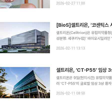
2026-02-27 11:00
단순히 무릎이나 관절이 쑤시는 증상과
[BioS]셀트리온, ‘코센틱스 
셀트리온(Celltrion)은 유럽의약품청
성분명: 세쿠키누맙)’ 바이오시밀러인 
는 임상시험계획(IND) 변경 승인을 획
2026-02-11 13:13
해 대상환자를 기존 375명에서 153
셀트리온, ‘CT-P55’ 임상 3
셀트리온은 9일(현지시간) 유럽의약품
러 ‘CT-P55’의 글로벌 임상 3상 
11일 밝혔다. 셀트리온은 이번 IND 변경 승인을 통해 대상 환자를 기존 375명에서 153명으로 대폭
2026-02-11 08:50
조정하게 됐다. 이는 유럽 내 바이오시