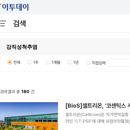
검색
전체
1주
1개월
1년
직접입력
검색결과 총
180
건
[BioS]셀트리온, '코센틱스
셀트리온(Celltrion)은 자가면역질환 
러인 ‘CT-P55’에 대해 유럽의약품청
티스(Novartis)의 IL-17A 항체