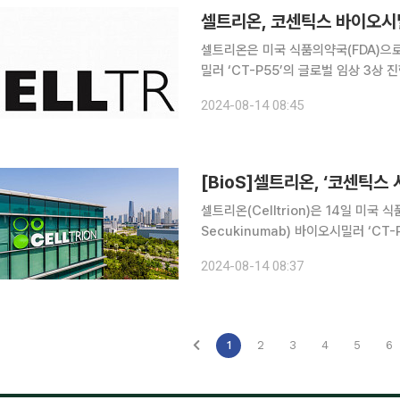
셀트리온, 코센틱스 바이오시밀러
셀트리온은 미국 식품의약국(FDA)으로
밀러 ‘CT-P55’의 글로벌 임상 3상
혔다. 이번 글로벌 임상은 판상형 건선 환자 총 375명을 대상으로, 오리지널 의약품과 CT-P55 간
2024-08-14 08:45
의 유효성 및 안전성 동등성 입증을 
[BioS]셀트리온, ‘코센틱스 
셀트리온(Celltrion)은 14일 미국
Secukinumab) 바이오시밀러 ‘C
고 밝혔다. 이번 글로벌 임상은 판상형 건선 환자 총 375명을 대상으로, 오리지널 의약품과 CT-
2024-08-14 08:37
P55 간의 유효성 및 안전성, 동등성
1
2
3
4
5
6