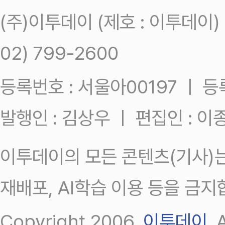
(주)이투데이 (제호 : 이투데이
02) 799-2600
등록번호 : 서울아00197 ㅣ 등록일
발행인 : 김상우 ㅣ 편집인 : 
이투데이의 모든 콘텐츠(기사)는
재배포, AI학습 이용 등을 금지
Copyright 2006.
이투데이
.