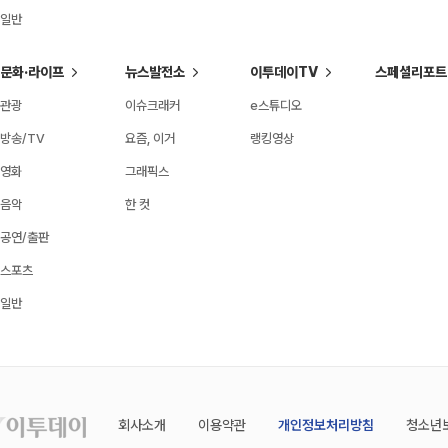
일반
문화·라이프
뉴스발전소
이투데이TV
스페셜리포트
관광
이슈크래커
e스튜디오
방송/TV
요즘, 이거
랭킹영상
영화
그래픽스
음악
한 컷
공연/출판
스포츠
일반
회사소개
이용약관
개인정보처리방침
청소년