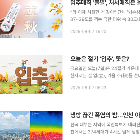
입추매직 '불발', 처서매직은 
“와 이제 시원한 거 같아” 단체 ‘뇌손상’의 단계까지 온 지독하고 지독한 폭염입니다. 낮 기온이
37~39도를 찍는 극한 더위 속 30도대
의 중심은 처음 영남을 비롯한 동쪽 지
2026-08-07 16:20
영남 쪽으로 내려오면서 뜨겁고 건조해
오늘은 절기 '입추', 뜻은?
금요일인 오늘(7일)은 24절기 가운데
한자로는 설 입(立), 가을 추(秋)를 쓴다. 말
경이 135도에 이르는 때로, 대체로 양
2026-08-07 06:23
만, 실제 날씨까지 곧바로 가을로 바뀐
냉방 끊긴 폭염의 밤…인천 아
전국 대부분 지역에 폭염특보가 내려진
천에서는 374세대가 4시간 넘게 냉
다. 4일 오후 7시 49분께 인천시 계양구 효성동의 한 아파트 단지에 전기 공급이 끊겼다. 정전은 자