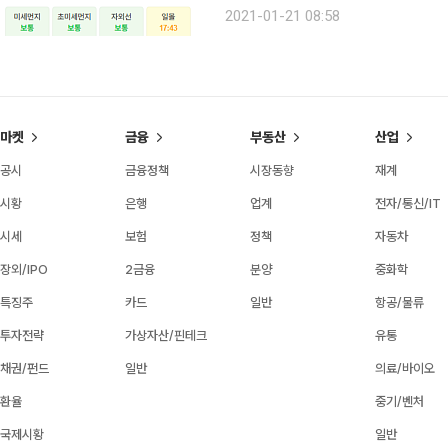
늦게부터 비가 시작되겠고, 밤에는 전
2021-01-21 08:58
마켓
금융
부동산
산업
공시
금융정책
시장동향
재계
시황
은행
업계
전자/통신/IT
시세
보험
정책
자동차
장외/IPO
2금융
분양
중화학
특징주
카드
일반
항공/물류
투자전략
가상자산/핀테크
유통
채권/펀드
일반
의료/바이오
환율
중기/벤처
국제시황
일반