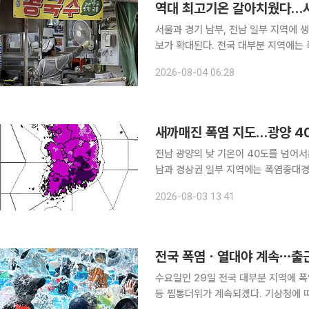
역대 최고기온 갈아치웠다…서
서울과 경기 남부, 전남 일부 지역에
보가 확대된다. 전국 대부분 지역에는
야주의보도 발효 중이다. 4일 기상청에 따르면 이날 오전 11시부터 서울 동남권·서남권과 경기 하남
2026-08-04 06:28
·오산·여주서부, 전남 장성·보성·여수
새까매진 폭염 지도…광양 40
전남 광양의 낮 기온이 40도를 넘어서
남과 경상권 일부 지역에는 폭염중대경
가 내려졌다. 기상청에 따르면 이날 오후 1시 현재 전남 광양시 광양읍의 일 최고기온은 40.3도까지
2026-08-03 13:41
치솟았다. 경남 밀양 39.6도, 합천 삼가
전국 폭염ㆍ열대야 계속⋯출근
수요일인 29일 전국 대부분 지역에 
등 찜통더위가 계속되겠다. 기상청에 따르면 29일 아침 최저기온은 22~26도, 낮 최고기온은