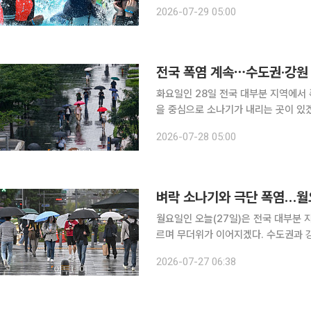
32~37도로 평년보다 높은 기온을 보
2026-07-29 05:00
야가 나타날 전망이다.
전국 폭염 계속⋯수도권·강원 
화요일인 28일 전국 대부분 지역에서 
을 중심으로 소나기가 내리는 곳이 있겠다. 기상청에 따르면 이날 중부지방과 경북권은 
이 많겠고, 남부지방과 제주도는 대체로 맑겠다. 새벽부터 오후 사이 서울·경
2026-07-28 05:00
(북부 제외), 충북 중ㆍ북부, 경북 
벼락 소나기와 극단 폭염…월
월요일인 오늘(27일)은 전국 대부분 
르며 무더위가 이어지겠다. 수도권과 
기가 내리는 곳이 있겠다. 기상청에 따르면 이날 중부지방과 경북 북부는 구름이 많겠고, 그 밖의 남
2026-07-27 06:38
부지방과