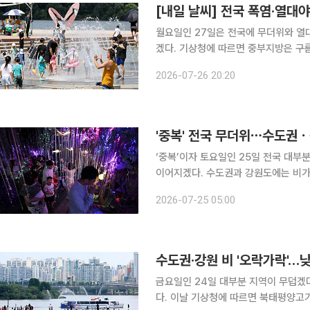
[내일 날씨] 전국 폭염·열대
월요일인 27일은 전국에 무더위와 열
겠다. 기상청에 따르면 중부지방은 구름이 많고 남부지방과 제주도는 대체로 맑겠다. 수도권과 강원
도, 충북 북부에는 늦은 새벽부터 저녁
2026-07-26 20:20
다. 예상 강수량은 서울·인천·경기 10
'중복' 전국 무더위⋯수도권
‘중복’이자 토요일인 25일 전국 대
이어지겠다. 수도권과 강원도에는 비가
는 곳이 있겠다. 기상청에 따르면 이날 중부지방은 대체로 흐리겠고, 남부지방과 제주도는 가끔 구
2026-07-25 05:00
름이 많겠다. 수도권과 강원도에는 비
수도권·강원 비 '오락가락'…
금요일인 24일 대부분 지역이 무덥겠
다. 이날 기상청에 따르면 북태평양고기압 영향으로 수도권과 강원에 비가 오겠다. 이날 예상 강수