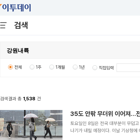
검색
전체
1주
1개월
1년
직접입력
검색결과 총
1,538
건
35도 안팎 무더위 이어져…전
토요일인 8일은 전국 대부분이 무덥고
나기가 내릴 예정이다. 이날 기상청에 따르면 오늘 오전 5시 기온은 서울 29.6도, 인천 29.9도, 수
원 29.6도, 춘천 25.7도, 강릉 27.2도