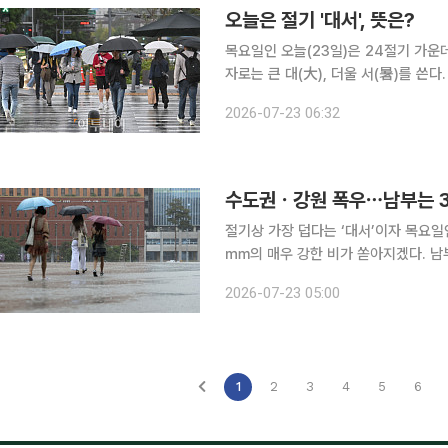
오늘은 절기 '대서', 뜻은?
목요일인 오늘(23일)은 24절기 가운
자로는 큰 대(大), 더울 서(暑)를 쓴다. 말 그대로 ‘
도에 이르는 때로, 대체로 양력 7월 
2026-07-23 06:32
가 한층 강해지는 시기다. 중복을 전후
수도권ㆍ강원 폭우⋯남부는 3
절기상 가장 덥다는 ‘대서’이자 목요일
㎜의 매우 강한 비가 쏟아지겠다. 남
은 체감온도가 35도 안팎까지 오르겠다. 기상청에 따르면 이날 중부지방은 대체로 흐리겠고
2026-07-23 05:00
지방과 제주도는 가끔 구름이 많겠다.
1
2
3
4
5
6