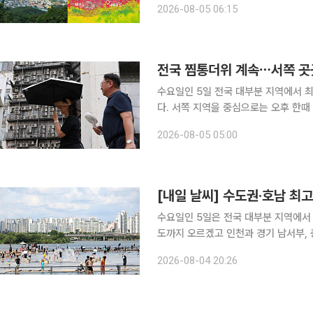
2026-08-05 06:15
정을 넘겨서도 이어졌다. 계양구는 4일 
전국 찜통더위 계속⋯서쪽 곳곳
수요일인 5일 전국 대부분 지역에서 
다. 서쪽 지역을 중심으로는 오후 한때 
청에 따르면 이날 아침 최저기온은 23~
2026-08-05 05:00
역에 폭염 특보가 발효된 가운데 최고
[내일 날씨] 수도권·호남 최고
수요일인 5일은 전국 대부분 지역에서
도까지 오르겠고 인천과 경기 남서부, 충남·
따르면 5일 아침 최저기온은 23~27도, 낮 최
2026-08-04 20:26
풍이 불면서 동쪽 지역의 기온은 최근