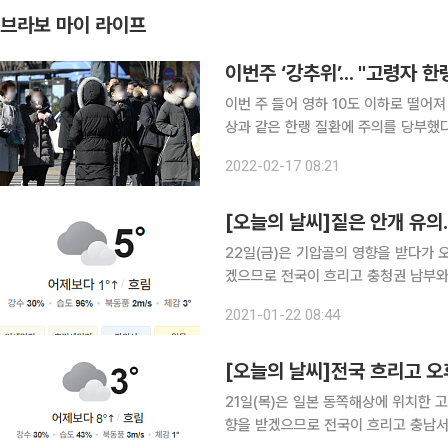
브라보 마이 라이프
이번주 ‘강추위’... "고령자 
이번 주 들어 영하 10도 이하로 떨어
상과 같은 한랭 질환에 주의를 당부했다
을 자제하고 보온 유지에 신경 써야 할 것으로 보인다. 기상청은 15일 
2022-02-17 08:21
기, 인천 등 수도권에 한파주의보를, 
[오늘의 날씨]짙은 안개 유
22일(금)은 기압골의 영향을 받다가
겠으므로 전국이 흐리고 충청권 남부와
오는 곳이 있겠고, 제주도 남쪽해상을
2021-01-22 08:44
습니다. ▶기온전망 오늘(22일)과 
[오늘의 날씨]전국 흐리고 오
21일(목)은 일본 동쪽해상에 위치한
향을 받겠으므로 전국이 흐리고 충남서