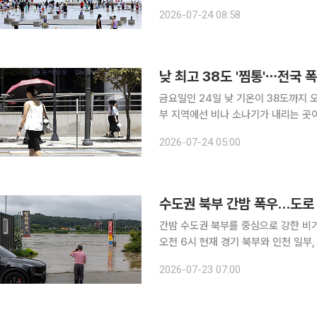
량은 경기북부·인천·서해5도·강원북부
2026-07-24 08:58
㎜ 이상), 서울·경기남부·강원중부
낮 최고 38도 '찜통'⋯전국 
금요일인 24일 낮 기온이 38도까지 
부 지역에선 비나 소나기가 내리는 곳이 있겠다. 기상청에 따르면 이날 중부
고, 남부지방과 제주도는 가끔 구름이
2026-07-24 05:00
수도권 북부 간밤 폭우…도로
간밤 수도권 북부를 중심으로 강한 비
오전 6시 현재 경기 북부와 인천 일부, 강원
면 호우주의보 대상 지역은 경기 동두천·
2026-07-23 07:00
인천 강화·옹진이다. 밤사이 