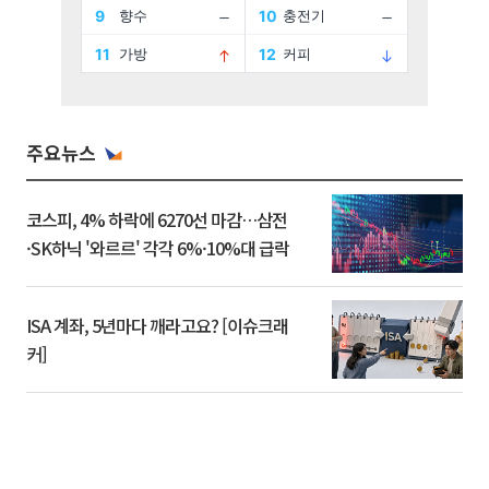
주요뉴스
코스피, 4% 하락에 6270선 마감…삼전
·SK하닉 '와르르' 각각 6%·10%대 급락
ISA 계좌, 5년마다 깨라고요? [이슈크래
커]