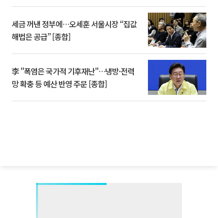
세금 꺼낸 정부에…오세훈 서울시장 “집값
해법은 공급” [종합]
李 "폭염은 국가적 기후재난"…냉방·전력
망 확충 등 예산 반영 주문 [종합]