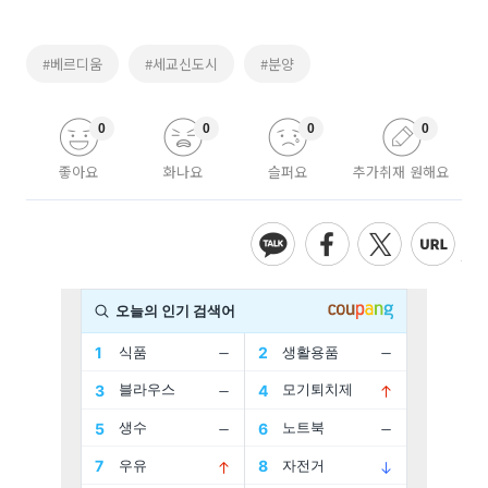
#베르디움
#세교신도시
#분양
0
0
0
0
좋아요
화나요
슬퍼요
추가취재 원해요