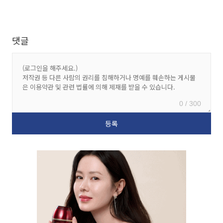
댓글
0 / 300