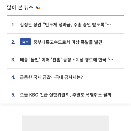
많이 본 뉴스
김정관 장관 “반도체 성과급, 주총 승인 받도록”…상법·자본시장법 개정 시사
1.
중부내륙고속도로서 미상 폭발물 발견
속보
2.
태풍 '돌핀' 이어 '찬홈' 등장…예상 경로에 한국 '한숨'
3.
급등한 국제 금값…국내 금시세는?
4.
오늘 KBO 긴급 실행위원회, 주말도 폭염취소 될까
5.