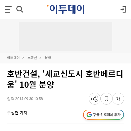
이투데이
부동산
분양
호반건설, ‘세교신도시 호반베르디
움' 10월 분양
입력 2014-09-30 10:58
구성헌 기자
구글 선호매체 추가