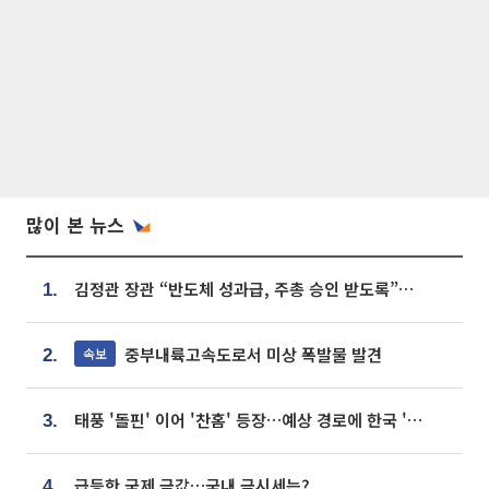
많이 본 뉴스
김정관 장관 “반도체 성과급, 주총 승인 받도록”…상법·자본시장법 개정 시사
1.
중부내륙고속도로서 미상 폭발물 발견
속보
2.
태풍 '돌핀' 이어 '찬홈' 등장…예상 경로에 한국 '한숨'
3.
급등한 국제 금값…국내 금시세는?
4.