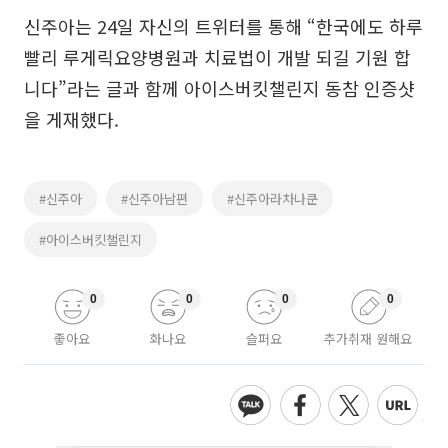
신주아는 24일 자신의 트위터를 통해 “한국에도 하루
빨리 루게릭요양병원과 치료법이 개발 되길 기원 합
니다”라는 글과 함께 아이스버킷챌린지 동참 인증샷
을 게재했다.
#신주아
#신주아남편
#신주아라차나쿤
#아이스버킷챌린지
0
0
0
0
좋아요
화나요
슬퍼요
추가취재 원해요