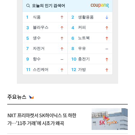
주요뉴스
NXT 프리마켓서 SK하이닉스 또 하한
가⋯‘11주 거래’에 시초가 왜곡