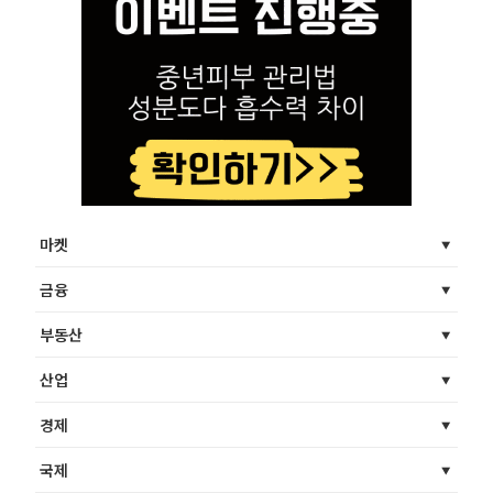
마켓
금융
부동산
산업
경제
국제