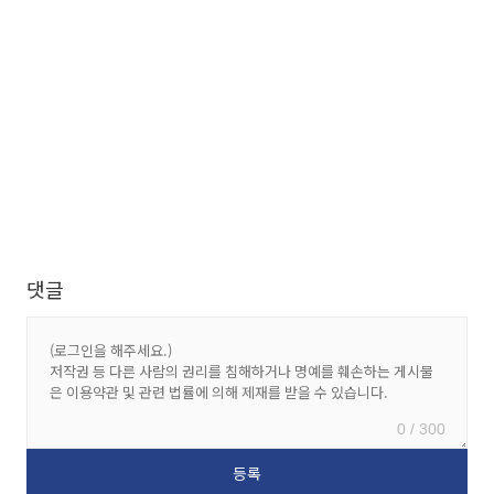
댓글
0 / 300