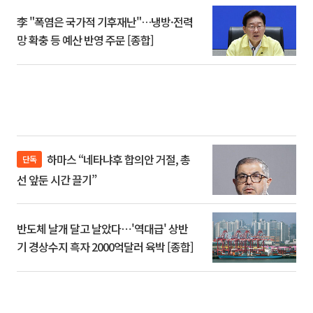
李 "폭염은 국가적 기후재난"…냉방·전력
망 확충 등 예산 반영 주문 [종합]
하마스 “네타냐후 합의안 거절, 총
단독
선 앞둔 시간 끌기”
반도체 날개 달고 날았다⋯'역대급' 상반
기 경상수지 흑자 2000억달러 육박 [종합]