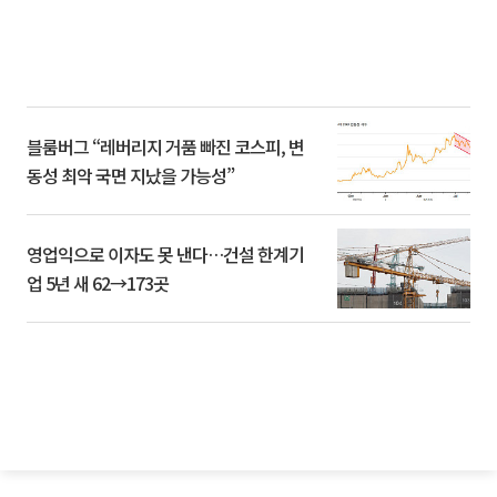
블룸버그 “레버리지 거품 빠진 코스피, 변
동성 최악 국면 지났을 가능성”
영업익으로 이자도 못 낸다…건설 한계기
업 5년 새 62→173곳