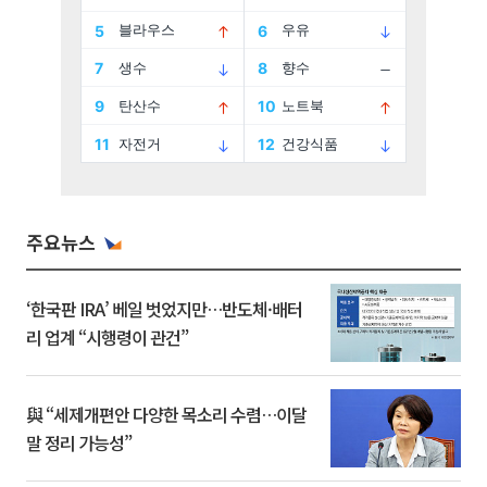
주요뉴스
‘한국판 IRA’ 베일 벗었지만…반도체·배터
리 업계 “시행령이 관건”
與 “세제개편안 다양한 목소리 수렴…이달
말 정리 가능성”