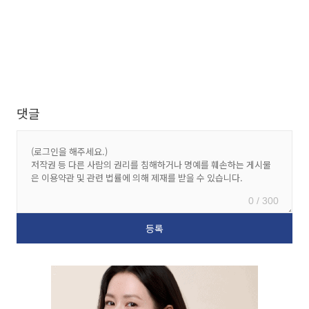
댓글
0 / 300