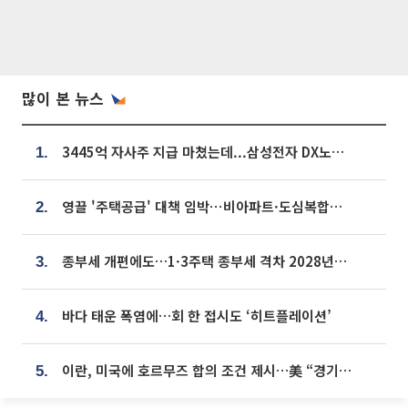
많이 본 뉴스
3445억 자사주 지급 마쳤는데...삼성전자 DX노조, 뒤늦은 '떼쓰기 집회'
1.
영끌 '주택공급' 대책 임박⋯비아파트·도심복합까지 총동원
2.
종부세 개편에도…1·3주택 종부세 격차 2028년부터 확대
3.
바다 태운 폭염에…회 한 접시도 ‘히트플레이션’
4.
이란, 미국에 호르무즈 합의 조건 제시…美 “경기 아직 안 끝나” [종합]
5.