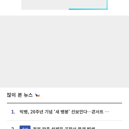
많이 본 뉴스
빅뱅, 20주년 기념 '새 뱅봉' 선보인다⋯콘서트 앞두고 팝업 개최
1.
전북 완주 삼례읍 공장서 화재 발생
속보