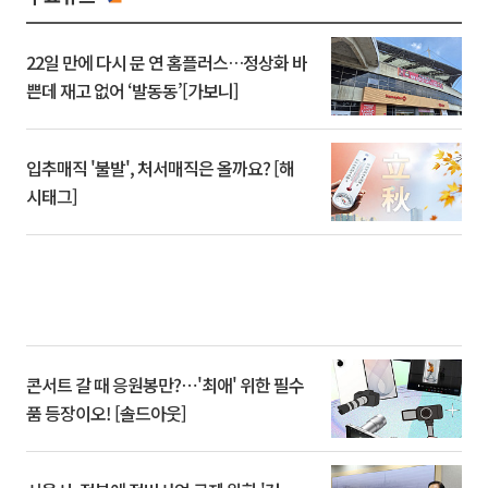
22일 만에 다시 문 연 홈플러스…정상화 바
쁜데 재고 없어 ‘발동동’[가보니]
입추매직 '불발', 처서매직은 올까요? [해
시태그]
콘서트 갈 때 응원봉만?⋯'최애' 위한 필수
품 등장이오! [솔드아웃]