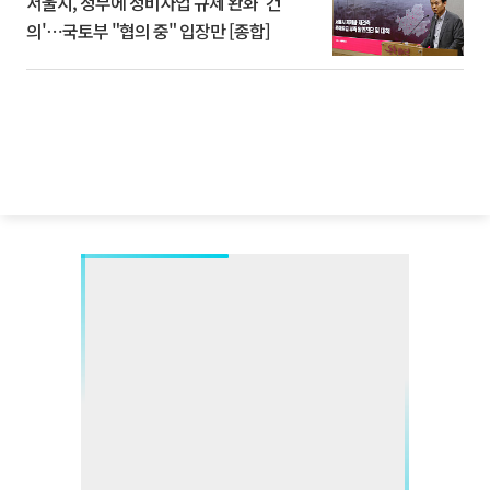
서울시, 정부에 정비사업 규제 완화 '건
의'⋯국토부 "협의 중" 입장만 [종합]