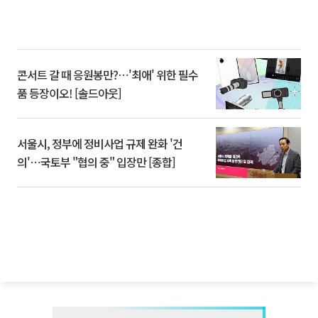
콘서트 갈 때 응원봉만?⋯'최애' 위한 필수
품 등장이오! [솔드아웃]
서울시, 정부에 정비사업 규제 완화 '건
의'⋯국토부 "협의 중" 입장만 [종합]