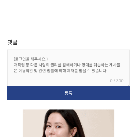
댓글
0 / 300