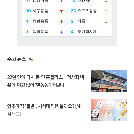
주요뉴스
22일 만에 다시 문 연 홈플러스…정상화 바
쁜데 재고 없어 ‘발동동’[가보니]
입추매직 '불발', 처서매직은 올까요? [해
시태그]