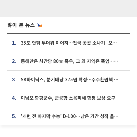
많이 본 뉴스
35도 안팎 무더위 이어져…전국 곳곳 소나기 [오늘 날씨]
1.
동해안은 시간당 80㎜ 폭우, 그 외 지역은 폭염…‘극과 극 날씨’
2.
SK하이닉스, 분기배당 375원 확정…주주환원책 9월로 앞당겨 발표
3.
이남오 함평군수, 군공항 소음피해 함평 보상 요구
4.
'개편 전 마지막 수능' D-100⋯남은 기간 성적 올릴 전략은
5.