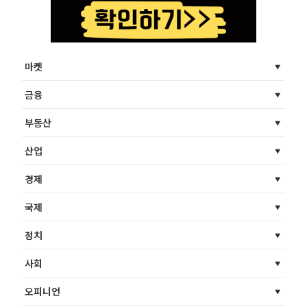
마켓
금융
부동산
산업
경제
국제
정치
사회
오피니언