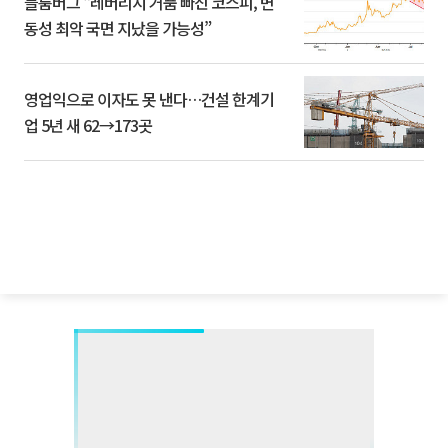
블룸버그 “레버리지 거품 빠진 코스피, 변
동성 최악 국면 지났을 가능성”
영업익으로 이자도 못 낸다…건설 한계기
업 5년 새 62→173곳