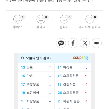
연준 금리 동결에 인플레 늦장 대응 우려…월가, 주식도 채권도 던졌다
0
0
0
0
좋아요
화나요
슬퍼요
추가취재 원해요