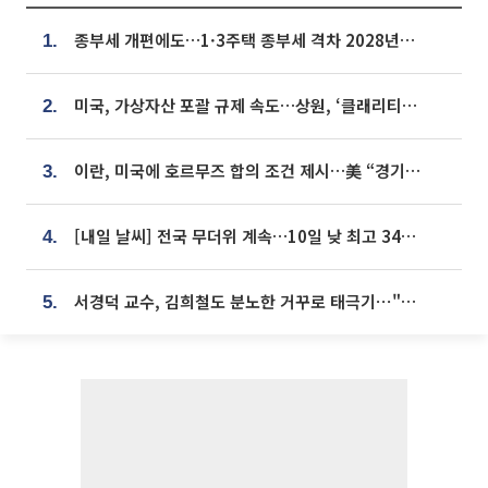
종부세 개편에도…1·3주택 종부세 격차 2028년부터 확대
1.
미국, 가상자산 포괄 규제 속도…상원, ‘클래리티법’ 9월 절차투표 추진
2.
이란, 미국에 호르무즈 합의 조건 제시…美 “경기 아직 안 끝나” [종합]
3.
[내일 날씨] 전국 무더위 계속…10일 낮 최고 34도 육박
4.
서경덕 교수, 김희철도 분노한 거꾸로 태극기⋯"엉터리는 아냐, 아쉬울 뿐"
5.