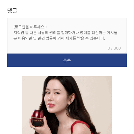
댓글
0 / 300