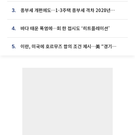
종부세 개편에도…1·3주택 종부세 격차 2028년부터 확대
3.
바다 태운 폭염에…회 한 접시도 ‘히트플레이션’
4.
이란, 미국에 호르무즈 합의 조건 제시…美 “경기 아직 안 끝나” [종합]
5.