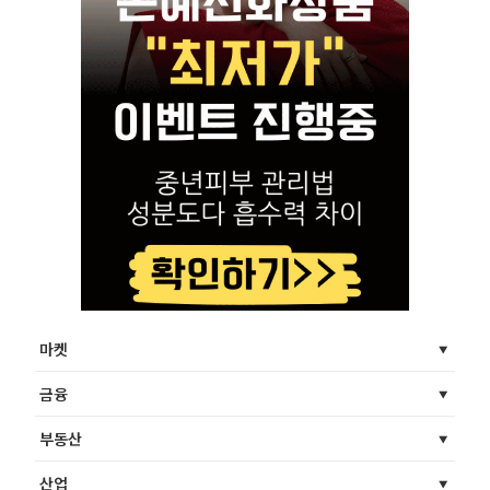
마켓
금융
부동산
산업