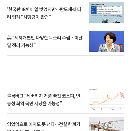
‘한국판 IRA’ 베일 벗었지만…반도체·배터
리 업계 “시행령이 관건”
與 “세제개편안 다양한 목소리 수렴…이달
말 정리 가능성”
블룸버그 “레버리지 거품 빠진 코스피, 변
동성 최악 국면 지났을 가능성”
영업익으로 이자도 못 낸다…건설 한계기