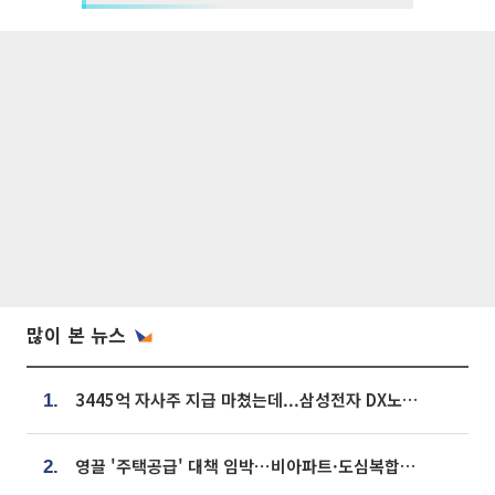
많이 본 뉴스
3445억 자사주 지급 마쳤는데...삼성전자 DX노조, 뒤늦은 '떼쓰기 집회'
1.
영끌 '주택공급' 대책 임박⋯비아파트·도심복합까지 총동원
2.