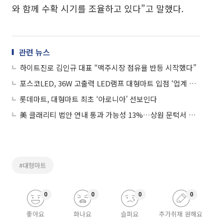
와 함께 수확 시기를 조율하고 있다”고 말했다.
관련 뉴스
하이트진로 김인규 대표 “맥주시장 점유율 반등 시작했다”
포스코LED, 36W 고출력 LED램프 대형마트 입점 ‘업계 최초’
롯데마트, 대형마트 최초 ‘아로니아’ 선보인다
美 클래리티 법안 연내 통과 가능성 13%…상원 문턱서 제동
#대형마트
0
0
0
0
좋아요
화나요
슬퍼요
추가취재 원해요