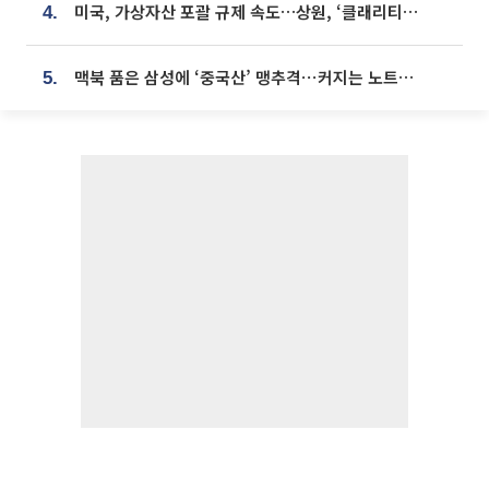
미국, 가상자산 포괄 규제 속도…상원, ‘클래리티법’ 9월 절차투표 추진
4.
맥북 품은 삼성에 ‘중국산’ 맹추격⋯커지는 노트북 OLED 시장
5.