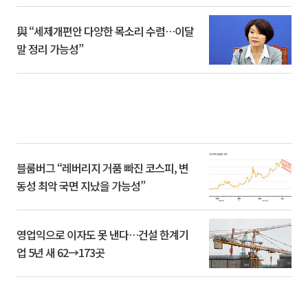
與 “세제개편안 다양한 목소리 수렴…이달
말 정리 가능성”
블룸버그 “레버리지 거품 빠진 코스피, 변
동성 최악 국면 지났을 가능성”
영업익으로 이자도 못 낸다…건설 한계기
업 5년 새 62→173곳