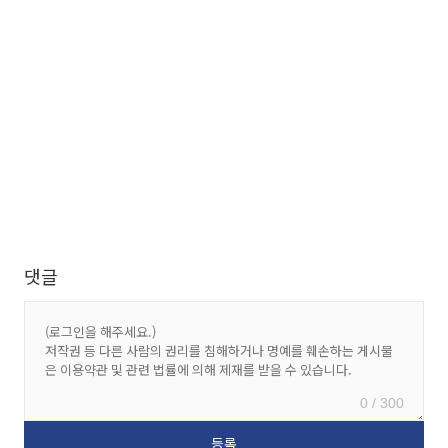
댓글
0 / 300