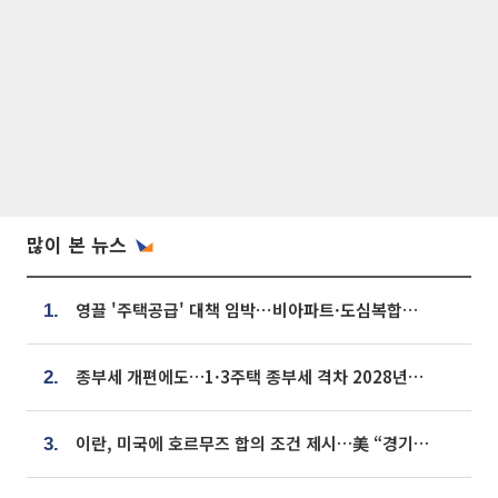
많이 본 뉴스
영끌 '주택공급' 대책 임박⋯비아파트·도심복합까지 총동원
1.
종부세 개편에도…1·3주택 종부세 격차 2028년부터 확대
2.
이란, 미국에 호르무즈 합의 조건 제시…美 “경기 아직 안 끝나” [종합]
3.