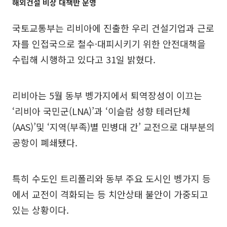
해외건설 비상 대책반 운영
국토교통부는 리비아에 진출한 우리 건설기업과 근로
자를 인접국으로 철수·대피시키기 위한 안전대책을
수립해 시행하고 있다고 31일 밝혔다.
리비아는 5월 동부 벵가지에서 퇴역장성이 이끄는
‘리비아 국민군(LNA)’과 ‘이슬람 성향 테러단체
(AAS)’및 ‘지역(부족)별 민병대 간’ 교전으로 대부분의
공항이 폐쇄됐다.
특히 수도인 트리폴리와 동부 주요 도시인 벵가지 등
에서 교전이 격화되는 등 치안상태 불안이 가중되고
있는 상황이다.