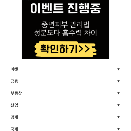
마켓
금융
부동산
산업
경제
국제