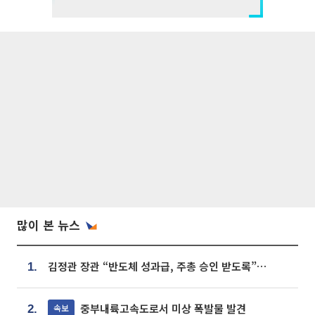
많이 본 뉴스
김정관 장관 “반도체 성과급, 주총 승인 받도록”…상법·자본시장법 개정 시사
1.
중부내륙고속도로서 미상 폭발물 발견
속보
2.