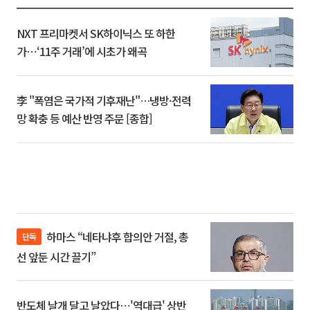
NXT 프리마켓서 SK하이닉스 또 하한
가⋯‘11주 거래’에 시초가 왜곡
李 "폭염은 국가적 기후재난"…냉방·전력
망 확충 등 예산 반영 주문 [종합]
하마스 “네타냐후 합의안 거절, 총
단독
선 앞둔 시간 끌기”
반도체 날개 달고 날았다⋯'역대급' 상반