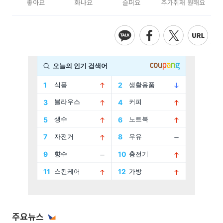
좋아요
화나요
슬퍼요
추가취재 원해요
주요뉴스