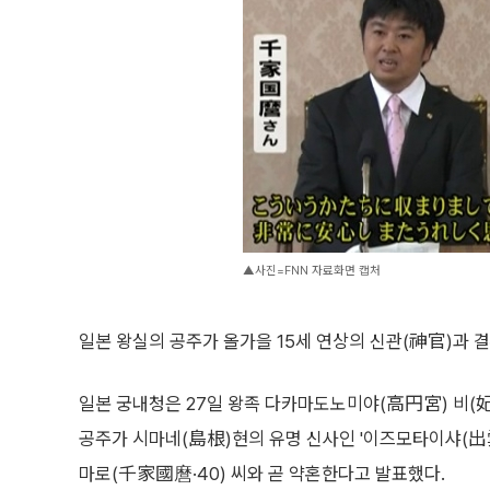
▲사진=FNN 자료화면 캡처
일본 왕실의 공주가 올가을 15세 연상의 신관(神官)과 
일본 궁내청은 27일 왕족 다카마도노미야(高円宮) 비(妃)
공주가 시마네(島根)현의 유명 신사인 '이즈모타이샤(出
마로(千家國麿·40) 씨와 곧 약혼한다고 발표했다.