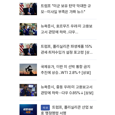
트럼프 "미군 보유 탄약 막대한 규
모⋯미사일 부족은 가짜 뉴스"
뉴욕증시, 호르무즈 우려·미 고용보
고서 관망에 하락...다우
0.85%↓[종합]
트럼프, 폴리실리콘 파생제품 15%
관세·최저수입가 설정 포고령 [상
보]
국제유가, 이란 미 선박 통항 금지
추진에 상승...WTI 2.8%↑[상보]
뉴욕증시, 중동 우려·미 고용보고서
관망에 하락⋯다우 0.85%↓[상보]
트럼프, 폴리실리콘 산업 보
속보
호 행정명령 서명