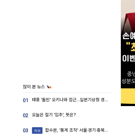
많이 본 뉴스
태풍 '돌핀' 오키나와 접근…일본기상청 경로 업데이트
01
오늘은 절기 '입추', 뜻은?
02
합수본, '통계 조작' 서울·경기·충북 선관위 등 추가 압수수색
03
속보