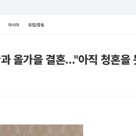
아시아
유럽/중동
관과 올가을 결혼..."아직 청혼을