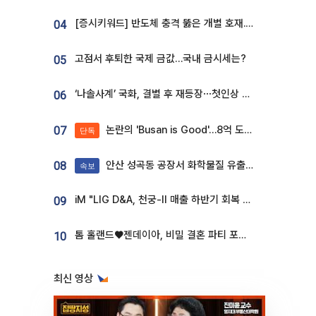
[증시키워드] 반도체 충격 뚫은 개별 호재...포스코퓨처엠·에코프로·한화솔루션 '눈길'
04
고점서 후퇴한 국제 금값…국내 금시세는?
05
‘나솔사계’ 국화, 결별 후 재등장⋯첫인상 투표 휩쓸고 ‘인기녀’ 등극
06
논란의 'Busan is Good'…8억 도시브랜드, 용산 대통령실 CI 업체가 수행
07
단독
안산 성곡동 공장서 화학물질 유출 사고 발생
08
속보
iM "LIG D&A, 천궁-II 매출 하반기 회복 전망…방산 톱픽 유지"
09
톰 홀랜드♥젠데이아, 비밀 결혼 파티 포착⋯호텔 대관비만 9억
10
최신 영상