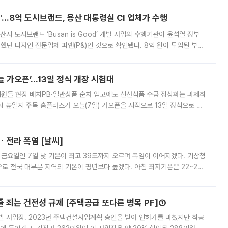
od'…8억 도시브랜드, 용산 대통령실 CI 업체가 수행
시 도시브랜드 ‘Busan is Good’ 개발 사업의 수행기관이 윤석열 정부
여했던 디자인 전문업체 피앤(P&)인 것으로 확인됐다. 8억 원이 투입된 부산
 부족과 디자인 정체성 논란에 휩싸였던 만큼, 사업 선정 과정과 결과물에
 가오픈’...13일 정식 개장 시험대
.직원들 현장 배치PB·일반상품 순차 입고에도 신선식품 수급 정상화는 과제최
 높일지 주목 홈플러스가 오늘(7일) 가오픈을 시작으로 13일 정식으로 재
직원들이 현장 배치되고, PB 상품과 함께 일반 상품 납품도 순차적으로 진행
ㆍ전라 폭염 [날씨]
 금요일인 7일 낮 기온이 최고 39도까지 오르며 폭염이 이어지겠다. 기상청
로 전국 대부분 지역의 기온이 평년보다 높겠다. 아침 최저기온은 22~27
 대부분 지역에 폭염특보가 발효된 가운데 최고체감온도는 35도 안팎까지 올라
줄 죄는 건전성 규제 [주택공급 또다른 병목 PF]①
발 사업장. 2023년 주택건설사업계획 승인을 받아 인허가를 마쳤지만 착공