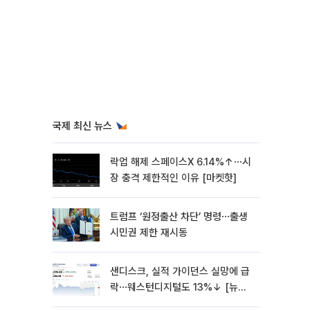
국제 최신 뉴스
락업 해제 스페이스X 6.14%↑⋯시
장 충격 제한적인 이유 [마켓핫]
트럼프 ‘원정출산 차단’ 명령⋯출생
시민권 제한 재시동
샌디스크, 실적 가이던스 실망에 급
락⋯웨스턴디지털도 13%↓ [뉴욕
증시 무버]