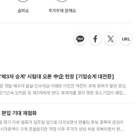
슬퍼요
추가취재 원해요
제3자 승계’ 시험대 오른 中企 현장 [기업승계 대전환]
지원 첫발 매수자 발굴·인수자금·거래망 이전은 여전히 과제 정부가 혈연 중심
장기근속 임직원 등 제3자에게 연다. 후계자를 찾지 못한 중소기업이 폐업
해 기술과 일자리를 남기도록 하겠다는 취지다. 다만 세금 감면만으로 거래를
에 편입 기대 재점화
월 정기 리뷰 발표가 일주일 앞으로 다가오면서 편출입 후보 종목에 관심이
 시가총액이 크게 흔들렸지만 저점 이후 주가가 상당 부분 회복되면서 편입
다시 부각되고 있다. 7일 금융투자업계에 따르면 MSCI는 한국시간으로 오는