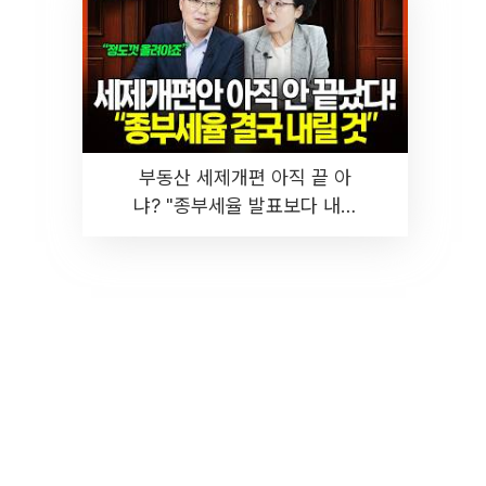
부동산 세제개편 아직 끝 아
냐? "종부세율 발표보다 내릴
것" 장기거주·양도세 전망 I 집
땅지성 I 김인만, 진미윤