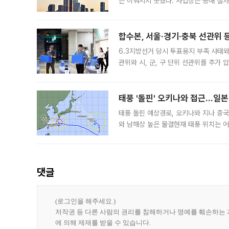
은 이뤄지지 못했다. 사업장은 공매 절차
3차 공매까지 진행됐으나 모두 유찰됐다.
후
합수본, 서울·경기·충북 선관위 등
6.3지방선거 당시 투표용지 부족 사태
관위와 시, 군, 구 단위 선관위를 추가
부(김태훈 서울중앙지검 3차장검사)는 
태풍 '돌핀' 오키나와 접근…일
태풍 돌핀 예상경로, 오키나와 지나 중
와 남해상 높은 물결현재 태풍 위치는 어
강한 세력을 유지한 채 일본 오키나와와
댓글