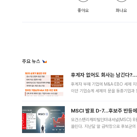
좋아요
화나요
주요 뉴스
후계자 없어도 회사는 남긴다?…‘
후계자 부재 기업에 M&A·EBO 세제 
이던 기업승계 세제의 문을 동종기업과 
대신 M&A나 임직원 인수(EBO)를 통
늘
MSCI 발표 D-7…후보주 반등
모건스탠리캐피털인터내셔널(MSCI) 8
쏠린다. 지난달 말 급락장으로 후보군의
가능성과 지수 추종 자금 유입 기대가 