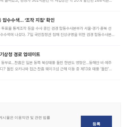
에 들어갔고, 감정가 362억원인 이 사업장은 약 20% 할인된 288억원에
 현재는 4차 공매를 위한 조건 협의가 진행 중이다. 수도권의 주요 주거 배
 압수수색… ‘조작 지침’ 확인
와 투표율 통계조작 등을 수사 중인 검경 합동수사본부가 서울·경기·충북 선
 압수수색에 나섰다. 7일 국민참정권 침해 진상규명을 위한 검경 합동수사본
추가 증거 확보를 위해 중앙선관위, 서울시·경기도·충청북도 선관위, 김포시
본기상청 경로 업데이트
국 동부로…찬홈은 일본 동쪽 북상태풍 돌핀 한반도 영향은…동해안 비·제주
디? 돌핀 오키나와 접근·찬홈 웨이크섬 근해 이동 중 제13호 태풍 ‘돌핀’이
 아마미 지방에 접근하고 있다. 돌핀은 오키나와 부근을 지난 뒤 동중국해