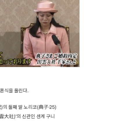
결혼식을 올린다.
의 둘째 딸 노리코(典子·25)
雲大社)'의 신관인 센게 구니