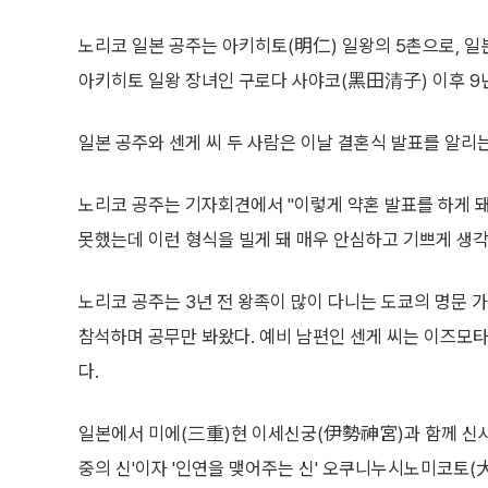
노리코 일본 공주는 아키히토(明仁) 일왕의 5촌으로, 일
아키히토 일왕 장녀인 구로다 사야코(黑田清子) 이후 9
일본 공주와 센게 씨 두 사람은 이날 결혼식 발표를 알리
노리코 공주는 기자회견에서 "이렇게 약혼 발표를 하게 돼
못했는데 이런 형식을 빌게 돼 매우 안심하고 기쁘게 생각
노리코 공주는 3년 전 왕족이 많이 다니는 도쿄의 명문 
참석하며 공무만 봐왔다. 예비 남편인 센게 씨는 이즈모
다.
일본에서 미에(三重)현 이세신궁(伊勢神宮)과 함께 신사
중의 신'이자 '인연을 맺어주는 신' 오쿠니누시노미코토