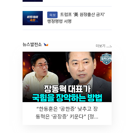
트럼프 ‘美 원정출산 금지’
속보
행정명령 서명
뉴스발전소
“한동훈은 ‘공한증’ 낮추고 장
동혁은 ‘공장증’ 키운다” [정치
대학]