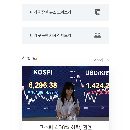
내가 저장한 뉴스 모아보기
내가 구독한 기자 전체보기
한 컷
코스피 4.58% 하락, 환율