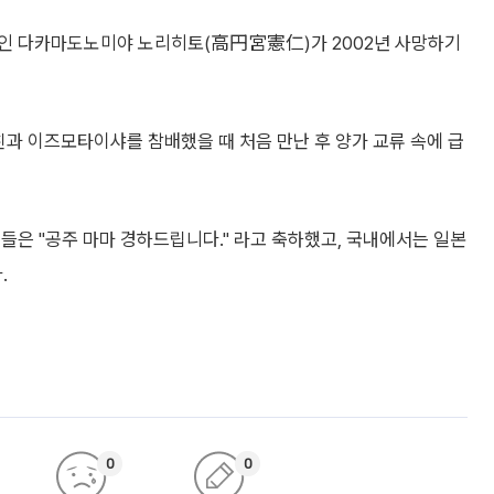
촌인 다카마도노미야 노리히토(高円宮憲仁)가 2002년 사망하기
친과 이즈모타이샤를 참배했을 때 처음 만난 후 양가 교류 속에 급
들은 "공주 마마 경하드립니다." 라고 축하했고, 국내에서는 일본
.
0
0