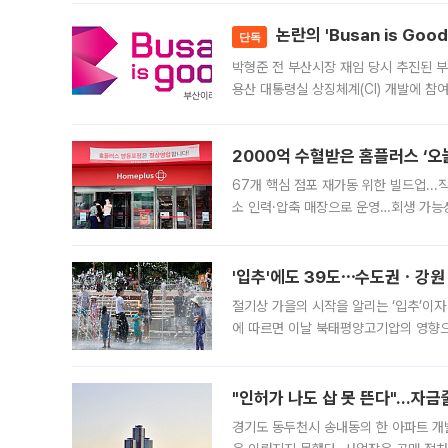
논란의 'Busan is Go
단독
박형준 전 부산시장 재임 당시 추진된 부산
용산 대통령실 상징체계(CI) 개발에 참
도시브랜드 사업이 공개 이후 시민 공감
2000억 수혈받은 홈플러스 ‘오늘
67개 핵심 점포 재가동 위한 빌드업..
소 인력·압축 매장으로 운영…회생 가능성
영업을 시작한다. 핵심 점포 67개에는 
'입추'에도 39도⋯수도권ㆍ강원
절기상 가을의 시작을 알리는 ‘입추’이자
에 따르면 이날 북태평양고기압의 영향으
도, 낮 최고기온은 31~39도로, 전국
"인허가 나도 삽 못 뜬다"…자금
경기도 동두천시 송내동의 한 아파트 개